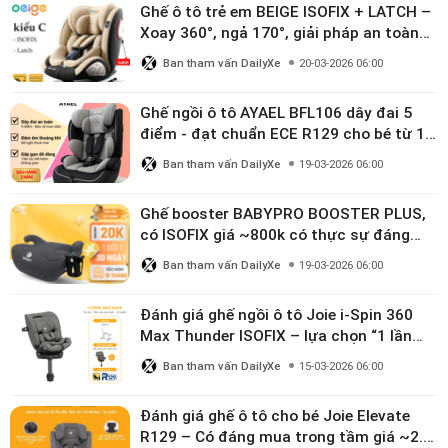
Ghế ô tô trẻ em BEIGE ISOFIX + LATCH –
Xoay 360°, ngả 170°, giải pháp an toàn
linh hoạt cho bé 0–10 tuổi
Ban tham vấn DailyXe
20-03-2026 06:00
Ghế ngồi ô tô AYAEL BFL106 dây đai 5
điểm - đạt chuẩn ECE R129 cho bé từ 1–
10 tuổi
Ban tham vấn DailyXe
19-03-2026 06:00
Ghế booster BABYPRO BOOSTER PLUS,
có ISOFIX giá ~800k có thực sự đáng
mua?
Ban tham vấn DailyXe
19-03-2026 06:00
Đánh giá ghế ngồi ô tô Joie i-Spin 360
Max Thunder ISOFIX – lựa chọn “1 lần
dùng đến 12 năm” có đáng giá gần 9
Ban tham vấn DailyXe
15-03-2026 06:00
triệu?
Đánh giá ghế ô tô cho bé Joie Elevate
R129 – Có đáng mua trong tầm giá ~2.8