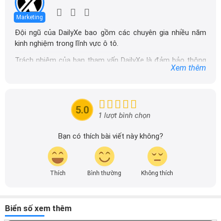
Marketing
Đội ngũ của DailyXe bao gồm các chuyên gia nhiều năm
kinh nghiệm trong lĩnh vực ô tô.
Trách nhiệm của ban tham vấn DailyXe là đảm bảo thông
Xem thêm
tin chính xác được đăng tải trên dailyxe.com.vn, thường
xuyên cập nhật thông tin mới về xe ô tô, thông tin khuyến
mãi của các hãng xe để người đọc có thể tiếp cận thông
tin nhanh chóng và dễ dàng hơn.
5.0
1 lượt bình chọn
Bạn có thích bài viết này không?
Thích
Bình thường
Không thích
Biển số xem thêm