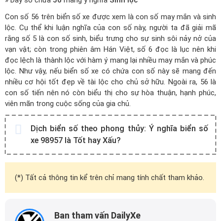
» Dãy số chứa
56
mang ý nghĩa
Sinh lộc
Con số 56 trên biển số xe được xem là con số may mắn và sinh
lộc. Cụ thể khi luận nghĩa của con số này, người ta đã giải mã
rằng số 5 là con số sinh, biểu trưng cho sự sinh sôi nảy nở của
vạn vật; còn trong phiên âm Hán Việt, số 6 đọc là lục nên khi
đọc lệch là thành lộc với hàm ý mang lại nhiều may mắn và phúc
lộc. Như vậy, nếu biển số xe có chứa con số này sẽ mang đến
nhiều cơ hội tốt đẹp về tài lộc cho chủ sở hữu. Ngoài ra, 56 là
con số tiến nên nó còn biểu thị cho sự hòa thuận, hạnh phúc,
viên mãn trong cuộc sống của gia chủ.
Dịch biển số theo phong thủy:
Ý nghĩa biển số
xe 98957 là Tốt hay Xấu?
(*) Tất cả thông tin kể trên chỉ mang tính chất tham khảo.
Ban tham vấn DailyXe