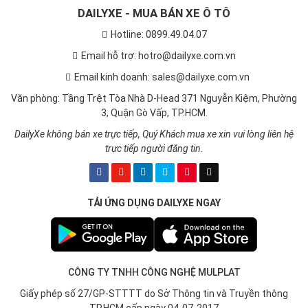
DAILYXE - MUA BÁN XE Ô TÔ
Hotline: 0899.49.04.07
Email hỗ trợ: hotro@dailyxe.com.vn
Email kinh doanh: sales@dailyxe.com.vn
Văn phòng: Tầng Trệt Tòa Nhà D-Head 371 Nguyễn Kiệm, Phường
3, Quận Gò Vấp, TP.HCM.
DailyXe không bán xe trực tiếp, Quý Khách mua xe xin vui lòng liên hệ
trực tiếp người đăng tin.
TẢI ỨNG DỤNG DAILYXE NGAY
CÔNG TY TNHH CÔNG NGHỆ MULPLAT
Giấy phép số 27/GP-STTTT do Sở Thông tin và Truyền thông
TP.HCM cấp ngày 04-07-2017