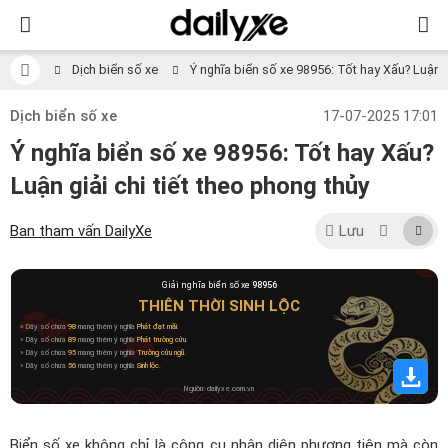
Dịch biển số xe
Ý nghĩa biển số xe 98956: Tốt hay Xấu? Luận gi
Dịch biển số xe
17-07-2025 17:01
Ý nghĩa biển số xe 98956: Tốt hay Xấu?
Luận giải chi tiết theo phong thủy
Ban tham vấn DailyXe
Lưu
Giải nghĩa biển số xe
98956
THIÊN THỜI SINH LỘC
» Dãy số chứa
98
mang thêm ý nghĩa
Phát đạt mãi
.
» Dãy số chứa
89
mang thêm ý nghĩa
Phát trường cửu
.
» Dãy số chứa
95
mang thêm ý nghĩa
Trường cửu ngũ
.
» Dãy số chứa
56
mang thêm ý nghĩa
Sinh lộc
.
Nguồn: dailyxe.com.vn
Biển số xe không chỉ là công cụ nhận diện phương tiện mà còn