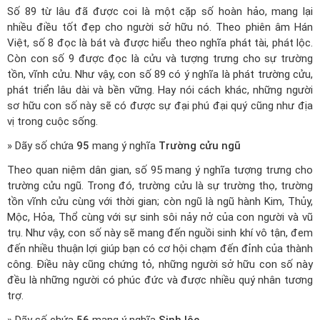
Số 89 từ lâu đã được coi là một cặp số hoàn hảo, mang lại
nhiều điều tốt đẹp cho người sở hữu nó. Theo phiên âm Hán
Việt, số 8 đọc là bát và được hiểu theo nghĩa phát tài, phát lộc.
Còn con số 9 được đọc là cửu và tượng trưng cho sự trường
tồn, vĩnh cửu. Như vậy, con số 89 có ý nghĩa là phát trường cửu,
phát triển lâu dài và bền vững. Hay nói cách khác, những người
sơ hữu con số này sẽ có được sự đại phú đại quý cũng như địa
vị trong cuộc sống.
» Dãy số chứa
95
mang ý nghĩa
Trường cửu ngũ
Theo quan niệm dân gian, số 95 mang ý nghĩa tượng trưng cho
trường cửu ngũ. Trong đó, trường cửu là sự trường thọ, trường
tồn vĩnh cửu cùng với thời gian; còn ngũ là ngũ hành Kim, Thủy,
Mộc, Hỏa, Thổ cùng với sự sinh sôi nảy nở của con người và vũ
trụ. Như vậy, con số này sẽ mang đến nguồi sinh khí vô tận, đem
đến nhiều thuận lợi giúp bạn có cơ hội chạm đến đỉnh của thành
công. Điều này cũng chứng tỏ, những người sở hữu con số này
đều là những người có phúc đức và được nhiều quý nhân tương
trợ.