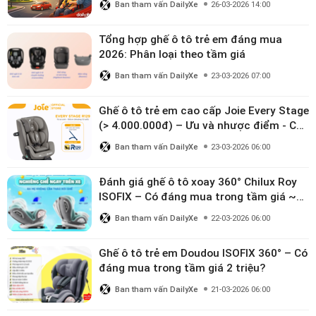
Ban tham vấn DailyXe
26-03-2026 14:00
Tổng hợp ghế ô tô trẻ em đáng mua
2026: Phân loại theo tầm giá
Ban tham vấn DailyXe
23-03-2026 07:00
Ghế ô tô trẻ em cao cấp Joie Every Stage
(> 4.000.000đ) – Ưu và nhược điểm - Có
đáng đầu tư cho bé từ 0–12 tuổi?
Ban tham vấn DailyXe
23-03-2026 06:00
Đánh giá ghế ô tô xoay 360° Chilux Roy
ISOFIX – Có đáng mua trong tầm giá ~3
triệu
Ban tham vấn DailyXe
22-03-2026 06:00
Ghế ô tô trẻ em Doudou ISOFIX 360° – Có
đáng mua trong tầm giá 2 triệu?
Ban tham vấn DailyXe
21-03-2026 06:00