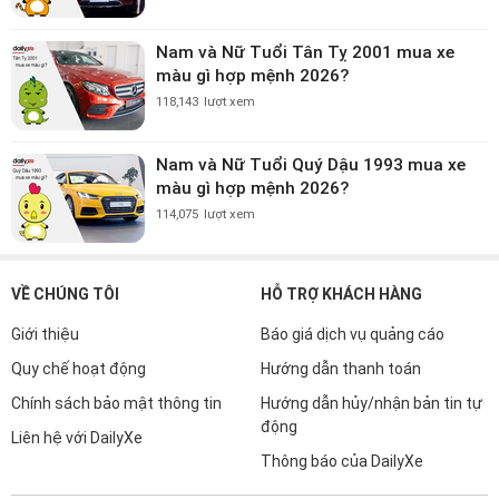
Nam và Nữ Tuổi Tân Tỵ 2001 mua xe
màu gì hợp mệnh 2026?
118,143
lượt xem
Nam và Nữ Tuổi Quý Dậu 1993 mua xe
màu gì hợp mệnh 2026?
114,075
lượt xem
VỀ CHÚNG TÔI
HỖ TRỢ KHÁCH HÀNG
Giới thiệu
Báo giá dịch vụ quảng cáo
Quy chế hoạt động
Hướng dẫn thanh toán
Chính sách bảo mật thông tin
Hướng dẫn hủy/nhận bản tin tự
động
Liên hệ với DailyXe
Thông báo của DailyXe