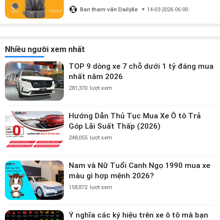
triệu?
Ban tham vấn DailyXe
14-03-2026 06:00
Nhiều người xem nhất
TOP 9 dòng xe 7 chỗ dưới 1 tỷ đáng mua
nhất năm 2026
281,370
lượt xem
Hướng Dẫn Thủ Tục Mua Xe Ô tô Trả
Góp Lãi Suất Thấp (2026)
248,055
lượt xem
Nam và Nữ Tuổi Canh Ngọ 1990 mua xe
màu gì hợp mệnh 2026?
158,872
lượt xem
Ý nghĩa các ký hiệu trên xe ô tô mà bạn