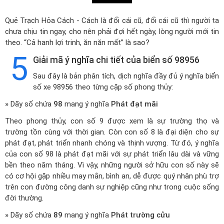
Quẻ Trạch Hỏa Cách - Cách là đổi cái cũ, đổi cái cũ thì người ta
chưa chịu tin ngay, cho nên phải đợi hết ngày, lòng người mới tin
theo. “Cả hanh lợi trinh, ăn năn mất” là sao?
5
Giải mã ý nghĩa chi tiết của biển số 98956
Sau đây là bản phân tích, dịch nghĩa đầy đủ ý nghĩa biển
số xe 98956 theo từng cặp số phong thủy:
» Dãy số chứa
98
mang ý nghĩa
Phát đạt mãi
Theo phong thủy, con số 9 được xem là sự trường thọ và
trường tồn cùng với thời gian. Còn con số 8 là đại diện cho sự
phát đạt, phát triển nhanh chóng và thịnh vượng. Từ đó, ý nghĩa
của con số 98 là phát đạt mãi với sự phát triển lâu dài và vững
bền theo năm tháng. Vì vậy, những người sở hữu con số này sẽ
có cơ hội gặp nhiều may mắn, bình an, dễ được quý nhân phù trợ
trên con đường công danh sự nghiệp cũng như trong cuộc sống
đời thường.
» Dãy số chứa
89
mang ý nghĩa
Phát trường cửu