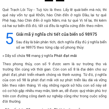
Quẻ Trạch Lôi Tùy - Tuỳ tức là theo. Lấy lẽ quái biến mà nói, thì
quẻ này vốn tự quẻ Khốn, hào Chín đến ở ngôi Đầu; lại tự quẻ
Phệ hạp, hào Chín đến ở ngôi Năm; mà tự quẻ Vị tế lại, thì kiêm
cả hai sự biến đổi đó; tất cả đều là nghĩa cứng đến theo mềm.
5
Giải mã ý nghĩa chi tiết của biển số 98975
Sau đây là bản phân tích, dịch nghĩa đầy đủ ý nghĩa biển
số xe 98975 theo từng cặp số phong thủy:
» Dãy số chứa
98
mang ý nghĩa
Phát đạt mãi
Theo phong thủy, con số 9 được xem là sự trường thọ và
trường tồn cùng với thời gian. Còn con số 8 là đại diện cho sự
phát đạt, phát triển nhanh chóng và thịnh vượng. Từ đó, ý nghĩa
của con số 98 là phát đạt mãi với sự phát triển lâu dài và vững
bền theo năm tháng. Vì vậy, những người sở hữu con số này sẽ
có cơ hội gặp nhiều may mắn, bình an, dễ được quý nhân phù trợ
trên con đường công danh sự nghiệp cũng như trong cuộc sống
đời thường.