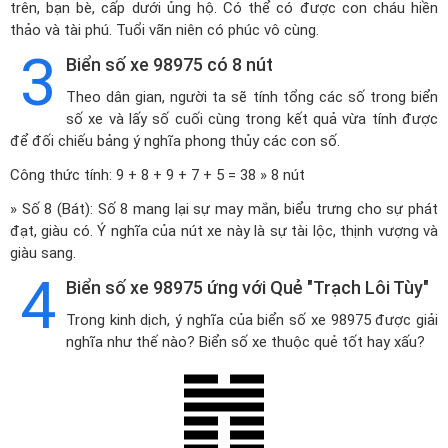
trên, bạn bè, cấp dưới ủng hộ. Có thể có được con cháu hiền
thảo và tài phú. Tuổi vãn niên có phúc vô cùng.
3
Biển số xe 98975 có 8 nút
Theo dân gian, người ta sẽ tính tổng các số trong biển
số xe và lấy số cuối cùng trong kết quả vừa tính được
để đối chiếu bảng ý nghĩa phong thủy các con số.
Công thức tính: 9 + 8 + 9 + 7 + 5 = 38 » 8 nút
» Số 8 (Bát): Số 8 mang lại sự may mắn, biểu trưng cho sự phát
đạt, giàu có. Ý nghĩa của nút xe này là sự tài lộc, thịnh vượng và
giàu sang.
4
Biển số xe 98975 ứng với Quẻ "Trạch Lôi Tùy"
Trong kinh dịch, ý nghĩa của biển số xe 98975 được giải
nghĩa như thế nào? Biển số xe thuộc quẻ tốt hay xấu?