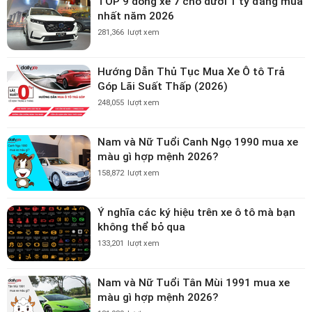
TOP 9 dòng xe 7 chỗ dưới 1 tỷ đáng mua
nhất năm 2026
281,366
lượt xem
Hướng Dẫn Thủ Tục Mua Xe Ô tô Trả
Góp Lãi Suất Thấp (2026)
248,055
lượt xem
Nam và Nữ Tuổi Canh Ngọ 1990 mua xe
màu gì hợp mệnh 2026?
158,872
lượt xem
Ý nghĩa các ký hiệu trên xe ô tô mà bạn
không thể bỏ qua
133,201
lượt xem
Nam và Nữ Tuổi Tân Mùi 1991 mua xe
màu gì hợp mệnh 2026?