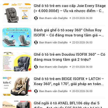
Ghế ô tô trẻ em cao cấp Joie Every Stage
(> 4.000.000đ) – Ưu và nhược điểm - Có
đáng đầu tư cho bé từ 0–12 tuổi?
Ban tham vấn DailyXe
23-03-2026 06:00
Đánh giá ghế ô tô xoay 360° Chilux Roy
ISOFIX – Có đáng mua trong tầm giá ~3
triệu
Ban tham vấn DailyXe
22-03-2026 06:00
Ghế ô tô trẻ em Doudou ISOFIX 360° – Có
đáng mua trong tầm giá 2 triệu?
Ban tham vấn DailyXe
21-03-2026 06:00
Ghế ô tô trẻ em BEIGE ISOFIX + LATCH –
Xoay 360°, ngả 170°, giải pháp an toàn
linh hoạt cho bé 0–10 tuổi
Ban tham vấn DailyXe
20-03-2026 06:00
Ghế ngồi ô tô AYAEL BFL106 dây đai 5