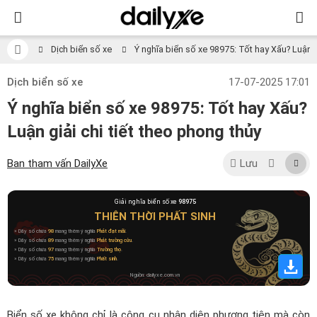
Dịch biển số xe
Ý nghĩa biển số xe 98975: Tốt hay Xấu? Luận gi
Dịch biển số xe
17-07-2025 17:01
Ý nghĩa biển số xe 98975: Tốt hay Xấu?
Luận giải chi tiết theo phong thủy
Ban tham vấn DailyXe
Lưu
Giải nghĩa biển số xe
98975
THIÊN THỜI PHẤT SINH
» Dãy số chứa
98
mang thêm ý nghĩa
Phát đạt mãi
.
» Dãy số chứa
89
mang thêm ý nghĩa
Phát trường cửu
.
» Dãy số chứa
97
mang thêm ý nghĩa
Trường thọ
.
» Dãy số chứa
75
mang thêm ý nghĩa
Phất sinh
.
Nguồn: dailyxe.com.vn
Biển số xe không chỉ là công cụ nhận diện phương tiện mà còn