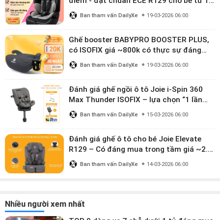
điểm - đạt chuẩn ECE R129 cho bé từ 1–
10 tuổi
Ban tham vấn DailyXe
19-03-2026 06:00
Ghế booster BABYPRO BOOSTER PLUS,
có ISOFIX giá ~800k có thực sự đáng
mua?
Ban tham vấn DailyXe
19-03-2026 06:00
Đánh giá ghế ngồi ô tô Joie i-Spin 360
Max Thunder ISOFIX – lựa chọn “1 lần
dùng đến 12 năm” có đáng giá gần 9
Ban tham vấn DailyXe
15-03-2026 06:00
triệu?
Đánh giá ghế ô tô cho bé Joie Elevate
R129 – Có đáng mua trong tầm giá ~2.8
triệu?
Ban tham vấn DailyXe
14-03-2026 06:00
Nhiều người xem nhất