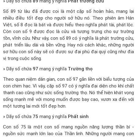
» Dãy số chứa
89
mang ý nghĩa
Phát trường cửu
Số 89 từ lâu đã được coi là một cặp số hoàn hảo, mang lại
nhiều điều tốt đẹp cho người sở hữu nó. Theo phiên âm Hán
Việt, số 8 đọc là bát và được hiểu theo nghĩa phát tài, phát lộc.
Còn con số 9 được đọc là cửu và tượng trưng cho sự trường
tồn, vĩnh cửu. Như vậy, con số 89 có ý nghĩa là phát trường cửu,
phát triển lâu dài và bền vững. Hay nói cách khác, những người
sơ hữu con số này sẽ có được sự đại phú đại quý cũng như địa
vị trong cuộc sống.
» Dãy số chứa
97
mang ý nghĩa
Trường thọ
Theo quan niệm dân gian, con số 97 gắn liền với biểu tượng của
con chim hạc. Vì vậy, cặp số 97 có ý nghĩa đại diện cho khí chất
thanh cao cũng như sức sống trường thọ. Nó thể hiện khát vọng
sống mạnh mẽ với mong muốn được bay cao, vươn xa đến với
một tương lai mới tốt đẹp hơn.
» Dãy số chứa
75
mang ý nghĩa
Phất sinh
Con số 75 là một con số mang nguồn năng lượng thần bí -
nguồn sức mạnh lớn lao của Thần linh. Những người mang con