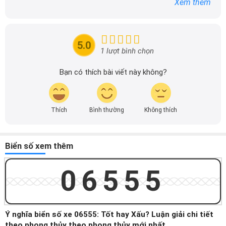
Xem thêm
tin chính xác được đăng tải trên dailyxe.com.vn, thường
xuyên cập nhật thông tin mới về xe ô tô, thông tin khuyến
mãi của các hãng xe để người đọc có thể tiếp cận thông
tin nhanh chóng và dễ dàng hơn.
5.0
1 lượt bình chọn
Bạn có thích bài viết này không?
Thích
Bình thường
Không thích
Biển số xem thêm
06555
Ý nghĩa biển số xe 06555: Tốt hay Xấu? Luận giải chi tiết
theo phong thủy theo phong thủy mới nhất