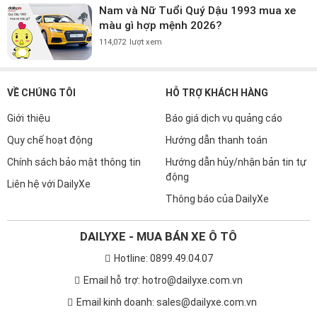
Nam và Nữ Tuổi Quý Dậu 1993 mua xe
màu gì hợp mệnh 2026?
114,072
lượt xem
VỀ CHÚNG TÔI
HỖ TRỢ KHÁCH HÀNG
Giới thiệu
Báo giá dịch vụ quảng cáo
Quy chế hoạt động
Hướng dẫn thanh toán
Chính sách bảo mật thông tin
Hướng dẫn hủy/nhận bản tin tự
động
Liên hệ với DailyXe
Thông báo của DailyXe
DAILYXE - MUA BÁN XE Ô TÔ
Hotline: 0899.49.04.07
Email hỗ trợ: hotro@dailyxe.com.vn
Email kinh doanh: sales@dailyxe.com.vn