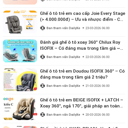
Ghế ô tô trẻ em cao cấp Joie Every Stage
(> 4.000.000đ) – Ưu và nhược điểm - Có
đáng đầu tư cho bé từ 0–12 tuổi?
Ban tham vấn DailyXe
23-03-2026 06:00
Đánh giá ghế ô tô xoay 360° Chilux Roy
ISOFIX – Có đáng mua trong tầm giá ~3
triệu
Ban tham vấn DailyXe
22-03-2026 06:00
Ghế ô tô trẻ em Doudou ISOFIX 360° – Có
đáng mua trong tầm giá 2 triệu?
Ban tham vấn DailyXe
21-03-2026 06:00
Ghế ô tô trẻ em BEIGE ISOFIX + LATCH –
Xoay 360°, ngả 170°, giải pháp an toàn
linh hoạt cho bé 0–10 tuổi
Ban tham vấn DailyXe
20-03-2026 06:00