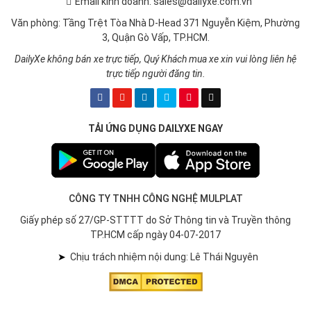
Email kinh doanh: sales@dailyxe.com.vn
Văn phòng: Tầng Trệt Tòa Nhà D-Head 371 Nguyễn Kiệm, Phường
3, Quận Gò Vấp, TP.HCM.
DailyXe không bán xe trực tiếp, Quý Khách mua xe xin vui lòng liên hệ
trực tiếp người đăng tin.
TẢI ỨNG DỤNG DAILYXE NGAY
CÔNG TY TNHH CÔNG NGHỆ MULPLAT
Giấy phép số 27/GP-STTTT do Sở Thông tin và Truyền thông
TP.HCM cấp ngày 04-07-2017
➤
Chịu trách nhiệm nội dung: Lê Thái Nguyên