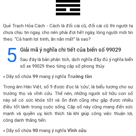
Quẻ Trạch Hỏa Cách - Cách là đổi cái cũ, đổi cái cũ thì người ta
chưa chịu tin ngay, cho nên phải đợi hết ngày, lòng người mới tin
theo. “Cả hanh lợi trinh, ăn năn mất” là sao?
5
Giải mã ý nghĩa chi tiết của biển số 99029
Sau đây là bản phân tích, dịch nghĩa đầy đủ ý nghĩa biển
số xe 99029 theo từng cặp số phong thủy:
» Dãy số chứa
99
mang ý nghĩa
Trường tồn
Trong âm Hán Việt, số 9 được đọc là 'cửu', là biểu tượng cho sự
trường thọ và vĩnh cửu. Thế nên, những người sở hữu con số
này sẽ có sức khỏe tốt và ổn định cũng như gặp được nhiều
điều tốt lành trong cuộc sống. Cặp số này cũng mang đến sức
mạnh và quyền uy, kích thích tài khí giúp công việc thuận lợi,
công danh thăng tiến.
» Dãy số chứa
90
mang ý nghĩa
Vĩnh cửu