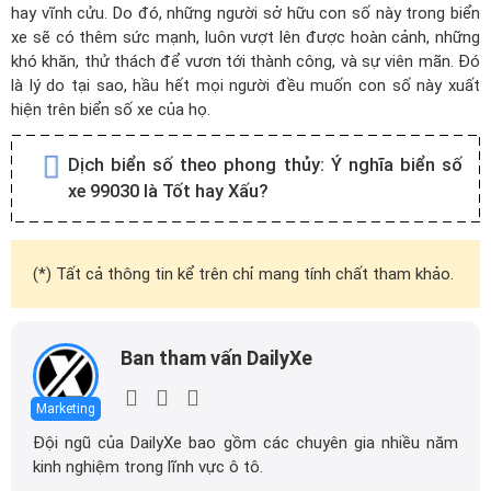
hay vĩnh cửu. Do đó, những người sở hữu con số này trong biển
xe sẽ có thêm sức mạnh, luôn vượt lên được hoàn cảnh, những
khó khăn, thử thách để vươn tới thành công, và sự viên mãn. Đó
là lý do tại sao, hầu hết mọi người đều muốn con số này xuất
hiện trên biển số xe của họ.
Dịch biển số theo phong thủy:
Ý nghĩa biển số
xe 99030 là Tốt hay Xấu?
(*) Tất cả thông tin kể trên chỉ mang tính chất tham khảo.
Ban tham vấn DailyXe
Marketing
Đội ngũ của DailyXe bao gồm các chuyên gia nhiều năm
kinh nghiệm trong lĩnh vực ô tô.