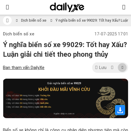
Dịch biển số xe
Ý nghĩa biển số xe 99029: Tốt hay Xấu? Luận gi
Dịch biển số xe
17-07-2025 17:01
Ý nghĩa biển số xe 99029: Tốt hay Xấu?
Luận giải chi tiết theo phong thủy
Ban tham vấn DailyXe
Lưu
Giải nghĩa biển số xe
99029
KHỞI ĐẦU MÃI VĨNH CỬU
» Dãy số chứa
99
mang thêm ý nghĩa
Trường tồn
.
» Dãy số chứa
90
mang thêm ý nghĩa
Vĩnh cửu
.
» Dãy số chứa
02
mang thêm ý nghĩa
Hạnh phúc
.
» Dãy số chứa
29
mang thêm ý nghĩa
Mãi vĩnh cửu
.
Nguồn: dailyxe.com.vn
Biển số xe không chỉ là công cụ nhận diện phương tiện mà còn