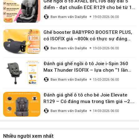
Ghế ngồi ô tô AYAEL BFL106 dây đai 5
điểm - đạt chuẩn ECE R129 cho bé từ 1–
10 tuổi
Ban tham vấn DailyXe
19-03-2026 06:00
Ghế booster BABYPRO BOOSTER PLUS,
có ISOFIX giá ~800k có thực sự đáng
mua?
Ban tham vấn DailyXe
19-03-2026 06:00
Đánh giá ghế ngồi ô tô Joie i-Spin 360
Max Thunder ISOFIX – lựa chọn “1 lần
dùng đến 12 năm” có đáng giá gần 9
Ban tham vấn DailyXe
15-03-2026 06:00
triệu?
Đánh giá ghế ô tô cho bé Joie Elevate
R129 – Có đáng mua trong tầm giá ~2.8
triệu?
Ban tham vấn DailyXe
14-03-2026 06:00
Nhiều người xem nhất