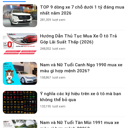
TOP 9 dòng xe 7 chỗ dưới 1 tỷ đáng mua
nhất năm 2026
281,359
lượt xem
Hướng Dẫn Thủ Tục Mua Xe Ô tô Trả
Góp Lãi Suất Thấp (2026)
248,052
lượt xem
Nam và Nữ Tuổi Canh Ngọ 1990 mua xe
màu gì hợp mệnh 2026?
158,867
lượt xem
Ý nghĩa các ký hiệu trên xe ô tô mà bạn
không thể bỏ qua
133,195
lượt xem
Nam và Nữ Tuổi Tân Mùi 1991 mua xe