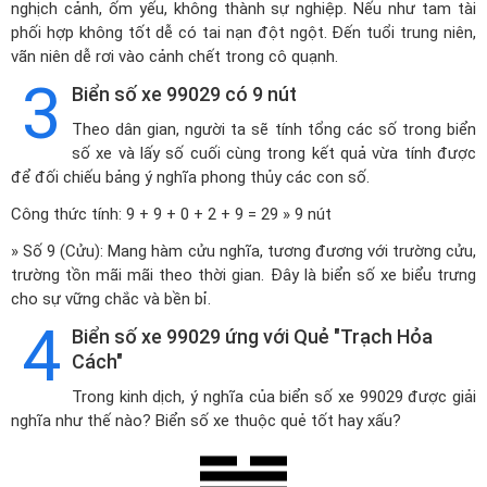
nghịch cảnh, ốm yếu, không thành sự nghiệp. Nếu như tam tài
phối hợp không tốt dễ có tai nạn đột ngột. Đến tuổi trung niên,
vãn niên dễ rơi vào cảnh chết trong cô quạnh.
3
Biển số xe 99029 có 9 nút
Theo dân gian, người ta sẽ tính tổng các số trong biển
số xe và lấy số cuối cùng trong kết quả vừa tính được
để đối chiếu bảng ý nghĩa phong thủy các con số.
Công thức tính: 9 + 9 + 0 + 2 + 9 = 29 » 9 nút
» Số 9 (Cửu): Mang hàm cửu nghĩa, tương đương với trường cửu,
trường tồn mãi mãi theo thời gian. Đây là biển số xe biểu trưng
cho sự vững chắc và bền bỉ.
4
Biển số xe 99029 ứng với Quẻ "Trạch Hỏa
Cách"
Trong kinh dịch, ý nghĩa của biển số xe 99029 được giải
nghĩa như thế nào? Biển số xe thuộc quẻ tốt hay xấu?