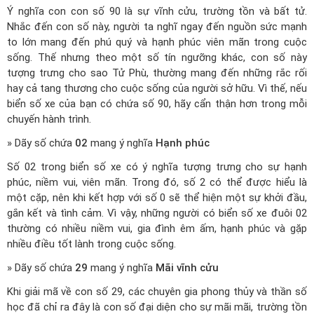
Ý nghĩa con con số 90 là sự vĩnh cửu, trường tồn và bất tử.
Nhắc đến con số này, người ta nghĩ ngay đến nguồn sức mạnh
to lớn mang đến phú quý và hạnh phúc viên mãn trong cuộc
sống. Thế nhưng theo một số tín ngưỡng khác, con số này
tượng trưng cho sao Tử Phù, thường mang đến những rắc rối
hay cả tang thương cho cuộc sống của người sở hữu. Vì thế, nếu
biển số xe của bạn có chứa số 90, hãy cẩn thận hơn trong mỗi
chuyến hành trình.
» Dãy số chứa
02
mang ý nghĩa
Hạnh phúc
Số 02 trong biển số xe có ý nghĩa tượng trưng cho sự hạnh
phúc, niềm vui, viên mãn. Trong đó, số 2 có thể được hiểu là
một cặp, nên khi kết hợp với số 0 sẽ thể hiện một sự khởi đầu,
gắn kết và tình cảm. Vì vậy, những người có biển số xe đuôi 02
thường có nhiều niềm vui, gia đình êm ấm, hạnh phúc và gặp
nhiều điều tốt lành trong cuộc sống.
» Dãy số chứa
29
mang ý nghĩa
Mãi vĩnh cửu
Khi giải mã về con số 29, các chuyên gia phong thủy và thần số
học đã chỉ ra đây là con số đại diện cho sự mãi mãi, trường tồn