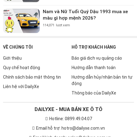
Nam và Nữ Tuổi Quý Dậu 1993 mua xe
màu gì hợp mệnh 2026?
114,071
lượt xem
VỀ CHÚNG TÔI
HỖ TRỢ KHÁCH HÀNG
Giới thiệu
Báo giá dịch vụ quảng cáo
Quy chế hoạt động
Hướng dẫn thanh toán
Chính sách bảo mật thông tin
Hướng dẫn hủy/nhận bản tin tự
động
Liên hệ với DailyXe
Thông báo của DailyXe
DAILYXE - MUA BÁN XE Ô TÔ
Hotline: 0899.49.04.07
Email hỗ trợ: hotro@dailyxe.com.vn