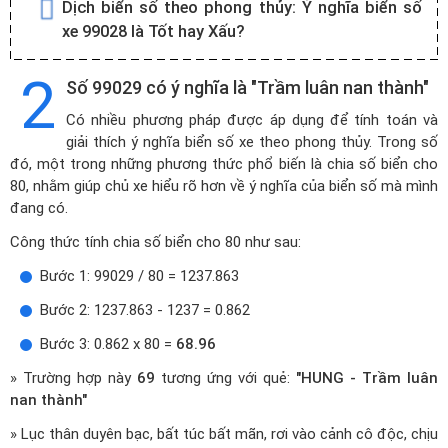
Dịch biển số theo phong thủy:
Ý nghĩa biển số
xe 99028 là Tốt hay Xấu?
2
Số 99029 có ý nghĩa là "Trầm luân nan thành"
Có nhiều phương pháp được áp dụng để tính toán và
giải thích ý nghĩa biển số xe theo phong thủy. Trong số
đó, một trong những phương thức phổ biến là chia số biển cho
80, nhằm giúp chủ xe hiểu rõ hơn về ý nghĩa của biển số mà mình
đang có.
Công thức tính chia số biển cho 80 như sau:
Bước 1: 99029 / 80 = 1237.863
Bước 2: 1237.863 - 1237 = 0.862
Bước 3: 0.862 x 80 =
68.96
» Trường hợp này
69
tương ứng với quẻ:
"HUNG - Trầm luân
nan thành"
» Lục thân duyên bạc, bất túc bất mãn, rơi vào cảnh cô độc, chịu