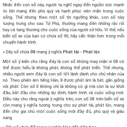
Nhắc đến con số này, người ta nghĩ ngay đến nguồn sức mạnh
to lớn mang đến phú quý và hạnh phúc viên mãn trong cuộc
sống. Thế nhưng theo một số tín ngưỡng khác, con số này
tượng trưng cho sao Tử Phù, thường mang đến những rắc rối
hay cả tang thương cho cuộc sống của người sở hữu. Vì thế, nếu
biển số xe của bạn có chứa số 90, hãy cẩn thận hơn trong mỗi
chuyến hành trình.
» Dãy số chứa
08
mang ý nghĩa
Phát tài - Phát lộc
Một số ý kiến cho rằng đây là con số không may mắn vì 08 có
thể được hiểu là không phát, không thể phát triển. Thế nhưng,
nhiều người xem đây là con số tốt lành dành cho chủ nhân của
nó. Theo phiên âm tiếng Hán, 8 được phát âm là bát, gần giống
với phát. Còn số 0 không chỉ là không có gì mà còn là sự khởi
đầu, bắt đầu cho những dự định, hành trình và cuộc sống mới.
Điều này cho rằng ngoài ý nghĩa trên, con số 08 trên biển số xe
còn mang ý nghĩa tượng trưng cho sự phát tài, phát lộc, mang
đến cho gia chủ một cuộc sống mới đầy đủ, phú quý và giàu
sang.