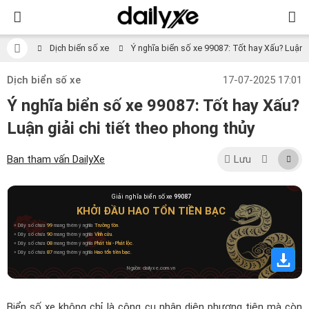
Dịch biển số xe
Ý nghĩa biển số xe 99087: Tốt hay Xấu? Luận gi
Dịch biển số xe
17-07-2025 17:01
Ý nghĩa biển số xe 99087: Tốt hay Xấu?
Luận giải chi tiết theo phong thủy
Ban tham vấn DailyXe
Lưu
Giải nghĩa biển số xe
99087
KHỞI ĐẦU HAO TỔN TIỀN BẠC
» Dãy số chứa
99
mang thêm ý nghĩa
Trường tồn
.
» Dãy số chứa
90
mang thêm ý nghĩa
Vĩnh cửu
.
» Dãy số chứa
08
mang thêm ý nghĩa
Phát tài - Phát lộc
.
» Dãy số chứa
87
mang thêm ý nghĩa
Hao tổn tiền bạc
.
Nguồn: dailyxe.com.vn
Biển số xe không chỉ là công cụ nhận diện phương tiện mà còn