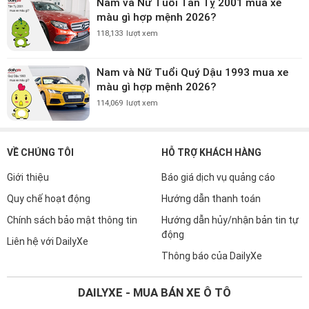
Nam và Nữ Tuổi Tân Tỵ 2001 mua xe
màu gì hợp mệnh 2026?
118,133
lượt xem
Nam và Nữ Tuổi Quý Dậu 1993 mua xe
màu gì hợp mệnh 2026?
114,069
lượt xem
VỀ CHÚNG TÔI
HỖ TRỢ KHÁCH HÀNG
Giới thiệu
Báo giá dịch vụ quảng cáo
Quy chế hoạt động
Hướng dẫn thanh toán
Chính sách bảo mật thông tin
Hướng dẫn hủy/nhận bản tin tự
động
Liên hệ với DailyXe
Thông báo của DailyXe
DAILYXE - MUA BÁN XE Ô TÔ