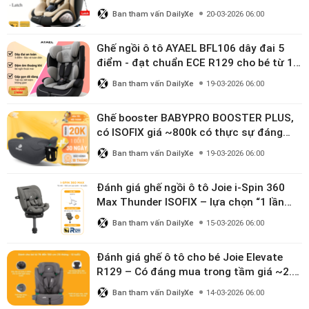
linh hoạt cho bé 0–10 tuổi
Ban tham vấn DailyXe
20-03-2026 06:00
Ghế ngồi ô tô AYAEL BFL106 dây đai 5
điểm - đạt chuẩn ECE R129 cho bé từ 1–
10 tuổi
Ban tham vấn DailyXe
19-03-2026 06:00
Ghế booster BABYPRO BOOSTER PLUS,
có ISOFIX giá ~800k có thực sự đáng
mua?
Ban tham vấn DailyXe
19-03-2026 06:00
Đánh giá ghế ngồi ô tô Joie i-Spin 360
Max Thunder ISOFIX – lựa chọn “1 lần
dùng đến 12 năm” có đáng giá gần 9
Ban tham vấn DailyXe
15-03-2026 06:00
triệu?
Đánh giá ghế ô tô cho bé Joie Elevate
R129 – Có đáng mua trong tầm giá ~2.8
triệu?
Ban tham vấn DailyXe
14-03-2026 06:00