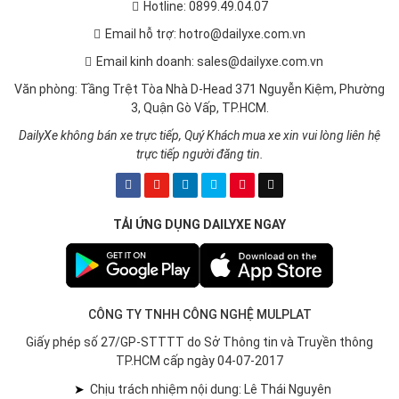
Hotline: 0899.49.04.07
Email hỗ trợ: hotro@dailyxe.com.vn
Email kinh doanh: sales@dailyxe.com.vn
Văn phòng: Tầng Trệt Tòa Nhà D-Head 371 Nguyễn Kiệm, Phường
3, Quận Gò Vấp, TP.HCM.
DailyXe không bán xe trực tiếp, Quý Khách mua xe xin vui lòng liên hệ
trực tiếp người đăng tin.
TẢI ỨNG DỤNG DAILYXE NGAY
CÔNG TY TNHH CÔNG NGHỆ MULPLAT
Giấy phép số 27/GP-STTTT do Sở Thông tin và Truyền thông
TP.HCM cấp ngày 04-07-2017
➤
Chịu trách nhiệm nội dung: Lê Thái Nguyên