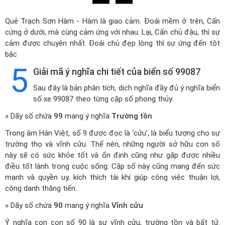
Quẻ Trạch Sơn Hàm - Hàm là giao cảm. Đoái mềm ở trên, Cấn
cứng ở dưới, mà cùng cảm ứng với nhau. Lại, Cấn chủ đậu, thì sự
cảm được chuyên nhất. Đoái chủ đẹp lòng thì sự ứng đến tột
bậc
5
Giải mã ý nghĩa chi tiết của biển số 99087
Sau đây là bản phân tích, dịch nghĩa đầy đủ ý nghĩa biển
số xe 99087 theo từng cặp số phong thủy:
» Dãy số chứa
99
mang ý nghĩa
Trường tồn
Trong âm Hán Việt, số 9 được đọc là 'cửu', là biểu tượng cho sự
trường thọ và vĩnh cửu. Thế nên, những người sở hữu con số
này sẽ có sức khỏe tốt và ổn định cũng như gặp được nhiều
điều tốt lành trong cuộc sống. Cặp số này cũng mang đến sức
mạnh và quyền uy, kích thích tài khí giúp công việc thuận lợi,
công danh thăng tiến.
» Dãy số chứa
90
mang ý nghĩa
Vĩnh cửu
Ý nghĩa con con số 90 là sự vĩnh cửu, trường tồn và bất tử.