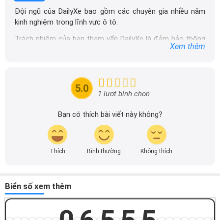
Đội ngũ của DailyXe bao gồm các chuyên gia nhiều năm
kinh nghiệm trong lĩnh vực ô tô.
Trách nhiệm của ban tham vấn DailyXe là đảm bảo thông
Xem thêm
tin chính xác được đăng tải trên dailyxe.com.vn, thường
xuyên cập nhật thông tin mới về xe ô tô, thông tin khuyến
mãi của các hãng xe để người đọc có thể tiếp cận thông
tin nhanh chóng và dễ dàng hơn.
5.0
1 lượt bình chọn
Bạn có thích bài viết này không?
Thích
Bình thường
Không thích
Biển số xem thêm