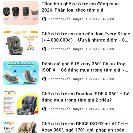
Tổng hợp ghế ô tô trẻ em đáng mua
2026: Phân loại theo tầm giá
Ban tham vấn DailyXe
23-03-2026 07:00
Ghế ô tô trẻ em cao cấp Joie Every Stage
(> 4.000.000đ) – Ưu và nhược điểm - Có
đáng đầu tư cho bé từ 0–12 tuổi?
Ban tham vấn DailyXe
23-03-2026 06:00
Đánh giá ghế ô tô xoay 360° Chilux Roy
ISOFIX – Có đáng mua trong tầm giá ~3
triệu
Ban tham vấn DailyXe
22-03-2026 06:00
Ghế ô tô trẻ em Doudou ISOFIX 360° – Có
đáng mua trong tầm giá 2 triệu?
Ban tham vấn DailyXe
21-03-2026 06:00
Ghế ô tô trẻ em BEIGE ISOFIX + LATCH –
Xoay 360°, ngả 170°, giải pháp an toàn