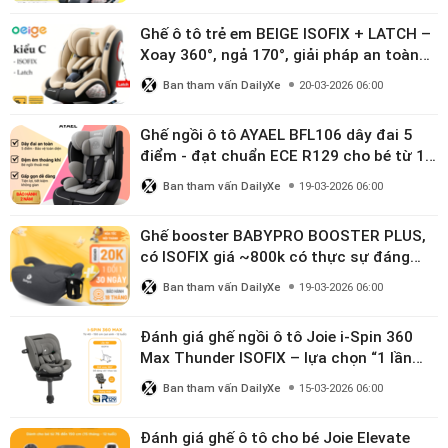
Ghế ô tô trẻ em BEIGE ISOFIX + LATCH –
Xoay 360°, ngả 170°, giải pháp an toàn
linh hoạt cho bé 0–10 tuổi
Ban tham vấn DailyXe
20-03-2026 06:00
Ghế ngồi ô tô AYAEL BFL106 dây đai 5
điểm - đạt chuẩn ECE R129 cho bé từ 1–
10 tuổi
Ban tham vấn DailyXe
19-03-2026 06:00
Ghế booster BABYPRO BOOSTER PLUS,
có ISOFIX giá ~800k có thực sự đáng
mua?
Ban tham vấn DailyXe
19-03-2026 06:00
Đánh giá ghế ngồi ô tô Joie i-Spin 360
Max Thunder ISOFIX – lựa chọn “1 lần
dùng đến 12 năm” có đáng giá gần 9
Ban tham vấn DailyXe
15-03-2026 06:00
triệu?
Đánh giá ghế ô tô cho bé Joie Elevate