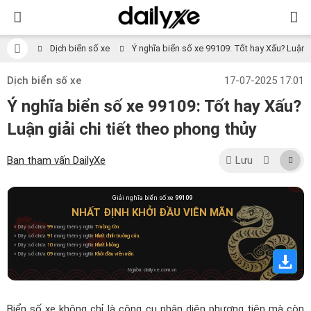
Dịch biển số xe
Ý nghĩa biển số xe 99109: Tốt hay Xấu? Luận gi
Dịch biển số xe
17-07-2025 17:01
Ý nghĩa biển số xe 99109: Tốt hay Xấu?
Luận giải chi tiết theo phong thủy
Ban tham vấn DailyXe
Lưu
Giải nghĩa biển số xe
99109
NHẤT ĐỊNH KHỞI ĐẦU VIÊN MÃN
» Dãy số chứa
99
mang thêm ý nghĩa
Trường tồn
.
» Dãy số chứa
91
mang thêm ý nghĩa
Nhất định trường cửu
.
» Dãy số chứa
10
mang thêm ý nghĩa
Nhất không
.
» Dãy số chứa
09
mang thêm ý nghĩa
Khởi đầu viên mãn
.
Nguồn: dailyxe.com.vn
Biển số xe không chỉ là công cụ nhận diện phương tiện mà còn