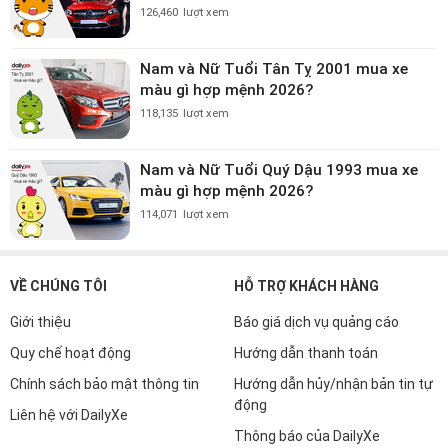
126,460
lượt xem
Nam và Nữ Tuổi Tân Tỵ 2001 mua xe
màu gì hợp mệnh 2026?
118,135
lượt xem
Nam và Nữ Tuổi Quý Dậu 1993 mua xe
màu gì hợp mệnh 2026?
114,071
lượt xem
VỀ CHÚNG TÔI
HỖ TRỢ KHÁCH HÀNG
Giới thiệu
Báo giá dịch vụ quảng cáo
Quy chế hoạt động
Hướng dẫn thanh toán
Chính sách bảo mật thông tin
Hướng dẫn hủy/nhận bản tin tự
động
Liên hệ với DailyXe
Thông báo của DailyXe