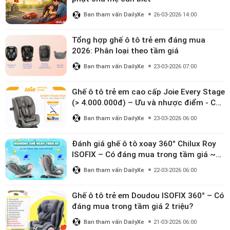
Ban tham vấn DailyXe
26-03-2026 14:00
Tổng hợp ghế ô tô trẻ em đáng mua
2026: Phân loại theo tầm giá
Ban tham vấn DailyXe
23-03-2026 07:00
Ghế ô tô trẻ em cao cấp Joie Every Stage
(> 4.000.000đ) – Ưu và nhược điểm - Có
đáng đầu tư cho bé từ 0–12 tuổi?
Ban tham vấn DailyXe
23-03-2026 06:00
Đánh giá ghế ô tô xoay 360° Chilux Roy
ISOFIX – Có đáng mua trong tầm giá ~3
triệu
Ban tham vấn DailyXe
22-03-2026 06:00
Ghế ô tô trẻ em Doudou ISOFIX 360° – Có
đáng mua trong tầm giá 2 triệu?
Ban tham vấn DailyXe
21-03-2026 06:00