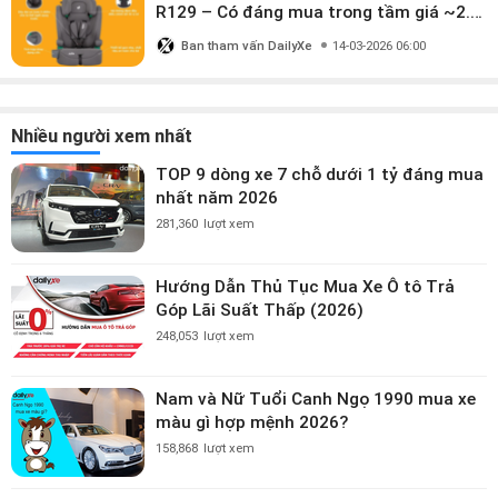
R129 – Có đáng mua trong tầm giá ~2.8
triệu?
Ban tham vấn DailyXe
14-03-2026 06:00
Nhiều người xem nhất
TOP 9 dòng xe 7 chỗ dưới 1 tỷ đáng mua
nhất năm 2026
281,360
lượt xem
Hướng Dẫn Thủ Tục Mua Xe Ô tô Trả
Góp Lãi Suất Thấp (2026)
248,053
lượt xem
Nam và Nữ Tuổi Canh Ngọ 1990 mua xe
màu gì hợp mệnh 2026?
158,868
lượt xem