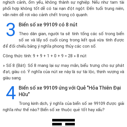
nghịch cảnh, ốm yếu, không thành sự nghiệp. Nếu như tam tài
phối hợp không tốt dễ có tai nạn đột ngột. Đến tuổi trung niên,
vãn niên dễ rơi vào cảnh chết trong cô quạnh.
3
Biển số xe 99109 có 8 nút
Theo dân gian, người ta sẽ tính tổng các số trong biển
số xe và lấy số cuối cùng trong kết quả vừa tính được
để đối chiếu bảng ý nghĩa phong thủy các con số.
Công thức tính: 9 + 9 + 1 + 0 + 9 = 28 » 8 nút
» Số 8 (Bát): Số 8 mang lại sự may mắn, biểu trưng cho sự phát
đạt, giàu có. Ý nghĩa của nút xe này là sự tài lộc, thịnh vượng và
giàu sang.
4
Biển số xe 99109 ứng với Quẻ "Hỏa Thiên Đại
Hữu"
Trong kinh dịch, ý nghĩa của biển số xe 99109 được giải
nghĩa như thế nào? Biển số xe thuộc quẻ tốt hay xấu?