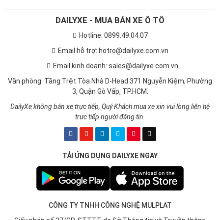
DAILYXE - MUA BÁN XE Ô TÔ
Hotline: 0899.49.04.07
Email hỗ trợ: hotro@dailyxe.com.vn
Email kinh doanh: sales@dailyxe.com.vn
Văn phòng: Tầng Trệt Tòa Nhà D-Head 371 Nguyễn Kiệm, Phường
3, Quận Gò Vấp, TP.HCM.
DailyXe không bán xe trực tiếp, Quý Khách mua xe xin vui lòng liên hệ
trực tiếp người đăng tin.
TẢI ỨNG DỤNG DAILYXE NGAY
CÔNG TY TNHH CÔNG NGHỆ MULPLAT