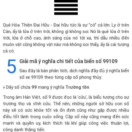
Quẻ Hỏa Thiên Đại Hữu - Đại hữu tức là sự “có” cả lớn. Ly ở trên
Càn, ấy là lửa ở trên trời, không gì không soi. Nó là quẻ lửa ở trên
trời, lửa ở chỗ cao, ánh sáng của nó tới xa, thì dẫu nhiều đến
muôn vật cũng không vật nào mà không soi thấy, ấy là cái tượng
cả có.
5
Giải mã ý nghĩa chi tiết của biển số 99109
Sau đây là bản phân tích, dịch nghĩa đầy đủ ý nghĩa biển
số xe 99109 theo từng cặp số phong thủy:
» Dãy số chứa
99
mang ý nghĩa
Trường tồn
Trong âm Hán Việt, số 9 được đọc là 'cửu', là biểu tượng cho sự
trường thọ và vĩnh cửu. Thế nên, những người sở hữu con số
này sẽ có sức khỏe tốt và ổn định cũng như gặp được nhiều
điều tốt lành trong cuộc sống. Cặp số này cũng mang đến sức
mạnh và quyền uy, kích thích tài khí giúp công việc thuận lợi,
công danh thăng tiến.