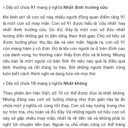
» Dãy số chứa
91
mang ý nghĩa
Nhất định trường cửu
Khi bình xét về con số này, nhiều người đồng quan điểm rằng 91
là một con số may mắn. Con số 91 được hiểu là 'cửu nhất' hay
nhất định trường cửu. Do đó, đây là một con số độc nhất
hướng đến những giá trị bền vững theo thời gian. Chủ sở hữu sẽ
được hưởng phúc thụ lâu dài và viên mãn. Ngoài ra, con số 91
còn mang hàm ý cô đơn. Đó là khi con người ta ở trên đỉnh cao
của danh vọng, họ thường cảm thấy đơn độc và lẻ bóng. Nhưng
nếu bạn là một người có bản lĩnh thì việc này quả là điều quá
bình thường và rất đáng tự hào. Bởi những người thành công
luôn biết cách thích nghi và dung hòa với mọi thứ.
» Dãy số chứa
10
mang ý nghĩa
Nhất không
Theo phiên âm Hán Việt, số 10 có thể được đọc là nhất không.
Nhưng đằng sau con số tưởng chừng như đơn giản này lại ẩn
chứa một ý nghĩa vô cùng tốt đẹp. Con số này tượng trưng cho
sự tròn trịa, chu toàn và đủ đầy. Và những người sở hữu con số
này sẽ gặp nhiều may mắn, nhất là về tiền tài và không phải lo
nghĩ tới chuyện tiền bạc. Ngoài ra, chủ nhân cũng có thể tráng