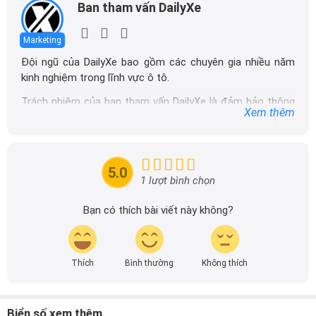
Ban tham vấn DailyXe
Marketing
Đội ngũ của DailyXe bao gồm các chuyên gia nhiều năm
kinh nghiệm trong lĩnh vực ô tô.
Trách nhiệm của ban tham vấn DailyXe là đảm bảo thông
Xem thêm
tin chính xác được đăng tải trên dailyxe.com.vn, thường
xuyên cập nhật thông tin mới về xe ô tô, thông tin khuyến
mãi của các hãng xe để người đọc có thể tiếp cận thông
tin nhanh chóng và dễ dàng hơn.
5.0
1 lượt bình chọn
Bạn có thích bài viết này không?
Thích
Bình thường
Không thích
Biển số xem thêm