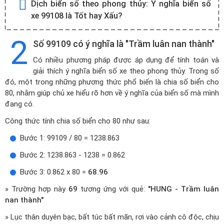
Dịch biển số theo phong thủy:
Ý nghĩa biển số
xe 99108 là Tốt hay Xấu?
2
Số 99109 có ý nghĩa là "Trầm luân nan thành"
Có nhiều phương pháp được áp dụng để tính toán và
giải thích ý nghĩa biển số xe theo phong thủy. Trong số
đó, một trong những phương thức phổ biến là chia số biển cho
80, nhằm giúp chủ xe hiểu rõ hơn về ý nghĩa của biển số mà mình
đang có.
Công thức tính chia số biển cho 80 như sau:
Bước 1: 99109 / 80 = 1238.863
Bước 2: 1238.863 - 1238 = 0.862
Bước 3: 0.862 x 80 =
68.96
» Trường hợp này
69
tương ứng với quẻ:
"HUNG - Trầm luân
nan thành"
» Lục thân duyên bạc, bất túc bất mãn, rơi vào cảnh cô độc, chịu