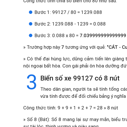
Công thức tính chia số biển cho 80 như sau:
Bước 1: 99127 / 80 = 1239.088
Bước 2: 1239.088 - 1239 = 0.088
Bước 3: 0.088 x 80 =
7.039999999999999
» Trường hợp này
7
tương ứng với quẻ:
"CÁT - C
» Có thế đại hùng lực, dũng cảm tiến lên giàn
nội ngoại bất hòa. Con gái phải ôn hòa dưỡng đứ
3
Biển số xe 99127 có 8 nút
Theo dân gian, người ta sẽ tính tổng cá
vừa tính được để đối chiếu bảng ý nghĩa
Công thức tính: 9 + 9 + 1 + 2 + 7 = 28 » 8 nút
» Số 8 (Bát): Số 8 mang lại sự may mắn, biểu tr
sự tài lộc, thịnh vượng và giàu sang.