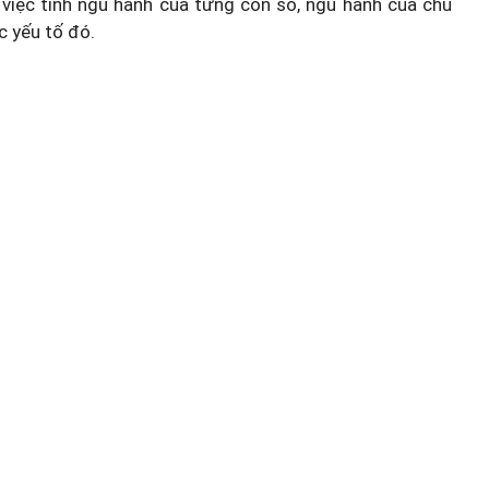
việc tính ngũ hành của từng con số, ngũ hành của chủ
c yếu tố đó.