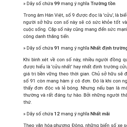
» Dãy số chứa
99
mang ý nghĩa
Trường tồn
Trong âm Hán Việt, số 9 được đọc là 'cửu', là b
người sở hữu con số này sẽ có sức khỏe tốt và
cuộc sống. Cặp số này cũng mang đến sức mạnh và
công danh thăng tiến.
» Dãy số chứa
91
mang ý nghĩa
Nhất định trườn
Khi bình xét về con số này, nhiều người đồng
được hiểu là 'cửu nhất' hay nhất định trường c
giá trị bền vững theo thời gian. Chủ sở hữu sẽ 
số 91 còn mang hàm ý cô đơn. Đó là khi con ng
thấy đơn độc và lẻ bóng. Nhưng nếu bạn là một
thường và rất đáng tự hào. Bởi những người thà
thứ.
» Dãy số chứa
12
mang ý nghĩa
Nhất mãi
Theo văn hóa phương Đông, những biển số xe sở