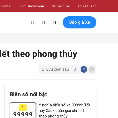
 dịch vụ
Tìm showroom
So sánh xe
Thi sát hạch
Báo giá Xe
tiết theo phong thủy
Lưu xem sau
Biển số nổi bật
Ý nghĩa biển số xe 99999: Tốt
1
hay Xấu? Luận giải chi tiết
99999
theo phong thủy