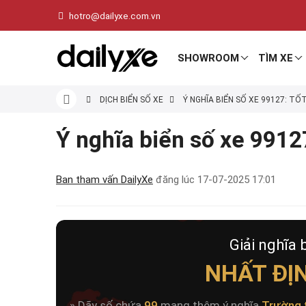
hotro@dailyxe.com.vn
SHOWROOM
TÌM XE
DỊCH BIỂN SỐ XE
Ý NGHĨA BIỂN SỐ XE 99127: TỐ
Ý nghĩa biển số xe 99127
Ban tham vấn DailyXe
đăng lúc
17-07-2025 17:01
Giải nghĩa 
NHẤT ĐỊ
» Dãy số chứa
99
mang thêm ý nghĩa
Trường 