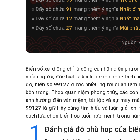
» Dãy số chứa
91
mang thêm ý nghĩa
Nhất đị
» Dãy số chứa
12
mang thêm ý nghĩa
Nhất mã
» Dãy số chứa
27
mang thêm ý nghĩa
Mãi phấ
Nguồn: 
Biển số xe không chỉ là công cụ nhận diện phươ
nhiều người, đặc biệt là khi lựa chọn hoặc
Dịch b
đó,
biển số 99127
được nhiều người quan tâm n
bên trong. Theo quan niệm phong thủy, các con 
ảnh hưởng đến vận mệnh, tài lộc và sự may mắ
99127
là gì? Hãy cùng tìm hiểu và luận giải chi
cách lựa chọn biển hợp tuổi, hợp mệnh trong n
1
Đánh giá độ phù hợp của biể