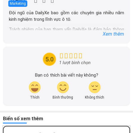
Marketing
Đội ngũ của DailyXe bao gồm các chuyên gia nhiều năm
kinh nghiệm trong lĩnh vực ô tô.
Trách nhiệm của ban tham vấn DailyXe là đảm bảo thông
Xem thêm
tin chính xác được đăng tải trên dailyxe.com.vn, thường
xuyên cập nhật thông tin mới về xe ô tô, thông tin khuyến
mãi của các hãng xe để người đọc có thể tiếp cận thông
tin nhanh chóng và dễ dàng hơn.
5.0
1 lượt bình chọn
Bạn có thích bài viết này không?
Thích
Bình thường
Không thích
Biển số xem thêm