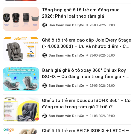
Tổng hợp ghế ô tô trẻ em đáng mua
2026: Phân loại theo tầm giá
Ban tham vấn DailyXe
23-03-2026 07:00
Ghế ô tô trẻ em cao cấp Joie Every Stage
(> 4.000.000đ) – Ưu và nhược điểm - Có
đáng đầu tư cho bé từ 0–12 tuổi?
Ban tham vấn DailyXe
23-03-2026 06:00
Đánh giá ghế ô tô xoay 360° Chilux Roy
ISOFIX – Có đáng mua trong tầm giá ~3
triệu
Ban tham vấn DailyXe
22-03-2026 06:00
Ghế ô tô trẻ em Doudou ISOFIX 360° – Có
đáng mua trong tầm giá 2 triệu?
Ban tham vấn DailyXe
21-03-2026 06:00
Ghế ô tô trẻ em BEIGE ISOFIX + LATCH –