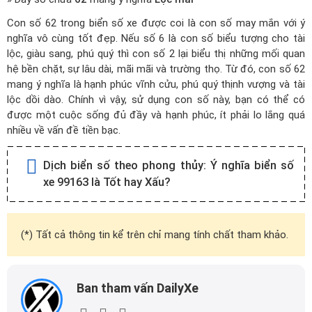
Con số 62 trong biển số xe được coi là con số may mắn với ý
nghĩa vô cùng tốt đẹp. Nếu số 6 là con số biểu tượng cho tài
lộc, giàu sang, phú quý thì con số 2 lại biểu thị những mối quan
hệ bền chặt, sự lâu dài, mãi mãi và trường thọ. Từ đó, con số 62
mang ý nghĩa là hạnh phúc vĩnh cửu, phú quý thịnh vượng và tài
lộc dồi dào. Chính vì vậy, sử dụng con số này, bạn có thể có
được một cuộc sống đủ đầy và hạnh phúc, ít phải lo lắng quá
nhiều về vấn đề tiền bạc.
Dịch biển số theo phong thủy:
Ý nghĩa biển số
xe 99163 là Tốt hay Xấu?
(*) Tất cả thông tin kể trên chỉ mang tính chất tham khảo.
Ban tham vấn DailyXe