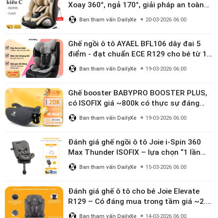
Xoay 360°, ngả 170°, giải pháp an toàn
linh hoạt cho bé 0–10 tuổi
Ban tham vấn DailyXe
20-03-2026 06:00
Ghế ngồi ô tô AYAEL BFL106 dây đai 5
điểm - đạt chuẩn ECE R129 cho bé từ 1–
10 tuổi
Ban tham vấn DailyXe
19-03-2026 06:00
Ghế booster BABYPRO BOOSTER PLUS,
có ISOFIX giá ~800k có thực sự đáng
mua?
Ban tham vấn DailyXe
19-03-2026 06:00
Đánh giá ghế ngồi ô tô Joie i-Spin 360
Max Thunder ISOFIX – lựa chọn “1 lần
dùng đến 12 năm” có đáng giá gần 9
Ban tham vấn DailyXe
15-03-2026 06:00
triệu?
Đánh giá ghế ô tô cho bé Joie Elevate
R129 – Có đáng mua trong tầm giá ~2.8
triệu?
Ban tham vấn DailyXe
14-03-2026 06:00