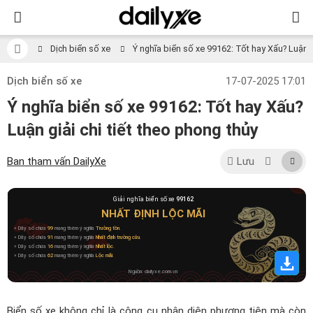
Dịch biển số xe
Ý nghĩa biển số xe 99162: Tốt hay Xấu? Luận gi
Dịch biển số xe
17-07-2025 17:01
Ý nghĩa biển số xe 99162: Tốt hay Xấu?
Luận giải chi tiết theo phong thủy
Ban tham vấn DailyXe
Lưu
Giải nghĩa biển số xe
99162
NHẤT ĐỊNH LỘC MÃI
» Dãy số chứa
99
mang thêm ý nghĩa
Trường tồn
.
» Dãy số chứa
91
mang thêm ý nghĩa
Nhất định trường cửu
.
» Dãy số chứa
16
mang thêm ý nghĩa
Nhất lộc
.
» Dãy số chứa
62
mang thêm ý nghĩa
Lộc mãi
.
Nguồn: dailyxe.com.vn
Biển số xe không chỉ là công cụ nhận diện phương tiện mà còn