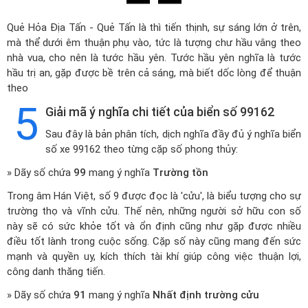
Quẻ Hỏa Địa Tấn - Quẻ Tấn là thì tiến thịnh, sự sáng lớn ở trên,
mà thể dưới êm thuận phụ vào, tức là tượng chư hầu vâng theo
nhà vua, cho nên là tước hầu yên. Tước hầu yên nghĩa là tước
hầu trị an, gặp được bề trên cả sáng, mà biết dốc lòng để thuận
theo
5
Giải mã ý nghĩa chi tiết của biển số 99162
Sau đây là bản phân tích, dịch nghĩa đầy đủ ý nghĩa biển
số xe 99162 theo từng cặp số phong thủy:
» Dãy số chứa
99
mang ý nghĩa
Trường tồn
Trong âm Hán Việt, số 9 được đọc là 'cửu', là biểu tượng cho sự
trường thọ và vĩnh cửu. Thế nên, những người sở hữu con số
này sẽ có sức khỏe tốt và ổn định cũng như gặp được nhiều
điều tốt lành trong cuộc sống. Cặp số này cũng mang đến sức
mạnh và quyền uy, kích thích tài khí giúp công việc thuận lợi,
công danh thăng tiến.
» Dãy số chứa
91
mang ý nghĩa
Nhất định trường cửu