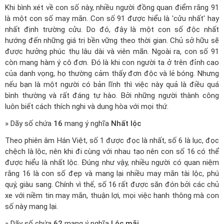
Khi bình xét về con số này, nhiều người đồng quan điểm rằng 91
là một con số may mắn. Con số 91 được hiểu là 'cửu nhất' hay
nhất định trường cửu. Do đó, đây là một con số độc nhất
hướng đến những giá trị bền vững theo thời gian. Chủ sở hữu sẽ
được hưởng phúc thụ lâu dài và viên mãn. Ngoài ra, con số 91
còn mang hàm ý cô đơn. Đó là khi con người ta ở trên đỉnh cao
của danh vọng, họ thường cảm thấy đơn độc và lẻ bóng. Nhưng
nếu bạn là một người có bản lĩnh thì việc này quả là điều quá
bình thường và rất đáng tự hào. Bởi những người thành công
luôn biết cách thích nghi và dung hòa với mọi thứ.
» Dãy số chứa
16
mang ý nghĩa
Nhất lộc
Theo phiên âm Hán Việt, số 1 được đọc là nhất, số 6 là lục, đọc
chệch là lộc, nên khi đi cùng với nhau tạo nên con số 16 có thể
được hiểu là nhất lộc. Đúng như vậy, nhiều người có quan niệm
rằng 16 là con số đẹp và mang lại nhiều may mắn tài lộc, phú
quý, giàu sang. Chính vì thế, số 16 rất được săn đón bởi các chủ
xe với niềm tin may mắn, thuận lợi, mọi việc hanh thông mà con
số này mang lại.
» Dãy số chứa
62
mang ý nghĩa
Lộc mãi