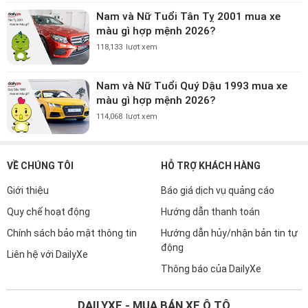
Nam và Nữ Tuổi Tân Tỵ 2001 mua xe
màu gì hợp mệnh 2026?
118,133
lượt xem
Nam và Nữ Tuổi Quý Dậu 1993 mua xe
màu gì hợp mệnh 2026?
114,068
lượt xem
VỀ CHÚNG TÔI
HỖ TRỢ KHÁCH HÀNG
Giới thiệu
Báo giá dịch vụ quảng cáo
Quy chế hoạt động
Hướng dẫn thanh toán
Chính sách bảo mật thông tin
Hướng dẫn hủy/nhận bản tin tự
động
Liên hệ với DailyXe
Thông báo của DailyXe
DAILYXE - MUA BÁN XE Ô TÔ