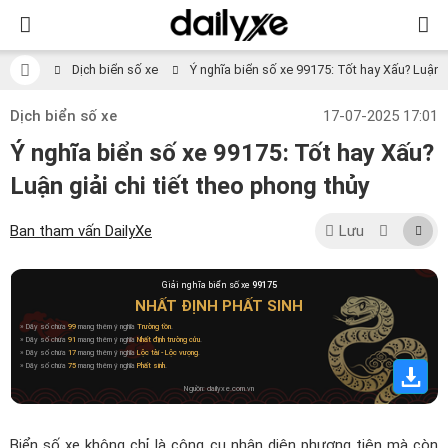
Dịch biển số xe
Ý nghĩa biển số xe 99175: Tốt hay Xấu? Luận gi
Dịch biển số xe
17-07-2025 17:01
Ý nghĩa biển số xe 99175: Tốt hay Xấu?
Luận giải chi tiết theo phong thủy
Ban tham vấn DailyXe
Lưu
Giải nghĩa biển số xe
99175
NHẤT ĐỊNH PHẤT SINH
» Dãy số chứa
99
mang thêm ý nghĩa
Trường tồn
.
» Dãy số chứa
91
mang thêm ý nghĩa
Nhất định trường cửu
.
» Dãy số chứa
17
mang thêm ý nghĩa
Lộc tài - Lộc vượng
.
» Dãy số chứa
75
mang thêm ý nghĩa
Phất sinh
.
Nguồn: dailyxe.com.vn
Biển số xe không chỉ là công cụ nhận diện phương tiện mà còn