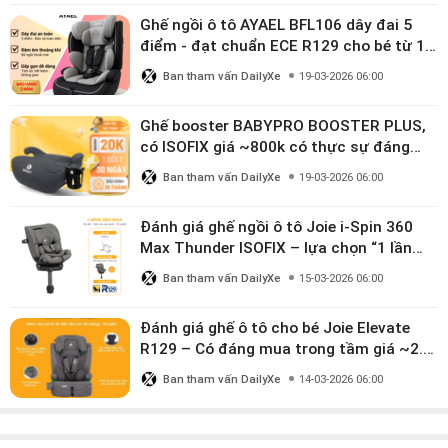
Ghế ngồi ô tô AYAEL BFL106 dây đai 5
điểm - đạt chuẩn ECE R129 cho bé từ 1–
10 tuổi
Ban tham vấn DailyXe
19-03-2026 06:00
Ghế booster BABYPRO BOOSTER PLUS,
có ISOFIX giá ~800k có thực sự đáng
mua?
Ban tham vấn DailyXe
19-03-2026 06:00
Đánh giá ghế ngồi ô tô Joie i-Spin 360
Max Thunder ISOFIX – lựa chọn “1 lần
dùng đến 12 năm” có đáng giá gần 9
Ban tham vấn DailyXe
15-03-2026 06:00
triệu?
Đánh giá ghế ô tô cho bé Joie Elevate
R129 – Có đáng mua trong tầm giá ~2.8
triệu?
Ban tham vấn DailyXe
14-03-2026 06:00