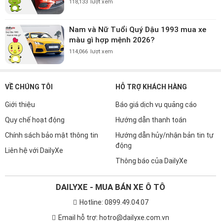
118,133
lượt xem
Nam và Nữ Tuổi Quý Dậu 1993 mua xe
màu gì hợp mệnh 2026?
114,066
lượt xem
VỀ CHÚNG TÔI
HỖ TRỢ KHÁCH HÀNG
Giới thiệu
Báo giá dịch vụ quảng cáo
Quy chế hoạt động
Hướng dẫn thanh toán
Chính sách bảo mật thông tin
Hướng dẫn hủy/nhận bản tin tự
động
Liên hệ với DailyXe
Thông báo của DailyXe
DAILYXE - MUA BÁN XE Ô TÔ
Hotline: 0899.49.04.07
Email hỗ trợ: hotro@dailyxe.com.vn