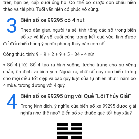
trên, bạn bè, cấp dưới ủng hộ. Có thể có được con cháu hiền
thảo và tài phú. Tuổi vãn niên có phúc vô cùng.
3
Biển số xe 99295 có 4 nút
Theo dân gian, người ta sẽ tính tổng các số trong biển
số xe và lấy số cuối cùng trong kết quả vừa tính được
để đối chiếu bảng ý nghĩa phong thủy các con số.
Công thức tính: 9 + 9 + 2 + 9 + 5 = 34 » 4 nút
» Số 4 (Tứ): Số 4 tạo ra hình vuông, tượng trưng cho sự vững
chắc, ổn định và bình yên. Ngoài ra, chữ số này còn biểu trưng
cho mọi điều tốt đẹp và các quy luật của tự nhiên như 1 năm có
4 mùa, tương đương với 4 quý.
4
Biển số xe 99295 ứng với Quẻ "Lôi Thủy Giải"
Trong kinh dịch, ý nghĩa của biển số xe 99295 được giải
nghĩa như thế nào? Biển số xe thuộc quẻ tốt hay xấu?