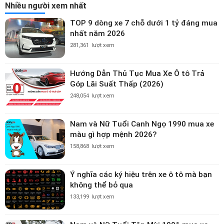
Nhiều người xem nhất
TOP 9 dòng xe 7 chỗ dưới 1 tỷ đáng mua
nhất năm 2026
281,361
lượt xem
Hướng Dẫn Thủ Tục Mua Xe Ô tô Trả
Góp Lãi Suất Thấp (2026)
248,054
lượt xem
Nam và Nữ Tuổi Canh Ngọ 1990 mua xe
màu gì hợp mệnh 2026?
158,868
lượt xem
Ý nghĩa các ký hiệu trên xe ô tô mà bạn
không thể bỏ qua
133,199
lượt xem