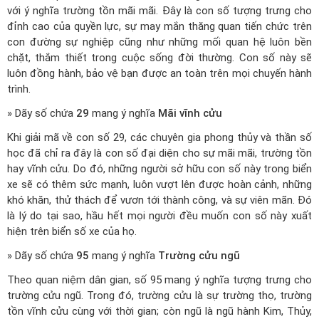
với ý nghĩa trường tồn mãi mãi. Đây là con số tượng trưng cho
đỉnh cao của quyền lực, sự may mắn thăng quan tiến chức trên
con đường sự nghiệp cũng như những mối quan hệ luôn bền
chặt, thắm thiết trong cuộc sống đời thường. Con số này sẽ
luôn đồng hành, bảo vệ bạn được an toàn trên mọi chuyến hành
trình.
» Dãy số chứa
29
mang ý nghĩa
Mãi vĩnh cửu
Khi giải mã về con số 29, các chuyên gia phong thủy và thần số
học đã chỉ ra đây là con số đại diện cho sự mãi mãi, trường tồn
hay vĩnh cửu. Do đó, những người sở hữu con số này trong biển
xe sẽ có thêm sức mạnh, luôn vượt lên được hoàn cảnh, những
khó khăn, thử thách để vươn tới thành công, và sự viên mãn. Đó
là lý do tại sao, hầu hết mọi người đều muốn con số này xuất
hiện trên biển số xe của họ.
» Dãy số chứa
95
mang ý nghĩa
Trường cửu ngũ
Theo quan niệm dân gian, số 95 mang ý nghĩa tượng trưng cho
trường cửu ngũ. Trong đó, trường cửu là sự trường thọ, trường
tồn vĩnh cửu cùng với thời gian; còn ngũ là ngũ hành Kim, Thủy,