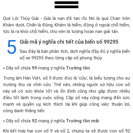
Quẻ Lôi Thủy Giải - Giải là nạn đã tan rồi. Nó là quẻ Chan trên
Khảm dưới, Chấn là động, Khảm là hiểm, động ở ngoài chỗ hiểm,
tức là ra khỏi chỗ hiểm, cho nên là tượng hoạn nạn giải tán.
5
Giải mã ý nghĩa chi tiết của biển số 99295
Sau đây là bản phân tích, dịch nghĩa đầy đủ ý nghĩa biển
số xe 99295 theo từng cặp số phong thủy:
» Dãy số chứa
99
mang ý nghĩa
Trường tồn
Trong âm Hán Việt, số 9 được đọc là 'cửu', là biểu tượng cho sự
trường thọ và vĩnh cửu. Thế nên, những người sở hữu con số
này sẽ có sức khỏe tốt và ổn định cũng như gặp được nhiều
điều tốt lành trong cuộc sống. Cặp số này cũng mang đến sức
mạnh và quyền uy, kích thích tài khí giúp công việc thuận lợi,
công danh thăng tiến.
» Dãy số chứa
92
mang ý nghĩa
Trường tồn mãi
Khi kết hợp hai con số 9 và số 2, chúng ta sẽ được con số 92