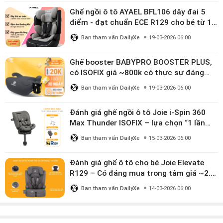
Ghế ngồi ô tô AYAEL BFL106 dây đai 5
điểm - đạt chuẩn ECE R129 cho bé từ 1–
10 tuổi
Ban tham vấn DailyXe
19-03-2026 06:00
Ghế booster BABYPRO BOOSTER PLUS,
có ISOFIX giá ~800k có thực sự đáng
mua?
Ban tham vấn DailyXe
19-03-2026 06:00
Đánh giá ghế ngồi ô tô Joie i-Spin 360
Max Thunder ISOFIX – lựa chọn “1 lần
dùng đến 12 năm” có đáng giá gần 9
Ban tham vấn DailyXe
15-03-2026 06:00
triệu?
Đánh giá ghế ô tô cho bé Joie Elevate
R129 – Có đáng mua trong tầm giá ~2.8
triệu?
Ban tham vấn DailyXe
14-03-2026 06:00