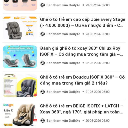
Ban tham vấn DailyXe
23-03-2026 07:00
Ghế ô tô trẻ em cao cấp Joie Every Stage
(> 4.000.000đ) – Ưu và nhược điểm - Có
đáng đầu tư cho bé từ 0–12 tuổi?
Ban tham vấn DailyXe
23-03-2026 06:00
Đánh giá ghế ô tô xoay 360° Chilux Roy
ISOFIX – Có đáng mua trong tầm giá ~3
triệu
Ban tham vấn DailyXe
22-03-2026 06:00
Ghế ô tô trẻ em Doudou ISOFIX 360° – Có
đáng mua trong tầm giá 2 triệu?
Ban tham vấn DailyXe
21-03-2026 06:00
Ghế ô tô trẻ em BEIGE ISOFIX + LATCH –
Xoay 360°, ngả 170°, giải pháp an toàn
linh hoạt cho bé 0–10 tuổi
Ban tham vấn DailyXe
20-03-2026 06:00