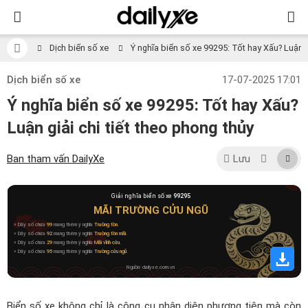
Dịch biển số xe
Ý nghĩa biển số xe 99295: Tốt hay Xấu? Luận gi
Dịch biển số xe
17-07-2025 17:01
Ý nghĩa biển số xe 99295: Tốt hay Xấu?
Luận giải chi tiết theo phong thủy
Ban tham vấn DailyXe
Lưu
Giải nghĩa biển số xe
99295
MÃI TRƯỜNG CỬU NGŨ
» Dãy số chứa
99
mang thêm ý nghĩa
Trường tồn
.
» Dãy số chứa
92
mang thêm ý nghĩa
Trường tồn mãi
.
» Dãy số chứa
29
mang thêm ý nghĩa
Mãi vĩnh cửu
.
» Dãy số chứa
95
mang thêm ý nghĩa
Trường cửu ngũ
.
Nguồn: dailyxe.com.vn
Biển số xe không chỉ là công cụ nhận diện phương tiện mà còn