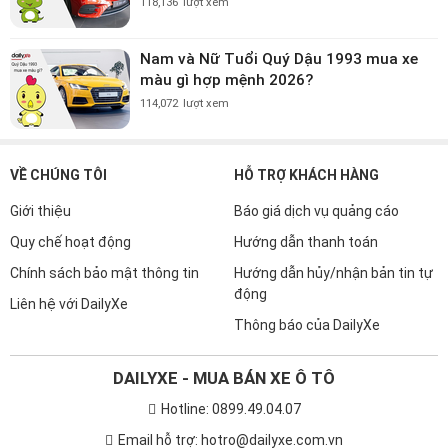
118,136
lượt xem
Nam và Nữ Tuổi Quý Dậu 1993 mua xe
màu gì hợp mệnh 2026?
114,072
lượt xem
VỀ CHÚNG TÔI
HỖ TRỢ KHÁCH HÀNG
Giới thiệu
Báo giá dịch vụ quảng cáo
Quy chế hoạt động
Hướng dẫn thanh toán
Chính sách bảo mật thông tin
Hướng dẫn hủy/nhận bản tin tự
động
Liên hệ với DailyXe
Thông báo của DailyXe
DAILYXE - MUA BÁN XE Ô TÔ
Hotline: 0899.49.04.07
Email hỗ trợ: hotro@dailyxe.com.vn