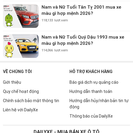
Nam và Nữ Tuổi Tân Tỵ 2001 mua xe
màu gì hợp mệnh 2026?
118,133
lượt xem
Nam và Nữ Tuổi Quý Dậu 1993 mua xe
màu gì hợp mệnh 2026?
114,066
lượt xem
VỀ CHÚNG TÔI
HỖ TRỢ KHÁCH HÀNG
Giới thiệu
Báo giá dịch vụ quảng cáo
Quy chế hoạt động
Hướng dẫn thanh toán
Chính sách bảo mật thông tin
Hướng dẫn hủy/nhận bản tin tự
động
Liên hệ với DailyXe
Thông báo của DailyXe
DAILYXE - MUA BÁN XE Ô TÔ