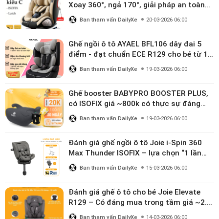
Xoay 360°, ngả 170°, giải pháp an toàn
linh hoạt cho bé 0–10 tuổi
Ban tham vấn DailyXe
20-03-2026 06:00
Ghế ngồi ô tô AYAEL BFL106 dây đai 5
điểm - đạt chuẩn ECE R129 cho bé từ 1–
10 tuổi
Ban tham vấn DailyXe
19-03-2026 06:00
Ghế booster BABYPRO BOOSTER PLUS,
có ISOFIX giá ~800k có thực sự đáng
mua?
Ban tham vấn DailyXe
19-03-2026 06:00
Đánh giá ghế ngồi ô tô Joie i-Spin 360
Max Thunder ISOFIX – lựa chọn “1 lần
dùng đến 12 năm” có đáng giá gần 9
Ban tham vấn DailyXe
15-03-2026 06:00
triệu?
Đánh giá ghế ô tô cho bé Joie Elevate
R129 – Có đáng mua trong tầm giá ~2.8
triệu?
Ban tham vấn DailyXe
14-03-2026 06:00