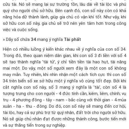
cửu tài. Nó sẽ mang lại sự trường tồn, lâu dài về tài lộc và phú
quý cho người chủ sở hữu. Bên cạnh đó, con số này còn có khả
năng hóa dữ thành lành, giúp gia chủ có vận khí tốt. Như vậy, khi
sở hữu con số này, gia chủ sẽ trở nên yên tâm hơn trong công
việc và cuộc sống.
» Dãy số chứa
34
mang ý nghĩa
Tài phất
Hiện có nhiều luồng ý kiến khác nhau về ý nghĩa của con số 34.
Trong đó, theo quan niệm dân gian, khi con số 3 đi liền với số 4
sẽ tạo thành nghĩa 'tài tử', ý chỉ tiền tiền tài hao hụt, tài năng
mai một. Do vậy, một số người xem đây là một con số không
may mắn. Tuy nhiên, khi nhìn nhận một cách tích cực thì con số
34 trên biển số xe sở hữu một ý nghĩa vô cùng tốt đẹp. Bởi khi
cắt nghĩa con số này, số 3 mang ý nghĩa là 'tài', còn số 4 là
tượng trưng cho con người - 4 đức tính cần, kiêm, liêm, chính; vụ
trụ - 4 phương đông - tây - nam - bắc cùng với thời gian - 4 mùa
xuân - hạ - thu - đông. Do đó, con số này sẽ mang đến cơ hội,
tài lộc, hay cả sự phù trợ từ quý nhân, đất trời cho người sở hữu.
Nó sẽ giúp chủ nhân đạt được những thành công, bước tiến mới
và sự thăng tiến trong sự nghiệp.