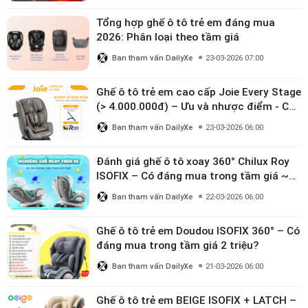
Tổng hợp ghế ô tô trẻ em đáng mua
2026: Phân loại theo tầm giá
Ban tham vấn DailyXe
23-03-2026 07:00
Ghế ô tô trẻ em cao cấp Joie Every Stage
(> 4.000.000đ) – Ưu và nhược điểm - Có
đáng đầu tư cho bé từ 0–12 tuổi?
Ban tham vấn DailyXe
23-03-2026 06:00
Đánh giá ghế ô tô xoay 360° Chilux Roy
ISOFIX – Có đáng mua trong tầm giá ~3
triệu
Ban tham vấn DailyXe
22-03-2026 06:00
Ghế ô tô trẻ em Doudou ISOFIX 360° – Có
đáng mua trong tầm giá 2 triệu?
Ban tham vấn DailyXe
21-03-2026 06:00
Ghế ô tô trẻ em BEIGE ISOFIX + LATCH –