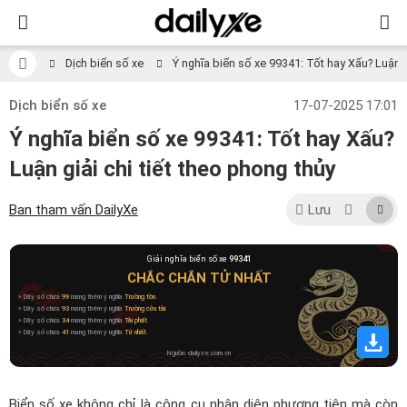
Dịch biển số xe
Ý nghĩa biển số xe 99341: Tốt hay Xấu? Luận gi
Dịch biển số xe
17-07-2025 17:01
Ý nghĩa biển số xe 99341: Tốt hay Xấu?
Luận giải chi tiết theo phong thủy
Ban tham vấn DailyXe
Lưu
Giải nghĩa biển số xe
99341
CHẮC CHẮN TỬ NHẤT
» Dãy số chứa
99
mang thêm ý nghĩa
Trường tồn
.
» Dãy số chứa
93
mang thêm ý nghĩa
Trường cửu tài
.
» Dãy số chứa
34
mang thêm ý nghĩa
Tài phất
.
» Dãy số chứa
41
mang thêm ý nghĩa
Tử nhất
.
Nguồn: dailyxe.com.vn
Biển số xe không chỉ là công cụ nhận diện phương tiện mà còn