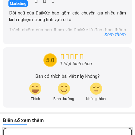
Marketing
Đội ngũ của DailyXe bao gồm các chuyên gia nhiều năm
kinh nghiệm trong lĩnh vực ô tô.
Trách nhiệm của ban tham vấn DailyXe là đảm bảo thông
Xem thêm
tin chính xác được đăng tải trên dailyxe.com.vn, thường
xuyên cập nhật thông tin mới về xe ô tô, thông tin khuyến
mãi của các hãng xe để người đọc có thể tiếp cận thông
tin nhanh chóng và dễ dàng hơn.
5.0
1 lượt bình chọn
Bạn có thích bài viết này không?
Thích
Bình thường
Không thích
Biển số xem thêm