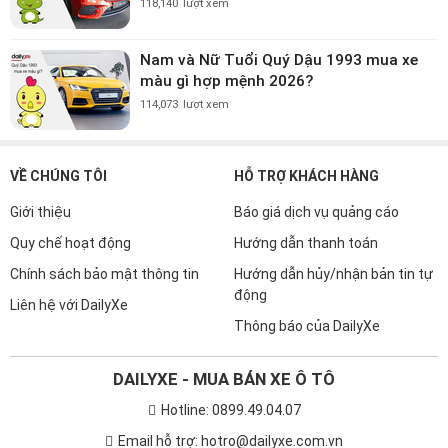
118,140
lượt xem
Nam và Nữ Tuổi Quý Dậu 1993 mua xe
màu gì hợp mệnh 2026?
114,073
lượt xem
VỀ CHÚNG TÔI
HỖ TRỢ KHÁCH HÀNG
Giới thiệu
Báo giá dịch vụ quảng cáo
Quy chế hoạt động
Hướng dẫn thanh toán
Chính sách bảo mật thông tin
Hướng dẫn hủy/nhận bản tin tự
động
Liên hệ với DailyXe
Thông báo của DailyXe
DAILYXE - MUA BÁN XE Ô TÔ
Hotline: 0899.49.04.07
Email hỗ trợ: hotro@dailyxe.com.vn