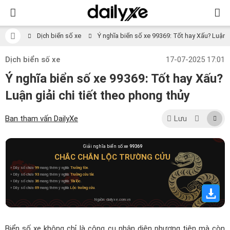
Dịch biển số xe
Ý nghĩa biển số xe 99369: Tốt hay Xấu? Luận gi
Dịch biển số xe
17-07-2025 17:01
Ý nghĩa biển số xe 99369: Tốt hay Xấu?
Luận giải chi tiết theo phong thủy
Ban tham vấn DailyXe
Lưu
Giải nghĩa biển số xe
99369
CHẮC CHẮN LỘC TRƯỜNG CỬU
» Dãy số chứa
99
mang thêm ý nghĩa
Trường tồn
.
» Dãy số chứa
93
mang thêm ý nghĩa
Trường cửu tài
.
» Dãy số chứa
36
mang thêm ý nghĩa
Tài lộc
.
» Dãy số chứa
69
mang thêm ý nghĩa
Lộc trường cửu
.
Nguồn: dailyxe.com.vn
Biển số xe không chỉ là công cụ nhận diện phương tiện mà còn