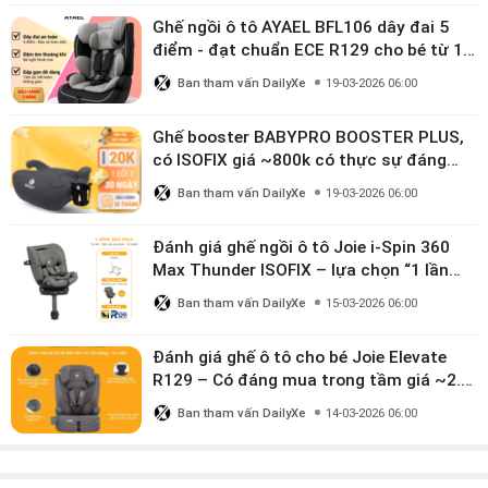
Ghế ngồi ô tô AYAEL BFL106 dây đai 5
điểm - đạt chuẩn ECE R129 cho bé từ 1–
10 tuổi
Ban tham vấn DailyXe
19-03-2026 06:00
Ghế booster BABYPRO BOOSTER PLUS,
có ISOFIX giá ~800k có thực sự đáng
mua?
Ban tham vấn DailyXe
19-03-2026 06:00
Đánh giá ghế ngồi ô tô Joie i-Spin 360
Max Thunder ISOFIX – lựa chọn “1 lần
dùng đến 12 năm” có đáng giá gần 9
Ban tham vấn DailyXe
15-03-2026 06:00
triệu?
Đánh giá ghế ô tô cho bé Joie Elevate
R129 – Có đáng mua trong tầm giá ~2.8
triệu?
Ban tham vấn DailyXe
14-03-2026 06:00