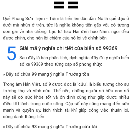
Quẻ Phong Sơn Tiệm - Tiệm là tiến lên dần dần. Nó là quẻ đậu ở
dưới mà nhún ở trên, tức là nghĩa không tiến gấp vội, có tượng
con gái về nhà chồng. Lại, từ hào Hai đến hào Năm, ngôi đều
được chính, cho nên lời chiêm của nó lợi về chính bền.
5
Giải mã ý nghĩa chi tiết của biển số 99369
Sau đây là bản phân tích, dịch nghĩa đầy đủ ý nghĩa biển
số xe 99369 theo từng cặp số phong thủy:
» Dãy số chứa
99
mang ý nghĩa
Trường tồn
Trong âm Hán Việt, số 9 được đọc là 'cửu', là biểu tượng cho sự
trường thọ và vĩnh cửu. Thế nên, những người sở hữu con số
này sẽ có sức khỏe tốt và ổn định cũng như gặp được nhiều
điều tốt lành trong cuộc sống. Cặp số này cũng mang đến sức
mạnh và quyền uy, kích thích tài khí giúp công việc thuận lợi,
công danh thăng tiến.
» Dãy số chứa
93
mang ý nghĩa
Trường cửu tài