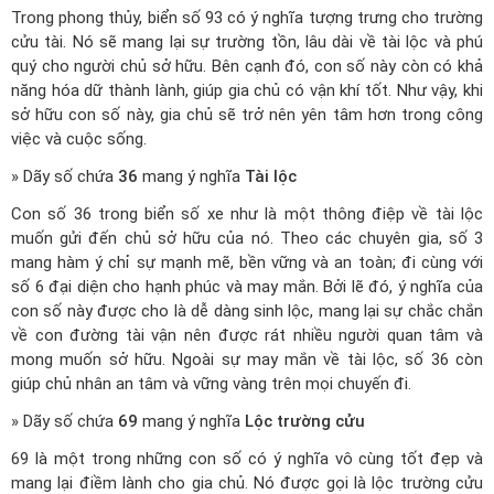
Trong phong thủy, biển số 93 có ý nghĩa tượng trưng cho trường
cửu tài. Nó sẽ mang lại sự trường tồn, lâu dài về tài lộc và phú
quý cho người chủ sở hữu. Bên cạnh đó, con số này còn có khả
năng hóa dữ thành lành, giúp gia chủ có vận khí tốt. Như vậy, khi
sở hữu con số này, gia chủ sẽ trở nên yên tâm hơn trong công
việc và cuộc sống.
» Dãy số chứa
36
mang ý nghĩa
Tài lộc
Con số 36 trong biển số xe như là một thông điệp về tài lộc
muốn gửi đến chủ sở hữu của nó. Theo các chuyên gia, số 3
mang hàm ý chỉ sự mạnh mẽ, bền vững và an toàn; đi cùng với
số 6 đại diện cho hạnh phúc và may mắn. Bởi lẽ đó, ý nghĩa của
con số này được cho là dễ dàng sinh lộc, mang lại sự chắc chắn
về con đường tài vận nên được rát nhiều người quan tâm và
mong muốn sở hữu. Ngoài sự may mắn về tài lộc, số 36 còn
giúp chủ nhân an tâm và vững vàng trên mọi chuyến đi.
» Dãy số chứa
69
mang ý nghĩa
Lộc trường cửu
69 là một trong những con số có ý nghĩa vô cùng tốt đẹp và
mang lại điềm lành cho gia chủ. Nó được gọi là lộc trường cửu