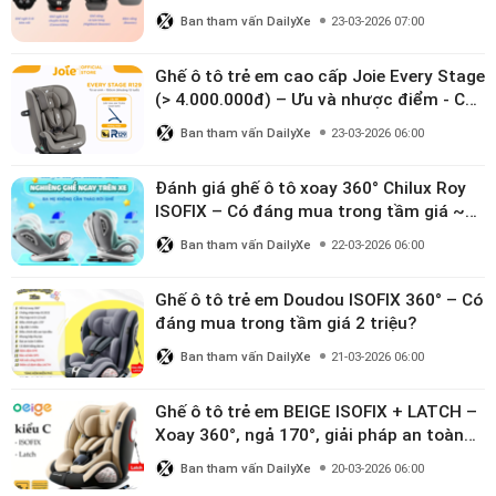
Ban tham vấn DailyXe
23-03-2026 07:00
Ghế ô tô trẻ em cao cấp Joie Every Stage
(> 4.000.000đ) – Ưu và nhược điểm - Có
đáng đầu tư cho bé từ 0–12 tuổi?
Ban tham vấn DailyXe
23-03-2026 06:00
Đánh giá ghế ô tô xoay 360° Chilux Roy
ISOFIX – Có đáng mua trong tầm giá ~3
triệu
Ban tham vấn DailyXe
22-03-2026 06:00
Ghế ô tô trẻ em Doudou ISOFIX 360° – Có
đáng mua trong tầm giá 2 triệu?
Ban tham vấn DailyXe
21-03-2026 06:00
Ghế ô tô trẻ em BEIGE ISOFIX + LATCH –
Xoay 360°, ngả 170°, giải pháp an toàn
linh hoạt cho bé 0–10 tuổi
Ban tham vấn DailyXe
20-03-2026 06:00