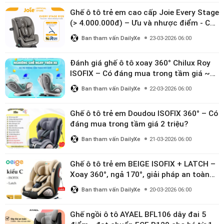
Ghế ô tô trẻ em cao cấp Joie Every Stage
(> 4.000.000đ) – Ưu và nhược điểm - Có
đáng đầu tư cho bé từ 0–12 tuổi?
Ban tham vấn DailyXe
23-03-2026 06:00
Đánh giá ghế ô tô xoay 360° Chilux Roy
ISOFIX – Có đáng mua trong tầm giá ~3
triệu
Ban tham vấn DailyXe
22-03-2026 06:00
Ghế ô tô trẻ em Doudou ISOFIX 360° – Có
đáng mua trong tầm giá 2 triệu?
Ban tham vấn DailyXe
21-03-2026 06:00
Ghế ô tô trẻ em BEIGE ISOFIX + LATCH –
Xoay 360°, ngả 170°, giải pháp an toàn
linh hoạt cho bé 0–10 tuổi
Ban tham vấn DailyXe
20-03-2026 06:00
Ghế ngồi ô tô AYAEL BFL106 dây đai 5