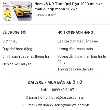
Nam và Nữ Tuổi Quý Dậu 1993 mua xe
màu gì hợp mệnh 2026?
114,075
lượt xem
VỀ CHÚNG TÔI
HỖ TRỢ KHÁCH HÀNG
Giới thiệu
Báo giá dịch vụ quảng cáo
Quy chế hoạt động
Hướng dẫn thanh toán
Chính sách bảo mật thông tin
Hướng dẫn hủy/nhận bản tin tự
động
Liên hệ với DailyXe
Thông báo của DailyXe
DAILYXE - MUA BÁN XE Ô TÔ
Hotline: 0899.49.04.07
Email hỗ trợ: hotro@dailyxe.com.vn
Email kinh doanh: sales@dailyxe.com.vn