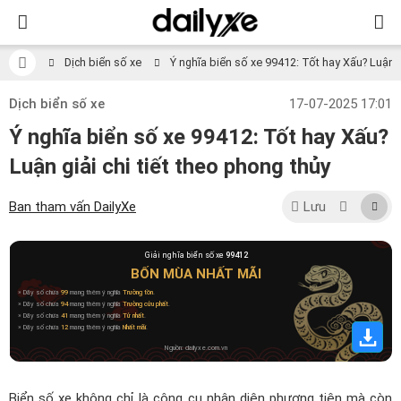
Dịch biển số xe
Ý nghĩa biển số xe 99412: Tốt hay Xấu? Luận gi
Dịch biển số xe
17-07-2025 17:01
Ý nghĩa biển số xe 99412: Tốt hay Xấu?
Luận giải chi tiết theo phong thủy
Ban tham vấn DailyXe
Lưu
Giải nghĩa biển số xe
99412
BỐN MÙA NHẤT MÃI
» Dãy số chứa
99
mang thêm ý nghĩa
Trường tồn
.
» Dãy số chứa
94
mang thêm ý nghĩa
Trường cửu phất
.
» Dãy số chứa
41
mang thêm ý nghĩa
Tử nhất
.
» Dãy số chứa
12
mang thêm ý nghĩa
Nhất mãi
.
Nguồn: dailyxe.com.vn
Biển số xe không chỉ là công cụ nhận diện phương tiện mà còn