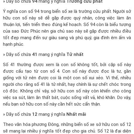
» Dãy số chứa
94
mang ý nghĩa
Trường cửu phất
Ý nghĩa con số 94 trong biển số xe là trường cửu phất. Người sở
hữu con số này sẽ dễ gặp được quý nhân, công việc làm ăn
thuận lợi, tiến triển theo đúng kế hoạch. Số 94 còn là biểu tượng
của sao Đức Phúc nên gia chủ sao này sẽ gặp được nhiều điều
tốt đẹp mang đến sự giàu sang và phú quý; gia đình êm ấm và
hạnh phúc.
» Dãy số chứa
41
mang ý nghĩa
Tử nhất
Số 41 thường được xem là con số không tốt, bởi cặp số này
được cấu tạo từ con số 4. Con số này được đọc là tư, gần
giống với tử nên được coi là một con số xui xẻo. Vì thế, nhiều
người cho rằng số 41 là tử nhất, hay chính là sự chết chóc trong
cô độc. Không chỉ vậy, sở hữu con số này còn khiến cho công
việc sa sút, làm ăn thất bát, cuộc sống vất vả, khó khăn. Do vậy,
nếu bạn sở hữu con số này cần hết sức cẩn thận.
» Dãy số chứa
12
mang ý nghĩa
Nhất mãi
Theo văn hóa phương Đông, những biển số xe sở hữu con số 12
sẽ mang lại nhiều ý nghĩa tốt đẹp cho gia chủ. Số 12 là đại diện