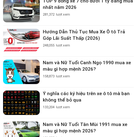
TOP 9 dòng xe 7 chỗ dưới 1 tỷ đáng mua
nhất năm 2026
281,372
lượt xem
Hướng Dẫn Thủ Tục Mua Xe Ô tô Trả
Góp Lãi Suất Thấp (2026)
248,055
lượt xem
Nam và Nữ Tuổi Canh Ngọ 1990 mua xe
màu gì hợp mệnh 2026?
158,873
lượt xem
Ý nghĩa các ký hiệu trên xe ô tô mà bạn
không thể bỏ qua
133,204
lượt xem
Nam và Nữ Tuổi Tân Mùi 1991 mua xe
màu gì hợp mệnh 2026?