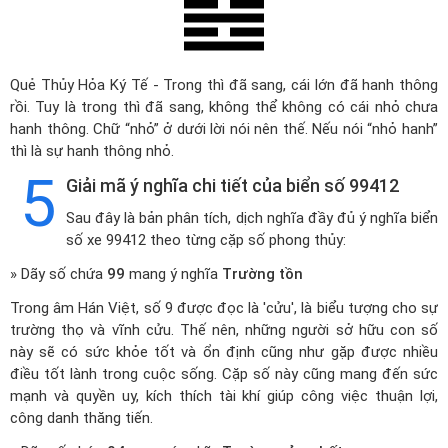
Quẻ Thủy Hỏa Ký Tế - Trong thì đã sang, cái lớn đã hanh thông
rồi. Tuy là trong thì đã sang, không thể không có cái nhỏ chưa
hanh thông. Chữ “nhỏ” ở dưới lời nói nên thế. Nếu nói “nhỏ hanh”
thì là sự hanh thông nhỏ.
5
Giải mã ý nghĩa chi tiết của biển số 99412
Sau đây là bản phân tích, dịch nghĩa đầy đủ ý nghĩa biển
số xe 99412 theo từng cặp số phong thủy:
» Dãy số chứa
99
mang ý nghĩa
Trường tồn
Trong âm Hán Việt, số 9 được đọc là 'cửu', là biểu tượng cho sự
trường thọ và vĩnh cửu. Thế nên, những người sở hữu con số
này sẽ có sức khỏe tốt và ổn định cũng như gặp được nhiều
điều tốt lành trong cuộc sống. Cặp số này cũng mang đến sức
mạnh và quyền uy, kích thích tài khí giúp công việc thuận lợi,
công danh thăng tiến.