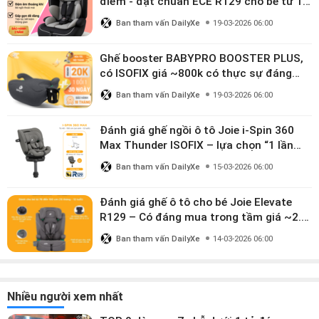
điểm - đạt chuẩn ECE R129 cho bé từ 1–
10 tuổi
Ban tham vấn DailyXe
19-03-2026 06:00
Ghế booster BABYPRO BOOSTER PLUS,
có ISOFIX giá ~800k có thực sự đáng
mua?
Ban tham vấn DailyXe
19-03-2026 06:00
Đánh giá ghế ngồi ô tô Joie i-Spin 360
Max Thunder ISOFIX – lựa chọn “1 lần
dùng đến 12 năm” có đáng giá gần 9
Ban tham vấn DailyXe
15-03-2026 06:00
triệu?
Đánh giá ghế ô tô cho bé Joie Elevate
R129 – Có đáng mua trong tầm giá ~2.8
triệu?
Ban tham vấn DailyXe
14-03-2026 06:00
Nhiều người xem nhất