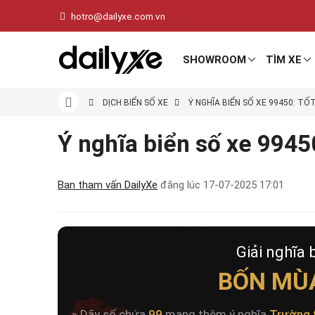
hotro@dailyxe.com.vn
SHOWROOM
TÌM XE
DỊCH BIỂN SỐ XE
Ý NGHĨA BIỂN SỐ XE 99450: TỐ
Ý nghĩa biển số xe 99450
Ban tham vấn DailyXe
đăng lúc
17-07-2025 17:01
Giải nghĩa 
BỐN MÙ
» Dãy số chứa
99
mang thêm ý nghĩa
Trường 