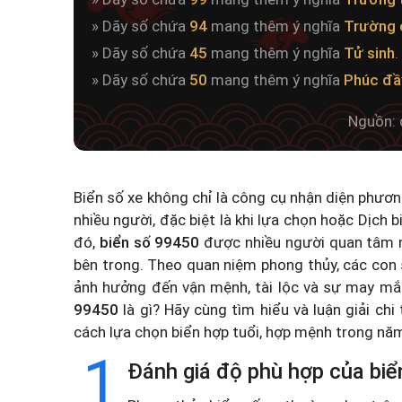
» Dãy số chứa
94
mang thêm ý nghĩa
Trường 
» Dãy số chứa
45
mang thêm ý nghĩa
Tử sinh
.
» Dãy số chứa
50
mang thêm ý nghĩa
Phúc đầ
Nguồn: 
Biển số xe không chỉ là công cụ nhận diện phươ
nhiều người, đặc biệt là khi lựa chọn hoặc
Dịch b
đó,
biển số 99450
được nhiều người quan tâm n
bên trong. Theo quan niệm phong thủy, các con 
ảnh hưởng đến vận mệnh, tài lộc và sự may mắ
99450
là gì? Hãy cùng tìm hiểu và luận giải chi
cách lựa chọn biển hợp tuổi, hợp mệnh trong n
1
Đánh giá độ phù hợp của biể