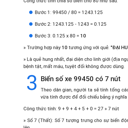
Công thức tính chia số biển cho 80 như sau:
Bước 1: 99450 / 80 = 1243.125
Bước 2: 1243.125 - 1243 = 0.125
Bước 3: 0.125 x 80 =
10
» Trường hợp này
10
tương ứng với quẻ:
"ĐẠI HU
» Là quẻ hung nhất, đại diện cho linh giới (địa 
bệnh tật, mất máu, tuyệt đối không được dùng.
3
Biển số xe 99450 có 7 nút
Theo dân gian, người ta sẽ tính tổng cá
vừa tính được để đối chiếu bảng ý nghĩa
Công thức tính: 9 + 9 + 4 + 5 + 0 = 27 » 7 nút
» Số 7 (Thất): Số 7 tượng trưng cho sự biến độn
lên.