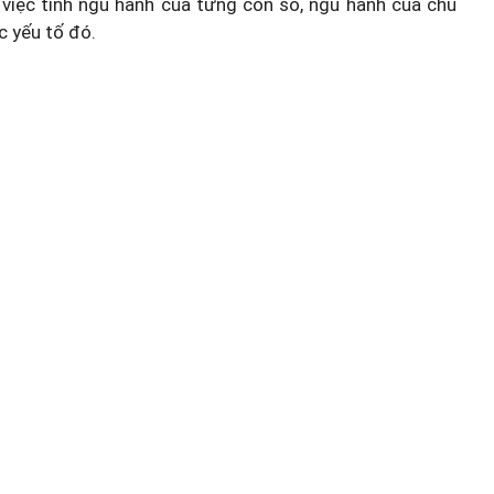
việc tính ngũ hành của từng con số, ngũ hành của chủ
c yếu tố đó.