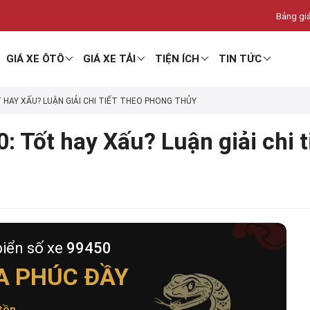
Bảng giá
GIÁ XE ÔTÔ
GIÁ XE TẢI
TIỆN ÍCH
TIN TỨC
T HAY XẤU? LUẬN GIẢI CHI TIẾT THEO PHONG THỦY
: Tốt hay Xấu? Luận giải chi 
biển số xe
99450
A PHÚC ĐẦY
tồn
.