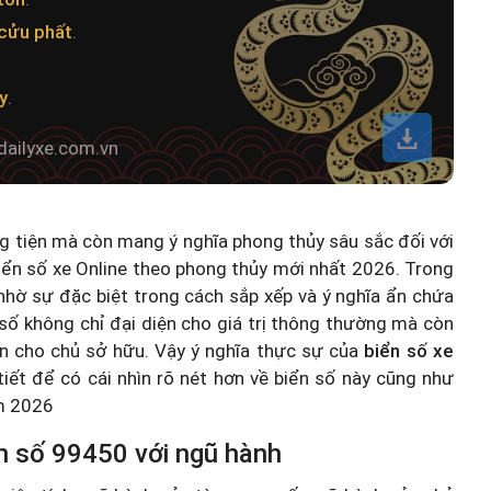
cửu phất
.
y
.
dailyxe.com.vn
ng tiện mà còn mang ý nghĩa phong thủy sâu sắc đối với
iển số xe Online theo phong thủy mới nhất 2026
. Trong
hờ sự đặc biệt trong cách sắp xếp và ý nghĩa ẩn chứa
số không chỉ đại diện cho giá trị thông thường mà còn
n cho chủ sở hữu. Vậy ý nghĩa thực sự của
biển số xe
 tiết để có cái nhìn rõ nét hơn về biển số này cũng như
ăm 2026
n số 99450 với ngũ hành