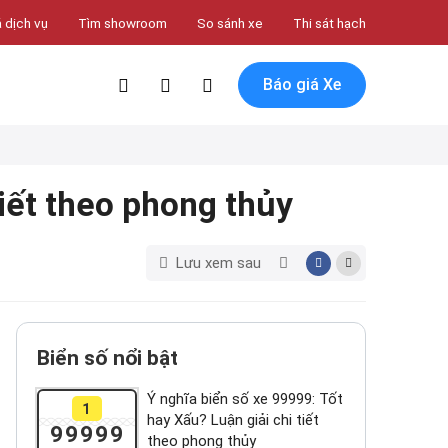
 dịch vụ
Tìm showroom
So sánh xe
Thi sát hạch
Báo giá Xe
tiết theo phong thủy
Lưu xem sau
Biển số nổi bật
Ý nghĩa biển số xe 99999: Tốt
1
hay Xấu? Luận giải chi tiết
99999
theo phong thủy