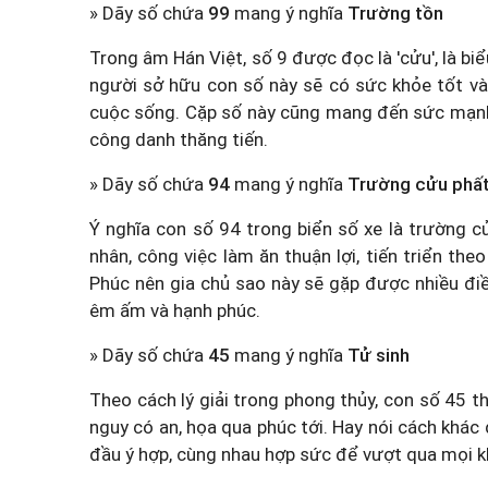
» Dãy số chứa
99
mang ý nghĩa
Trường tồn
Trong âm Hán Việt, số 9 được đọc là 'cửu', là b
người sở hữu con số này sẽ có sức khỏe tốt và
cuộc sống. Cặp số này cũng mang đến sức mạnh và
công danh thăng tiến.
» Dãy số chứa
94
mang ý nghĩa
Trường cửu phấ
Ý nghĩa con số 94 trong biển số xe là trường 
nhân, công việc làm ăn thuận lợi, tiến triển t
Phúc nên gia chủ sao này sẽ gặp được nhiều đi
êm ấm và hạnh phúc.
» Dãy số chứa
45
mang ý nghĩa
Tử sinh
Theo cách lý giải trong phong thủy, con số 45 th
nguy có an, họa qua phúc tới. Hay nói cách khác
đầu ý hợp, cùng nhau hợp sức để vượt qua mọi k