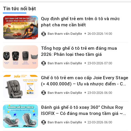
Tin tức nổi bật
Quy định ghế trẻ em trên ô tô và mức
phạt cha mẹ cần biết
Ban tham vấn DailyXe
26-03-2026 14:00
Tổng hợp ghế ô tô trẻ em đáng mua
2026: Phân loại theo tầm giá
Ban tham vấn DailyXe
23-03-2026 07:00
Ghế ô tô trẻ em cao cấp Joie Every Stage
(> 4.000.000đ) – Ưu và nhược điểm - Có
đáng đầu tư cho bé từ 0–12 tuổi?
Ban tham vấn DailyXe
23-03-2026 06:00
Đánh giá ghế ô tô xoay 360° Chilux Roy
ISOFIX – Có đáng mua trong tầm giá ~3
triệu
Ban tham vấn DailyXe
22-03-2026 06:00