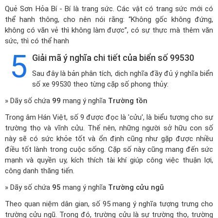
Quẻ Sơn Hỏa Bí - Bí là trang sức. Các vật có trang sức mới có
thể hanh thông, cho nên nói rằng: “Không gốc không đứng,
không có văn vẻ thì không làm được”, có sự thực mà thêm văn
sức, thì có thể hanh
5
Giải mã ý nghĩa chi tiết của biển số 99530
Sau đây là bản phân tích, dịch nghĩa đầy đủ ý nghĩa biển
số xe 99530 theo từng cặp số phong thủy:
» Dãy số chứa
99
mang ý nghĩa
Trường tồn
Trong âm Hán Việt, số 9 được đọc là 'cửu', là biểu tượng cho sự
trường thọ và vĩnh cửu. Thế nên, những người sở hữu con số
này sẽ có sức khỏe tốt và ổn định cũng như gặp được nhiều
điều tốt lành trong cuộc sống. Cặp số này cũng mang đến sức
mạnh và quyền uy, kích thích tài khí giúp công việc thuận lợi,
công danh thăng tiến.
» Dãy số chứa
95
mang ý nghĩa
Trường cửu ngũ
Theo quan niệm dân gian, số 95 mang ý nghĩa tượng trưng cho
trường cửu ngũ. Trong đó, trường cửu là sự trường thọ, trường