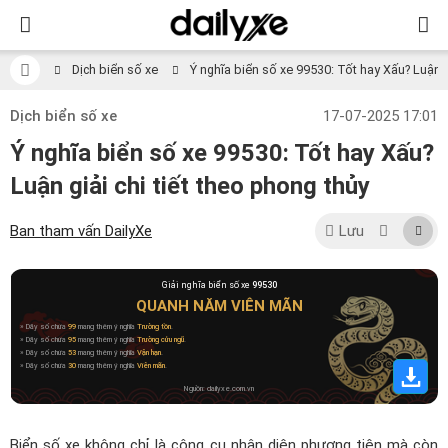
Dịch biển số xe
Ý nghĩa biển số xe 99530: Tốt hay Xấu? Luận gi
Dịch biển số xe
17-07-2025 17:01
Ý nghĩa biển số xe 99530: Tốt hay Xấu?
Luận giải chi tiết theo phong thủy
Ban tham vấn DailyXe
Lưu
Giải nghĩa biển số xe
99530
QUANH NĂM VIÊN MÃN
» Dãy số chứa
99
mang thêm ý nghĩa
Trường tồn
.
» Dãy số chứa
95
mang thêm ý nghĩa
Trường cửu ngũ
.
» Dãy số chứa
53
mang thêm ý nghĩa
Vận hạn
.
» Dãy số chứa
30
mang thêm ý nghĩa
Viên mãn
.
Nguồn: dailyxe.com.vn
Biển số xe không chỉ là công cụ nhận diện phương tiện mà còn