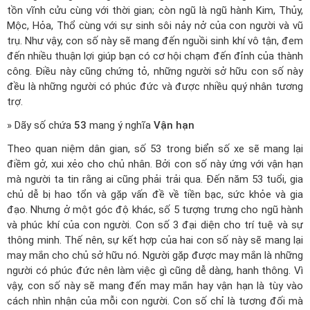
tồn vĩnh cửu cùng với thời gian; còn ngũ là ngũ hành Kim, Thủy,
Mộc, Hỏa, Thổ cùng với sự sinh sôi nảy nở của con người và vũ
trụ. Như vậy, con số này sẽ mang đến nguồi sinh khí vô tận, đem
đến nhiều thuận lợi giúp bạn có cơ hội chạm đến đỉnh của thành
công. Điều này cũng chứng tỏ, những người sở hữu con số này
đều là những người có phúc đức và được nhiều quý nhân tương
trợ.
» Dãy số chứa
53
mang ý nghĩa
Vận hạn
Theo quan niệm dân gian, số 53 trong biển số xe sẽ mang lại
điềm gở, xui xẻo cho chủ nhân. Bởi con số này ứng với vận hạn
mà người ta tin rằng ai cũng phải trải qua. Đến năm 53 tuổi, gia
chủ dễ bị hao tổn và gặp vấn đề về tiền bạc, sức khỏe và gia
đạo. Nhưng ở một góc độ khác, số 5 tượng trưng cho ngũ hành
và phúc khí của con người. Con số 3 đại diện cho trí tuệ và sự
thông minh. Thế nên, sự kết hợp của hai con số này sẽ mang lại
may mắn cho chủ sở hữu nó. Người gặp được may mắn là những
người có phúc đức nên làm việc gì cũng dễ dàng, hanh thông. Vì
vậy, con số này sẽ mang đến may mắn hay vận hạn là tùy vào
cách nhìn nhận của mỗi con người. Con số chỉ là tương đối mà