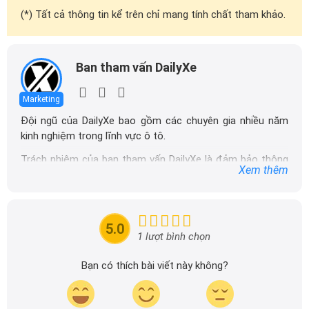
(*) Tất cả thông tin kể trên chỉ mang tính chất tham khảo.
Ban tham vấn DailyXe
Marketing
Đội ngũ của DailyXe bao gồm các chuyên gia nhiều năm
kinh nghiệm trong lĩnh vực ô tô.
Trách nhiệm của ban tham vấn DailyXe là đảm bảo thông
Xem thêm
tin chính xác được đăng tải trên dailyxe.com.vn, thường
xuyên cập nhật thông tin mới về xe ô tô, thông tin khuyến
mãi của các hãng xe để người đọc có thể tiếp cận thông
tin nhanh chóng và dễ dàng hơn.
5.0
1 lượt bình chọn
Bạn có thích bài viết này không?