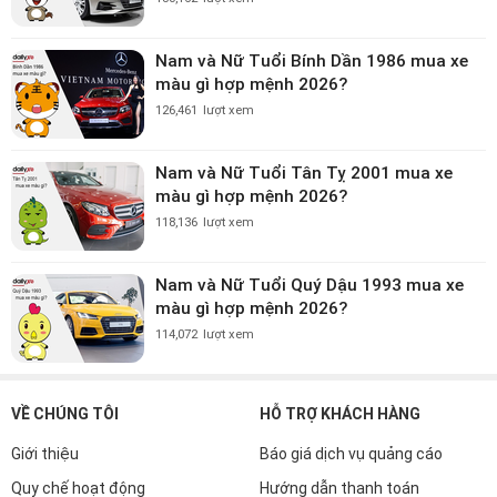
Nam và Nữ Tuổi Bính Dần 1986 mua xe
màu gì hợp mệnh 2026?
126,461
lượt xem
Nam và Nữ Tuổi Tân Tỵ 2001 mua xe
màu gì hợp mệnh 2026?
118,136
lượt xem
Nam và Nữ Tuổi Quý Dậu 1993 mua xe
màu gì hợp mệnh 2026?
114,072
lượt xem
VỀ CHÚNG TÔI
HỖ TRỢ KHÁCH HÀNG
Giới thiệu
Báo giá dịch vụ quảng cáo
Quy chế hoạt động
Hướng dẫn thanh toán