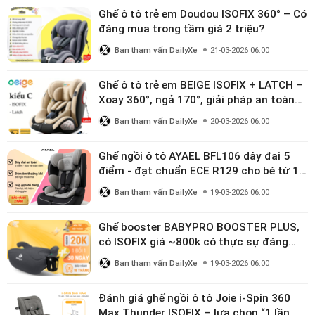
Ghế ô tô trẻ em Doudou ISOFIX 360° – Có
đáng mua trong tầm giá 2 triệu?
Ban tham vấn DailyXe
21-03-2026 06:00
Ghế ô tô trẻ em BEIGE ISOFIX + LATCH –
Xoay 360°, ngả 170°, giải pháp an toàn
linh hoạt cho bé 0–10 tuổi
Ban tham vấn DailyXe
20-03-2026 06:00
Ghế ngồi ô tô AYAEL BFL106 dây đai 5
điểm - đạt chuẩn ECE R129 cho bé từ 1–
10 tuổi
Ban tham vấn DailyXe
19-03-2026 06:00
Ghế booster BABYPRO BOOSTER PLUS,
có ISOFIX giá ~800k có thực sự đáng
mua?
Ban tham vấn DailyXe
19-03-2026 06:00
Đánh giá ghế ngồi ô tô Joie i-Spin 360
Max Thunder ISOFIX – lựa chọn “1 lần