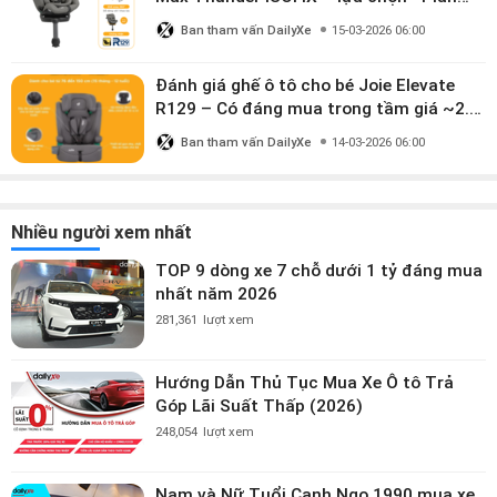
dùng đến 12 năm” có đáng giá gần 9
Ban tham vấn DailyXe
15-03-2026 06:00
triệu?
Đánh giá ghế ô tô cho bé Joie Elevate
R129 – Có đáng mua trong tầm giá ~2.8
triệu?
Ban tham vấn DailyXe
14-03-2026 06:00
Nhiều người xem nhất
TOP 9 dòng xe 7 chỗ dưới 1 tỷ đáng mua
nhất năm 2026
281,361
lượt xem
Hướng Dẫn Thủ Tục Mua Xe Ô tô Trả
Góp Lãi Suất Thấp (2026)
248,054
lượt xem
Nam và Nữ Tuổi Canh Ngọ 1990 mua xe