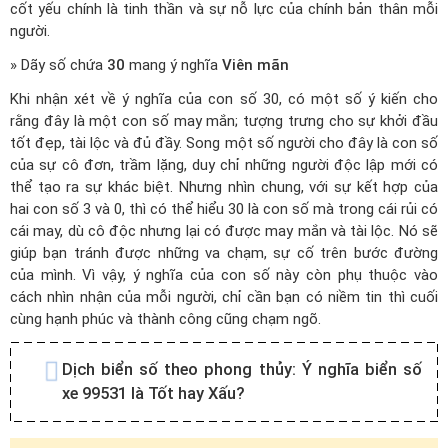
cốt yếu chính là tinh thần và sự nỗ lực của chính bản thân mỗi
người.
» Dãy số chứa
30
mang ý nghĩa
Viên mãn
Khi nhận xét về ý nghĩa của con số 30, có một số ý kiến cho
rằng đây là một con số may mắn; tượng trưng cho sự khởi đầu
tốt đẹp, tài lộc và đủ đầy. Song một số người cho đây là con số
của sự cô đơn, trầm lặng, duy chỉ những người độc lập mới có
thể tạo ra sự khác biệt. Nhưng nhìn chung, với sự kết hợp của
hai con số 3 và 0, thì có thể hiểu 30 là con số mà trong cái rủi có
cái may, dù cô độc nhưng lại có được may mắn và tài lộc. Nó sẽ
giúp bạn tránh được những va chạm, sự cố trên bước đường
của mình. Vì vậy, ý nghĩa của con số này còn phụ thuộc vào
cách nhìn nhận của mỗi người, chỉ cần bạn có niềm tin thì cuối
cùng hạnh phúc và thành công cũng chạm ngõ.
Dịch biển số theo phong thủy:
Ý nghĩa biển số
xe 99531 là Tốt hay Xấu?