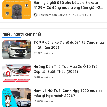
Đánh giá ghế ô tô cho bé Joie Elevate
R129 – Có đáng mua trong tầm giá ~2.8
triệu?
Ban tham vấn DailyXe
14-03-2026 06:00
Nhiều người xem nhất
TOP 9 dòng xe 7 chỗ dưới 1 tỷ đáng mua
nhất năm 2026
281,361
lượt xem
Hướng Dẫn Thủ Tục Mua Xe Ô tô Trả
Góp Lãi Suất Thấp (2026)
248,054
lượt xem
Nam và Nữ Tuổi Canh Ngọ 1990 mua xe
màu gì hợp mệnh 2026?
158,868
lượt xem