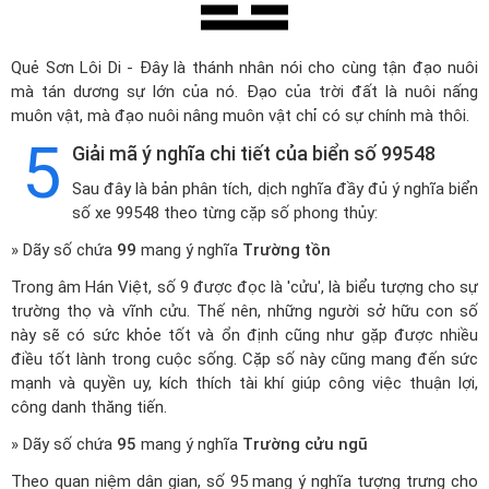
Quẻ Sơn Lôi Di - Đây là thánh nhân nói cho cùng tận đạo nuôi
mà tán dương sự lớn của nó. Đạo của trời đất là nuôi nấng
muôn vật, mà đạo nuôi nâng muôn vật chỉ có sự chính mà thôi.
5
Giải mã ý nghĩa chi tiết của biển số 99548
Sau đây là bản phân tích, dịch nghĩa đầy đủ ý nghĩa biển
số xe 99548 theo từng cặp số phong thủy:
» Dãy số chứa
99
mang ý nghĩa
Trường tồn
Trong âm Hán Việt, số 9 được đọc là 'cửu', là biểu tượng cho sự
trường thọ và vĩnh cửu. Thế nên, những người sở hữu con số
này sẽ có sức khỏe tốt và ổn định cũng như gặp được nhiều
điều tốt lành trong cuộc sống. Cặp số này cũng mang đến sức
mạnh và quyền uy, kích thích tài khí giúp công việc thuận lợi,
công danh thăng tiến.
» Dãy số chứa
95
mang ý nghĩa
Trường cửu ngũ
Theo quan niệm dân gian, số 95 mang ý nghĩa tượng trưng cho