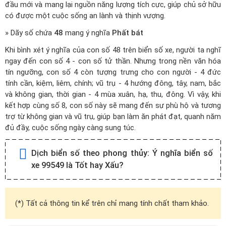
đầu mới và mang lại nguồn năng lượng tích cực, giúp chủ sở hữu
có được một cuộc sống an lành và thịnh vượng.
» Dãy số chứa
48
mang ý nghĩa
Phất bát
Khi bình xét ý nghĩa của con số 48 trên biển số xe, người ta nghĩ
ngay đến con số 4 - con số tử thần. Nhưng trong nền văn hóa
tín ngưỡng, con số 4 còn tượng trưng cho con người - 4 đức
tính cần, kiệm, liêm, chính; vũ trụ - 4 hướng đông, tây, nam, bắc
và không gian, thời gian - 4 mùa xuân, hạ, thu, đông. Vì vậy, khi
kết hợp cùng số 8, con số này sẽ mang đến sự phù hộ và tương
trợ từ không gian và vũ trụ, giúp bạn làm ăn phát đạt, quanh năm
đủ đầy, cuộc sống ngày càng sung túc.
Dịch biển số theo phong thủy:
Ý nghĩa biển số
xe 99549 là Tốt hay Xấu?
(*) Tất cả thông tin kể trên chỉ mang tính chất tham khảo.