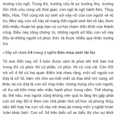
trường cửu ngũ. Trong đó, trường cửu là sự trường thọ, trường
tồn vĩnh cửu cùng với thời gian; còn ngũ là ngũ hành Kim, Thủy,
Mộc, Hỏa, Thổ cùng với sự sinh sôi nảy nở của con người và vũ
trụ. Như vậy, con số này sẽ mang đến nguồi sinh khí vô tận, đem
đến nhiều thuận lợi giúp bạn có cơ hội chạm đến đỉnh của thành
công. Điều này cũng chứng tỏ, những người sở hữu con số này
đều là những người có phúc đức và được nhiều quý nhân tương
trợ.
» Dãy số chứa
54
mang ý nghĩa
Bốn mùa sinh tài lộc
Từ xưa đến nay, số 5 luôn được xem là phúc khí trời ban mà
trong đó có phúc thì có phần, có phúc thì có của cải. Còn đối
với số 4 thì có hai quan điểm trái nhau rằng, một số người coi
đây là số tử, hàm chỉ cho sự mất mất và đau khổ tột cùng, số
khác lại coi đây là con số may mắn, tương trưng cho con người,
vũ trụ với bốn mùa viên mãn, hạnh phúc trong năm. Thế nhưng,
dù thế nào, mọi người cũng không nên quá lo lắng khi gặp phải
con số này. Bở vì theo các nhà phân tích số học và phong thủy,
việc kết hợp hai con số này với nhau lại mang một ý nghãi hoàn
toàn khác biệt. Con số 54 trên biển số xe biểu thị cho sự khởi