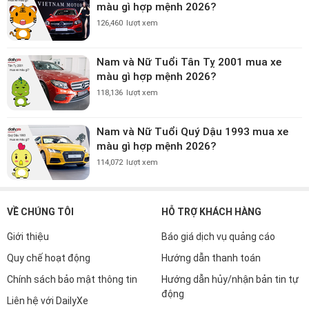
màu gì hợp mệnh 2026?
126,460
lượt xem
Nam và Nữ Tuổi Tân Tỵ 2001 mua xe
màu gì hợp mệnh 2026?
118,136
lượt xem
Nam và Nữ Tuổi Quý Dậu 1993 mua xe
màu gì hợp mệnh 2026?
114,072
lượt xem
VỀ CHÚNG TÔI
HỖ TRỢ KHÁCH HÀNG
Giới thiệu
Báo giá dịch vụ quảng cáo
Quy chế hoạt động
Hướng dẫn thanh toán
Chính sách bảo mật thông tin
Hướng dẫn hủy/nhận bản tin tự
động
Liên hệ với DailyXe