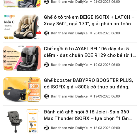
Ban tham vấn DailyXe
21-03-2026 06:00
Ghế ô tô trẻ em BEIGE ISOFIX + LATCH –
Xoay 360°, ngả 170°, giải pháp an toàn
linh hoạt cho bé 0–10 tuổi
Ban tham vấn DailyXe
20-03-2026 06:00
Ghế ngồi ô tô AYAEL BFL106 dây đai 5
điểm - đạt chuẩn ECE R129 cho bé từ 1–
10 tuổi
Ban tham vấn DailyXe
19-03-2026 06:00
Ghế booster BABYPRO BOOSTER PLUS,
có ISOFIX giá ~800k có thực sự đáng
mua?
Ban tham vấn DailyXe
19-03-2026 06:00
Đánh giá ghế ngồi ô tô Joie i-Spin 360
Max Thunder ISOFIX – lựa chọn “1 lần
dùng đến 12 năm” có đáng giá gần 9
Ban tham vấn DailyXe
15-03-2026 06:00
triệu?