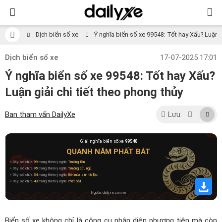
Dịch biển số xe
Ý nghĩa biển số xe 99548: Tốt hay Xấu? Luận gi
Dịch biển số xe
17-07-2025 17:01
Ý nghĩa biển số xe 99548: Tốt hay Xấu?
Luận giải chi tiết theo phong thủy
Ban tham vấn DailyXe
Lưu
Giải nghĩa biển số xe
99548
QUANH NĂM PHẤT BÁT
» Dãy số chứa
99
mang thêm ý nghĩa
Trường tồn
.
» Dãy số chứa
95
mang thêm ý nghĩa
Trường cửu ngũ
.
» Dãy số chứa
54
mang thêm ý nghĩa
Bốn mùa sinh tài lộc
.
» Dãy số chứa
48
mang thêm ý nghĩa
Phất bát
.
Nguồn: dailyxe.com.vn
Biển số xe không chỉ là công cụ nhận diện phương tiện mà còn