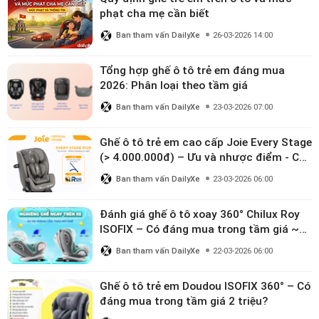
phạt cha mẹ cần biết
Ban tham vấn DailyXe
26-03-2026 14:00
Tổng hợp ghế ô tô trẻ em đáng mua
2026: Phân loại theo tầm giá
Ban tham vấn DailyXe
23-03-2026 07:00
Ghế ô tô trẻ em cao cấp Joie Every Stage
(> 4.000.000đ) – Ưu và nhược điểm - Có
đáng đầu tư cho bé từ 0–12 tuổi?
Ban tham vấn DailyXe
23-03-2026 06:00
Đánh giá ghế ô tô xoay 360° Chilux Roy
ISOFIX – Có đáng mua trong tầm giá ~3
triệu
Ban tham vấn DailyXe
22-03-2026 06:00
Ghế ô tô trẻ em Doudou ISOFIX 360° – Có
đáng mua trong tầm giá 2 triệu?