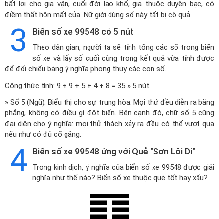
bất lợi cho gia vận, cuối đời lao khổ, gia thuộc duyên bạc, có
điềm thất hôn mất của. Nữ giới dùng số này tất bị cô quả.
3
Biển số xe 99548 có 5 nút
Theo dân gian, người ta sẽ tính tổng các số trong biển
số xe và lấy số cuối cùng trong kết quả vừa tính được
để đối chiếu bảng ý nghĩa phong thủy các con số.
Công thức tính: 9 + 9 + 5 + 4 + 8 = 35 » 5 nút
» Số 5 (Ngũ): Biểu thị cho sự trung hòa. Mọi thứ đều diễn ra bằng
phẳng, không có điều gì đột biến. Bên cạnh đó, chữ số 5 cũng
đại diện cho ý nghĩa: mọi thử thách xảy ra đều có thể vượt qua
nếu như có đủ cố gắng.
4
Biển số xe 99548 ứng với Quẻ "Sơn Lôi Di"
Trong kinh dịch, ý nghĩa của biển số xe 99548 được giải
nghĩa như thế nào? Biển số xe thuộc quẻ tốt hay xấu?