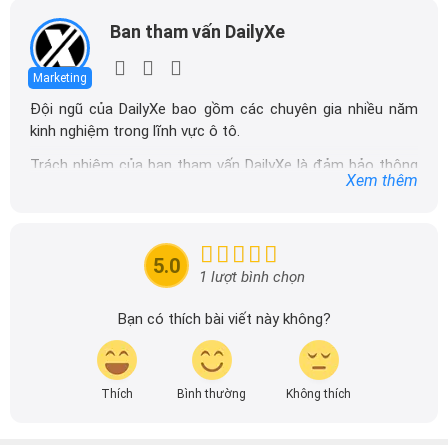
Ban tham vấn DailyXe
Marketing
Đội ngũ của DailyXe bao gồm các chuyên gia nhiều năm
kinh nghiệm trong lĩnh vực ô tô.
Trách nhiệm của ban tham vấn DailyXe là đảm bảo thông
Xem thêm
tin chính xác được đăng tải trên dailyxe.com.vn, thường
xuyên cập nhật thông tin mới về xe ô tô, thông tin khuyến
mãi của các hãng xe để người đọc có thể tiếp cận thông
tin nhanh chóng và dễ dàng hơn.
5.0
1 lượt bình chọn
Bạn có thích bài viết này không?
Thích
Bình thường
Không thích