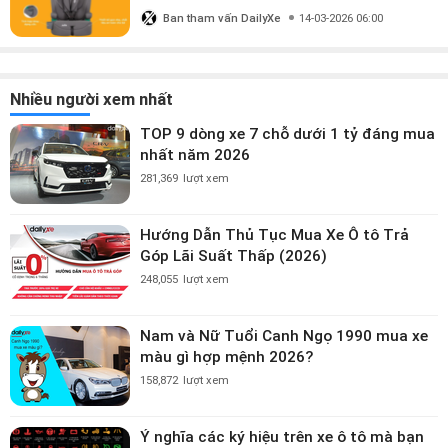
triệu?
Ban tham vấn DailyXe
14-03-2026 06:00
Nhiều người xem nhất
TOP 9 dòng xe 7 chỗ dưới 1 tỷ đáng mua
nhất năm 2026
281,369
lượt xem
Hướng Dẫn Thủ Tục Mua Xe Ô tô Trả
Góp Lãi Suất Thấp (2026)
248,055
lượt xem
Nam và Nữ Tuổi Canh Ngọ 1990 mua xe
màu gì hợp mệnh 2026?
158,872
lượt xem
Ý nghĩa các ký hiệu trên xe ô tô mà bạn