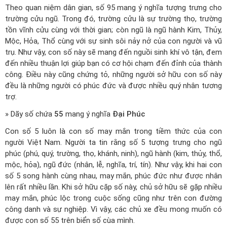
Theo quan niệm dân gian, số 95 mang ý nghĩa tượng trưng cho
trường cửu ngũ. Trong đó, trường cửu là sự trường thọ, trường
tồn vĩnh cửu cùng với thời gian; còn ngũ là ngũ hành Kim, Thủy,
Mộc, Hỏa, Thổ cùng với sự sinh sôi nảy nở của con người và vũ
trụ. Như vậy, con số này sẽ mang đến nguồi sinh khí vô tận, đem
đến nhiều thuận lợi giúp bạn có cơ hội chạm đến đỉnh của thành
công. Điều này cũng chứng tỏ, những người sở hữu con số này
đều là những người có phúc đức và được nhiều quý nhân tương
trợ.
» Dãy số chứa
55
mang ý nghĩa
Đại Phúc
Con số 5 luôn là con số may mắn trong tiềm thức của con
người Việt Nam. Người ta tin rằng số 5 tượng trưng cho ngũ
phúc (phú, quý, trường, thọ, khánh, ninh), ngũ hành (kim, thủy, thổ,
mộc, hỏa), ngũ đức (nhân, lễ, nghĩa, trí, tín). Như vậy, khi hai con
số 5 song hành cùng nhau, may mắn, phúc đức như được nhân
lên rất nhiều lần. Khi sở hữu cặp số này, chủ sở hữu sẽ gặp nhiều
may mắn, phúc lộc trong cuộc sống cũng như trên con đường
công danh và sự nghiệp. Vì vậy, các chủ xe đều mong muốn có
được con số 55 trên biển số cùa mình.