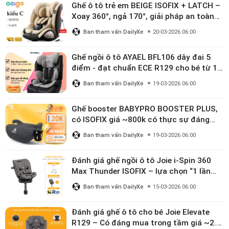
Ghế ô tô trẻ em BEIGE ISOFIX + LATCH –
Xoay 360°, ngả 170°, giải pháp an toàn
linh hoạt cho bé 0–10 tuổi
Ban tham vấn DailyXe
20-03-2026 06:00
Ghế ngồi ô tô AYAEL BFL106 dây đai 5
điểm - đạt chuẩn ECE R129 cho bé từ 1–
10 tuổi
Ban tham vấn DailyXe
19-03-2026 06:00
Ghế booster BABYPRO BOOSTER PLUS,
có ISOFIX giá ~800k có thực sự đáng
mua?
Ban tham vấn DailyXe
19-03-2026 06:00
Đánh giá ghế ngồi ô tô Joie i-Spin 360
Max Thunder ISOFIX – lựa chọn “1 lần
dùng đến 12 năm” có đáng giá gần 9
Ban tham vấn DailyXe
15-03-2026 06:00
triệu?
Đánh giá ghế ô tô cho bé Joie Elevate
R129 – Có đáng mua trong tầm giá ~2.8