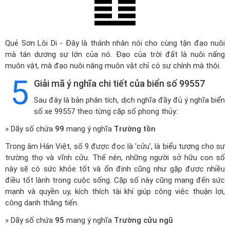
Quẻ Sơn Lôi Di - Đây là thánh nhân nói cho cùng tận đạo nuôi
mà tán dương sự lớn của nó. Đạo của trời đất là nuôi nấng
muôn vật, mà đạo nuôi nâng muôn vật chỉ có sự chính mà thôi.
5
Giải mã ý nghĩa chi tiết của biển số 99557
Sau đây là bản phân tích, dịch nghĩa đầy đủ ý nghĩa biển
số xe 99557 theo từng cặp số phong thủy:
» Dãy số chứa
99
mang ý nghĩa
Trường tồn
Trong âm Hán Việt, số 9 được đọc là 'cửu', là biểu tượng cho sự
trường thọ và vĩnh cửu. Thế nên, những người sở hữu con số
này sẽ có sức khỏe tốt và ổn định cũng như gặp được nhiều
điều tốt lành trong cuộc sống. Cặp số này cũng mang đến sức
mạnh và quyền uy, kích thích tài khí giúp công việc thuận lợi,
công danh thăng tiến.
» Dãy số chứa
95
mang ý nghĩa
Trường cửu ngũ