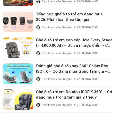
Ban tham vấn DailyXe
26-03-2026 14:00
Tổng hợp ghế ô tô trẻ em đáng mua
2026: Phân loại theo tầm giá
Ban tham vấn DailyXe
23-03-2026 07:00
Ghế ô tô trẻ em cao cấp Joie Every Stage
(> 4.000.000đ) – Ưu và nhược điểm - Có
đáng đầu tư cho bé từ 0–12 tuổi?
Ban tham vấn DailyXe
23-03-2026 06:00
Đánh giá ghế ô tô xoay 360° Chilux Roy
ISOFIX – Có đáng mua trong tầm giá ~3
triệu
Ban tham vấn DailyXe
22-03-2026 06:00
Ghế ô tô trẻ em Doudou ISOFIX 360° – Có
đáng mua trong tầm giá 2 triệu?
Ban tham vấn DailyXe
21-03-2026 06:00