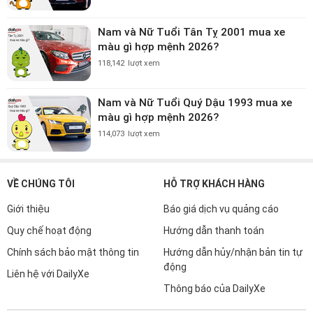
Nam và Nữ Tuổi Tân Tỵ 2001 mua xe
màu gì hợp mệnh 2026?
118,142
lượt xem
Nam và Nữ Tuổi Quý Dậu 1993 mua xe
màu gì hợp mệnh 2026?
114,073
lượt xem
VỀ CHÚNG TÔI
HỖ TRỢ KHÁCH HÀNG
Giới thiệu
Báo giá dịch vụ quảng cáo
Quy chế hoạt động
Hướng dẫn thanh toán
Chính sách bảo mật thông tin
Hướng dẫn hủy/nhận bản tin tự
động
Liên hệ với DailyXe
Thông báo của DailyXe