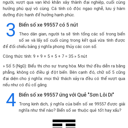
người, vượt qua vạn khó khăn xây thành đại nghiệp, cuối cùng
hưởng phú quý vô cùng. Cá tính cô độc ngạo nghễ, lưu ý hàm
dưỡng đức hạnh để hưởng hạnh phúc.
3
Biển số xe 99557 có 5 nút
Theo dân gian, người ta sẽ tính tổng các số trong biển
số xe và lấy số cuối cùng trong kết quả vừa tính được
để đối chiếu bảng ý nghĩa phong thủy các con số.
Công thức tính: 9 + 9 + 5 + 5 + 7 = 35 » 5 nút
» Số 5 (Ngũ): Biểu thị cho sự trung hòa. Mọi thứ đều diễn ra bằng
phẳng, không có điều gì đột biến. Bên cạnh đó, chữ số 5 cũng
đại diện cho ý nghĩa: mọi thử thách xảy ra đều có thể vượt qua
nếu như có đủ cố gắng.
4
Biển số xe 99557 ứng với Quẻ "Sơn Lôi Di"
Trong kinh dịch, ý nghĩa của biển số xe 99557 được giải
nghĩa như thế nào? Biển số xe thuộc quẻ tốt hay xấu?