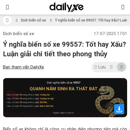
Dịch biển số xe
Ý nghĩa biển số xe 99557: Tốt hay Xấu? Luận gi
Dịch biển số xe
17-07-2025 17:01
Ý nghĩa biển số xe 99557: Tốt hay Xấu?
Luận giải chi tiết theo phong thủy
Ban tham vấn DailyXe
Lưu
Giải nghĩa biển số xe
99557
QUANH NĂM SINH RA THẤT BÁT
» Dãy số chứa
99
mang thêm ý nghĩa
Trường tồn
.
» Dãy số chứa
95
mang thêm ý nghĩa
Trường cửu ngũ
.
» Dãy số chứa
55
mang thêm ý nghĩa
Đại Phúc
.
» Dãy số chứa
57
mang thêm ý nghĩa
Sinh ra thất bát
.
Nguồn: dailyxe.com.vn
Biển số xe không chỉ là công cụ nhận diện phương tiện mà còn