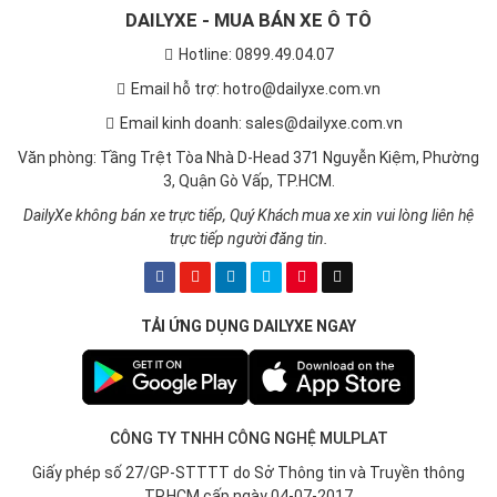
DAILYXE - MUA BÁN XE Ô TÔ
Hotline: 0899.49.04.07
Email hỗ trợ: hotro@dailyxe.com.vn
Email kinh doanh: sales@dailyxe.com.vn
Văn phòng: Tầng Trệt Tòa Nhà D-Head 371 Nguyễn Kiệm, Phường
3, Quận Gò Vấp, TP.HCM.
DailyXe không bán xe trực tiếp, Quý Khách mua xe xin vui lòng liên hệ
trực tiếp người đăng tin.
TẢI ỨNG DỤNG DAILYXE NGAY
CÔNG TY TNHH CÔNG NGHỆ MULPLAT
Giấy phép số 27/GP-STTTT do Sở Thông tin và Truyền thông
TP.HCM cấp ngày 04-07-2017