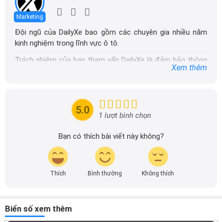
Marketing
Đội ngũ của DailyXe bao gồm các chuyên gia nhiều năm
kinh nghiệm trong lĩnh vực ô tô.
Trách nhiệm của ban tham vấn DailyXe là đảm bảo thông
Xem thêm
tin chính xác được đăng tải trên dailyxe.com.vn, thường
xuyên cập nhật thông tin mới về xe ô tô, thông tin khuyến
mãi của các hãng xe để người đọc có thể tiếp cận thông
tin nhanh chóng và dễ dàng hơn.
5.0
1 lượt bình chọn
Bạn có thích bài viết này không?
Thích
Bình thường
Không thích
Biển số xem thêm