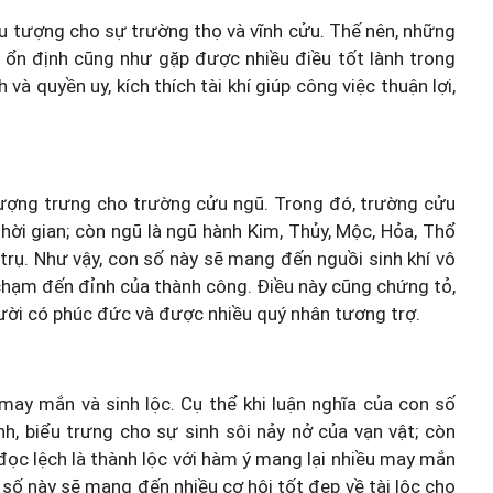
iểu tượng cho sự trường thọ và vĩnh cửu. Thế nên, những
 ổn định cũng như gặp được nhiều điều tốt lành trong
 quyền uy, kích thích tài khí giúp công việc thuận lợi,
ượng trưng cho trường cửu ngũ. Trong đó, trường cửu
thời gian; còn ngũ là ngũ hành Kim, Thủy, Mộc, Hỏa, Thổ
 trụ. Như vậy, con số này sẽ mang đến nguồi sinh khí vô
 chạm đến đỉnh của thành công. Điều này cũng chứng tỏ,
ười có phúc đức và được nhiều quý nhân tương trợ.
may mắn và sinh lộc. Cụ thể khi luận nghĩa của con số
nh, biểu trưng cho sự sinh sôi nảy nở của vạn vật; còn
 đọc lệch là thành lộc với hàm ý mang lại nhiều may mắn
 số này sẽ mang đến nhiều cơ hội tốt đẹp về tài lộc cho