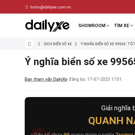
hotro@dailyxe.com.vn
SHOWROOM
TÌM XE
DỊCH BIỂN SỐ XE
Ý NGHĨA BIỂN SỐ XE 99565: TỐ
Ý nghĩa biển số xe 99565
Ban tham vấn DailyXe
đăng lúc
17-07-2025 17:01
Giải nghĩa 
QUANH N
» Dãy số chứa
99
mang thêm ý nghĩa
Trường 