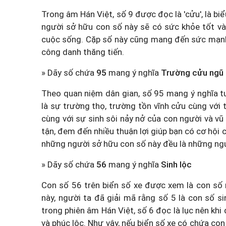
Trong âm Hán Việt, số 9 được đọc là 'cửu', là b
người sở hữu con số này sẽ có sức khỏe tốt và
cuộc sống. Cặp số này cũng mang đến sức mạnh và
công danh thăng tiến.
» Dãy số chứa
95
mang ý nghĩa
Trường cửu ngũ
Theo quan niệm dân gian, số 95 mang ý nghĩa t
là sự trường thọ, trường tồn vĩnh cửu cùng với 
cùng với sự sinh sôi nảy nở của con người và vũ
tận, đem đến nhiều thuận lợi giúp bạn có cơ hội
những người sở hữu con số này đều là những ng
» Dãy số chứa
56
mang ý nghĩa
Sinh lộc
Con số 56 trên biển số xe được xem là con số 
này, người ta đã giải mã rằng số 5 là con số si
trong phiên âm Hán Việt, số 6 đọc là lục nên khi
và phúc lộc. Như vậy, nếu biển số xe có chứa con