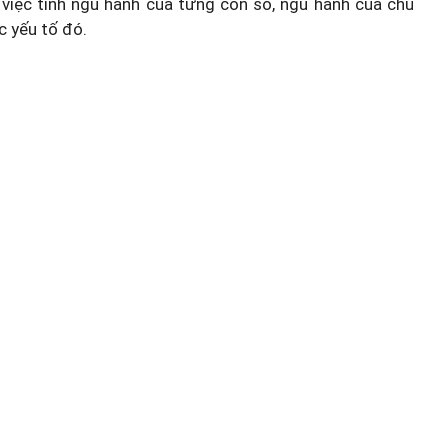
việc tính ngũ hành của từng con số, ngũ hành của chủ
c yếu tố đó.