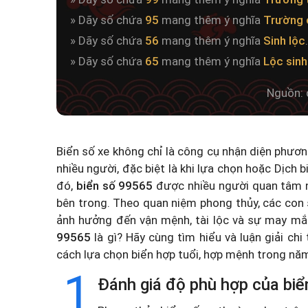
» Dãy số chứa
95
mang thêm ý nghĩa
Trường 
» Dãy số chứa
56
mang thêm ý nghĩa
Sinh lộc
.
» Dãy số chứa
65
mang thêm ý nghĩa
Lộc sinh
Nguồn: 
Biển số xe không chỉ là công cụ nhận diện phươ
nhiều người, đặc biệt là khi lựa chọn hoặc
Dịch b
đó,
biển số 99565
được nhiều người quan tâm n
bên trong. Theo quan niệm phong thủy, các con 
ảnh hưởng đến vận mệnh, tài lộc và sự may mắ
99565
là gì? Hãy cùng tìm hiểu và luận giải chi
cách lựa chọn biển hợp tuổi, hợp mệnh trong n
1
Đánh giá độ phù hợp của biể