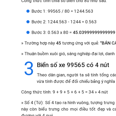
Công thức tính chia số biển cho 80 như sau:
Bước 1: 99565 / 80 = 1244.563
Bước 2: 1244.563 - 1244 = 0.563
Bước 3: 0.563 x 80 =
45.03999999999999
» Trường hợp này
45
tương ứng với quẻ:
"BÁN C
» Thuận buồm xuôi gió, sáng nghiệp đại lợi, danh
3
Biển số xe 99565 có 4 nút
Theo dân gian, người ta sẽ tính tổng cá
vừa tính được để đối chiếu bảng ý nghĩa
Công thức tính: 9 + 9 + 5 + 6 + 5 = 34 » 4 nút
» Số 4 (Tứ): Số 4 tạo ra hình vuông, tượng trưng
này còn biểu trưng cho mọi điều tốt đẹp và c
đương với 4 quý.