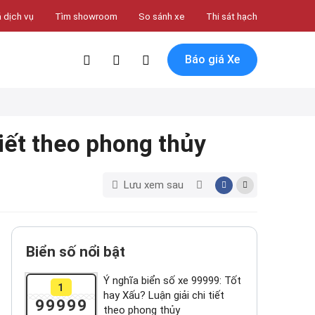
 dịch vụ
Tìm showroom
So sánh xe
Thi sát hạch
Báo giá Xe
tiết theo phong thủy
Lưu xem sau
Biển số nổi bật
Ý nghĩa biển số xe 99999: Tốt
1
hay Xấu? Luận giải chi tiết
99999
theo phong thủy