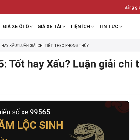
Bảng giá
GIÁ XE ÔTÔ
GIÁ XE TẢI
TIỆN ÍCH
TIN TỨC
T HAY XẤU? LUẬN GIẢI CHI TIẾT THEO PHONG THỦY
: Tốt hay Xấu? Luận giải chi 
biển số xe
99565
ĂM LỘC SINH
tồn
.