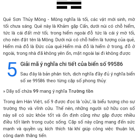
Quẻ Sơn Thủy Mông - Mông nghĩa là tối, các vật mới sinh, mờ
tối chưa sáng. Quẻ này là Khảm gặp Cấn, dưới núi có chỗ hiểm,
tức là cái đất mờ tối; trong hiểm ngoài đỗ tức là cái ý mờ tối,
cho nên đặt tên là Mông. Dưới núi có chỗ hiểm là tượng của quẻ,
Hiểm mà đỗ là Đức của quẻ.Hiểm mà đỗ là hiểm ở trong, đỗ ở
ngoài, trong nhà đã không yên ổn, mặt ngoài lại đi không được
5
Giải mã ý nghĩa chi tiết của biển số 99586
Sau đây là bản phân tích, dịch nghĩa đầy đủ ý nghĩa biển
số xe 99586 theo từng cặp số phong thủy:
» Dãy số chứa
99
mang ý nghĩa
Trường tồn
Trong âm Hán Việt, số 9 được đọc là 'cửu', là biểu tượng cho sự
trường thọ và vĩnh cửu. Thế nên, những người sở hữu con số
này sẽ có sức khỏe tốt và ổn định cũng như gặp được nhiều
điều tốt lành trong cuộc sống. Cặp số này cũng mang đến sức
mạnh và quyền uy, kích thích tài khí giúp công việc thuận lợi,
công danh thăng tiến.