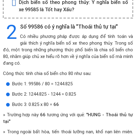
Dịch biển số theo phong thủy:
Ý nghĩa biển số
xe 99585 là Tốt hay Xấu?
2
Số 99586 có ý nghĩa là "Thoái thủ tự tại"
Có nhiều phương pháp được áp dụng để tính toán và
giải thích ý nghĩa biển số xe theo phong thủy. Trong số
đó, một trong những phương thức phổ biến là chia số biển cho
80, nhằm giúp chủ xe hiểu rõ hơn về ý nghĩa của biển số mà mình
đang có.
Công thức tính chia số biển cho 80 như sau:
Bước 1: 99586 / 80 = 1244.825
Bước 2: 1244.825 - 1244 = 0.825
Bước 3: 0.825 x 80 =
66
» Trường hợp này
66
tương ứng với quẻ:
"HUNG - Thoái thủ tự
tại"
» Trong ngoài bất hòa, tiến thoái lưỡng nan, khổ nạn liên miên.