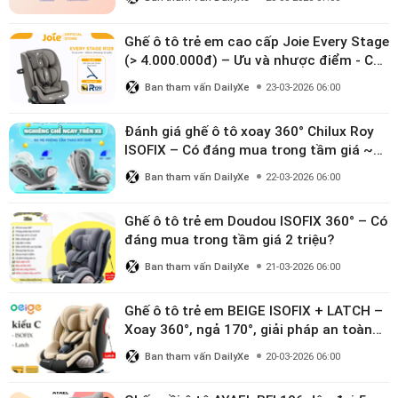
Ghế ô tô trẻ em cao cấp Joie Every Stage
(> 4.000.000đ) – Ưu và nhược điểm - Có
đáng đầu tư cho bé từ 0–12 tuổi?
Ban tham vấn DailyXe
23-03-2026 06:00
Đánh giá ghế ô tô xoay 360° Chilux Roy
ISOFIX – Có đáng mua trong tầm giá ~3
triệu
Ban tham vấn DailyXe
22-03-2026 06:00
Ghế ô tô trẻ em Doudou ISOFIX 360° – Có
đáng mua trong tầm giá 2 triệu?
Ban tham vấn DailyXe
21-03-2026 06:00
Ghế ô tô trẻ em BEIGE ISOFIX + LATCH –
Xoay 360°, ngả 170°, giải pháp an toàn
linh hoạt cho bé 0–10 tuổi
Ban tham vấn DailyXe
20-03-2026 06:00