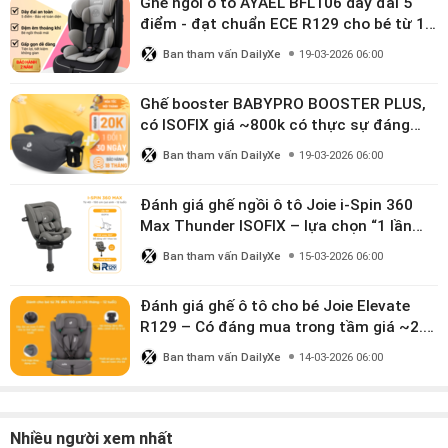
Ghế ngồi ô tô AYAEL BFL106 dây đai 5
điểm - đạt chuẩn ECE R129 cho bé từ 1–
10 tuổi
Ban tham vấn DailyXe
19-03-2026 06:00
Ghế booster BABYPRO BOOSTER PLUS,
có ISOFIX giá ~800k có thực sự đáng
mua?
Ban tham vấn DailyXe
19-03-2026 06:00
Đánh giá ghế ngồi ô tô Joie i-Spin 360
Max Thunder ISOFIX – lựa chọn “1 lần
dùng đến 12 năm” có đáng giá gần 9
Ban tham vấn DailyXe
15-03-2026 06:00
triệu?
Đánh giá ghế ô tô cho bé Joie Elevate
R129 – Có đáng mua trong tầm giá ~2.8
triệu?
Ban tham vấn DailyXe
14-03-2026 06:00
Nhiều người xem nhất