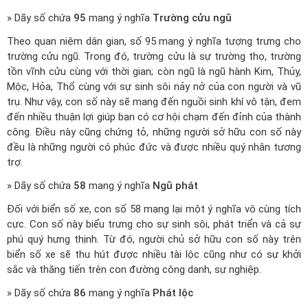
» Dãy số chứa
95
mang ý nghĩa
Trường cửu ngũ
Theo quan niệm dân gian, số 95 mang ý nghĩa tượng trưng cho
trường cửu ngũ. Trong đó, trường cửu là sự trường thọ, trường
tồn vĩnh cửu cùng với thời gian; còn ngũ là ngũ hành Kim, Thủy,
Mộc, Hỏa, Thổ cùng với sự sinh sôi nảy nở của con người và vũ
trụ. Như vậy, con số này sẽ mang đến nguồi sinh khí vô tận, đem
đến nhiều thuận lợi giúp bạn có cơ hội chạm đến đỉnh của thành
công. Điều này cũng chứng tỏ, những người sở hữu con số này
đều là những người có phúc đức và được nhiều quý nhân tương
trợ.
» Dãy số chứa
58
mang ý nghĩa
Ngũ phát
Đối với biển số xe, con số 58 mang lại một ý nghĩa vô cùng tích
cực. Con số này biểu trưng cho sự sinh sôi, phát triển và cả sự
phú quý hưng thịnh. Từ đó, người chủ sở hữu con số này trên
biển số xe sẽ thu hút được nhiều tài lộc cũng như có sự khởi
sắc và thăng tiến trên con đường công danh, sự nghiệp.
» Dãy số chứa
86
mang ý nghĩa
Phát lộc