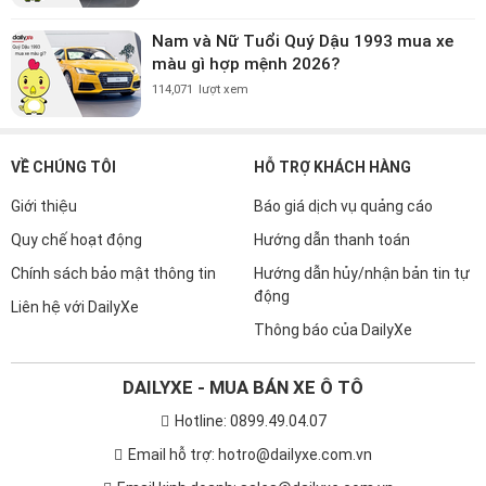
Nam và Nữ Tuổi Quý Dậu 1993 mua xe
màu gì hợp mệnh 2026?
114,071
lượt xem
VỀ CHÚNG TÔI
HỖ TRỢ KHÁCH HÀNG
Giới thiệu
Báo giá dịch vụ quảng cáo
Quy chế hoạt động
Hướng dẫn thanh toán
Chính sách bảo mật thông tin
Hướng dẫn hủy/nhận bản tin tự
động
Liên hệ với DailyXe
Thông báo của DailyXe
DAILYXE - MUA BÁN XE Ô TÔ
Hotline: 0899.49.04.07
Email hỗ trợ: hotro@dailyxe.com.vn