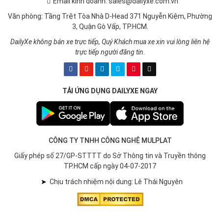
Email kinh doanh: sales@dailyxe.com.vn
Văn phòng: Tầng Trệt Tòa Nhà D-Head 371 Nguyễn Kiệm, Phường
3, Quận Gò Vấp, TP.HCM.
DailyXe không bán xe trực tiếp, Quý Khách mua xe xin vui lòng liên hệ
trực tiếp người đăng tin.
TẢI ỨNG DỤNG DAILYXE NGAY
CÔNG TY TNHH CÔNG NGHỆ MULPLAT
Giấy phép số 27/GP-STTTT do Sở Thông tin và Truyền thông
TP.HCM cấp ngày 04-07-2017
➤
Chịu trách nhiệm nội dung: Lê Thái Nguyên