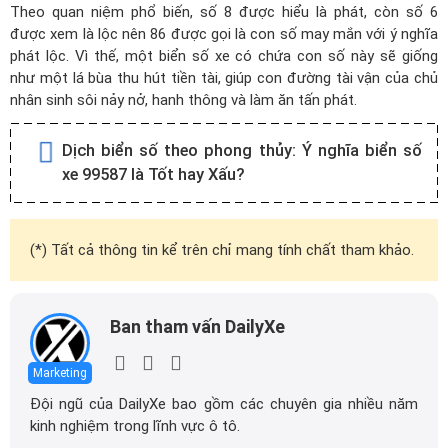
Theo quan niệm phổ biến, số 8 được hiểu là phát, còn số 6
được xem là lộc nên 86 được gọi là con số may mắn với ý nghĩa
phát lộc. Vì thế, một biển số xe có chứa con số này sẽ giống
như một lá bùa thu hút tiền tài, giúp con đường tài vận của chủ
nhân sinh sôi nảy nở, hanh thông và làm ăn tấn phát.
Dịch biển số theo phong thủy:
Ý nghĩa biển số
xe 99587 là Tốt hay Xấu?
(*) Tất cả thông tin kể trên chỉ mang tính chất tham khảo.
Ban tham vấn DailyXe
Marketing
Đội ngũ của DailyXe bao gồm các chuyên gia nhiều năm
kinh nghiệm trong lĩnh vực ô tô.