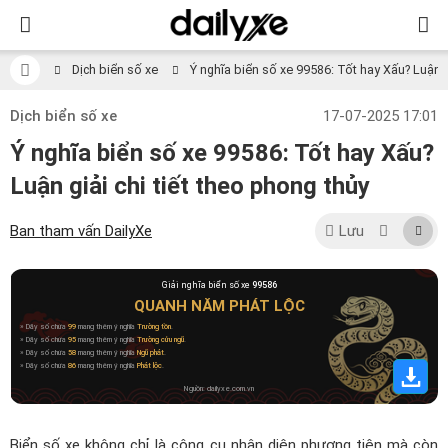
Dịch biển số xe
Ý nghĩa biển số xe 99586: Tốt hay Xấu? Luận gi
Dịch biển số xe
17-07-2025 17:01
Ý nghĩa biển số xe 99586: Tốt hay Xấu?
Luận giải chi tiết theo phong thủy
Ban tham vấn DailyXe
Lưu
Giải nghĩa biển số xe
99586
QUANH NĂM PHÁT LỘC
» Dãy số chứa
99
mang thêm ý nghĩa
Trường tồn
.
» Dãy số chứa
95
mang thêm ý nghĩa
Trường cửu ngũ
.
» Dãy số chứa
58
mang thêm ý nghĩa
Ngũ phát
.
» Dãy số chứa
86
mang thêm ý nghĩa
Phát lộc
.
Nguồn: dailyxe.com.vn
Biển số xe không chỉ là công cụ nhận diện phương tiện mà còn