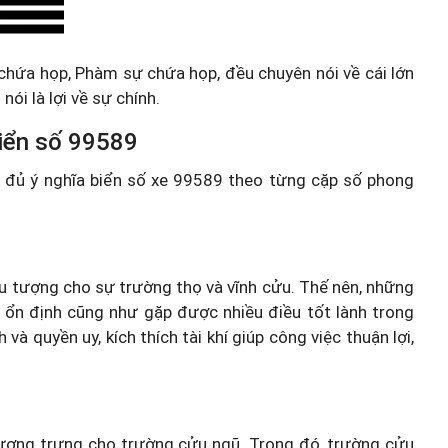
à chứa họp, Phàm sự chứa họp, đều chuyên nói về cái lớn
ói là lợi về sự chính.
 biển số 99589
ầy đủ ý nghĩa biển số xe 99589 theo từng cặp số phong
iểu tượng cho sự trường thọ và vĩnh cửu. Thế nên, những
 ổn định cũng như gặp được nhiều điều tốt lành trong
 quyền uy, kích thích tài khí giúp công việc thuận lợi,
ượng trưng cho trường cửu ngũ. Trong đó, trường cửu