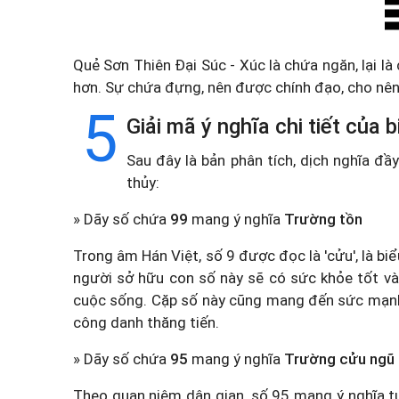
Quẻ Sơn Thiên Đại Súc - Xúc là chứa ngăn, lại l
hơn. Sự chứa đựng, nên được chính đạo, cho nên n
5
Giải mã ý nghĩa chi tiết của
Sau đây là bản phân tích, dịch nghĩa đ
thủy:
» Dãy số chứa
99
mang ý nghĩa
Trường tồn
Trong âm Hán Việt, số 9 được đọc là 'cửu', là b
người sở hữu con số này sẽ có sức khỏe tốt và
cuộc sống. Cặp số này cũng mang đến sức mạnh và
công danh thăng tiến.
» Dãy số chứa
95
mang ý nghĩa
Trường cửu ngũ
Theo quan niệm dân gian, số 95 mang ý nghĩa t