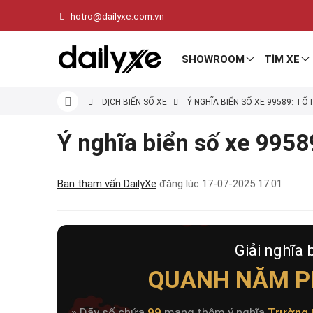
hotro@dailyxe.com.vn
SHOWROOM
TÌM XE
DỊCH BIỂN SỐ XE
Ý NGHĨA BIỂN SỐ XE 99589: TỐ
Ý nghĩa biển số xe 99589
Ban tham vấn DailyXe
đăng lúc
17-07-2025 17:01
Giải nghĩa 
QUANH NĂM P
» Dãy số chứa
99
mang thêm ý nghĩa
Trường 