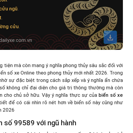
cửu ngũ
.
t
.
ường cửu
.
dailyxe.com.vn
ng tiện mà còn mang ý nghĩa phong thủy sâu sắc đối với
iển số xe Online theo phong thủy mới nhất 2026
. Trong
hờ sự đặc biệt trong cách sắp xếp và ý nghĩa ẩn chứa
số không chỉ đại diện cho giá trị thông thường mà còn
n cho chủ sở hữu. Vậy ý nghĩa thực sự của
biển số xe
 tiết để có cái nhìn rõ nét hơn về biển số này cũng như
ăm 2026
n số 99589 với ngũ hành