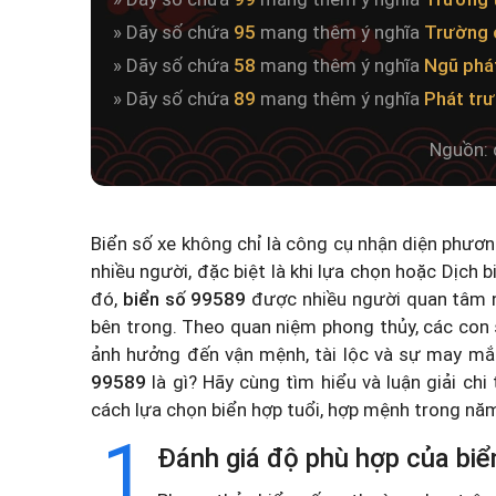
» Dãy số chứa
95
mang thêm ý nghĩa
Trường 
» Dãy số chứa
58
mang thêm ý nghĩa
Ngũ phá
» Dãy số chứa
89
mang thêm ý nghĩa
Phát tr
Nguồn: 
Biển số xe không chỉ là công cụ nhận diện phươ
nhiều người, đặc biệt là khi lựa chọn hoặc
Dịch b
đó,
biển số 99589
được nhiều người quan tâm n
bên trong. Theo quan niệm phong thủy, các con 
ảnh hưởng đến vận mệnh, tài lộc và sự may mắ
99589
là gì? Hãy cùng tìm hiểu và luận giải chi
cách lựa chọn biển hợp tuổi, hợp mệnh trong n
1
Đánh giá độ phù hợp của biể