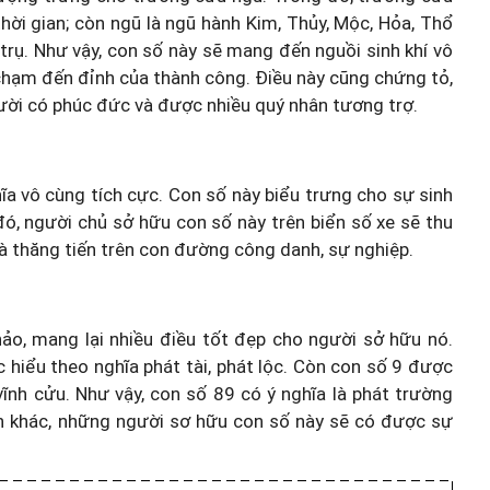
thời gian; còn ngũ là ngũ hành Kim, Thủy, Mộc, Hỏa, Thổ
 trụ. Như vậy, con số này sẽ mang đến nguồi sinh khí vô
 chạm đến đỉnh của thành công. Điều này cũng chứng tỏ,
ười có phúc đức và được nhiều quý nhân tương trợ.
hĩa vô cùng tích cực. Con số này biểu trưng cho sự sinh
 đó, người chủ sở hữu con số này trên biển số xe sẽ thu
và thăng tiến trên con đường công danh, sự nghiệp.
ảo, mang lại nhiều điều tốt đẹp cho người sở hữu nó.
 hiểu theo nghĩa phát tài, phát lộc. Còn con số 9 được
ĩnh cửu. Như vậy, con số 89 có ý nghĩa là phát trường
ách khác, những người sơ hữu con số này sẽ có được sự