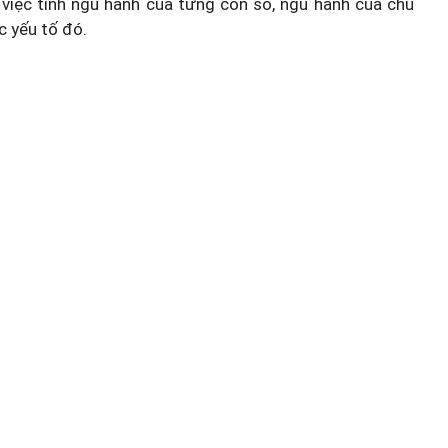
việc tính ngũ hành của từng con số, ngũ hành của chủ
c yếu tố đó.