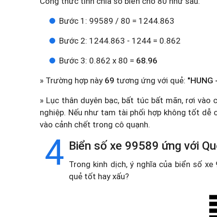
Công thức tính chia số biển cho 80 như sau:
Bước 1: 99589 / 80 = 1244.863
Bước 2: 1244.863 - 1244 = 0.862
Bước 3: 0.862 x 80 =
68.96
» Trường hợp này
69
tương ứng với quẻ:
"HUNG -
» Lục thân duyên bạc, bất túc bất mãn, rơi vào
nghiệp. Nếu như tam tài phối hợp không tốt dễ có
vào cảnh chết trong cô quạnh.
4
Biển số xe 99589 ứng với Qu
Trong kinh dịch, ý nghĩa của biển số x
quẻ tốt hay xấu?