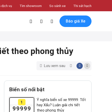
 dịch vụ
Tìm showroom
So sánh xe
Thi sát hạch
Báo giá Xe
tiết theo phong thủy
Lưu xem sau
Biển số nổi bật
Ý nghĩa biển số xe 99999: Tốt
1
hay Xấu? Luận giải chi tiết
99999
theo phong thủy