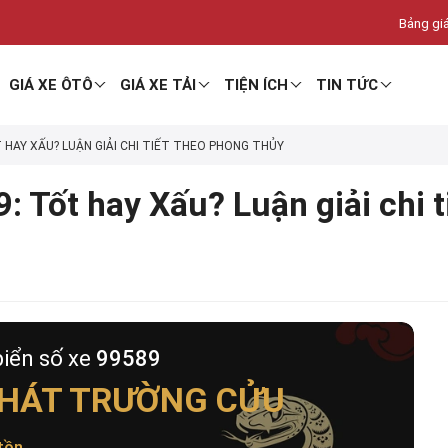
Bảng giá
GIÁ XE ÔTÔ
GIÁ XE TẢI
TIỆN ÍCH
TIN TỨC
T HAY XẤU? LUẬN GIẢI CHI TIẾT THEO PHONG THỦY
: Tốt hay Xấu? Luận giải chi 
biển số xe
99589
HÁT TRƯỜNG CỬU
tồn
.