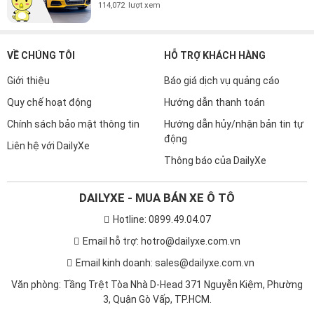
114,072
lượt xem
VỀ CHÚNG TÔI
HỖ TRỢ KHÁCH HÀNG
Giới thiệu
Báo giá dịch vụ quảng cáo
Quy chế hoạt động
Hướng dẫn thanh toán
Chính sách bảo mật thông tin
Hướng dẫn hủy/nhận bản tin tự
động
Liên hệ với DailyXe
Thông báo của DailyXe
DAILYXE - MUA BÁN XE Ô TÔ
Hotline: 0899.49.04.07
Email hỗ trợ: hotro@dailyxe.com.vn
Email kinh doanh: sales@dailyxe.com.vn
Văn phòng: Tầng Trệt Tòa Nhà D-Head 371 Nguyễn Kiệm, Phường
3, Quận Gò Vấp, TP.HCM.