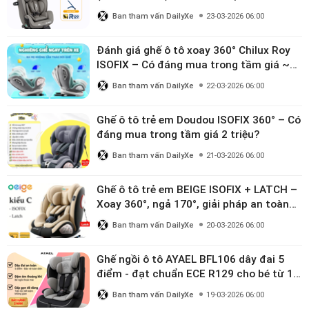
đáng đầu tư cho bé từ 0–12 tuổi?
Ban tham vấn DailyXe
23-03-2026 06:00
Đánh giá ghế ô tô xoay 360° Chilux Roy
ISOFIX – Có đáng mua trong tầm giá ~3
triệu
Ban tham vấn DailyXe
22-03-2026 06:00
Ghế ô tô trẻ em Doudou ISOFIX 360° – Có
đáng mua trong tầm giá 2 triệu?
Ban tham vấn DailyXe
21-03-2026 06:00
Ghế ô tô trẻ em BEIGE ISOFIX + LATCH –
Xoay 360°, ngả 170°, giải pháp an toàn
linh hoạt cho bé 0–10 tuổi
Ban tham vấn DailyXe
20-03-2026 06:00
Ghế ngồi ô tô AYAEL BFL106 dây đai 5
điểm - đạt chuẩn ECE R129 cho bé từ 1–
10 tuổi
Ban tham vấn DailyXe
19-03-2026 06:00