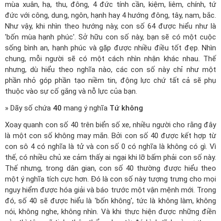
mùa xuân, hạ, thu, đông, 4 đức tính cần, kiệm, liêm, chính, tứ
đức với công, dung, ngôn, hạnh hay 4 hướng đông, tây, nam, bắc.
Như vậy, khi nhìn theo hướng này, con số 64 được hiểu như là
'bốn mùa hạnh phúc'. Sở hữu con số này, bạn sẽ có một cuộc
sống bình an, hạnh phúc và gặp được nhiều điều tốt đẹp. Nhìn
chung, mỗi người sẽ có một cách nhìn nhận khác nhau. Thế
nhưng, dù hiểu theo nghĩa nào, các con số này chỉ như một
phần nhỏ góp phần tạo niềm tin, động lực chứ tất cả sẽ phụ
thuộc vào sự cố gắng và nỗ lực của bạn.
» Dãy số chứa
40
mang ý nghĩa
Tứ không
Xoay quanh con số 40 trên biển số xe, nhiều người cho rằng đây
là một con số không may mắn. Bởi con số 40 được kết hợp từ
con sô 4 có nghĩa là tử và con số 0 có nghĩa là không có gì. Vì
thế, có nhiều chủ xe cảm thấy ai ngại khi lỡ bấm phải con số này.
Thế nhưng, trong dân gian, con số 40 thường được hiểu theo
một ý nghĩa tích cực hơn. Đó là con số này tượng trưng cho mọi
nguy hiểm được hóa giải và báo trước một vận mệnh mới. Trong
đó, số 40 sẽ được hiểu là 'bốn không', tức là không làm, không
nói, không nghe, không nhìn. Và khi thực hiện được những điền