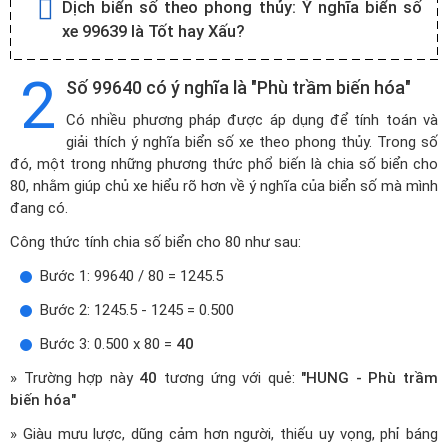
Dịch biển số theo phong thủy:
Ý nghĩa biển số
xe 99639 là Tốt hay Xấu?
2
Số 99640 có ý nghĩa là "Phù trầm biến hóa"
Có nhiều phương pháp được áp dụng để tính toán và
giải thích ý nghĩa biển số xe theo phong thủy. Trong số
đó, một trong những phương thức phổ biến là chia số biển cho
80, nhằm giúp chủ xe hiểu rõ hơn về ý nghĩa của biển số mà mình
đang có.
Công thức tính chia số biển cho 80 như sau:
Bước 1: 99640 / 80 = 1245.5
Bước 2: 1245.5 - 1245 = 0.500
Bước 3: 0.500 x 80 =
40
» Trường hợp này
40
tương ứng với quẻ:
"HUNG - Phù trầm
biến hóa"
» Giàu mưu lược, dũng cảm hơn người, thiếu uy vọng, phỉ báng