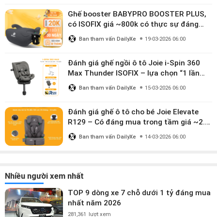
Ghế booster BABYPRO BOOSTER PLUS,
có ISOFIX giá ~800k có thực sự đáng
mua?
Ban tham vấn DailyXe
19-03-2026 06:00
Đánh giá ghế ngồi ô tô Joie i-Spin 360
Max Thunder ISOFIX – lựa chọn “1 lần
dùng đến 12 năm” có đáng giá gần 9
Ban tham vấn DailyXe
15-03-2026 06:00
triệu?
Đánh giá ghế ô tô cho bé Joie Elevate
R129 – Có đáng mua trong tầm giá ~2.8
triệu?
Ban tham vấn DailyXe
14-03-2026 06:00
Nhiều người xem nhất
TOP 9 dòng xe 7 chỗ dưới 1 tỷ đáng mua
nhất năm 2026
281,361
lượt xem