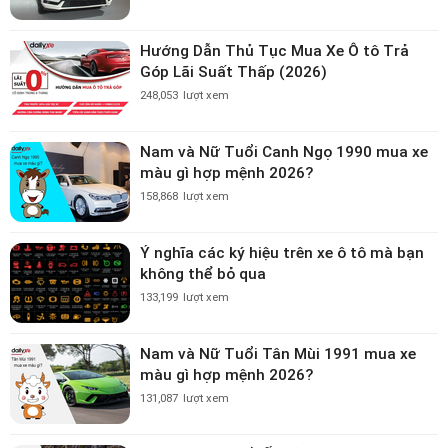
Hướng Dẫn Thủ Tục Mua Xe Ô tô Trả
Góp Lãi Suất Thấp (2026)
248,053
lượt xem
Nam và Nữ Tuổi Canh Ngọ 1990 mua xe
màu gì hợp mệnh 2026?
158,868
lượt xem
Ý nghĩa các ký hiệu trên xe ô tô mà bạn
không thể bỏ qua
133,199
lượt xem
Nam và Nữ Tuổi Tân Mùi 1991 mua xe
màu gì hợp mệnh 2026?
131,087
lượt xem