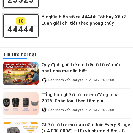
Ý nghĩa biển số xe 44444: Tốt hay Xấu?
10
Luận giải chi tiết theo phong thủy
44444
Tin tức nổi bật
Quy định ghế trẻ em trên ô tô và mức
phạt cha mẹ cần biết
Ban tham vấn DailyXe
26-03-2026 14:00
Tổng hợp ghế ô tô trẻ em đáng mua
2026: Phân loại theo tầm giá
Ban tham vấn DailyXe
23-03-2026 07:00
Ghế ô tô trẻ em cao cấp Joie Every Stage
(> 4.000.000đ) – Ưu và nhược điểm - Có