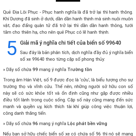
Quẻ Địa Lôi Phục - Phục hanh nghĩa là đã trở lại thì hanh thông.
Khí Dương đã sinh ở dưới, dần dần hanh thịnh mà sinh nuôi muôn
vật; đạo đấng quân tử đã trở lại thì dần dần hanh thông, tưới
tắm cho thiên hạ, cho nên quẻ Phục có lẽ hanh thịnh.
5
Giải mã ý nghĩa chi tiết của biển số 99640
Sau đây là bản phân tích, dịch nghĩa đầy đủ ý nghĩa biển
số xe 99640 theo từng cặp số phong thủy:
» Dãy số chứa
99
mang ý nghĩa
Trường tồn
Trong âm Hán Việt, số 9 được đọc là 'cửu', là biểu tượng cho sự
trường thọ và vĩnh cửu. Thế nên, những người sở hữu con số
này sẽ có sức khỏe tốt và ổn định cũng như gặp được nhiều
điều tốt lành trong cuộc sống. Cặp số này cũng mang đến sức
mạnh và quyền uy, kích thích tài khí giúp công việc thuận lợi,
công danh thăng tiến.
» Dãy số chứa
96
mang ý nghĩa
Lộc phát bền vững
Nếu bạn sở hữu chiếc biển số xe có chứa số 96 thì nó sẽ mang