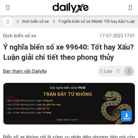
Dịch biển số xe
Ý nghĩa biển số xe 99640: Tốt hay Xấu? Luận gi
Dịch biển số xe
17-07-2025 17:01
Ý nghĩa biển số xe 99640: Tốt hay Xấu?
Luận giải chi tiết theo phong thủy
Ban tham vấn DailyXe
Lưu
Giải nghĩa biển số xe
99640
TRÀN ĐẦY TỨ KHÔNG
» Dãy số chứa
99
mang thêm ý nghĩa
Trường tồn
.
» Dãy số chứa
96
mang thêm ý nghĩa
Lộc phát bền vững
.
» Dãy số chứa
64
mang thêm ý nghĩa
Lộc Tử
.
» Dãy số chứa
40
mang thêm ý nghĩa
Tứ không
.
Nguồn: dailyxe.com.vn
Biển số xe không chỉ là công cụ nhận diện phương tiện mà còn