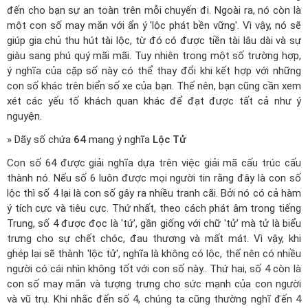
đến cho bạn sự an toàn trên mỗi chuyến đi. Ngoài ra, nó còn là
một con số may mắn với ẩn ý 'lộc phát bền vững'. Vì vậy, nó sẽ
giúp gia chủ thu hút tài lộc, từ đó có được tiền tài lâu dài và sự
giàu sang phú quý mãi mãi. Tuy nhiên trong một số trường hợp,
ý nghĩa của cặp số này có thể thay đổi khi kết hợp với những
con số khác trên biển số xe của bạn. Thế nên, bạn cũng cần xem
xét các yếu tố khách quan khác để đạt được tất cả như ý
nguyện.
» Dãy số chứa
64
mang ý nghĩa
Lộc Tử
Con số 64 được giải nghĩa dựa trên việc giải mã cấu trúc cấu
thành nó. Nếu số 6 luôn được mọi người tin rằng đây là con số
lộc thì số 4 lại là con số gây ra nhiều tranh cãi. Bởi nó có cả hàm
ý tích cực và tiêu cực. Thứ nhất, theo cách phát âm trong tiếng
Trung, số 4 được đọc là 'tứ', gần giống với chữ 'tử' mà tử là biểu
trưng cho sự chết chóc, đau thương và mất mát. Vì vậy, khi
ghép lại sẽ thành 'lộc tử', nghĩa là không có lộc, thế nên có nhiều
người có cái nhìn không tốt với con số này.. Thứ hai, số 4 còn là
con số may mắn và tượng trưng cho sức mạnh của con người
và vũ trụ. Khi nhắc đến số 4, chúng ta cũng thường nghĩ đến 4