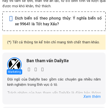
này thì tâm sẽ tịnh, thân thể an lạc, từ đó bình tĩnh và vượt qua
được mọi khó khăn, thử thách.
Dịch biển số theo phong thủy:
Ý nghĩa biển số
xe 99641 là Tốt hay Xấu?
(*) Tất cả thông tin kể trên chỉ mang tính chất tham khảo.
Ban tham vấn DailyXe
Marketing
Đội ngũ của DailyXe bao gồm các chuyên gia nhiều năm
kinh nghiệm trong lĩnh vực ô tô.
Trách nhiệm của ban tham vấn DailyXe là đảm bảo thông
Xem thêm
tin chính xác được đăng tải trên dailyxe.com.vn, thường
xuyên cập nhật thông tin mới về xe ô tô, thông tin khuyến