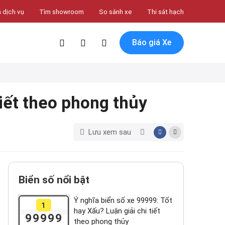
 dịch vụ
Tìm showroom
So sánh xe
Thi sát hạch
Báo giá Xe
tiết theo phong thủy
Lưu xem sau
Biển số nổi bật
Ý nghĩa biển số xe 99999: Tốt
1
hay Xấu? Luận giải chi tiết
99999
theo phong thủy