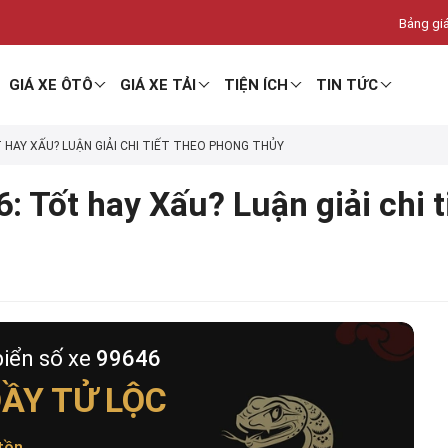
Bảng giá
GIÁ XE ÔTÔ
GIÁ XE TẢI
TIỆN ÍCH
TIN TỨC
T HAY XẤU? LUẬN GIẢI CHI TIẾT THEO PHONG THỦY
: Tốt hay Xấu? Luận giải chi 
biển số xe
99646
ẦY TỬ LỘC
tồn
.