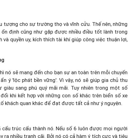
iểu tượng cho sự trường thọ và vĩnh cửu. Thế nên, những
 ổn định cũng như gặp được nhiều điều tốt lành trong
 quyền uy, kích thích tài khí giúp công việc thuận lợi,
ng
thì nó sẽ mang đến cho bạn sự an toàn trên mỗi chuyến
n ý 'lộc phát bền vững'. Vì vậy, nó sẽ giúp gia chủ thu
 sự giàu sang phú quý mãi mãi. Tuy nhiên trong một số
 đổi khi kết hợp với những con số khác trên biển số xe
tố khách quan khác để đạt được tất cả như ý nguyện.
ã cấu trúc cấu thành nó. Nếu số 6 luôn được mọi người
ây ra nhiều tranh cãi. Bởi nó có cả hàm ý tích cực và tiêu