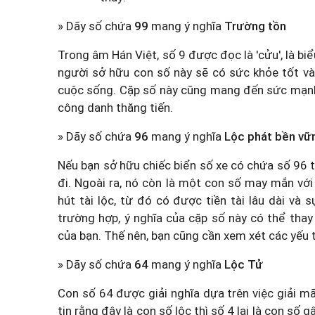
» Dãy số chứa
99
mang ý nghĩa
Trường tồn
Trong âm Hán Việt, số 9 được đọc là 'cửu', là b
người sở hữu con số này sẽ có sức khỏe tốt và
cuộc sống. Cặp số này cũng mang đến sức mạnh và
công danh thăng tiến.
» Dãy số chứa
96
mang ý nghĩa
Lộc phát bền vữ
Nếu bạn sở hữu chiếc biển số xe có chứa số 96 
đi. Ngoài ra, nó còn là một con số may mắn với ẩ
hút tài lộc, từ đó có được tiền tài lâu dài và
trường hợp, ý nghĩa của cặp số này có thể thay
của bạn. Thế nên, bạn cũng cần xem xét các yếu 
» Dãy số chứa
64
mang ý nghĩa
Lộc Tử
Con số 64 được giải nghĩa dựa trên việc giải m
tin rằng đây là con số lộc thì số 4 lại là con số g