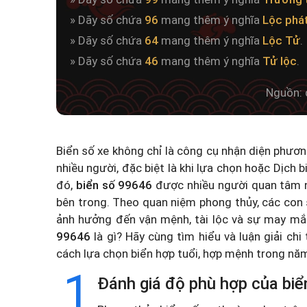
» Dãy số chứa
96
mang thêm ý nghĩa
Lộc phá
» Dãy số chứa
64
mang thêm ý nghĩa
Lộc Tử
.
» Dãy số chứa
46
mang thêm ý nghĩa
Tử lộc
.
Nguồn: 
Biển số xe không chỉ là công cụ nhận diện phươ
nhiều người, đặc biệt là khi lựa chọn hoặc
Dịch b
đó,
biển số 99646
được nhiều người quan tâm n
bên trong. Theo quan niệm phong thủy, các con 
ảnh hưởng đến vận mệnh, tài lộc và sự may mắ
99646
là gì? Hãy cùng tìm hiểu và luận giải chi
cách lựa chọn biển hợp tuổi, hợp mệnh trong n
1
Đánh giá độ phù hợp của biể