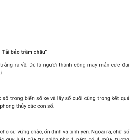
 Tải bảo trầm châu"
y trắng ra về. Dù là người thành công may mắn cực đại
i
c số trong biển số xe và lấy số cuối cùng trong kết quả
 phong thủy các con số.
 cho sự vững chắc, ổn định và bình yên. Ngoài ra, chữ số
ác quy luật của tự nhiên như 1 năm có 4 mùa, tương