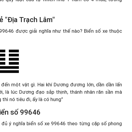
ẻ "Địa Trạch Lâm"
e 99646 được giải nghĩa như thế nào? Biển số xe thuộc
, đến một vật gì. Hai khí Dương đương lớn, dần dần lấn
i, là lúc Dương đạo sắp thịnh, thánh nhân răn sần mà
hì nó tiêu đi, ấy là có hung”
 biển số 99646
ầy đủ ý nghĩa biển số xe 99646 theo từng cặp số phong