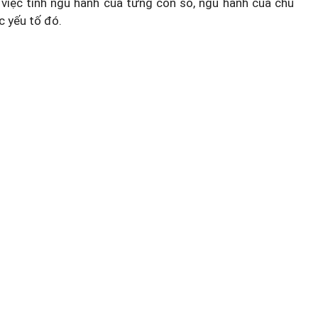
việc tính ngũ hành của từng con số, ngũ hành của chủ
c yếu tố đó.