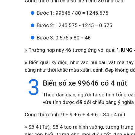
Công thức tính chia số biển cho 80 như sau:
Bước 1: 99646 / 80 = 1245.575
Bước 2: 1245.575 - 1245 = 0.575
Bước 3: 0.575 x 80 =
46
» Trường hợp này
46
tương ứng với quẻ:
"HUNG -
» Biến quái kỳ diệu, như vào núi báu vật mà ta
cũng như thời khắc mùa xuân, cảnh đẹp không dà
3
Biển số xe 99646 có 4 nút
Theo dân gian, người ta sẽ tính tổng cá
vừa tính được để đối chiếu bảng ý nghĩa
Công thức tính: 9 + 9 + 6 + 4 + 6 = 34 » 4 nút
» Số 4 (Tứ): Số 4 tạo ra hình vuông, tượng trưng
này còn biểu trưng cho mọi điều tốt đẹp và c