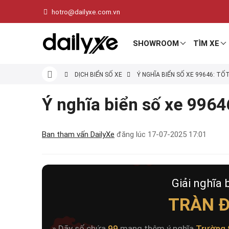
hotro@dailyxe.com.vn
SHOWROOM
TÌM XE
DỊCH BIỂN SỐ XE
Ý NGHĨA BIỂN SỐ XE 99646: TỐ
Ý nghĩa biển số xe 99646
Ban tham vấn DailyXe
đăng lúc
17-07-2025 17:01
Giải nghĩa 
TRÀN Đ
» Dãy số chứa
99
mang thêm ý nghĩa
Trường 