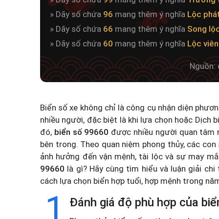
» Dãy số chứa
96
mang thêm ý nghĩa
Lộc phá
» Dãy số chứa
66
mang thêm ý nghĩa
Song lộ
» Dãy số chứa
60
mang thêm ý nghĩa
Lộc viê
Nguồn: 
Biển số xe không chỉ là công cụ nhận diện phươ
nhiều người, đặc biệt là khi lựa chọn hoặc
Dịch b
đó,
biển số 99660
được nhiều người quan tâm n
bên trong. Theo quan niệm phong thủy, các con 
ảnh hưởng đến vận mệnh, tài lộc và sự may mắ
99660
là gì? Hãy cùng tìm hiểu và luận giải chi
cách lựa chọn biển hợp tuổi, hợp mệnh trong n
1
Đánh giá độ phù hợp của biể