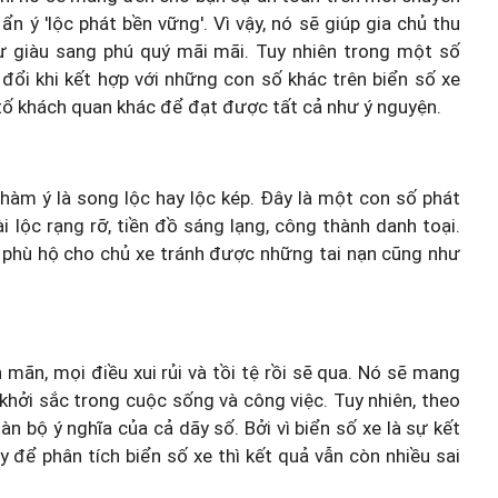
n ý 'lộc phát bền vững'. Vì vậy, nó sẽ giúp gia chủ thu
 sự giàu sang phú quý mãi mãi. Tuy nhiên trong một số
 đổi khi kết hợp với những con số khác trên biển số xe
tố khách quan khác để đạt được tất cả như ý nguyện.
 hàm ý là song lộc hay lộc kép. Đây là một con số phát
i lộc rạng rỡ, tiền đồ sáng lạng, công thành danh toại.
 phù hộ cho chủ xe tránh được những tai nạn cũng như
n mãn, mọi điều xui rủi và tồi tệ rồi sẽ qua. Nó sẽ mang
khởi sắc trong cuộc sống và công việc. Tuy nhiên, theo
n bộ ý nghĩa của cả dãy số. Bởi vì biển số xe là sự kết
y để phân tích biển số xe thì kết quả vẫn còn nhiều sai