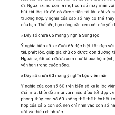
đi. Ngoài ra, nó còn là một con số may mắn với ẩ
hút tài lộc, từ đó có được tiền tài lâu dài và
trường hợp, ý nghĩa của cặp số này có thể thay
của bạn. Thế nên, bạn cũng cần xem xét các yếu 
» Dãy số chứa
66
mang ý nghĩa
Song lộc
Ý nghĩa biển số xe đuôi 66 đặc biệt tốt đẹp với
tài, phát lộc, giúp gia chủ có được con đường tà
Ngoài ra, 66 còn được xem như lá bùa hộ mệnh,
vận hạn trong cuộc sống.
» Dãy số chứa
60
mang ý nghĩa
Lộc viên mãn
Ý nghĩa của con số 60 trên biển số xe là lộc viê
đến một khởi đầu mới với nhiều điều tốt đẹp và 
phong thủy, con số 60 không thể thể hiện hết toà
hợp của cả 5 con số, nên chỉ nhìn vào con số nà
sót và thiếu chính xác.