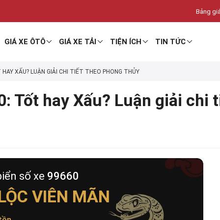
Bảng giá
GIÁ XE ÔTÔ
GIÁ XE TẢI
TIỆN ÍCH
TIN TỨC
T HAY XẤU? LUẬN GIẢI CHI TIẾT THEO PHONG THỦY
: Tốt hay Xấu? Luận giải chi 
biển số xe
99660
LỘC VIÊN MÃN
tồn
.