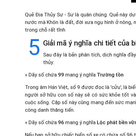
Quẻ Địa Thủy Sư - Sư là quân chúng. Quẻ này d
nước mà Khôn là đất, đời xưa ngụ hình ở nông, n
trong chỗ rất tĩnh
5
Giải mã ý nghĩa chi tiết của
Sau đây là bản phân tích, dịch nghĩa đ
thủy:
» Dãy số chứa
99
mang ý nghĩa
Trường tồn
Trong âm Hán Việt, số 9 được đọc là 'cửu', là b
người sở hữu con số này sẽ có sức khỏe tốt và
cuộc sống. Cặp số này cũng mang đến sức mạnh và
công danh thăng tiến.
» Dãy số chứa
96
mang ý nghĩa
Lộc phát bền vữ
Nếu bạn sở hữu chiếc biển số xe có chứa số 96 