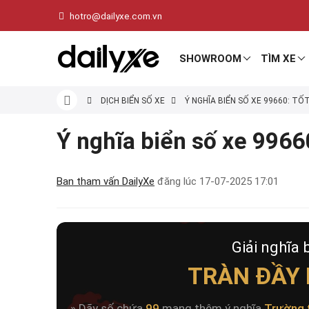
hotro@dailyxe.com.vn
SHOWROOM
TÌM XE
DỊCH BIỂN SỐ XE
Ý NGHĨA BIỂN SỐ XE 99660: TỐ
Ý nghĩa biển số xe 99660
Ban tham vấn DailyXe
đăng lúc
17-07-2025 17:01
Giải nghĩa 
TRÀN ĐẦY 
» Dãy số chứa
99
mang thêm ý nghĩa
Trường 