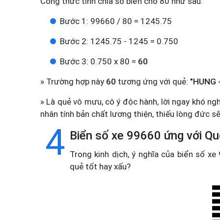
Công thức tính chia số biển cho 80 như sau:
Bước 1: 99660 / 80 = 1245.75
Bước 2: 1245.75 - 1245 = 0.750
Bước 3: 0.750 x 80 =
60
» Trường hợp này
60
tương ứng với quẻ:
"HUNG -
» Là quẻ vô mưu, cô ý độc hành, lời ngay khó ng
nhân tính bản chất lương thiện, thiếu lòng đức s
4
Biển số xe 99660 ứng với Qu
Trong kinh dịch, ý nghĩa của biển số x
quẻ tốt hay xấu?