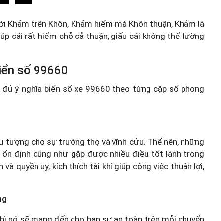
ưới Khảm trên Khôn, Khảm hiểm mà Khôn thuận, Khảm là
úp cái rất hiểm chỗ cả thuận, giấu cái không thể lường
 biển số 99660
ầy đủ ý nghĩa biển số xe 99660 theo từng cặp số phong
iểu tượng cho sự trường thọ và vĩnh cửu. Thế nên, những
 ổn định cũng như gặp được nhiều điều tốt lành trong
 quyền uy, kích thích tài khí giúp công việc thuận lợi,
ng
thì nó sẽ mang đến cho bạn sự an toàn trên mỗi chuyến