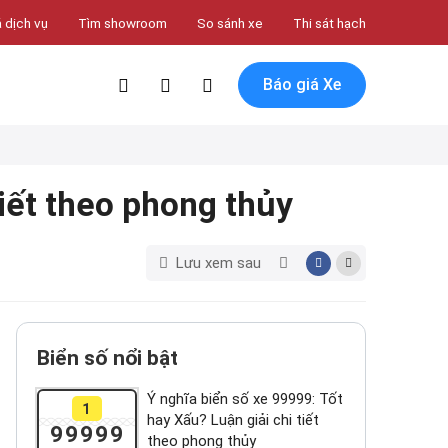
 dịch vụ
Tìm showroom
So sánh xe
Thi sát hạch
Báo giá Xe
tiết theo phong thủy
Lưu xem sau
Biển số nổi bật
Ý nghĩa biển số xe 99999: Tốt
1
hay Xấu? Luận giải chi tiết
99999
theo phong thủy