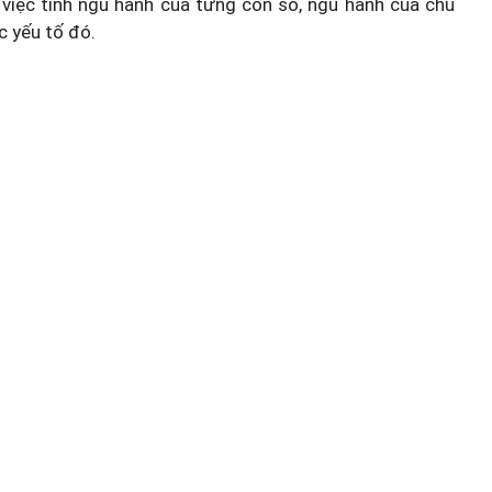
việc tính ngũ hành của từng con số, ngũ hành của chủ
c yếu tố đó.