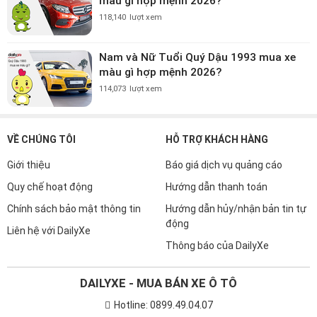
màu gì hợp mệnh 2026?
118,140
lượt xem
Nam và Nữ Tuổi Quý Dậu 1993 mua xe
màu gì hợp mệnh 2026?
114,073
lượt xem
VỀ CHÚNG TÔI
HỖ TRỢ KHÁCH HÀNG
Giới thiệu
Báo giá dịch vụ quảng cáo
Quy chế hoạt động
Hướng dẫn thanh toán
Chính sách bảo mật thông tin
Hướng dẫn hủy/nhận bản tin tự
động
Liên hệ với DailyXe
Thông báo của DailyXe
DAILYXE - MUA BÁN XE Ô TÔ
Hotline: 0899.49.04.07