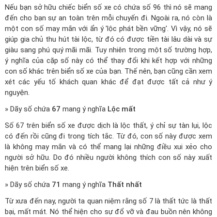
Nếu bạn sở hữu chiếc biển số xe có chứa số 96 thì nó sẽ mang
đến cho bạn sự an toàn trên mỗi chuyến đi. Ngoài ra, nó còn là
một con số may mắn với ẩn ý 'lộc phát bền vững'. Vì vậy, nó sẽ
giúp gia chủ thu hút tài lộc, từ đó có được tiền tài lâu dài và sự
giàu sang phú quý mãi mãi. Tuy nhiên trong một số trường hợp,
ý nghĩa của cặp số này có thể thay đổi khi kết hợp với những
con số khác trên biển số xe của bạn. Thế nên, bạn cũng cần xem
xét các yếu tố khách quan khác để đạt được tất cả như ý
nguyện.
» Dãy số chứa
67
mang ý nghĩa
Lộc mất
Số 67 trên biển số xe được dịch là lộc thất, ý chỉ sự tàn lụi, lộc
có đến rồi cũng đi trong tích tắc. Từ đó, con số này được xem
là không may mắn và có thể mang lại những điều xui xẻo cho
người sở hữu. Do đó nhiều người không thích con số này xuất
hiện trên biển số xe.
» Dãy số chứa
71
mang ý nghĩa
Thất nhất
Từ xưa đến nay, người ta quan niệm rằng số 7 là thất tức là thất
bại, mất mát. Nó thể hiện cho sự đổ vỡ và đau buồn nên không