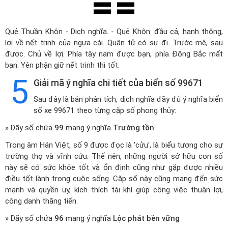
Quẻ Thuần Khôn - Dịch nghĩa. - Quẻ Khôn: đầu cả, hanh thông,
lợi về nết trinh của ngựa cái. Quân tử có sự đi. Trước mê, sau
được. Chủ về lợi. Phía tây nam được bạn, phía Đông Bắc mất
bạn. Yên phận giữ nết trinh thì tốt.
5
Giải mã ý nghĩa chi tiết của biển số 99671
Sau đây là bản phân tích, dịch nghĩa đầy đủ ý nghĩa biển
số xe 99671 theo từng cặp số phong thủy:
» Dãy số chứa
99
mang ý nghĩa
Trường tồn
Trong âm Hán Việt, số 9 được đọc là 'cửu', là biểu tượng cho sự
trường thọ và vĩnh cửu. Thế nên, những người sở hữu con số
này sẽ có sức khỏe tốt và ổn định cũng như gặp được nhiều
điều tốt lành trong cuộc sống. Cặp số này cũng mang đến sức
mạnh và quyền uy, kích thích tài khí giúp công việc thuận lợi,
công danh thăng tiến.
» Dãy số chứa
96
mang ý nghĩa
Lộc phát bền vững