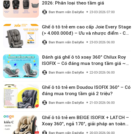
2026: Phân loại theo tầm giá
Ban tham vấn DailyXe
23-03-2026 07:00
Ghế ô tô trẻ em cao cấp Joie Every Stage
(> 4.000.000đ) – Ưu và nhược điểm - Có
đáng đầu tư cho bé từ 0–12 tuổi?
Ban tham vấn DailyXe
23-03-2026 06:00
Đánh giá ghế ô tô xoay 360° Chilux Roy
ISOFIX – Có đáng mua trong tầm giá ~3
triệu
Ban tham vấn DailyXe
22-03-2026 06:00
Ghế ô tô trẻ em Doudou ISOFIX 360° – Có
đáng mua trong tầm giá 2 triệu?
Ban tham vấn DailyXe
21-03-2026 06:00
Ghế ô tô trẻ em BEIGE ISOFIX + LATCH –
Xoay 360°, ngả 170°, giải pháp an toàn
linh hoạt cho bé 0–10 tuổi
Ban tham vấn DailyXe
20-03-2026 06:00