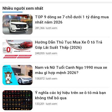
Nhiều người xem nhất
TOP 9 dòng xe 7 chỗ dưới 1 tỷ đáng mua
nhất năm 2026
281,366
lượt xem
Hướng Dẫn Thủ Tục Mua Xe Ô tô Trả
Góp Lãi Suất Thấp (2026)
248,055
lượt xem
Nam và Nữ Tuổi Canh Ngọ 1990 mua xe
màu gì hợp mệnh 2026?
158,872
lượt xem
Ý nghĩa các ký hiệu trên xe ô tô mà bạn
không thể bỏ qua
133,201
lượt xem