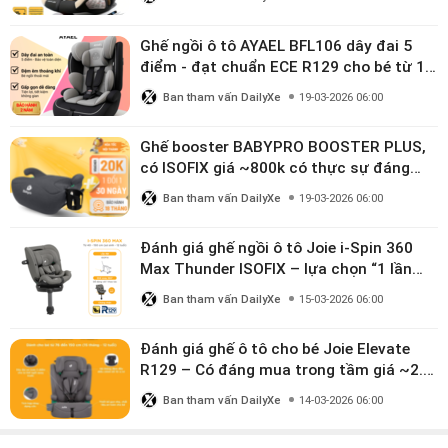
Ghế ngồi ô tô AYAEL BFL106 dây đai 5
điểm - đạt chuẩn ECE R129 cho bé từ 1–
10 tuổi
Ban tham vấn DailyXe
19-03-2026 06:00
Ghế booster BABYPRO BOOSTER PLUS,
có ISOFIX giá ~800k có thực sự đáng
mua?
Ban tham vấn DailyXe
19-03-2026 06:00
Đánh giá ghế ngồi ô tô Joie i-Spin 360
Max Thunder ISOFIX – lựa chọn “1 lần
dùng đến 12 năm” có đáng giá gần 9
Ban tham vấn DailyXe
15-03-2026 06:00
triệu?
Đánh giá ghế ô tô cho bé Joie Elevate
R129 – Có đáng mua trong tầm giá ~2.8
triệu?
Ban tham vấn DailyXe
14-03-2026 06:00