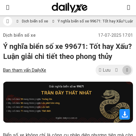
Dịch biển số xe
Ý nghĩa biển số xe 99671: Tốt hay Xấu? Luận gi
Dịch biển số xe
17-07-2025 17:01
Ý nghĩa biển số xe 99671: Tốt hay Xấu?
Luận giải chi tiết theo phong thủy
Ban tham vấn DailyXe
Lưu
Giải nghĩa biển số xe
99671
TRÀN ĐẦY THẤT NHẤT
» Dãy số chứa
99
mang thêm ý nghĩa
Trường tồn
.
» Dãy số chứa
96
mang thêm ý nghĩa
Lộc phát bền vững
.
» Dãy số chứa
67
mang thêm ý nghĩa
Lộc mất
.
» Dãy số chứa
71
mang thêm ý nghĩa
Thất nhất
.
Nguồn: dailyxe.com.vn
Biển số xe không chỉ là công cụ nhận diện phương tiện mà còn