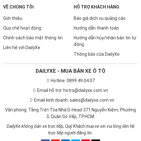
VỀ CHÚNG TÔI
HỖ TRỢ KHÁCH HÀNG
Giới thiệu
Báo giá dịch vụ quảng cáo
Quy chế hoạt động
Hướng dẫn thanh toán
Chính sách bảo mật thông tin
Hướng dẫn hủy/nhận bản tin tự
động
Liên hệ với DailyXe
Thông báo của DailyXe
DAILYXE - MUA BÁN XE Ô TÔ
Hotline: 0899.49.04.07
Email hỗ trợ: hotro@dailyxe.com.vn
Email kinh doanh: sales@dailyxe.com.vn
Văn phòng: Tầng Trệt Tòa Nhà D-Head 371 Nguyễn Kiệm, Phường
3, Quận Gò Vấp, TP.HCM.
DailyXe không bán xe trực tiếp, Quý Khách mua xe xin vui lòng liên hệ
trực tiếp người đăng tin.