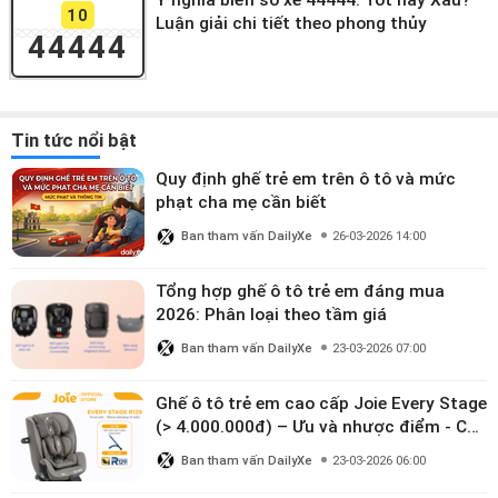
Ý nghĩa biển số xe 44444: Tốt hay Xấu?
10
Luận giải chi tiết theo phong thủy
44444
Tin tức nổi bật
Quy định ghế trẻ em trên ô tô và mức
phạt cha mẹ cần biết
Ban tham vấn DailyXe
26-03-2026 14:00
Tổng hợp ghế ô tô trẻ em đáng mua
2026: Phân loại theo tầm giá
Ban tham vấn DailyXe
23-03-2026 07:00
Ghế ô tô trẻ em cao cấp Joie Every Stage
(> 4.000.000đ) – Ưu và nhược điểm - Có
đáng đầu tư cho bé từ 0–12 tuổi?
Ban tham vấn DailyXe
23-03-2026 06:00