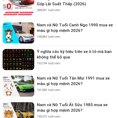
Góp Lãi Suất Thấp (2026)
248,051
lượt xem
Nam và Nữ Tuổi Canh Ngọ 1990 mua xe
màu gì hợp mệnh 2026?
158,864
lượt xem
Ý nghĩa các ký hiệu trên xe ô tô mà bạn
không thể bỏ qua
133,194
lượt xem
Nam và Nữ Tuổi Tân Mùi 1991 mua xe
màu gì hợp mệnh 2026?
131,084
lượt xem
Nam và Nữ Tuổi Ất Sửu 1985 mua xe
màu gì hợp mệnh 2026?
130,372
lượt xem