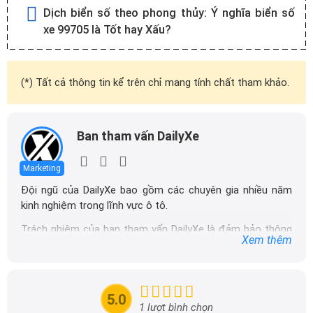
Dịch biển số theo phong thủy:
Ý nghĩa biển số
xe 99705 là Tốt hay Xấu?
(*) Tất cả thông tin kể trên chỉ mang tính chất tham khảo.
Ban tham vấn DailyXe
Marketing
Đội ngũ của DailyXe bao gồm các chuyên gia nhiều năm
kinh nghiệm trong lĩnh vực ô tô.
Trách nhiệm của ban tham vấn DailyXe là đảm bảo thông
Xem thêm
tin chính xác được đăng tải trên dailyxe.com.vn, thường
xuyên cập nhật thông tin mới về xe ô tô, thông tin khuyến
mãi của các hãng xe để người đọc có thể tiếp cận thông
tin nhanh chóng và dễ dàng hơn.
5.0
1 lượt bình chọn