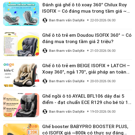
Đánh giá ghế ô tô xoay 360° Chilux Roy
ISOFIX – Có đáng mua trong tầm giá ~3
triệu
Ban tham vấn DailyXe
22-03-2026 06:00
Ghế ô tô trẻ em Doudou ISOFIX 360° – Có
đáng mua trong tầm giá 2 triệu?
Ban tham vấn DailyXe
21-03-2026 06:00
Ghế ô tô trẻ em BEIGE ISOFIX + LATCH –
Xoay 360°, ngả 170°, giải pháp an toàn
linh hoạt cho bé 0–10 tuổi
Ban tham vấn DailyXe
20-03-2026 06:00
Ghế ngồi ô tô AYAEL BFL106 dây đai 5
điểm - đạt chuẩn ECE R129 cho bé từ 1–
10 tuổi
Ban tham vấn DailyXe
19-03-2026 06:00
Ghế booster BABYPRO BOOSTER PLUS,
có ISOFIX giá ~800k có thực sự đáng