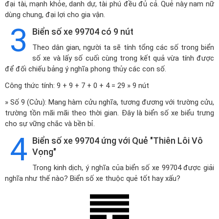
đại tài, mạnh khỏe, danh dự, tài phú đều đủ cả. Quẻ này nam nữ
dùng chung, đại lợi cho gia vận.
3
Biển số xe 99704 có 9 nút
Theo dân gian, người ta sẽ tính tổng các số trong biển
số xe và lấy số cuối cùng trong kết quả vừa tính được
để đối chiếu bảng ý nghĩa phong thủy các con số.
Công thức tính: 9 + 9 + 7 + 0 + 4 = 29 » 9 nút
» Số 9 (Cửu): Mang hàm cửu nghĩa, tương đương với trường cửu,
trường tồn mãi mãi theo thời gian. Đây là biển số xe biểu trưng
cho sự vững chắc và bền bỉ.
4
Biển số xe 99704 ứng với Quẻ "Thiên Lôi Vô
Vọng"
Trong kinh dịch, ý nghĩa của biển số xe 99704 được giải
nghĩa như thế nào? Biển số xe thuộc quẻ tốt hay xấu?