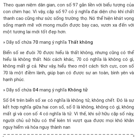
Theo quan niệm dân gian, con số 97 gắn liền với biểu tượng của
con chim hạc. Vì vậy, cặp số 97 có ý nghĩa đại diện cho khí chất
thanh cao cũng như sức sống trường thọ. Nó thể hiện khát vọng
sống mạnh mẽ với mong muốn được bay cao, vươn xa đến với
một tương lai mới tốt đẹp hơn.
» Dãy số chứa
70
mang ý nghĩa
Thất không
Biển số xe đuôi 70 được hiểu là thất không, nhưng cũng có thể
hiểu là không thất. Nói cách khác, 70 có nghĩa là không có gì,
không mất gì cả. Như vậy, hiểu theo một cách tích cực, con số
70 là một điềm lành, giúp bạn có được sự an toàn, bình yên và
hạnh phúc.
» Dãy số chứa
04
mang ý nghĩa
Không tử
Số 04 trên biển số xe có nghĩa là không tử, không chết. Đó là sự
kết hợp nghĩa giữa hai con số, số 0 là không, không có gì, không
mất gì và con số 4 có nghĩa là tử. Vì thế, khi sở hữu cặp số này,
người chủ sở hữu có thể kiên trì vượt qua được mọi khó khăn
nguy hiểm và hóa nguy thành nan