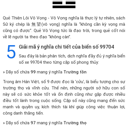
Quẻ Thiên Lôi Vô Vọng - Vô Vọng nghĩa là thực lý tự nhiên, sách
Sử ký chép là 無望(vô vọng) nghĩa là “không cần kỳ vọng mà
cũng có được”. Quẻ Vô Vọng tức là đạo trời, trong quẻ cốt nói
về lẽ người ta theo đạo “không càn”.
5
Giải mã ý nghĩa chi tiết của biển số 99704
Sau đây là bản phân tích, dịch nghĩa đầy đủ ý nghĩa biển
số xe 99704 theo từng cặp số phong thủy:
» Dãy số chứa
99
mang ý nghĩa
Trường tồn
Trong âm Hán Việt, số 9 được đọc là 'cửu', là biểu tượng cho sự
trường thọ và vĩnh cửu. Thế nên, những người sở hữu con số
này sẽ có sức khỏe tốt và ổn định cũng như gặp được nhiều
điều tốt lành trong cuộc sống. Cặp số này cũng mang đến sức
mạnh và quyền uy, kích thích tài khí giúp công việc thuận lợi,
công danh thăng tiến.
» Dãy số chứa
97
mang ý nghĩa
Trường thọ