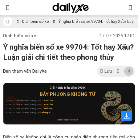
Dịch biển số xe
Ý nghĩa biển số xe 99704: Tốt hay Xấu? Luận gi
Dịch biển số xe
17-07-2025 17:01
Ý nghĩa biển số xe 99704: Tốt hay Xấu?
Luận giải chi tiết theo phong thủy
Ban tham vấn DailyXe
Lưu
Giải nghĩa biển số xe
99704
BẢY PHƯƠNG KHÔNG TỬ
» Dãy số chứa
99
mang thêm ý nghĩa
Trường tồn
.
» Dãy số chứa
97
mang thêm ý nghĩa
Trường thọ
.
» Dãy số chứa
70
mang thêm ý nghĩa
Thất không
.
» Dãy số chứa
04
mang thêm ý nghĩa
Không tử
.
Nguồn: dailyxe.com.vn
Biển số xe không chỉ là công cụ nhận diện phương tiện mà còn