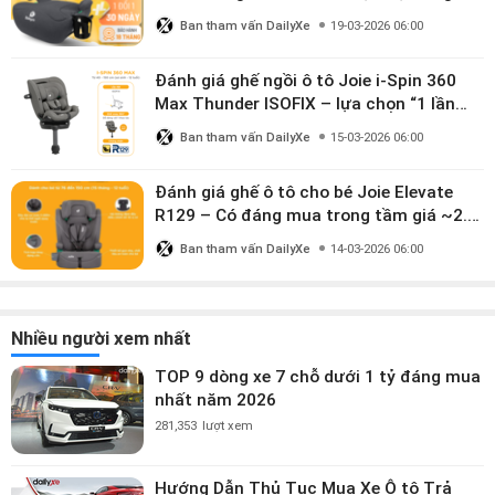
mua?
Ban tham vấn DailyXe
19-03-2026 06:00
Đánh giá ghế ngồi ô tô Joie i-Spin 360
Max Thunder ISOFIX – lựa chọn “1 lần
dùng đến 12 năm” có đáng giá gần 9
Ban tham vấn DailyXe
15-03-2026 06:00
triệu?
Đánh giá ghế ô tô cho bé Joie Elevate
R129 – Có đáng mua trong tầm giá ~2.8
triệu?
Ban tham vấn DailyXe
14-03-2026 06:00
Nhiều người xem nhất
TOP 9 dòng xe 7 chỗ dưới 1 tỷ đáng mua
nhất năm 2026
281,353
lượt xem
Hướng Dẫn Thủ Tục Mua Xe Ô tô Trả