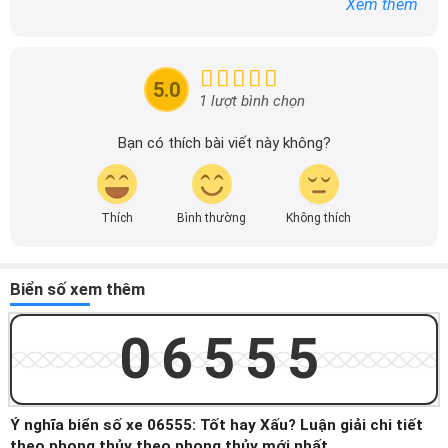
Xem thêm
tin chính xác được đăng tải trên dailyxe.com.vn, thường
xuyên cập nhật thông tin mới về xe ô tô, thông tin khuyến
mãi của các hãng xe để người đọc có thể tiếp cận thông
tin nhanh chóng và dễ dàng hơn.
5.0
1 lượt bình chọn
Bạn có thích bài viết này không?
Thích
Bình thường
Không thích
Biển số xem thêm
06555
Ý nghĩa biển số xe 06555: Tốt hay Xấu? Luận giải chi tiết
theo phong thủy theo phong thủy mới nhất