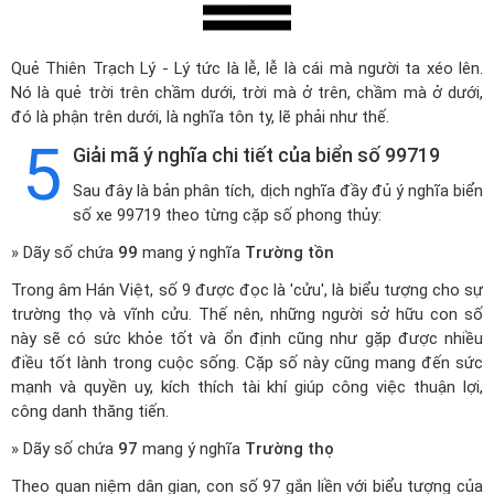
Quẻ Thiên Trạch Lý - Lý tức là lễ, lễ là cái mà người ta xéo lên.
Nó là quẻ trời trên chầm dưới, trời mà ở trên, chầm mà ở dưới,
đó là phận trên dưới, là nghĩa tôn ty, lẽ phải như thế.
5
Giải mã ý nghĩa chi tiết của biển số 99719
Sau đây là bản phân tích, dịch nghĩa đầy đủ ý nghĩa biển
số xe 99719 theo từng cặp số phong thủy:
» Dãy số chứa
99
mang ý nghĩa
Trường tồn
Trong âm Hán Việt, số 9 được đọc là 'cửu', là biểu tượng cho sự
trường thọ và vĩnh cửu. Thế nên, những người sở hữu con số
này sẽ có sức khỏe tốt và ổn định cũng như gặp được nhiều
điều tốt lành trong cuộc sống. Cặp số này cũng mang đến sức
mạnh và quyền uy, kích thích tài khí giúp công việc thuận lợi,
công danh thăng tiến.
» Dãy số chứa
97
mang ý nghĩa
Trường thọ
Theo quan niệm dân gian, con số 97 gắn liền với biểu tượng của