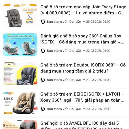
Ghế ô tô trẻ em cao cấp Joie Every Stage
(> 4.000.000đ) – Ưu và nhược điểm - Có
đáng đầu tư cho bé từ 0–12 tuổi?
Ban tham vấn DailyXe
23-03-2026 06:00
Đánh giá ghế ô tô xoay 360° Chilux Roy
ISOFIX – Có đáng mua trong tầm giá ~3
triệu
Ban tham vấn DailyXe
22-03-2026 06:00
Ghế ô tô trẻ em Doudou ISOFIX 360° – Có
đáng mua trong tầm giá 2 triệu?
Ban tham vấn DailyXe
21-03-2026 06:00
Ghế ô tô trẻ em BEIGE ISOFIX + LATCH –
Xoay 360°, ngả 170°, giải pháp an toàn
linh hoạt cho bé 0–10 tuổi
Ban tham vấn DailyXe
20-03-2026 06:00
Ghế ngồi ô tô AYAEL BFL106 dây đai 5