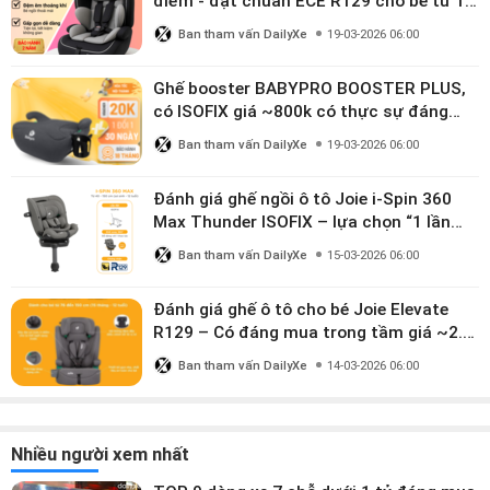
điểm - đạt chuẩn ECE R129 cho bé từ 1–
10 tuổi
Ban tham vấn DailyXe
19-03-2026 06:00
Ghế booster BABYPRO BOOSTER PLUS,
có ISOFIX giá ~800k có thực sự đáng
mua?
Ban tham vấn DailyXe
19-03-2026 06:00
Đánh giá ghế ngồi ô tô Joie i-Spin 360
Max Thunder ISOFIX – lựa chọn “1 lần
dùng đến 12 năm” có đáng giá gần 9
Ban tham vấn DailyXe
15-03-2026 06:00
triệu?
Đánh giá ghế ô tô cho bé Joie Elevate
R129 – Có đáng mua trong tầm giá ~2.8
triệu?
Ban tham vấn DailyXe
14-03-2026 06:00
Nhiều người xem nhất