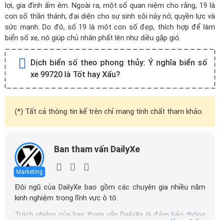
lợi, gia đình ấm êm. Ngoài ra, một số quan niệm cho rằng, 19 là
con số thần thánh, đại diện cho sự sinh sôi nảy nở, quyền lực và
sức mạnh. Do đó, số 19 là một con số đẹp, thích hợp để làm
biển số xe, nó giúp chủ nhân phất lên như diều gặp gió.
Dịch biển số theo phong thủy:
Ý nghĩa biển số
xe 99720 là Tốt hay Xấu?
(*) Tất cả thông tin kể trên chỉ mang tính chất tham khảo.
Ban tham vấn DailyXe
Marketing
Đội ngũ của DailyXe bao gồm các chuyên gia nhiều năm
kinh nghiệm trong lĩnh vực ô tô.
Trách nhiệm của ban tham vấn DailyXe là đảm bảo thông