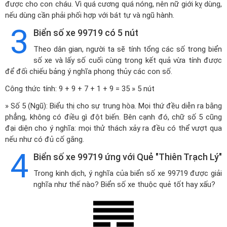
được cho con cháu. Vì quá cương quá nóng, nên nữ giới kỵ dùng,
nếu dùng cần phải phối hợp với bát tự và ngũ hành.
3
Biển số xe 99719 có 5 nút
Theo dân gian, người ta sẽ tính tổng các số trong biển
số xe và lấy số cuối cùng trong kết quả vừa tính được
để đối chiếu bảng ý nghĩa phong thủy các con số.
Công thức tính: 9 + 9 + 7 + 1 + 9 = 35 » 5 nút
» Số 5 (Ngũ): Biểu thị cho sự trung hòa. Mọi thứ đều diễn ra bằng
phẳng, không có điều gì đột biến. Bên cạnh đó, chữ số 5 cũng
đại diện cho ý nghĩa: mọi thử thách xảy ra đều có thể vượt qua
nếu như có đủ cố gắng.
4
Biển số xe 99719 ứng với Quẻ "Thiên Trạch Lý"
Trong kinh dịch, ý nghĩa của biển số xe 99719 được giải
nghĩa như thế nào? Biển số xe thuộc quẻ tốt hay xấu?