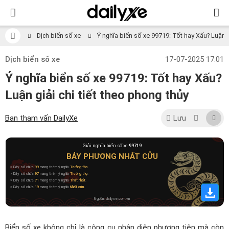
Dịch biển số xe
Ý nghĩa biển số xe 99719: Tốt hay Xấu? Luận gi
Dịch biển số xe
17-07-2025 17:01
Ý nghĩa biển số xe 99719: Tốt hay Xấu?
Luận giải chi tiết theo phong thủy
Ban tham vấn DailyXe
Lưu
Giải nghĩa biển số xe
99719
BẢY PHƯƠNG NHẤT CỬU
» Dãy số chứa
99
mang thêm ý nghĩa
Trường tồn
.
» Dãy số chứa
97
mang thêm ý nghĩa
Trường thọ
.
» Dãy số chứa
71
mang thêm ý nghĩa
Thất nhất
.
» Dãy số chứa
19
mang thêm ý nghĩa
Nhất cửu
.
Nguồn: dailyxe.com.vn
Biển số xe không chỉ là công cụ nhận diện phương tiện mà còn