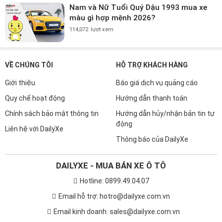
Nam và Nữ Tuổi Quý Dậu 1993 mua xe
màu gì hợp mệnh 2026?
114,072
lượt xem
VỀ CHÚNG TÔI
HỖ TRỢ KHÁCH HÀNG
Giới thiệu
Báo giá dịch vụ quảng cáo
Quy chế hoạt động
Hướng dẫn thanh toán
Chính sách bảo mật thông tin
Hướng dẫn hủy/nhận bản tin tự
động
Liên hệ với DailyXe
Thông báo của DailyXe
DAILYXE - MUA BÁN XE Ô TÔ
Hotline: 0899.49.04.07
Email hỗ trợ: hotro@dailyxe.com.vn
Email kinh doanh: sales@dailyxe.com.vn