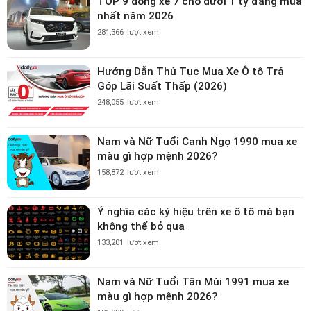
TOP 9 dòng xe 7 chỗ dưới 1 tỷ đáng mua
nhất năm 2026
281,366
lượt xem
Hướng Dẫn Thủ Tục Mua Xe Ô tô Trả
Góp Lãi Suất Thấp (2026)
248,055
lượt xem
Nam và Nữ Tuổi Canh Ngọ 1990 mua xe
màu gì hợp mệnh 2026?
158,872
lượt xem
Ý nghĩa các ký hiệu trên xe ô tô mà bạn
không thể bỏ qua
133,201
lượt xem
Nam và Nữ Tuổi Tân Mùi 1991 mua xe
màu gì hợp mệnh 2026?