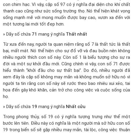
con chim hạc. Vì vậy, cặp số 97 có ý nghĩa đại diện cho khí chất
thanh cao cũng như sức sống trường thọ. Nó thể hiện khát vọng
sống mạnh mẽ với mong muốn được bay cao, vươn xa đến với
một tương lai mới tốt đẹp hơn.
» Dãy số chứa
71
mang ý nghĩa
Thất nhất
Từ xưa đến nay, người ta quan niệm rằng số 7 là thất tức là thất
bại, mất mát. Nó thể hiện cho sự đổ vỡ và đau buồn nên không
nhiều người thích con số này. Còn số 1 là biểu tượng cho sự ra
đời và một sự khởi đầu mới. Cũng chính vì vậy, con số 71 được
hiểu thành “khởi đầu cho sự thất bại”. Do đó, nhiều người đã
xem đây là cặp số không may mắn và không muốn sở hữu nó vì
người ta tin rằng con số này sẽ rước theo bao nhiêu xui xẻo, tai
họa đến gây khó khăn, cản trở cho công việc và cuộc sống của
họ.
» Dãy số chứa
19
mang ý nghĩa
Nhất cửu
Trong phong thủy, số 19 có ý nghĩa tượng trưng như thể một
bước lên tiên. Điều này có nghĩa là một người mà sở hữu con số
19 trong biển số sẽ gặp nhiều may mắn, tài lộc, công việc thuận