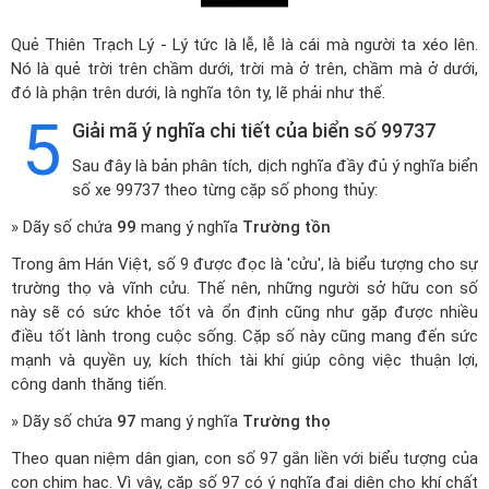
Quẻ Thiên Trạch Lý - Lý tức là lễ, lễ là cái mà người ta xéo lên.
Nó là quẻ trời trên chầm dưới, trời mà ở trên, chầm mà ở dưới,
đó là phận trên dưới, là nghĩa tôn ty, lẽ phải như thế.
5
Giải mã ý nghĩa chi tiết của biển số 99737
Sau đây là bản phân tích, dịch nghĩa đầy đủ ý nghĩa biển
số xe 99737 theo từng cặp số phong thủy:
» Dãy số chứa
99
mang ý nghĩa
Trường tồn
Trong âm Hán Việt, số 9 được đọc là 'cửu', là biểu tượng cho sự
trường thọ và vĩnh cửu. Thế nên, những người sở hữu con số
này sẽ có sức khỏe tốt và ổn định cũng như gặp được nhiều
điều tốt lành trong cuộc sống. Cặp số này cũng mang đến sức
mạnh và quyền uy, kích thích tài khí giúp công việc thuận lợi,
công danh thăng tiến.
» Dãy số chứa
97
mang ý nghĩa
Trường thọ
Theo quan niệm dân gian, con số 97 gắn liền với biểu tượng của
con chim hạc. Vì vậy, cặp số 97 có ý nghĩa đại diện cho khí chất