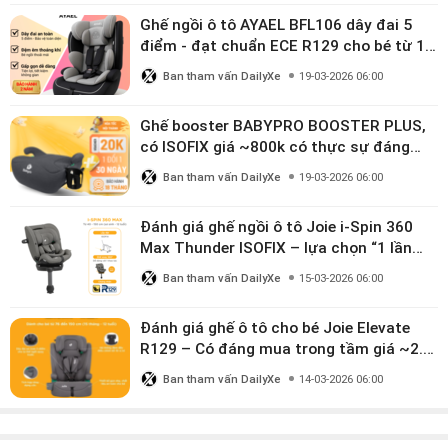
Ghế ngồi ô tô AYAEL BFL106 dây đai 5
điểm - đạt chuẩn ECE R129 cho bé từ 1–
10 tuổi
Ban tham vấn DailyXe
19-03-2026 06:00
Ghế booster BABYPRO BOOSTER PLUS,
có ISOFIX giá ~800k có thực sự đáng
mua?
Ban tham vấn DailyXe
19-03-2026 06:00
Đánh giá ghế ngồi ô tô Joie i-Spin 360
Max Thunder ISOFIX – lựa chọn “1 lần
dùng đến 12 năm” có đáng giá gần 9
Ban tham vấn DailyXe
15-03-2026 06:00
triệu?
Đánh giá ghế ô tô cho bé Joie Elevate
R129 – Có đáng mua trong tầm giá ~2.8
triệu?
Ban tham vấn DailyXe
14-03-2026 06:00