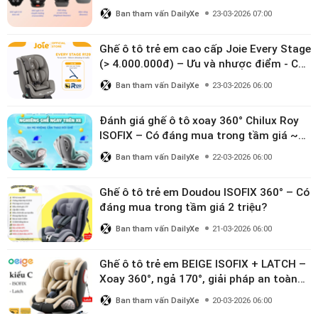
Ban tham vấn DailyXe
23-03-2026 07:00
Ghế ô tô trẻ em cao cấp Joie Every Stage
(> 4.000.000đ) – Ưu và nhược điểm - Có
đáng đầu tư cho bé từ 0–12 tuổi?
Ban tham vấn DailyXe
23-03-2026 06:00
Đánh giá ghế ô tô xoay 360° Chilux Roy
ISOFIX – Có đáng mua trong tầm giá ~3
triệu
Ban tham vấn DailyXe
22-03-2026 06:00
Ghế ô tô trẻ em Doudou ISOFIX 360° – Có
đáng mua trong tầm giá 2 triệu?
Ban tham vấn DailyXe
21-03-2026 06:00
Ghế ô tô trẻ em BEIGE ISOFIX + LATCH –
Xoay 360°, ngả 170°, giải pháp an toàn
linh hoạt cho bé 0–10 tuổi
Ban tham vấn DailyXe
20-03-2026 06:00