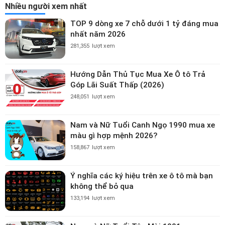
Nhiều người xem nhất
TOP 9 dòng xe 7 chỗ dưới 1 tỷ đáng mua
nhất năm 2026
281,355
lượt xem
Hướng Dẫn Thủ Tục Mua Xe Ô tô Trả
Góp Lãi Suất Thấp (2026)
248,051
lượt xem
Nam và Nữ Tuổi Canh Ngọ 1990 mua xe
màu gì hợp mệnh 2026?
158,867
lượt xem
Ý nghĩa các ký hiệu trên xe ô tô mà bạn
không thể bỏ qua
133,194
lượt xem