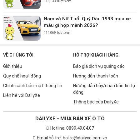
118,133
lượt xem
Nam và Nữ Tuổi Quý Dậu 1993 mua xe
màu gì hợp mệnh 2026?
114,069
lượt xem
VỀ CHÚNG TÔI
HỖ TRỢ KHÁCH HÀNG
Giới thiệu
Báo giá dịch vụ quảng cáo
Quy chế hoạt động
Hướng dẫn thanh toán
Chính sách bảo mật thông tin
Hướng dẫn hủy/nhận bản tin tự
động
Liên hệ với DailyXe
Thông báo của DailyXe
DAILYXE - MUA BÁN XE Ô TÔ
Hotline: 0899.49.04.07
Email hỗ trợ: hotro@dailyxe.com.vn