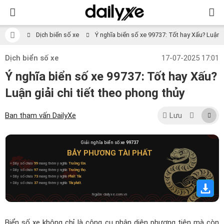
Dịch biển số xe
Ý nghĩa biển số xe 99737: Tốt hay Xấu? Luận gi
Dịch biển số xe
17-07-2025 17:01
Ý nghĩa biển số xe 99737: Tốt hay Xấu?
Luận giải chi tiết theo phong thủy
Ban tham vấn DailyXe
Lưu
Giải nghĩa biển số xe
99737
BẢY PHƯƠNG TÀI PHẤT
» Dãy số chứa
99
mang thêm ý nghĩa
Trường tồn
.
» Dãy số chứa
97
mang thêm ý nghĩa
Trường thọ
.
» Dãy số chứa
73
mang thêm ý nghĩa
Phất Tài
.
» Dãy số chứa
37
mang thêm ý nghĩa
Tài phất
.
Nguồn: dailyxe.com.vn
Biển số xe không chỉ là công cụ nhận diện phương tiện mà còn