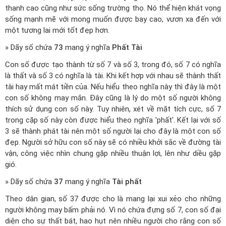
thanh cao cũng như sức sống trường thọ. Nó thể hiện khát vọng
sống mạnh mẽ với mong muốn được bay cao, vươn xa đến với
một tương lai mới tốt đẹp hơn.
» Dãy số chứa
73
mang ý nghĩa
Phất Tài
Con số được tạo thành từ số 7 và số 3, trong đó, số 7 có nghĩa
là thất và số 3 có nghĩa là tài. Khi kết hợp với nhau sẽ thành thất
tài hay mất mát tiền của. Nếu hiểu theo nghĩa này thì đây là một
con số không may mắn. Đây cũng là lý do một số người không
thích sử dụng con số này. Tuy nhiên, xét về mặt tích cực, số 7
trong cặp số này còn được hiểu theo nghĩa 'phất'. Kết lại với số
3 sẽ thành phát tài nên một số người lại cho đây là một con số
đẹp. Người sở hữu con số này sẽ có nhiều khởi sắc về đường tài
vận, công việc nhìn chung gặp nhiều thuận lợi, lên như diều gặp
gió.
» Dãy số chứa
37
mang ý nghĩa
Tài phất
Theo dân gian, số 37 được cho là mang lại xui xẻo cho những
người không may bấm phải nó. Vì nó chứa đựng số 7, con số đại
diện cho sự thất bát, hao hụt nên nhiều người cho rằng con số