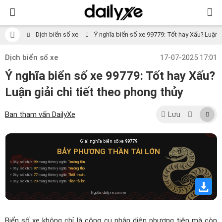
Dịch biển số xe
Ý nghĩa biển số xe 99779: Tốt hay Xấu? Luận gi
Dịch biển số xe
17-07-2025 17:01
Ý nghĩa biển số xe 99779: Tốt hay Xấu?
Luận giải chi tiết theo phong thủy
Ban tham vấn DailyXe
Lưu
Giải nghĩa biển số xe
99779
BẢY PHƯƠNG THẦN TÀI LỚN
» Dãy số chứa
99
mang thêm ý nghĩa
Trường tồn
.
» Dãy số chứa
97
mang thêm ý nghĩa
Trường thọ
.
» Dãy số chứa
77
mang thêm ý nghĩa
Thất thoát
.
» Dãy số chứa
79
mang thêm ý nghĩa
Thần tài lớn
.
Nguồn: dailyxe.com.vn
Biển số xe không chỉ là công cụ nhận diện phương tiện mà còn