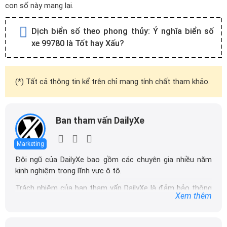
con số này mang lại.
Dịch biển số theo phong thủy:
Ý nghĩa biển số
xe 99780 là Tốt hay Xấu?
(*) Tất cả thông tin kể trên chỉ mang tính chất tham khảo.
Ban tham vấn DailyXe
Marketing
Đội ngũ của DailyXe bao gồm các chuyên gia nhiều năm
kinh nghiệm trong lĩnh vực ô tô.
Trách nhiệm của ban tham vấn DailyXe là đảm bảo thông
Xem thêm
tin chính xác được đăng tải trên dailyxe.com.vn, thường
xuyên cập nhật thông tin mới về xe ô tô, thông tin khuyến
mãi của các hãng xe để người đọc có thể tiếp cận thông