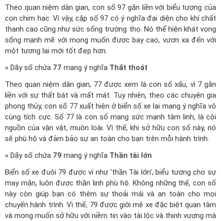
Theo quan niệm dân gian, con số 97 gắn liền với biểu tượng của
con chim hạc. Vì vậy, cặp số 97 có ý nghĩa đại diện cho khí chất
thanh cao cũng như sức sống trường thọ. Nó thể hiện khát vọng
sống mạnh mẽ với mong muốn được bay cao, vươn xa đến với
một tương lai mới tốt đẹp hơn.
» Dãy số chứa
77
mang ý nghĩa
Thất thoát
Theo quan niệm dân gian, 77 được xem là con số xấu, vì 7 gắn
liền với sự thất bát và mất mát. Tuy nhiên, theo các chuyên gia
phong thủy, con số 77 xuất hiện ở biển số xe lại mang ý nghĩa vô
cùng tích cực. Số 77 là con số mang sức mạnh tâm linh, là cội
nguồn của vận vật, muôn loài. Vì thế, khi sở hữu con số này, nó
sẽ phù hộ và đảm bảo sự an toàn cho bạn trên mỗi hành trình.
» Dãy số chứa
79
mang ý nghĩa
Thần tài lớn
Biển số xe đuôi 79 được ví như 'thần Tài lớn', biểu tượng cho sự
may mắn, luôn được thần linh phù hộ. Không những thế, con số
này còn giúp bạn có thêm sự thoải mái và an toàn cho mọi
chuyến hành trình. Vì thế, 79 được giới mê xe đặc biệt quan tâm
và mong muốn sở hữu với niềm tin vào tài lộc và thịnh vượng mà