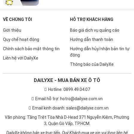
VỀ CHÚNG TÔI
HỖ TRỢ KHÁCH HÀNG
Giới thiệu
Báo giá dịch vụ quảng cáo
Quy chế hoạt động
Hướng dẫn thanh toán
Chính sách bảo mật thông tin
Hướng dẫn hủy/nhận bản tin tự
động
Liên hệ với DailyXe
Thông báo của DailyXe
DAILYXE - MUA BÁN XE Ô TÔ
Hotline: 0899.49.04.07
Email hỗ trợ: hotro@dailyxe.com.vn
Email kinh doanh: sales@dailyxe.com.vn
Văn phòng: Tầng Trệt Tòa Nhà D-Head 371 Nguyễn Kiệm, Phường
3, Quận Gò Vấp, TP.HCM.
DailyXe không bán xe trực tiếp, Quý Khách mua xe xin vui lòng liên hệ