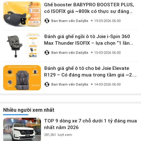
Ghế booster BABYPRO BOOSTER PLUS,
có ISOFIX giá ~800k có thực sự đáng
mua?
Ban tham vấn DailyXe
19-03-2026 06:00
Đánh giá ghế ngồi ô tô Joie i-Spin 360
Max Thunder ISOFIX – lựa chọn “1 lần
dùng đến 12 năm” có đáng giá gần 9
Ban tham vấn DailyXe
15-03-2026 06:00
triệu?
Đánh giá ghế ô tô cho bé Joie Elevate
R129 – Có đáng mua trong tầm giá ~2.8
triệu?
Ban tham vấn DailyXe
14-03-2026 06:00
Nhiều người xem nhất
TOP 9 dòng xe 7 chỗ dưới 1 tỷ đáng mua
nhất năm 2026
281,361
lượt xem