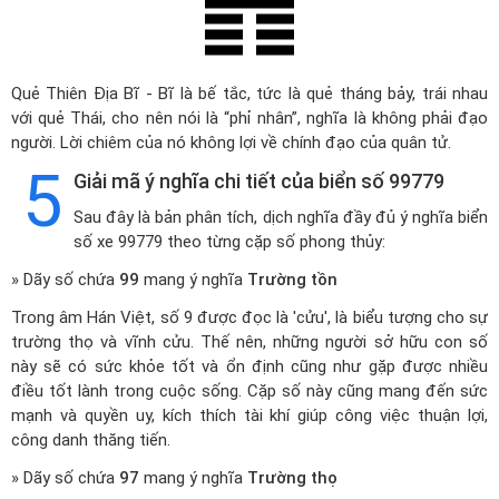
Quẻ Thiên Địa Bĩ - Bĩ là bế tắc, tức là quẻ tháng bảy, trái nhau
với quẻ Thái, cho nên nói là “phỉ nhân”, nghĩa là không phải đạo
người. Lời chiêm của nó không lợi về chính đạo của quân tử.
5
Giải mã ý nghĩa chi tiết của biển số 99779
Sau đây là bản phân tích, dịch nghĩa đầy đủ ý nghĩa biển
số xe 99779 theo từng cặp số phong thủy:
» Dãy số chứa
99
mang ý nghĩa
Trường tồn
Trong âm Hán Việt, số 9 được đọc là 'cửu', là biểu tượng cho sự
trường thọ và vĩnh cửu. Thế nên, những người sở hữu con số
này sẽ có sức khỏe tốt và ổn định cũng như gặp được nhiều
điều tốt lành trong cuộc sống. Cặp số này cũng mang đến sức
mạnh và quyền uy, kích thích tài khí giúp công việc thuận lợi,
công danh thăng tiến.
» Dãy số chứa
97
mang ý nghĩa
Trường thọ