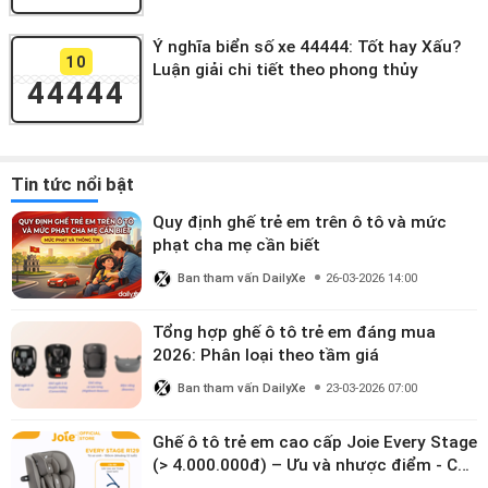
Ý nghĩa biển số xe 44444: Tốt hay Xấu?
10
Luận giải chi tiết theo phong thủy
44444
Tin tức nổi bật
Quy định ghế trẻ em trên ô tô và mức
phạt cha mẹ cần biết
Ban tham vấn DailyXe
26-03-2026 14:00
Tổng hợp ghế ô tô trẻ em đáng mua
2026: Phân loại theo tầm giá
Ban tham vấn DailyXe
23-03-2026 07:00
Ghế ô tô trẻ em cao cấp Joie Every Stage
(> 4.000.000đ) – Ưu và nhược điểm - Có
đáng đầu tư cho bé từ 0–12 tuổi?