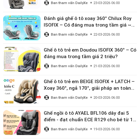
Ban tham vấn DailyXe
23-03-2026 06:00
Đánh giá ghế ô tô xoay 360° Chilux Roy
ISOFIX – Có đáng mua trong tầm giá ~3
triệu
Ban tham vấn DailyXe
22-03-2026 06:00
Ghế ô tô trẻ em Doudou ISOFIX 360° – Có
đáng mua trong tầm giá 2 triệu?
Ban tham vấn DailyXe
21-03-2026 06:00
Ghế ô tô trẻ em BEIGE ISOFIX + LATCH –
Xoay 360°, ngả 170°, giải pháp an toàn
linh hoạt cho bé 0–10 tuổi
Ban tham vấn DailyXe
20-03-2026 06:00
Ghế ngồi ô tô AYAEL BFL106 dây đai 5
điểm - đạt chuẩn ECE R129 cho bé từ 1–
10 tuổi
Ban tham vấn DailyXe
19-03-2026 06:00