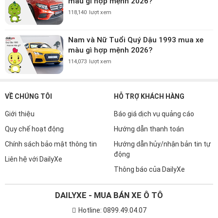
màu gì hợp mệnh 2026?
118,140
lượt xem
Nam và Nữ Tuổi Quý Dậu 1993 mua xe
màu gì hợp mệnh 2026?
114,073
lượt xem
VỀ CHÚNG TÔI
HỖ TRỢ KHÁCH HÀNG
Giới thiệu
Báo giá dịch vụ quảng cáo
Quy chế hoạt động
Hướng dẫn thanh toán
Chính sách bảo mật thông tin
Hướng dẫn hủy/nhận bản tin tự
động
Liên hệ với DailyXe
Thông báo của DailyXe
DAILYXE - MUA BÁN XE Ô TÔ
Hotline: 0899.49.04.07