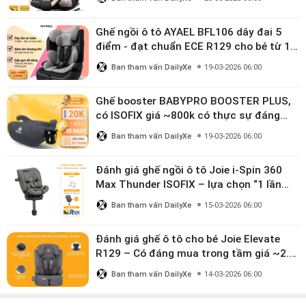
Ghế ngồi ô tô AYAEL BFL106 dây đai 5
điểm - đạt chuẩn ECE R129 cho bé từ 1–
10 tuổi
Ban tham vấn DailyXe
19-03-2026 06:00
Ghế booster BABYPRO BOOSTER PLUS,
có ISOFIX giá ~800k có thực sự đáng
mua?
Ban tham vấn DailyXe
19-03-2026 06:00
Đánh giá ghế ngồi ô tô Joie i-Spin 360
Max Thunder ISOFIX – lựa chọn “1 lần
dùng đến 12 năm” có đáng giá gần 9
Ban tham vấn DailyXe
15-03-2026 06:00
triệu?
Đánh giá ghế ô tô cho bé Joie Elevate
R129 – Có đáng mua trong tầm giá ~2.8
triệu?
Ban tham vấn DailyXe
14-03-2026 06:00