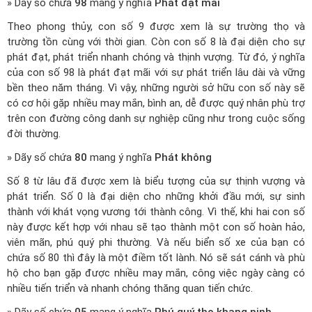
» Dãy số chứa
98
mang ý nghĩa
Phát đạt mãi
Theo phong thủy, con số 9 được xem là sự trường thọ và
trường tồn cùng với thời gian. Còn con số 8 là đại diện cho sự
phát đạt, phát triển nhanh chóng và thịnh vượng. Từ đó, ý nghĩa
của con số 98 là phát đạt mãi với sự phát triển lâu dài và vững
bền theo năm tháng. Vì vậy, những người sở hữu con số này sẽ
có cơ hội gặp nhiều may mắn, bình an, dễ được quý nhân phù trợ
trên con đường công danh sự nghiệp cũng như trong cuộc sống
đời thường.
» Dãy số chứa
80
mang ý nghĩa
Phát không
Số 8 từ lâu đã được xem là biểu tượng của sự thịnh vượng và
phát triển. Số 0 là đại diện cho những khởi đầu mới, sự sinh
thành với khát vọng vương tới thành công. Vì thế, khi hai con số
này được kết hợp với nhau sẽ tạo thành một con số hoàn hảo,
viên mãn, phú quý phi thường. Và nếu biển số xe của bạn có
chứa số 80 thì đây là một điềm tốt lành. Nó sẽ sát cánh và phù
hộ cho bạn gặp được nhiều may mắn, công việc ngày càng có
nhiều tiến triển và nhanh chóng thăng quan tiến chức.