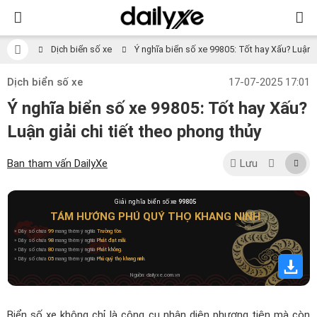
Dịch biển số xe
Ý nghĩa biển số xe 99805: Tốt hay Xấu? Luận gi
Dịch biển số xe
17-07-2025 17:01
Ý nghĩa biển số xe 99805: Tốt hay Xấu?
Luận giải chi tiết theo phong thủy
Ban tham vấn DailyXe
Lưu
Giải nghĩa biển số xe
99805
TÁM HƯỚNG PHÚ QUÝ THỌ KHANG NINH
» Dãy số chứa
99
mang thêm ý nghĩa
Trường tồn
.
» Dãy số chứa
98
mang thêm ý nghĩa
Phát đạt mãi
.
» Dãy số chứa
80
mang thêm ý nghĩa
Phát không
.
» Dãy số chứa
05
mang thêm ý nghĩa
Phú quý thọ khang ninh
.
Nguồn: dailyxe.com.vn
Biển số xe không chỉ là công cụ nhận diện phương tiện mà còn