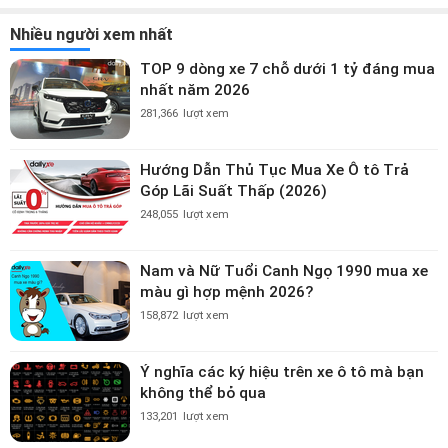
Nhiều người xem nhất
TOP 9 dòng xe 7 chỗ dưới 1 tỷ đáng mua
nhất năm 2026
281,366
lượt xem
Hướng Dẫn Thủ Tục Mua Xe Ô tô Trả
Góp Lãi Suất Thấp (2026)
248,055
lượt xem
Nam và Nữ Tuổi Canh Ngọ 1990 mua xe
màu gì hợp mệnh 2026?
158,872
lượt xem
Ý nghĩa các ký hiệu trên xe ô tô mà bạn
không thể bỏ qua
133,201
lượt xem