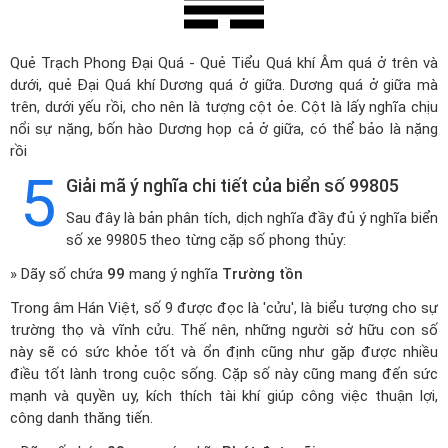
Quẻ Trạch Phong Đại Quá - Quẻ Tiểu Quá khí Âm quá ở trên và
dưới, quẻ Đại Quá khí Dương quá ở giữa. Dương quá ở giữa mà
trên, dưới yếu rồi, cho nên là tượng cột ỏe. Cột là lấy nghĩa chịu
nổi sự nặng, bốn hào Dương họp cả ở giữa, có thể bảo là nặng
rồi
5
Giải mã ý nghĩa chi tiết của biển số 99805
Sau đây là bản phân tích, dịch nghĩa đầy đủ ý nghĩa biển
số xe 99805 theo từng cặp số phong thủy:
» Dãy số chứa
99
mang ý nghĩa
Trường tồn
Trong âm Hán Việt, số 9 được đọc là 'cửu', là biểu tượng cho sự
trường thọ và vĩnh cửu. Thế nên, những người sở hữu con số
này sẽ có sức khỏe tốt và ổn định cũng như gặp được nhiều
điều tốt lành trong cuộc sống. Cặp số này cũng mang đến sức
mạnh và quyền uy, kích thích tài khí giúp công việc thuận lợi,
công danh thăng tiến.