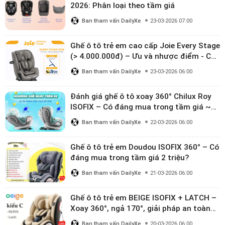
2026: Phân loại theo tầm giá
Ban tham vấn DailyXe
23-03-2026 07:00
Ghế ô tô trẻ em cao cấp Joie Every Stage
(> 4.000.000đ) – Ưu và nhược điểm - Có
đáng đầu tư cho bé từ 0–12 tuổi?
Ban tham vấn DailyXe
23-03-2026 06:00
Đánh giá ghế ô tô xoay 360° Chilux Roy
ISOFIX – Có đáng mua trong tầm giá ~3
triệu
Ban tham vấn DailyXe
22-03-2026 06:00
Ghế ô tô trẻ em Doudou ISOFIX 360° – Có
đáng mua trong tầm giá 2 triệu?
Ban tham vấn DailyXe
21-03-2026 06:00
Ghế ô tô trẻ em BEIGE ISOFIX + LATCH –
Xoay 360°, ngả 170°, giải pháp an toàn
linh hoạt cho bé 0–10 tuổi
Ban tham vấn DailyXe
20-03-2026 06:00