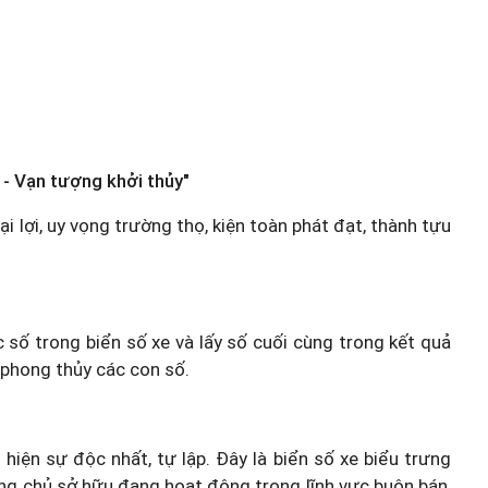
 - Vạn tượng khởi thủy"
đại lợi, uy vọng trường thọ, kiện toàn phát đạt, thành tựu
c số trong biển số xe và lấy số cuối cùng trong kết quả
 phong thủy các con số.
 hiện sự độc nhất, tự lập. Đây là biển số xe biểu trưng
hững chủ sở hữu đang hoạt động trong lĩnh vực buôn bán,