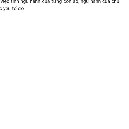
việc tính ngũ hành của từng con số, ngũ hành của chủ
c yếu tố đó.