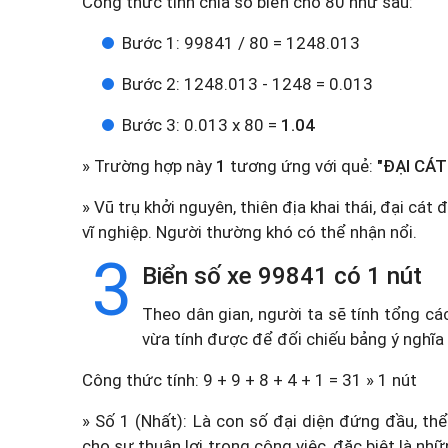
Công thức tính chia số biển cho 80 như sau:
Bước 1: 99841 / 80 = 1248.013
Bước 2: 1248.013 - 1248 = 0.013
Bước 3: 0.013 x 80 =
1.04
» Trường hợp này
1
tương ứng với quẻ:
"ĐẠI CÁT
» Vũ trụ khởi nguyên, thiên địa khai thái, đại cát 
vĩ nghiệp. Người thường khó có thể nhận nổi.
3
Biển số xe 99841 có 1 nút
Theo dân gian, người ta sẽ tính tổng cá
vừa tính được để đối chiếu bảng ý nghĩa
Công thức tính: 9 + 9 + 8 + 4 + 1 = 31 » 1 nút
» Số 1 (Nhất): Là con số đại diện đứng đầu, thể
cho sự thuận lợi trong công việc, đặc biệt là n