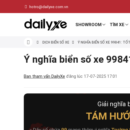
hotro@dailyxe.com.vn
SHOWROOM
TÌM XE
DỊCH BIỂN SỐ XE
Ý NGHĨA BIỂN SỐ XE 99841: TỐ
Ý nghĩa biển số xe 99841
Ban tham vấn DailyXe
đăng lúc
17-07-2025 17:01
Giải nghĩa 
TÁM HƯỚ
» Dãy số chứa
99
mang thêm ý nghĩa
Trường 