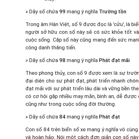
» Dãy số chứa
99
mang ý nghĩa
Trường tồn
Trong âm Hán Việt, số 9 được đọc là 'cửu', là b
người sở hữu con số này sẽ có sức khỏe tốt và
cuộc sống. Cặp số này cũng mang đến sức mạnh và
công danh thăng tiến.
» Dãy số chứa
98
mang ý nghĩa
Phát đạt mãi
Theo phong thủy, con số 9 được xem là sự trường
đại diện cho sự phát đạt, phát triển nhanh chón
đạt mãi với sự phát triển lâu dài và vững bền t
có cơ hội gặp nhiều may mắn, bình an, dễ được
cũng như trong cuộc sống đời thường.
» Dãy số chứa
84
mang ý nghĩa
Phát đạt
Con số 84 trên biển số xe mang ý nghĩa vô cùng
và hoàn hảo. Nói một cách đơn giản con số này