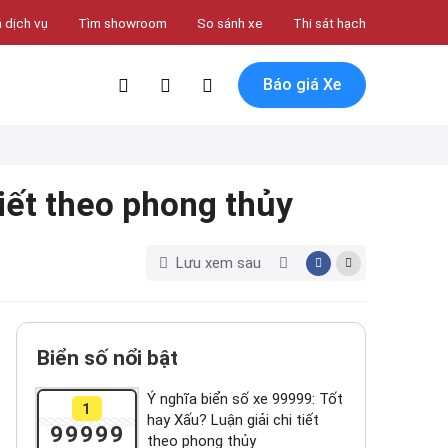
 dịch vụ
Tìm showroom
So sánh xe
Thi sát hạch
Báo giá Xe
tiết theo phong thủy
Lưu xem sau
Biển số nổi bật
Ý nghĩa biển số xe 99999: Tốt
1
hay Xấu? Luận giải chi tiết
99999
theo phong thủy