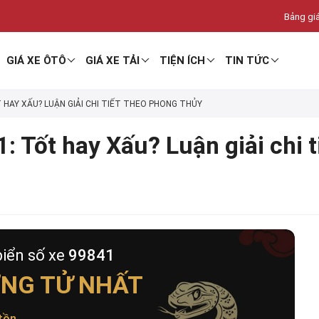
Bảng giá
GIÁ XE ÔTÔ
GIÁ XE TẢI
TIỆN ÍCH
TIN TỨC
T HAY XẤU? LUẬN GIẢI CHI TIẾT THEO PHONG THỦY
: Tốt hay Xấu? Luận giải chi 
biển số xe
99841
NG TỬ NHẤT
tồn
.