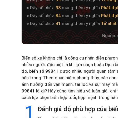
» Dãy số chứa
98
mang thêm ý nghĩa
Phát đạ
» Dãy số chứa
84
mang thêm ý nghĩa
Phát đạ
» Dãy số chứa
41
mang thêm ý nghĩa
Tử nhất
.
Nguồn: 
Biển số xe không chỉ là công cụ nhận diện phươ
nhiều người, đặc biệt là khi lựa chọn hoặc
Dịch b
đó,
biển số 99841
được nhiều người quan tâm n
bên trong. Theo quan niệm phong thủy, các con 
ảnh hưởng đến vận mệnh, tài lộc và sự may mắ
99841
là gì? Hãy cùng tìm hiểu và luận giải chi
cách lựa chọn biển hợp tuổi, hợp mệnh trong n
1
Đánh giá độ phù hợp của biể