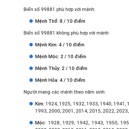
Biển số 99881 phù hợp với mệnh:
Mệnh Thổ: 8 / 10 điểm
Biển số 99881 không phù hợp với mệnh:
Mệnh Kim: 4 / 10 điểm
Mệnh Mộc: 2 / 10 điểm
Mệnh Thủy: 2 / 10 điểm
Mệnh Hỏa: 4 / 10 điểm
Người mang các mệnh theo năm sinh:
Kim:
1924, 1925, 1932, 1933, 1940, 1941, 
1993, 2000, 2001, 2014, 2015, 2022, 2023,
Mộc:
1928, 1929, 1942, 1943, 1950, 1951