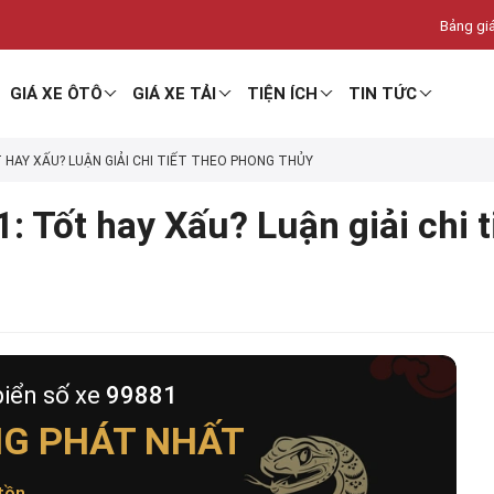
Bảng giá
GIÁ XE ÔTÔ
GIÁ XE TẢI
TIỆN ÍCH
TIN TỨC
T HAY XẤU? LUẬN GIẢI CHI TIẾT THEO PHONG THỦY
: Tốt hay Xấu? Luận giải chi 
biển số xe
99881
G PHÁT NHẤT
tồn
.