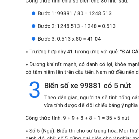
Công thức tính chia số biển cho 80 như sau:
Bước 1: 99881 / 80 = 1248.513
Bước 2: 1248.513 - 1248 = 0.513
Bước 3: 0.513 x 80 =
41.04
» Trường hợp này
41
tương ứng với quẻ:
"ĐẠI CÁ
» Dương khí rất mạnh, có danh có lợi, khỏe mạnh
có tâm niệm lên trên cầu tiến. Nam nữ đều nên d
3
Biển số xe 99881 có 5 nút
Theo dân gian, người ta sẽ tính tổng cá
vừa tính được để đối chiếu bảng ý nghĩa
Công thức tính: 9 + 9 + 8 + 8 + 1 = 35 » 5 nút
» Số 5 (Ngũ): Biểu thị cho sự trung hòa. Mọi thứ
cạnh đó, chữ số 5 cũng đại diện cho ý nghĩa: m