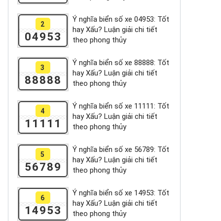
Ý nghĩa biển số xe 04953: Tốt
2
hay Xấu? Luận giải chi tiết
04953
theo phong thủy
Ý nghĩa biển số xe 88888: Tốt
3
hay Xấu? Luận giải chi tiết
88888
theo phong thủy
Ý nghĩa biển số xe 11111: Tốt
4
hay Xấu? Luận giải chi tiết
11111
theo phong thủy
Ý nghĩa biển số xe 56789: Tốt
5
hay Xấu? Luận giải chi tiết
56789
theo phong thủy
Ý nghĩa biển số xe 14953: Tốt
6
hay Xấu? Luận giải chi tiết
14953
theo phong thủy