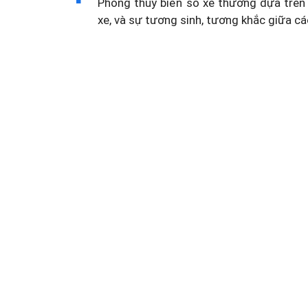
Phong thủy biển số xe thường dựa trên 
xe, và sự tương sinh, tương khắc giữa cá