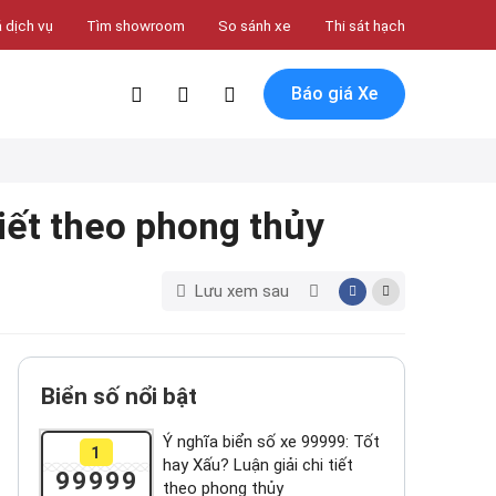
 dịch vụ
Tìm showroom
So sánh xe
Thi sát hạch
Báo giá Xe
tiết theo phong thủy
Lưu xem sau
Biển số nổi bật
Ý nghĩa biển số xe 99999: Tốt
1
hay Xấu? Luận giải chi tiết
99999
theo phong thủy