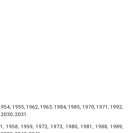
1954, 1955, 1962, 1963, 1984, 1985, 1970, 1971, 1992,
 2030, 2031.
, 1958, 1959, 1972, 1973, 1980, 1981, 1988, 1989,