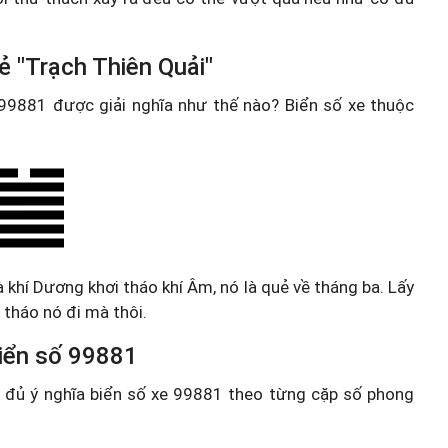
ẻ "Trạch Thiên Quải"
e 99881 được giải nghĩa như thế nào? Biển số xe thuộc
à khí Dương khơi tháo khí Âm, nó là quẻ về tháng ba. Lấy
tháo nó đi mà thôi.
 biển số 99881
ầy đủ ý nghĩa biển số xe 99881 theo từng cặp số phong