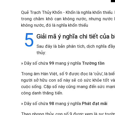
Quẻ Trạch Thủy Khốn - Khốn là nghĩa khốn thiếu. 
trong chằm khô cạn không nước, nhưng nước l
không nước, đó là nghĩa khốn thiếu
5
Giải mã ý nghĩa chi tiết của
Sau đây là bản phân tích, dịch nghĩa đ
thủy:
» Dãy số chứa
99
mang ý nghĩa
Trường tồn
Trong âm Hán Việt, số 9 được đọc là 'cửu', là b
người sở hữu con số này sẽ có sức khỏe tốt và
cuộc sống. Cặp số này cũng mang đến sức mạnh và
công danh thăng tiến.
» Dãy số chứa
98
mang ý nghĩa
Phát đạt mãi
Theo phong thủy, con số 9 được xem là sự trường