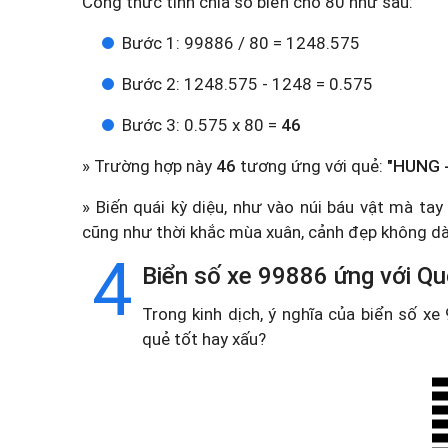
Công thức tính chia số biển cho 80 như sau:
Bước 1: 99886 / 80 = 1248.575
Bước 2: 1248.575 - 1248 = 0.575
Bước 3: 0.575 x 80 =
46
» Trường hợp này
46
tương ứng với quẻ:
"HUNG -
» Biến quái kỳ diệu, như vào núi báu vật mà ta
cũng như thời khắc mùa xuân, cảnh đẹp không dà
4
Biển số xe 99886 ứng với Qu
Trong kinh dịch, ý nghĩa của biển số x
quẻ tốt hay xấu?