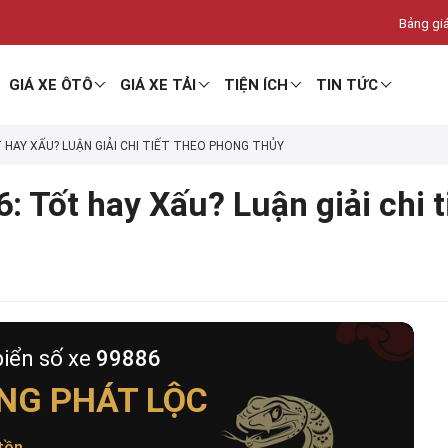
Bảng giá
GIÁ XE ÔTÔ
GIÁ XE TẢI
TIỆN ÍCH
TIN TỨC
T HAY XẤU? LUẬN GIẢI CHI TIẾT THEO PHONG THỦY
: Tốt hay Xấu? Luận giải chi 
biển số xe
99886
NG PHÁT LỘC
tồn
.