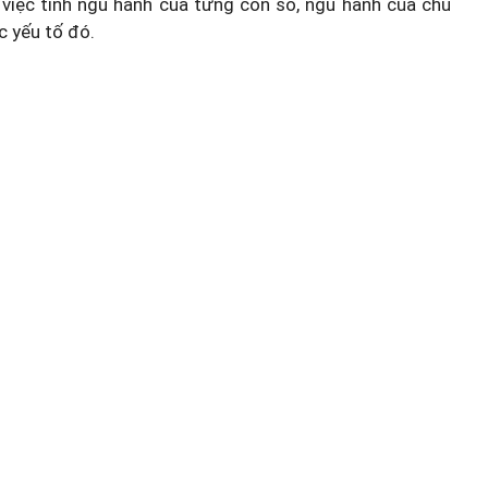
việc tính ngũ hành của từng con số, ngũ hành của chủ
c yếu tố đó.