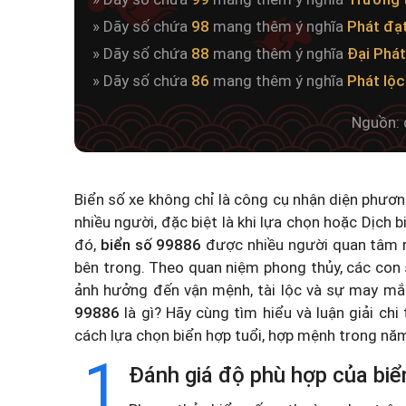
» Dãy số chứa
98
mang thêm ý nghĩa
Phát đạ
» Dãy số chứa
88
mang thêm ý nghĩa
Đại Phát
» Dãy số chứa
86
mang thêm ý nghĩa
Phát lộc
Nguồn: 
Biển số xe không chỉ là công cụ nhận diện phươ
nhiều người, đặc biệt là khi lựa chọn hoặc
Dịch b
đó,
biển số 99886
được nhiều người quan tâm n
bên trong. Theo quan niệm phong thủy, các con 
ảnh hưởng đến vận mệnh, tài lộc và sự may mắ
99886
là gì? Hãy cùng tìm hiểu và luận giải chi
cách lựa chọn biển hợp tuổi, hợp mệnh trong n
1
Đánh giá độ phù hợp của biể