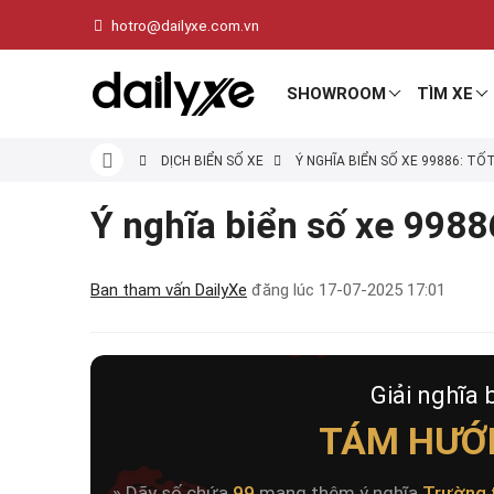
hotro@dailyxe.com.vn
SHOWROOM
TÌM XE
DỊCH BIỂN SỐ XE
Ý NGHĨA BIỂN SỐ XE 99886: TỐ
Ý nghĩa biển số xe 99886
Ban tham vấn DailyXe
đăng lúc
17-07-2025 17:01
Giải nghĩa 
TÁM HƯỚ
» Dãy số chứa
99
mang thêm ý nghĩa
Trường 