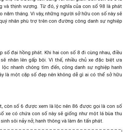
g và thịnh vượng. Từ đó, ý nghĩa của con số 98 là phát
heo năm tháng. Vì vậy, những người sở hữu con số này sẽ
 quý nhân phù trợ trên con đường công danh sự nghiệp
 số đại hồng phát. Khi hai con số 8 đi cùng nhau, điều
sẽ nhân lên gấp bội. Vì thế, nhiều chủ xe đặc biệt ưa
ài lộc nhanh chóng tìm đến, công danh sự nghiệp hanh
ây là một cặp số đẹp nên không dễ gì ai có thể sở hữu
t, còn số 6 được xem là lộc nên 86 được gọi là con số
 số xe có chứa con số này sẽ giống như một lá bùa thu
 sinh sôi nảy nở, hanh thông và làm ăn tấn phát.