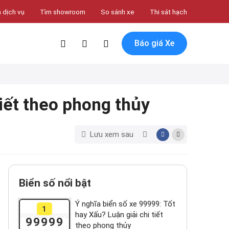
 dịch vụ
Tìm showroom
So sánh xe
Thi sát hạch
Báo giá Xe
tiết theo phong thủy
Lưu xem sau
Biển số nổi bật
Ý nghĩa biển số xe 99999: Tốt
1
hay Xấu? Luận giải chi tiết
99999
theo phong thủy