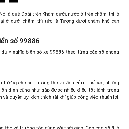
Nó là quẻ Đoài trên Khảm dưới, nước ở trên chằm, thì là
ại ở dưới chằm, thì tức là Tượng dưới chằm khô cạn
 biển số 99886
ầy đủ ý nghĩa biển số xe 99886 theo từng cặp số phong
iểu tượng cho sự trường thọ và vĩnh cửu. Thế nên, những
 ổn định cũng như gặp được nhiều điều tốt lành trong
 quyền uy, kích thích tài khí giúp công việc thuận lợi,
 thọ và trường tồn cùng với thời gian. Còn con số 8 là