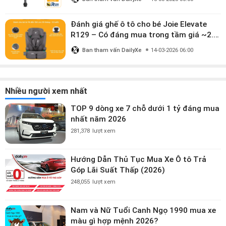
triệu?
Đánh giá ghế ô tô cho bé Joie Elevate
R129 – Có đáng mua trong tầm giá ~2.8
triệu?
Ban tham vấn DailyXe
14-03-2026 06:00
Nhiều người xem nhất
TOP 9 dòng xe 7 chỗ dưới 1 tỷ đáng mua
nhất năm 2026
281,378
lượt xem
Hướng Dẫn Thủ Tục Mua Xe Ô tô Trả
Góp Lãi Suất Thấp (2026)
248,055
lượt xem
Nam và Nữ Tuổi Canh Ngọ 1990 mua xe
màu gì hợp mệnh 2026?