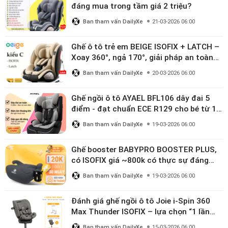
đáng mua trong tầm giá 2 triệu?
Ban tham vấn DailyXe
21-03-2026 06:00
Ghế ô tô trẻ em BEIGE ISOFIX + LATCH –
Xoay 360°, ngả 170°, giải pháp an toàn
linh hoạt cho bé 0–10 tuổi
Ban tham vấn DailyXe
20-03-2026 06:00
Ghế ngồi ô tô AYAEL BFL106 dây đai 5
điểm - đạt chuẩn ECE R129 cho bé từ 1–
10 tuổi
Ban tham vấn DailyXe
19-03-2026 06:00
Ghế booster BABYPRO BOOSTER PLUS,
có ISOFIX giá ~800k có thực sự đáng
mua?
Ban tham vấn DailyXe
19-03-2026 06:00
Đánh giá ghế ngồi ô tô Joie i-Spin 360
Max Thunder ISOFIX – lựa chọn “1 lần
dùng đến 12 năm” có đáng giá gần 9
Ban tham vấn DailyXe
15-03-2026 06:00