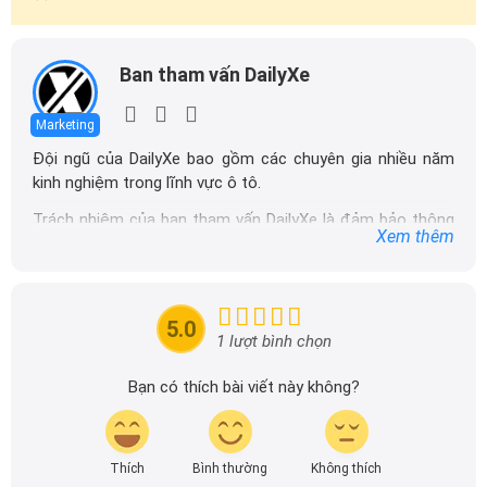
Ban tham vấn DailyXe
Marketing
Đội ngũ của DailyXe bao gồm các chuyên gia nhiều năm
kinh nghiệm trong lĩnh vực ô tô.
Trách nhiệm của ban tham vấn DailyXe là đảm bảo thông
Xem thêm
tin chính xác được đăng tải trên dailyxe.com.vn, thường
xuyên cập nhật thông tin mới về xe ô tô, thông tin khuyến
mãi của các hãng xe để người đọc có thể tiếp cận thông
tin nhanh chóng và dễ dàng hơn.
5.0
1 lượt bình chọn
Bạn có thích bài viết này không?
Thích
Bình thường
Không thích