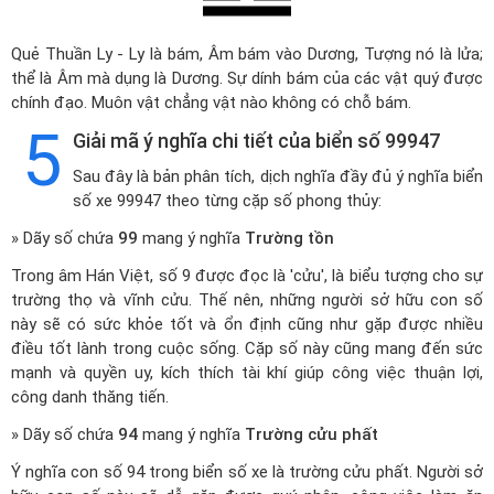
Quẻ Thuần Ly - Ly là bám, Âm bám vào Dương, Tượng nó là lửa;
thể là Âm mà dụng là Dương. Sự dính bám của các vật quý được
chính đạo. Muôn vật chẳng vật nào không có chỗ bám.
5
Giải mã ý nghĩa chi tiết của biển số 99947
Sau đây là bản phân tích, dịch nghĩa đầy đủ ý nghĩa biển
số xe 99947 theo từng cặp số phong thủy:
» Dãy số chứa
99
mang ý nghĩa
Trường tồn
Trong âm Hán Việt, số 9 được đọc là 'cửu', là biểu tượng cho sự
trường thọ và vĩnh cửu. Thế nên, những người sở hữu con số
này sẽ có sức khỏe tốt và ổn định cũng như gặp được nhiều
điều tốt lành trong cuộc sống. Cặp số này cũng mang đến sức
mạnh và quyền uy, kích thích tài khí giúp công việc thuận lợi,
công danh thăng tiến.
» Dãy số chứa
94
mang ý nghĩa
Trường cửu phất
Ý nghĩa con số 94 trong biển số xe là trường cửu phất. Người sở