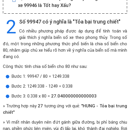
xe 99946 là Tốt hay Xấu?
2
Số 99947 có ý nghĩa là "Tỏa bại trung chiết"
Có nhiều phương pháp được áp dụng để tính toán và
giải thích ý nghĩa biển số xe theo phong thủy. Trong số
đó, một trong những phương thức phổ biến là chia số biển cho
80, nhằm giúp chủ xe hiểu rõ hơn về ý nghĩa của biển số mà mình
đang có.
Công thức tính chia số biển cho 80 như sau:
Bước 1: 99947 / 80 = 1249.338
Bước 2: 1249.338 - 1249 = 0.338
Bước 3: 0.338 x 80 =
27.040000000000003
» Trường hợp này
27
tương ứng với quẻ:
"HUNG - Tỏa bại trung
chiết"
» Vì mất nhân duyên nên đứt gánh giữa đường, bị phỉ báng chịu
nạn, phiền phức liên miên, vùi đi lấp lại, khó thành đại nghiệp. Rơi