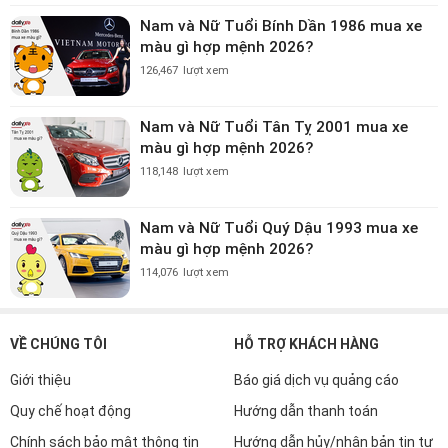
Nam và Nữ Tuổi Bính Dần 1986 mua xe
màu gì hợp mệnh 2026?
126,467
lượt xem
Nam và Nữ Tuổi Tân Tỵ 2001 mua xe
màu gì hợp mệnh 2026?
118,148
lượt xem
Nam và Nữ Tuổi Quý Dậu 1993 mua xe
màu gì hợp mệnh 2026?
114,076
lượt xem
VỀ CHÚNG TÔI
HỖ TRỢ KHÁCH HÀNG
Giới thiệu
Báo giá dịch vụ quảng cáo
Quy chế hoạt động
Hướng dẫn thanh toán
Chính sách bảo mật thông tin
Hướng dẫn hủy/nhận bản tin tự