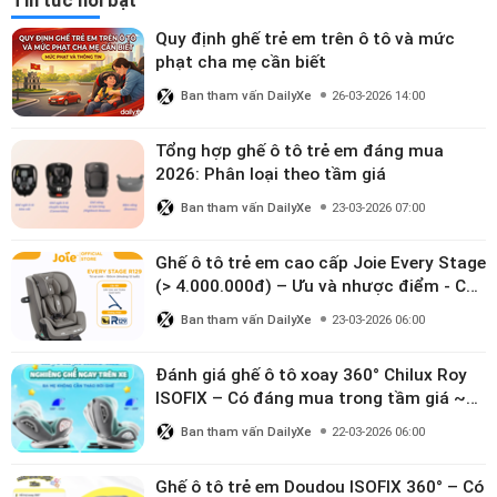
Tin tức nổi bật
Quy định ghế trẻ em trên ô tô và mức
phạt cha mẹ cần biết
Ban tham vấn DailyXe
26-03-2026 14:00
Tổng hợp ghế ô tô trẻ em đáng mua
2026: Phân loại theo tầm giá
Ban tham vấn DailyXe
23-03-2026 07:00
Ghế ô tô trẻ em cao cấp Joie Every Stage
(> 4.000.000đ) – Ưu và nhược điểm - Có
đáng đầu tư cho bé từ 0–12 tuổi?
Ban tham vấn DailyXe
23-03-2026 06:00
Đánh giá ghế ô tô xoay 360° Chilux Roy
ISOFIX – Có đáng mua trong tầm giá ~3
triệu
Ban tham vấn DailyXe
22-03-2026 06:00
Ghế ô tô trẻ em Doudou ISOFIX 360° – Có