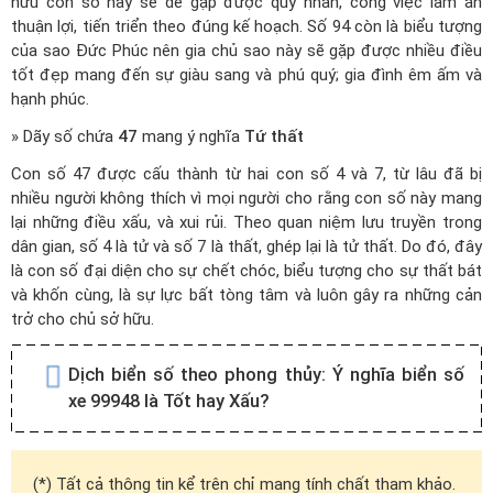
hữu con số này sẽ dễ gặp được quý nhân, công việc làm ăn
thuận lợi, tiến triển theo đúng kế hoạch. Số 94 còn là biểu tượng
của sao Đức Phúc nên gia chủ sao này sẽ gặp được nhiều điều
tốt đẹp mang đến sự giàu sang và phú quý; gia đình êm ấm và
hạnh phúc.
» Dãy số chứa
47
mang ý nghĩa
Tứ thất
Con số 47 được cấu thành từ hai con số 4 và 7, từ lâu đã bị
nhiều người không thích vì mọi người cho rằng con số này mang
lại những điều xấu, và xui rủi. Theo quan niệm lưu truyền trong
dân gian, số 4 là tử và số 7 là thất, ghép lại là tử thất. Do đó, đây
là con số đại diện cho sự chết chóc, biểu tượng cho sự thất bát
và khốn cùng, là sự lực bất tòng tâm và luôn gây ra những cản
trở cho chủ sở hữu.
Dịch biển số theo phong thủy:
Ý nghĩa biển số
xe 99948 là Tốt hay Xấu?
(*) Tất cả thông tin kể trên chỉ mang tính chất tham khảo.