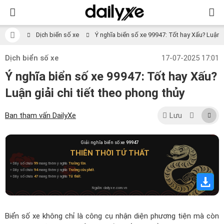
Dịch biển số xe
Ý nghĩa biển số xe 99947: Tốt hay Xấu? Luận gi
Dịch biển số xe
17-07-2025 17:01
Ý nghĩa biển số xe 99947: Tốt hay Xấu?
Luận giải chi tiết theo phong thủy
Ban tham vấn DailyXe
Lưu
Giải nghĩa biển số xe
99947
THIÊN THỜI TỨ THẤT
» Dãy số chứa
99
mang thêm ý nghĩa
Trường tồn
.
» Dãy số chứa
94
mang thêm ý nghĩa
Trường cửu phất
.
» Dãy số chứa
47
mang thêm ý nghĩa
Tứ thất
.
Nguồn: dailyxe.com.vn
Biển số xe không chỉ là công cụ nhận diện phương tiện mà còn