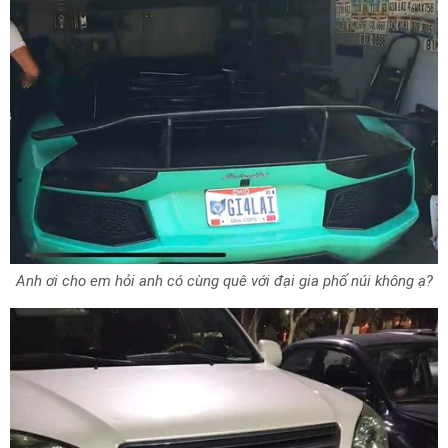
Anh ơi cho em hỏi anh có cùng quê với đại gia phố núi không ạ?