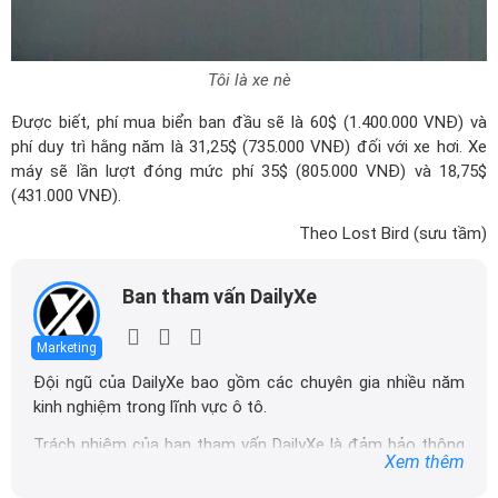
Tôi là xe nè
Được biết, phí mua biển ban đầu sẽ là 60$ (1.400.000 VNĐ) và
phí duy trì hằng năm là 31,25$ (735.000 VNĐ) đối với xe hơi. Xe
máy sẽ lần lượt đóng mức phí 35$ (805.000 VNĐ) và 18,75$
(431.000 VNĐ).
Theo Lost Bird (sưu tầm)
Ban tham vấn DailyXe
Marketing
Đội ngũ của DailyXe bao gồm các chuyên gia nhiều năm
kinh nghiệm trong lĩnh vực ô tô.
Trách nhiệm của ban tham vấn DailyXe là đảm bảo thông
Xem thêm
tin chính xác được đăng tải trên dailyxe.com.vn, thường
xuyên cập nhật thông tin mới về xe ô tô, thông tin khuyến