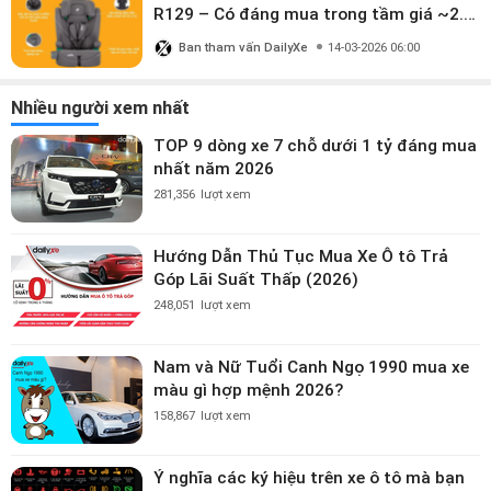
R129 – Có đáng mua trong tầm giá ~2.8
triệu?
Ban tham vấn DailyXe
14-03-2026 06:00
Nhiều người xem nhất
TOP 9 dòng xe 7 chỗ dưới 1 tỷ đáng mua
nhất năm 2026
281,356
lượt xem
Hướng Dẫn Thủ Tục Mua Xe Ô tô Trả
Góp Lãi Suất Thấp (2026)
248,051
lượt xem
Nam và Nữ Tuổi Canh Ngọ 1990 mua xe
màu gì hợp mệnh 2026?
158,867
lượt xem
Ý nghĩa các ký hiệu trên xe ô tô mà bạn