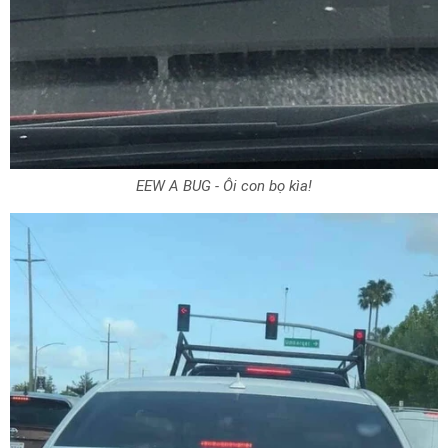
EEW A BUG - Ôi con bọ kìa!