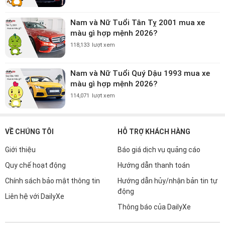
Nam và Nữ Tuổi Tân Tỵ 2001 mua xe
màu gì hợp mệnh 2026?
118,133
lượt xem
Nam và Nữ Tuổi Quý Dậu 1993 mua xe
màu gì hợp mệnh 2026?
114,071
lượt xem
VỀ CHÚNG TÔI
HỖ TRỢ KHÁCH HÀNG
Giới thiệu
Báo giá dịch vụ quảng cáo
Quy chế hoạt động
Hướng dẫn thanh toán
Chính sách bảo mật thông tin
Hướng dẫn hủy/nhận bản tin tự
động
Liên hệ với DailyXe
Thông báo của DailyXe