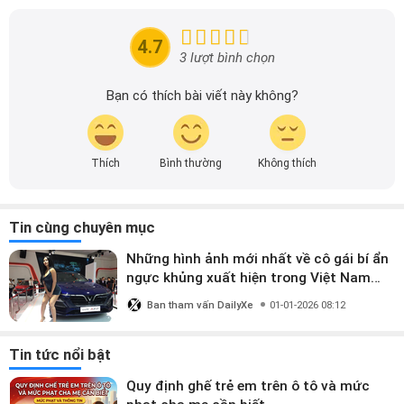
mãi của các hãng xe để người đọc có thể tiếp cận thông
tin nhanh chóng và dễ dàng hơn.
4.7
3 lượt bình chọn
Bạn có thích bài viết này không?
Thích
Bình thường
Không thích
Tin cùng chuyên mục
Những hình ảnh mới nhất về cô gái bí ẩn
ngực khủng xuất hiện trong Việt Nam
Motor Show
Ban tham vấn DailyXe
01-01-2026 08:12
Tin tức nổi bật
Quy định ghế trẻ em trên ô tô và mức