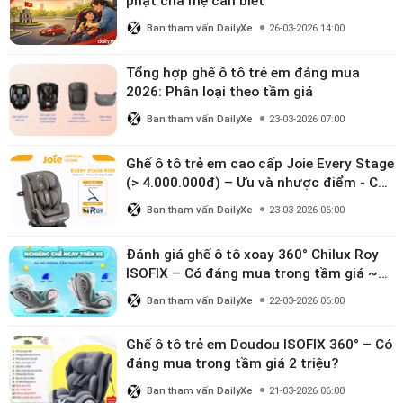
phạt cha mẹ cần biết
Ban tham vấn DailyXe
26-03-2026 14:00
Tổng hợp ghế ô tô trẻ em đáng mua
2026: Phân loại theo tầm giá
Ban tham vấn DailyXe
23-03-2026 07:00
Ghế ô tô trẻ em cao cấp Joie Every Stage
(> 4.000.000đ) – Ưu và nhược điểm - Có
đáng đầu tư cho bé từ 0–12 tuổi?
Ban tham vấn DailyXe
23-03-2026 06:00
Đánh giá ghế ô tô xoay 360° Chilux Roy
ISOFIX – Có đáng mua trong tầm giá ~3
triệu
Ban tham vấn DailyXe
22-03-2026 06:00
Ghế ô tô trẻ em Doudou ISOFIX 360° – Có
đáng mua trong tầm giá 2 triệu?
Ban tham vấn DailyXe
21-03-2026 06:00