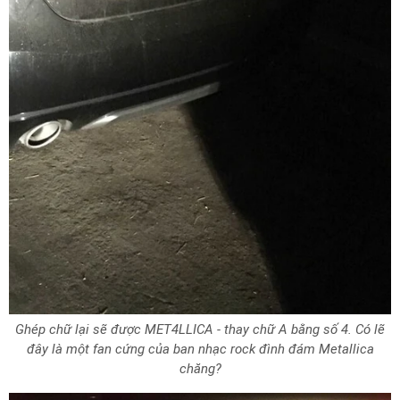
Ghép chữ lại sẽ được MET4LLICA - thay chữ A bằng số 4. Có lẽ
đây là một fan cứng của ban nhạc rock đình đám Metallica
chăng?