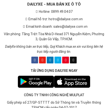
DAILYXE - MUA BÁN XE Ô TÔ
Hotline: 0899.49.04.07
Email hỗ trợ: hotro@dailyxe.com.vn
Email kinh doanh: sales@dailyxe.com.vn
Văn phòng: Tầng Trệt Tòa Nhà D-Head 371 Nguyễn Kiệm, Phường
3, Quận Gò Vấp, TP.HCM.
DailyXe không bán xe trực tiếp, Quý Khách mua xe xin vui lòng liên hệ
trực tiếp người đăng tin.
TẢI ỨNG DỤNG DAILYXE NGAY
CÔNG TY TNHH CÔNG NGHỆ MULPLAT
Giấy phép số 27/GP-STTTT do Sở Thông tin và Truyền thông
TP.HCM cấp ngày 04-07-2017