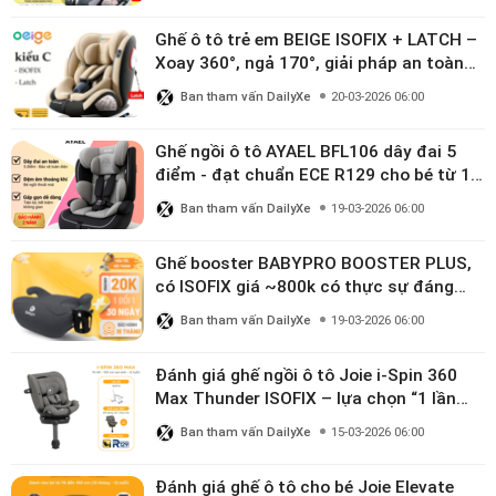
Ghế ô tô trẻ em BEIGE ISOFIX + LATCH –
Xoay 360°, ngả 170°, giải pháp an toàn
linh hoạt cho bé 0–10 tuổi
Ban tham vấn DailyXe
20-03-2026 06:00
Ghế ngồi ô tô AYAEL BFL106 dây đai 5
điểm - đạt chuẩn ECE R129 cho bé từ 1–
10 tuổi
Ban tham vấn DailyXe
19-03-2026 06:00
Ghế booster BABYPRO BOOSTER PLUS,
có ISOFIX giá ~800k có thực sự đáng
mua?
Ban tham vấn DailyXe
19-03-2026 06:00
Đánh giá ghế ngồi ô tô Joie i-Spin 360
Max Thunder ISOFIX – lựa chọn “1 lần
dùng đến 12 năm” có đáng giá gần 9
Ban tham vấn DailyXe
15-03-2026 06:00
triệu?
Đánh giá ghế ô tô cho bé Joie Elevate