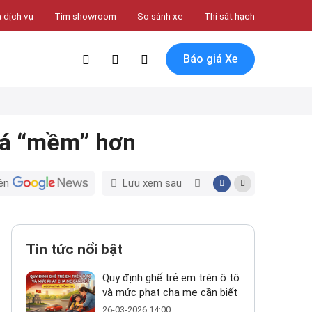
 dịch vụ
Tìm showroom
So sánh xe
Thi sát hạch
Báo giá Xe
giá “mềm” hơn
ên
Lưu xem sau
Tin tức nổi bật
Quy định ghế trẻ em trên ô tô
và mức phạt cha mẹ cần biết
26-03-2026 14:00