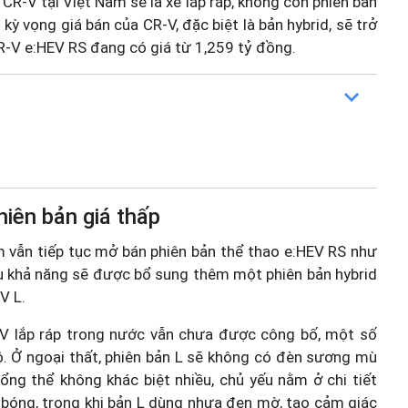
 CR-V tại Việt Nam sẽ là xe lắp ráp, không còn phiên bản
kỳ vọng giá bán của CR-V, đặc biệt là bản hybrid, sẽ trở
CR-V e:HEV RS đang có giá từ 1,259 tỷ đồng.
iên bản giá thấp
m vẫn tiếp tục mở bán phiên bản thể thao e:HEV RS như
ều khả năng sẽ được bổ sung thêm một phiên bản hybrid
V L.
EV lắp ráp trong nước vẫn chưa được công bố, một số
lộ. Ở ngoại thất, phiên bản L sẽ không có đèn sương mù
ổng thể không khác biệt nhiều, chủ yếu nằm ở chi tiết
n bóng, trong khi bản L dùng nhựa đen mờ, tạo cảm giác