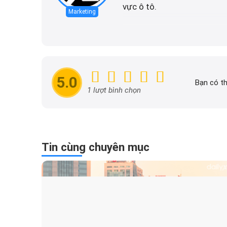
vực ô tô.
Marketing
Trách nhiệm của ban tham
đăng tải trên dailyxe.com.
thông tin khuyến mãi của 
nhanh chóng và dễ dàng hơ
5.0
Bạn có th
1 lượt bình chọn
Tin cùng chuyên mục