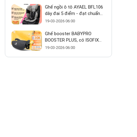
Ghế ngồi ô tô AYAEL BFL106
dây đai 5 điểm - đạt chuẩn
ECE R129 cho bé từ 1–10 tuổi
19-03-2026 06:00
Ghế booster BABYPRO
BOOSTER PLUS, có ISOFIX
giá ~800k có thực sự đáng
19-03-2026 06:00
mua?