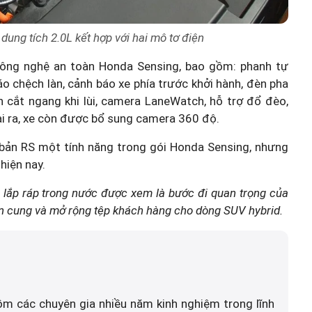
dung tích 2.0L kết hợp với hai mô tơ điện
 công nghệ an toàn Honda Sensing, bao gồm: phanh tự
áo chệch làn, cảnh báo xe phía trước khởi hành, đèn pha
cắt ngang khi lùi, camera LaneWatch, hỗ trợ đổ đèo,
ài ra, xe còn được bổ sung camera 360 độ.
ơn bản RS một tính năng trong gói Honda Sensing, nhưng
hiện nay.
lắp ráp trong nước được xem là bước đi quan trọng của
ồn cung và mở rộng tệp khách hàng cho dòng SUV hybrid.
ồm các chuyên gia nhiều năm kinh nghiệm trong lĩnh