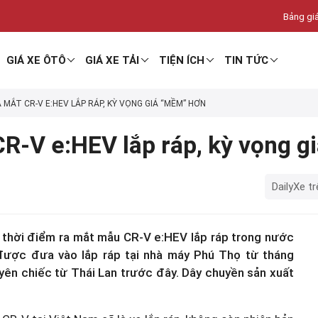
Bảng giá
GIÁ XE ÔTÔ
GIÁ XE TẢI
TIỆN ÍCH
TIN TỨC
MẮT CR-V E:HEV LẮP RÁP, KỲ VỌNG GIÁ “MỀM” HƠN
CR-V e:HEV lắp ráp, kỳ vọng 
DailyXe tr
thời điểm ra mắt mẫu CR-V e:HEV lắp ráp trong nước
được đưa vào lắp ráp tại nhà máy Phú Thọ từ tháng
ên chiếc từ Thái Lan trước đây. Dây chuyền sản xuất