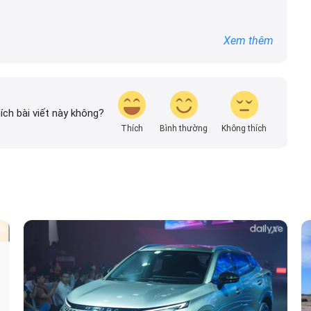
 vấn DailyXe là đảm bảo thông tin chính xác được
Xem thêm
vn, thường xuyên cập nhật thông tin mới về xe ô tô,
các hãng xe để người đọc có thể tiếp cận thông tin
n.
ích bài viết này không?
Thích
Bình thường
Không thích