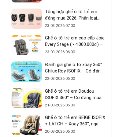
Tổng hợp ghế ô tô trẻ em
đáng mua 2026: Phân loại
theo tầm giá
23-03-2026 07:00
Ghế ô tô trẻ em cao cấp Joie
Every Stage (> 4.000.000đ) –
Ưu và nhược điểm - Có đáng
23-03-2026 06:00
đầu tư cho bé từ 0–12 tuổi?
Đánh giá ghế ô tô xoay 360°
Chilux Roy ISOFIX – Có đáng
mua trong tầm giá ~3 triệu
22-03-2026 06:00
Ghế ô tô trẻ em Doudou
ISOFIX 360° – Có đáng mua
trong tầm giá 2 triệu?
21-03-2026 06:00
Ghế ô tô trẻ em BEIGE ISOFIX
+ LATCH – Xoay 360°, ngả
170°, giải pháp an toàn linh
20-03-2026 06:00
hoạt cho bé 0–10 tuổi