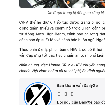
Xe được trang bị động cơ xăng I4, 
CR-V thế hệ thứ 6 tiếp tục được trang bị gói
động giảm thiểu va chạm, hỗ trợ giữ làn, cảnh b
tự động Auto High-Beam, cảnh báo phương tiện 
cảnh báo áp suất lốp và cảnh báo buồn ngủ. Ngo
Theo phía đại lý, phiên bản e:HEV L sẽ có ít h
vẫn đáp ứng tốt các tiêu chuẩn an toàn phổ biến 
Nhìn chung, việc Honda CR-V e:HEV chuyển sang 
Honda Việt Nam nhằm tối ưu chi phí, ổn định ngu
Ban tham vấn DailyXe
Đội ngũ của DailyXe bao g