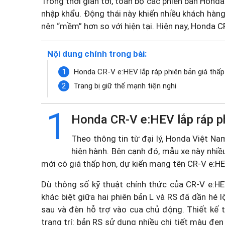
Trong thời gian tới, toàn bộ các phiên bản Honda
nhập khẩu. Động thái này khiến nhiều khách hàng 
nên “mềm” hơn so với hiện tại. Hiện nay, Honda 
Nội dung chính trong bài:
Honda CR-V e:HEV lắp ráp phiên bản giá thấp
Trang bị giữ thế mạnh tiện nghi
1
Honda CR-V e:HEV lắp ráp ph
Theo thông tin từ đại lý, Honda Việt Na
hiện hành. Bên cạnh đó, mẫu xe này nhi
mới có giá thấp hơn, dự kiến mang tên CR-V e:HE
Dù thông số kỹ thuật chính thức của CR-V e:H
khác biệt giữa hai phiên bản L và RS đã dần hé 
sau và đèn hỗ trợ vào cua chủ động. Thiết kế t
trang trí: bản RS sử dụng nhiều chi tiết màu đe