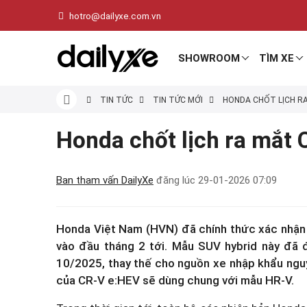
hotro@dailyxe.com.vn
SHOWROOM
TÌM XE
TIN TỨC
TIN TỨC MỚI
HONDA CHỐT LỊCH RA 
Honda chốt lịch ra mắt 
Ban tham vấn DailyXe
đăng lúc
29-01-2026 07:09
Honda Việt Nam (HVN) đã chính thức xác nhận 
vào đầu tháng 2 tới. Mẫu SUV hybrid này đã 
10/2025, thay thế cho nguồn xe nhập khẩu nguy
của CR-V e:HEV sẽ dùng chung với mẫu HR-V.