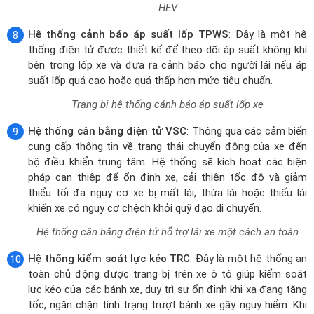
Hệ thống cân bằng điện tử VSC
: Thông qua các cảm biến
cung cấp thông tin về trạng thái chuyển động của xe đến
bộ điều khiển trung tâm. Hệ thống sẽ kích hoạt các biện
pháp can thiệp để ổn định xe, cải thiện tốc độ và giảm
thiểu tối đa nguy cơ xe bị mất lái, thừa lái hoặc thiếu lái
khiến xe có nguy cơ chệch khỏi quỹ đạo di chuyển.
Hệ thống cân bằng điện tử hỗ trợ lái xe một cách an toàn
Hệ thống kiểm soát lực kéo TRC
: Đây là một hệ thống an
toàn chủ động được trang bị trên xe ô tô giúp kiểm soát
lực kéo của các bánh xe, duy trì sự ổn định khi xa đang tăng
tốc, ngăn chặn tình trạng trượt bánh xe gây nguy hiểm. Khi
hệ thống TRC phát hiện một hoặc nhiều bánh xe đang
trượt, nó sẽ tự động giảm công suất động cơ và phanh nhẹ
từng bánh xe đó để giúp xe lấy lại quỹ đạo.
Chức năng kiểm soát lực kéo trên ô tô
Hệ thống hỗ trợ khởi hành ngang dốc HAC
: Hỗ trợ giữ
phanh giúp xe không bị trôi ngược trở xuống dốc khi người
lái nhả chân phanh chuyển sang đạp chân ga và khởi hành.