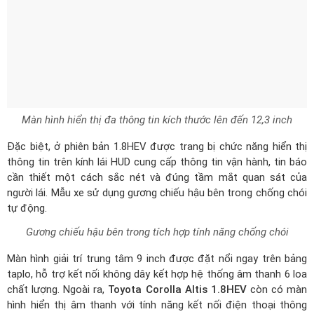
Đặc biệt, ở phiên bản 1.8HEV được trang bị chức năng hiển thị
thông tin trên kính lái HUD cung cấp thông tin vận hành, tin báo
cần thiết một cách sắc nét và đúng tầm mắt quan sát của
người lái. Mẫu xe sử dụng gương chiếu hậu bên trong chống chói
tự động.
Gương chiếu hậu bên trong tích hợp tính năng chống chói
Màn hình giải trí trung tâm 9 inch được đặt nổi ngay trên bảng
taplo, hỗ trợ kết nối không dây kết hợp hệ thống âm thanh 6 loa
chất lượng. Ngoài ra,
Toyota Corolla Altis 1.8HEV
còn có màn
hình hiển thị âm thanh với tính năng kết nối điện thoại thông
minh hỗ trợ người lái trên mọi hành trình.
Màn hình giải trí trung tâm 9 inch hỗ trợ kết nối điện thoại thông
minh
Nằm ngay bên dưới là hệ thống điều hòa tự động 2 vùng độc lập
với khả năng làm mát nhanh và sâu với tiếng ồn thấp. Phiên bản
HEV, người dùng còn có thể linh hoạt điều chỉnh để tăng khả
năng tiết kiệm nhiên liệu nhờ chế độ chọn hướng gió S-Flow và