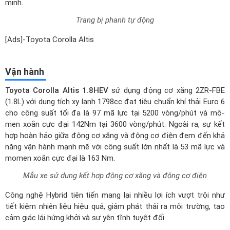
(1.8L) với dung tích xy lanh 1798cc đạt tiêu chuẩn khí thải Euro 6
cho công suất tối đa là 97 mã lực tại 5200 vòng/phút và mô-
men xoắn cực đại 142Nm tại 3600 vòng/phút. Ngoài ra, sự kết
hợp hoàn hảo giữa động cơ xăng và động cơ điện đem đến khả
năng vận hành mạnh mẽ với công suất lớn nhất là 53 mã lực và
momen xoắn cực đại là 163 Nm.
Mẫu xe sử dụng kết hợp động cơ xăng và động cơ điện
Công nghệ Hybrid tiên tiến mang lại nhiều lợi ích vượt trội như
tiết kiệm nhiên liệu hiệu quả, giảm phát thải ra môi trường, tạo
cảm giác lái hứng khởi và sự yên tĩnh tuyệt đối.
Kết hợp cùng khối động cơ này là loại dẫn động cầu trước FWD
và hộp số tự động vô cấp thông minh CVT giúp xe vận hành
một cách êm ái, cung cấp khả năng biến thiên cấp số vô hạn mà
không có sự ngắt quãng giữa các bước số. Ngoài 2 chế độ lái
thông thường (Normal) và thể thao (Sport) thì bản 1.8HEV còn
có thêm chế độ EV chạy bằng điện. Hộp số tích hợp chức năng
sang số thể thao giúp tối ưu khả năng đánh lái và xử lý nhạy bén
trong mọi tình huống.