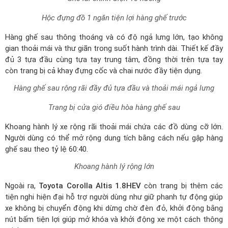
Trang bị cửa gió điều hòa hàng ghế sau
Khoang hành lý xe rộng rãi thoải mái chứa các đồ dùng cỡ lớn.
Người dùng có thể mở rộng dung tích bằng cách nếu gập hàng
ghế sau theo tỷ lệ 60:40.
Khoang hành lý rộng lớn
Ngoài ra,
Toyota Corolla Altis 1.8HEV
còn trang bị thêm các
tiện nghi hiện đại hỗ trợ người dùng như giữ phanh tự động giúp
xe không bị chuyển động khi dừng chờ đèn đỏ, khởi động bằng
nút bấm tiện lợi giúp mở khóa và khởi động xe một cách thông
minh.
Trang bị phanh tự động
[Ads]-Toyota Corolla Altis
Vận hành
Toyota Corolla Altis 1.8HEV
sử dụng động cơ xăng 2ZR-FBE