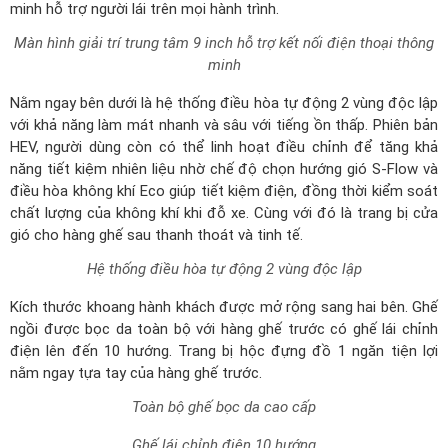
điều hòa không khí Eco giúp tiết kiệm điện, đồng thời kiểm soát
chất lượng của không khí khi đỗ xe. Cùng với đó là trang bị cửa
gió cho hàng ghế sau thanh thoát và tinh tế.
Hệ thống điều hòa tự động 2 vùng độc lập
Kích thước khoang hành khách được mở rộng sang hai bên. Ghế
ngồi được bọc da toàn bộ với hàng ghế trước có ghế lái chỉnh
điện lên đến 10 hướng. Trang bị hộc đựng đồ 1 ngăn tiện lợi
nằm ngay tựa tay của hàng ghế trước.
Toàn bộ ghế bọc da cao cấp
Ghế lái chỉnh điện 10 hướng
Hộc đựng đồ 1 ngăn tiện lợi hàng ghế trước
Hàng ghế sau thông thoáng và có độ ngả lưng lớn, tạo không
gian thoải mái và thư giãn trong suốt hành trình dài. Thiết kế đầy
đủ 3 tựa đầu cùng tựa tay trung tâm, đồng thời trên tựa tay
còn trang bị cả khay đựng cốc và chai nước đầy tiện dụng.
Hàng ghế sau rộng rãi đầy đủ tựa đầu và thoải mái ngả lưng