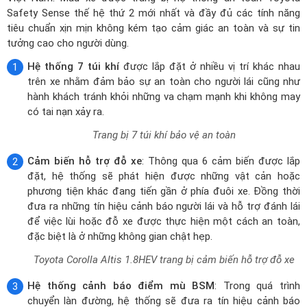
Trang bị 7 túi khí bảo vệ an toàn
Cảm biến hỗ trợ đỗ xe
: Thông qua 6 cảm biến được lắp
đặt, hệ thống sẽ phát hiện được những vật cản hoặc
phương tiện khác đang tiến gần ở phía đuôi xe. Đồng thời
đưa ra những tín hiệu cảnh báo người lái và hỗ trợ đánh lái
để việc lùi hoặc đỗ xe được thực hiện một cách an toàn,
đặc biệt là ở những không gian chật hẹp.
Toyota Corolla Altis 1.8HEV trang bị cảm biến hỗ trợ đỗ xe
Hệ thống cảnh báo điểm mù BSM
: Trong quá trình
chuyển làn đường, hệ thống sẽ đưa ra tín hiệu cảnh báo
cho người lái nếu phát hiện vật thể hay phương tiện khác
đang ở trong hoặc chuẩn bị đi vào các góc khuất, khu vực
điểm mù của xe. Giúp cải thiện những hạn chế nhất định
trong tầm quan sát của gương chiếu hậu.
Chức năng cảnh báo điểm mù trên xe ô tô
Hệ thống cảnh báo tiền va chạm PCS
: Tính năng an toàn
được trang bị trên Toyota Corolla Altis 1.8HEV giúp cảnh