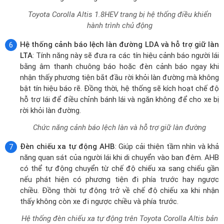
hỗ trợ lái để điều chỉnh bánh lái và ngăn không để cho xe bị
rời khỏi làn đường.
Chức năng cảnh báo lệch làn và hỗ trợ giữ làn đường
Đèn chiếu xa tự động AHB
: Giúp cải thiện tầm nhìn và khả
năng quan sát của người lái khi di chuyển vào ban đêm. AHB
có thể tự động chuyển từ chế độ chiếu xa sang chiếu gần
nếu phát hiện có phương tiện đi phía trước hay ngược
chiều. Đồng thời tự động trở về chế độ chiếu xa khi nhận
thấy không còn xe đi ngược chiều và phía trước.
Hệ thống đèn chiếu xa tự động trên Toyota Corolla Altis bản
HEV
Hệ thống cảnh báo áp suất lốp TPWS
: Đây là một hệ
thống điện tử được thiết kế để theo dõi áp suất không khí
bên trong lốp xe và đưa ra cảnh báo cho người lái nếu áp
suất lốp quá cao hoặc quá thấp hơn mức tiêu chuẩn.
Trang bị hệ thống cảnh báo áp suất lốp xe