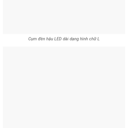
Cụm đèn hậu LED dài dạng hình chữ L
Đuôi xe thiết kế sang trọng
Cản sau xe thiết kế nhẹ nhàng, không hầm hố với hai góc cạnh
chữ C tạo nên sự thống nhất cũng như hài hòa với cản trước.
Nội thất
Nội thất xe có 2 tùy chọn màu sắc là đen và be. Thiết kế sang