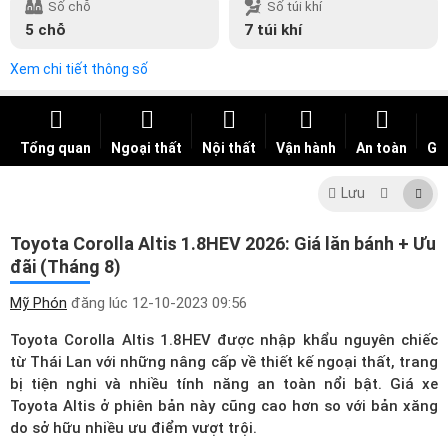
Số chỗ
Số túi khí
5 chỗ
7 túi khí
Xem chi tiết thông số
Tổng quan
Ngoại thất
Nội thất
Vận hành
An toàn
Giá
Lưu
Toyota Corolla Altis 1.8HEV 2026: Giá lăn bánh + Ưu
đãi (Tháng 8)
Mỹ Phón
đăng lúc
12-10-2023 09:56
Toyota Corolla Altis 1.8HEV được nhập khẩu nguyên chiếc
từ Thái Lan với những nâng cấp về thiết kế ngoại thất, trang
bị tiện nghi và nhiều tính năng an toàn nổi bật.
Giá xe
Toyota Altis
ở phiên bản này cũng cao hơn so với bản xăng
do sở hữu nhiều ưu điểm vượt trội.