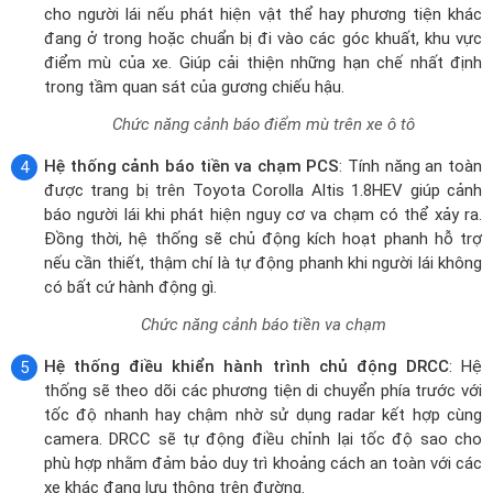
báo người lái khi phát hiện nguy cơ va chạm có thể xảy ra.
Đồng thời, hệ thống sẽ chủ động kích hoạt phanh hỗ trợ
nếu cần thiết, thậm chí là tự động phanh khi người lái không
có bất cứ hành động gì.
Chức năng cảnh báo tiền va chạm
Hệ thống điều khiển hành trình chủ động DRCC
: Hệ
thống sẽ theo dõi các phương tiện di chuyển phía trước với
tốc độ nhanh hay chậm nhờ sử dụng radar kết hợp cùng
camera. DRCC sẽ tự động điều chỉnh lại tốc độ sao cho
phù hợp nhằm đảm bảo duy trì khoảng cách an toàn với các
xe khác đang lưu thông trên đường.
Toyota Corolla Altis 1.8HEV trang bị hệ thống điều khiển
hành trình chủ động
Hệ thống cảnh báo lệch làn đường LDA và hỗ trợ giữ làn
LTA
: Tính năng này sẽ đưa ra các tín hiệu cảnh báo người lái
bằng âm thanh chuông báo hoặc đèn cảnh báo ngay khi
nhận thấy phương tiện bắt đầu rời khỏi làn đường mà không
bật tín hiệu báo rẽ. Đồng thời, hệ thống sẽ kích hoạt chế độ