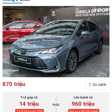
870 triệu
So sánh
Trả góp từ
Lăn bánh từ
14 triệu
960 triệu
Hoặc
Tỷ lệ trả trước
30
%
Giá xe + Phí lăn bánh