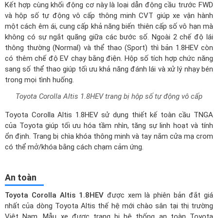
Toyota Corolla Altis 1.8HEV trang bị hộp số tự động vô cấp
Toyota Corolla Altis 1.8HEV sử dụng thiết kế toàn cầu TNGA
của Toyota giúp tối ưu hóa tầm nhìn, tăng sự linh hoạt và tính
ổn định. Trang bị chìa khóa thông minh và tay nắm cửa mạ crom
có thể mở/khóa bằng cách chạm cảm ứng.
An toàn
Toyota Corolla Altis 1.8HEV
được xem là phiên bản đắt giá
nhất của dòng Toyota Altis thế hệ mới chào sân tại thị trường
Việt Nam. Mẫu xe được trang bị hệ thống an toàn Toyota
Safety Sense thế hệ thứ 2 mới nhất và đầy đủ các tính năng
tiêu chuẩn xịn mịn không kém tạo cảm giác an toàn và sự tin
tưởng cao cho người dùng.
Hệ thống 7 túi khí
được lắp đặt ở nhiều vị trí khác nhau
trên xe nhằm đảm bảo sự an toàn cho người lái cũng như
hành khách tránh khỏi những va chạm mạnh khi không may
có tai nạn xảy ra.