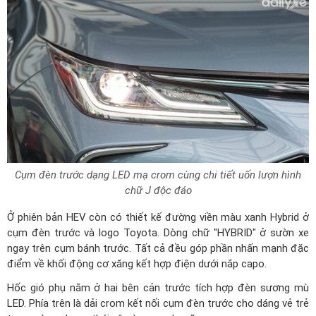
Cụm đèn trước dạng LED mạ crom cùng chi tiết uốn lượn hình
chữ J độc đáo
Ở phiên bản HEV còn có thiết kế đường viền màu xanh Hybrid ở
cụm đèn trước và logo Toyota. Dòng chữ "HYBRID" ở sườn xe
ngay trên cụm bánh trước. Tất cả đều góp phần nhấn mạnh đặc
điểm về khối động cơ xăng kết hợp điện dưới nắp capo.
Hốc gió phụ nằm ở hai bên cản trước tích hợp đèn sương mù
LED. Phía trên là dải crom kết nối cụm đèn trước cho dáng vẻ trẻ