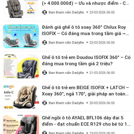
(> 4.000.000đ) – Ưu và nhược điểm - Có
đáng đầu tư cho bé từ 0–12 tuổi?
Ban tham vấn DailyXe
23-03-2026 06:00
Đánh giá ghế ô tô xoay 360° Chilux Roy
ISOFIX – Có đáng mua trong tầm giá ~3
triệu
Ban tham vấn DailyXe
22-03-2026 06:00
Ghế ô tô trẻ em Doudou ISOFIX 360° – Có
đáng mua trong tầm giá 2 triệu?
Ban tham vấn DailyXe
21-03-2026 06:00
Ghế ô tô trẻ em BEIGE ISOFIX + LATCH –
Xoay 360°, ngả 170°, giải pháp an toàn
linh hoạt cho bé 0–10 tuổi
Ban tham vấn DailyXe
20-03-2026 06:00
Ghế ngồi ô tô AYAEL BFL106 dây đai 5
điểm - đạt chuẩn ECE R129 cho bé từ 1–
10 tuổi
Ban tham vấn DailyXe
19-03-2026 06:00