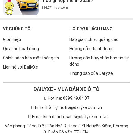
màu gì hợp mệnh 2026?
114,071
lượt xem
VỀ CHÚNG TÔI
HỖ TRỢ KHÁCH HÀNG
Giới thiệu
Báo giá dịch vụ quảng cáo
Quy chế hoạt động
Hướng dẫn thanh toán
Chính sách bảo mật thông tin
Hướng dẫn hủy/nhận bản tin tự
động
Liên hệ với DailyXe
Thông báo của DailyXe
DAILYXE - MUA BÁN XE Ô TÔ
Hotline: 0899.49.04.07
Email hỗ trợ: hotro@dailyxe.com.vn
Email kinh doanh: sales@dailyxe.com.vn
Văn phòng: Tầng Trệt Tòa Nhà D-Head 371 Nguyễn Kiệm, Phường
3, Quận Gò Vấp, TP.HCM.