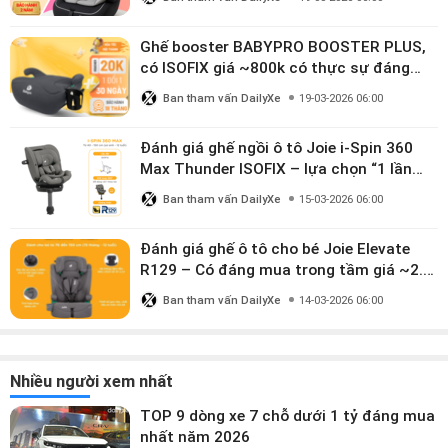
Ghế booster BABYPRO BOOSTER PLUS,
có ISOFIX giá ~800k có thực sự đáng
mua?
Ban tham vấn DailyXe
19-03-2026 06:00
Đánh giá ghế ngồi ô tô Joie i-Spin 360
Max Thunder ISOFIX – lựa chọn “1 lần
dùng đến 12 năm” có đáng giá gần 9
Ban tham vấn DailyXe
15-03-2026 06:00
triệu?
Đánh giá ghế ô tô cho bé Joie Elevate
R129 – Có đáng mua trong tầm giá ~2.8
triệu?
Ban tham vấn DailyXe
14-03-2026 06:00
Nhiều người xem nhất
TOP 9 dòng xe 7 chỗ dưới 1 tỷ đáng mua
nhất năm 2026