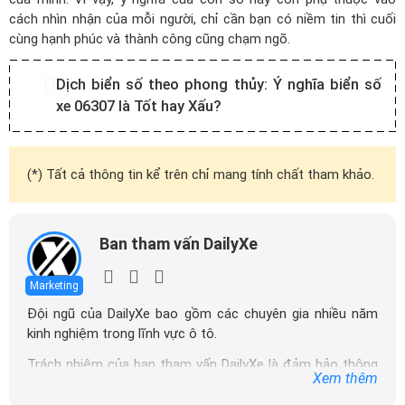
cách nhìn nhận của mỗi người, chỉ cần bạn có niềm tin thì cuối
cùng hạnh phúc và thành công cũng chạm ngõ.
Dịch biển số theo phong thủy:
Ý nghĩa biển số
xe 06307 là Tốt hay Xấu?
(*) Tất cả thông tin kể trên chỉ mang tính chất tham khảo.
Ban tham vấn DailyXe
Marketing
Đội ngũ của DailyXe bao gồm các chuyên gia nhiều năm
kinh nghiệm trong lĩnh vực ô tô.
Trách nhiệm của ban tham vấn DailyXe là đảm bảo thông
Xem thêm
tin chính xác được đăng tải trên dailyxe.com.vn, thường
xuyên cập nhật thông tin mới về xe ô tô, thông tin khuyến