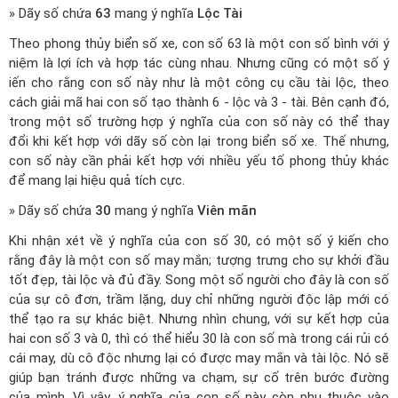
» Dãy số chứa
63
mang ý nghĩa
Lộc Tài
Theo phong thủy biển số xe, con số 63 là một con số bình với ý
niệm là lợi ích và hợp tác cùng nhau. Nhưng cũng có một số ý
iến cho rằng con số này như là một công cụ cầu tài lộc, theo
cách giải mã hai con số tạo thành 6 - lộc và 3 - tài. Bên cạnh đó,
trong một số trường hợp ý nghĩa của con số này có thể thay
đổi khi kết hợp với dãy số còn lại trong biển số xe. Thế nhưng,
con số này cần phải kết hợp với nhiều yếu tố phong thủy khác
để mang lại hiệu quả tích cực.
» Dãy số chứa
30
mang ý nghĩa
Viên mãn
Khi nhận xét về ý nghĩa của con số 30, có một số ý kiến cho
rằng đây là một con số may mắn; tượng trưng cho sự khởi đầu
tốt đẹp, tài lộc và đủ đầy. Song một số người cho đây là con số
của sự cô đơn, trầm lặng, duy chỉ những người độc lập mới có
thể tạo ra sự khác biệt. Nhưng nhìn chung, với sự kết hợp của
hai con số 3 và 0, thì có thể hiểu 30 là con số mà trong cái rủi có
cái may, dù cô độc nhưng lại có được may mắn và tài lộc. Nó sẽ
giúp bạn tránh được những va chạm, sự cố trên bước đường
của mình. Vì vậy, ý nghĩa của con số này còn phụ thuộc vào