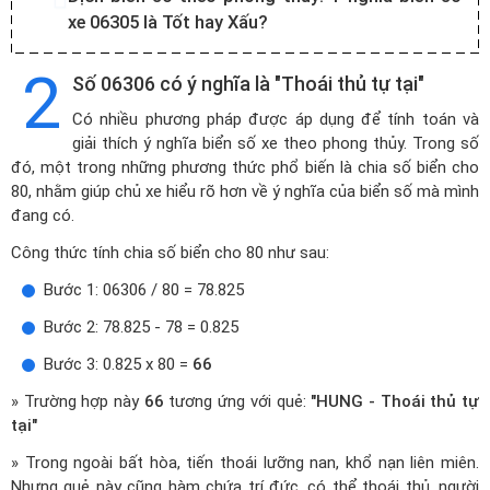
xe 06305 là Tốt hay Xấu?
2
Số 06306 có ý nghĩa là "Thoái thủ tự tại"
Có nhiều phương pháp được áp dụng để tính toán và
giải thích ý nghĩa biển số xe theo phong thủy. Trong số
đó, một trong những phương thức phổ biến là chia số biển cho
80, nhằm giúp chủ xe hiểu rõ hơn về ý nghĩa của biển số mà mình
đang có.
Công thức tính chia số biển cho 80 như sau:
Bước 1: 06306 / 80 = 78.825
Bước 2: 78.825 - 78 = 0.825
Bước 3: 0.825 x 80 =
66
» Trường hợp này
66
tương ứng với quẻ:
"HUNG - Thoái thủ tự
tại"
» Trong ngoài bất hòa, tiến thoái lưỡng nan, khổ nạn liên miên.
Nhưng quẻ này cũng hàm chứa trí đức, có thể thoái thủ, người