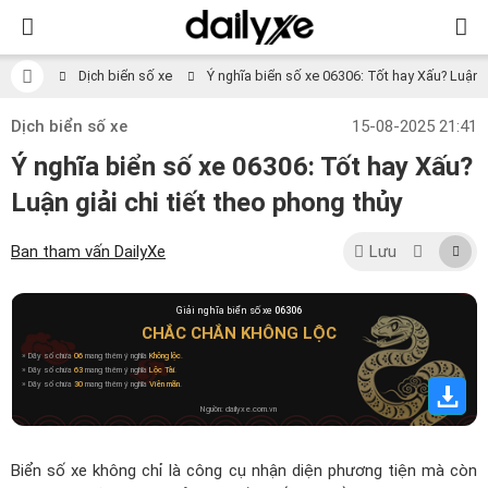
Dịch biển số xe
Ý nghĩa biển số xe 06306: Tốt hay Xấu? Luận gi
Dịch biển số xe
15-08-2025 21:41
Ý nghĩa biển số xe 06306: Tốt hay Xấu?
Luận giải chi tiết theo phong thủy
Ban tham vấn DailyXe
Lưu
Giải nghĩa biển số xe
06306
CHẮC CHẮN KHÔNG LỘC
» Dãy số chứa
06
mang thêm ý nghĩa
Không lộc
.
» Dãy số chứa
63
mang thêm ý nghĩa
Lộc Tài
.
» Dãy số chứa
30
mang thêm ý nghĩa
Viên mãn
.
Nguồn: dailyxe.com.vn
Biển số xe không chỉ là công cụ nhận diện phương tiện mà còn