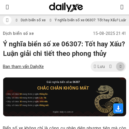
Dịch biển số xe
Ý nghĩa biển số xe 06307: Tốt hay Xấu? Luận gi
Dịch biển số xe
15-08-2025 21:41
Ý nghĩa biển số xe 06307: Tốt hay Xấu?
Luận giải chi tiết theo phong thủy
Ban tham vấn DailyXe
Lưu
Giải nghĩa biển số xe
06307
CHẮC CHẮN KHÔNG MẤT
» Dãy số chứa
06
mang thêm ý nghĩa
Không lộc
.
» Dãy số chứa
63
mang thêm ý nghĩa
Lộc Tài
.
» Dãy số chứa
30
mang thêm ý nghĩa
Viên mãn
.
» Dãy số chứa
07
mang thêm ý nghĩa
Không mất
.
Nguồn: dailyxe.com.vn
Biển số xe không chỉ là công cụ nhận diện phương tiện mà còn