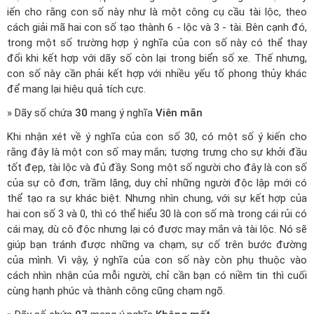
iến cho rằng con số này như là một công cụ cầu tài lộc, theo
cách giải mã hai con số tạo thành 6 - lộc và 3 - tài. Bên cạnh đó,
trong một số trường hợp ý nghĩa của con số này có thể thay
đổi khi kết hợp với dãy số còn lại trong biển số xe. Thế nhưng,
con số này cần phải kết hợp với nhiều yếu tố phong thủy khác
để mang lại hiệu quả tích cực.
» Dãy số chứa
30
mang ý nghĩa
Viên mãn
Khi nhận xét về ý nghĩa của con số 30, có một số ý kiến cho
rằng đây là một con số may mắn; tượng trưng cho sự khởi đầu
tốt đẹp, tài lộc và đủ đầy. Song một số người cho đây là con số
của sự cô đơn, trầm lặng, duy chỉ những người độc lập mới có
thể tạo ra sự khác biệt. Nhưng nhìn chung, với sự kết hợp của
hai con số 3 và 0, thì có thể hiểu 30 là con số mà trong cái rủi có
cái may, dù cô độc nhưng lại có được may mắn và tài lộc. Nó sẽ
giúp bạn tránh được những va chạm, sự cố trên bước đường
của mình. Vì vậy, ý nghĩa của con số này còn phụ thuộc vào
cách nhìn nhận của mỗi người, chỉ cần bạn có niềm tin thì cuối
cùng hạnh phúc và thành công cũng chạm ngõ.