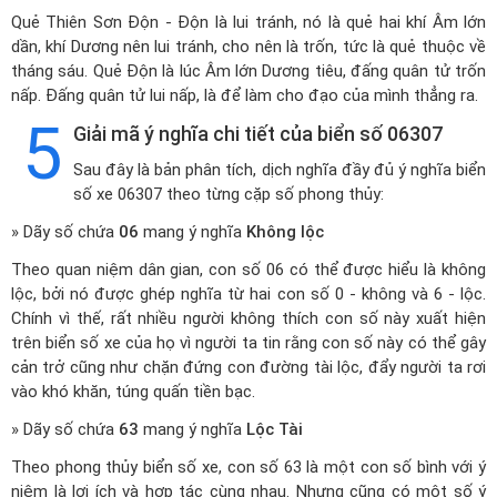
Quẻ Thiên Sơn Độn - Độn là lui tránh, nó là quẻ hai khí Âm lớn
dần, khí Dương nên lui tránh, cho nên là trốn, tức là quẻ thuộc về
tháng sáu. Quẻ Độn là lúc Âm lớn Dương tiêu, đấng quân tử trốn
nấp. Đấng quân tử lui nấp, là để làm cho đạo của mình thẳng ra.
5
Giải mã ý nghĩa chi tiết của biển số 06307
Sau đây là bản phân tích, dịch nghĩa đầy đủ ý nghĩa biển
số xe 06307 theo từng cặp số phong thủy:
» Dãy số chứa
06
mang ý nghĩa
Không lộc
Theo quan niệm dân gian, con số 06 có thể được hiểu là không
lộc, bởi nó được ghép nghĩa từ hai con số 0 - không và 6 - lộc.
Chính vì thế, rất nhiều người không thích con số này xuất hiện
trên biển số xe của họ vì người ta tin rằng con số này có thể gây
cản trở cũng như chặn đứng con đường tài lộc, đẩy người ta rơi
vào khó khăn, túng quấn tiền bạc.
» Dãy số chứa
63
mang ý nghĩa
Lộc Tài
Theo phong thủy biển số xe, con số 63 là một con số bình với ý
niệm là lợi ích và hợp tác cùng nhau. Nhưng cũng có một số ý