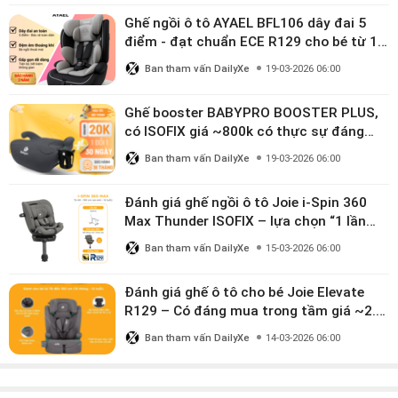
Ghế ngồi ô tô AYAEL BFL106 dây đai 5
điểm - đạt chuẩn ECE R129 cho bé từ 1–
10 tuổi
Ban tham vấn DailyXe
19-03-2026 06:00
Ghế booster BABYPRO BOOSTER PLUS,
có ISOFIX giá ~800k có thực sự đáng
mua?
Ban tham vấn DailyXe
19-03-2026 06:00
Đánh giá ghế ngồi ô tô Joie i-Spin 360
Max Thunder ISOFIX – lựa chọn “1 lần
dùng đến 12 năm” có đáng giá gần 9
Ban tham vấn DailyXe
15-03-2026 06:00
triệu?
Đánh giá ghế ô tô cho bé Joie Elevate
R129 – Có đáng mua trong tầm giá ~2.8
triệu?
Ban tham vấn DailyXe
14-03-2026 06:00