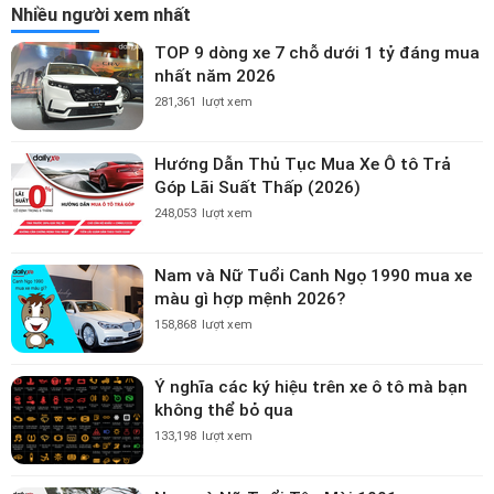
Nhiều người xem nhất
TOP 9 dòng xe 7 chỗ dưới 1 tỷ đáng mua
nhất năm 2026
281,361
lượt xem
Hướng Dẫn Thủ Tục Mua Xe Ô tô Trả
Góp Lãi Suất Thấp (2026)
248,053
lượt xem
Nam và Nữ Tuổi Canh Ngọ 1990 mua xe
màu gì hợp mệnh 2026?
158,868
lượt xem
Ý nghĩa các ký hiệu trên xe ô tô mà bạn
không thể bỏ qua
133,198
lượt xem