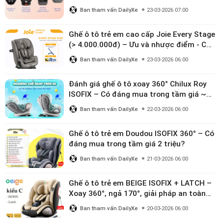
Ban tham vấn DailyXe
23-03-2026 07:00
Ghế ô tô trẻ em cao cấp Joie Every Stage
(> 4.000.000đ) – Ưu và nhược điểm - Có
đáng đầu tư cho bé từ 0–12 tuổi?
Ban tham vấn DailyXe
23-03-2026 06:00
Đánh giá ghế ô tô xoay 360° Chilux Roy
ISOFIX – Có đáng mua trong tầm giá ~3
triệu
Ban tham vấn DailyXe
22-03-2026 06:00
Ghế ô tô trẻ em Doudou ISOFIX 360° – Có
đáng mua trong tầm giá 2 triệu?
Ban tham vấn DailyXe
21-03-2026 06:00
Ghế ô tô trẻ em BEIGE ISOFIX + LATCH –
Xoay 360°, ngả 170°, giải pháp an toàn
linh hoạt cho bé 0–10 tuổi
Ban tham vấn DailyXe
20-03-2026 06:00