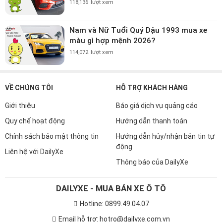
118,136
lượt xem
Nam và Nữ Tuổi Quý Dậu 1993 mua xe
màu gì hợp mệnh 2026?
114,072
lượt xem
VỀ CHÚNG TÔI
HỖ TRỢ KHÁCH HÀNG
Giới thiệu
Báo giá dịch vụ quảng cáo
Quy chế hoạt động
Hướng dẫn thanh toán
Chính sách bảo mật thông tin
Hướng dẫn hủy/nhận bản tin tự
động
Liên hệ với DailyXe
Thông báo của DailyXe
DAILYXE - MUA BÁN XE Ô TÔ
Hotline: 0899.49.04.07
Email hỗ trợ: hotro@dailyxe.com.vn