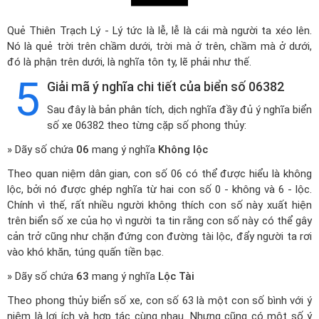
Quẻ Thiên Trạch Lý - Lý tức là lễ, lễ là cái mà người ta xéo lên.
Nó là quẻ trời trên chầm dưới, trời mà ở trên, chầm mà ở dưới,
đó là phận trên dưới, là nghĩa tôn ty, lẽ phải như thế.
5
Giải mã ý nghĩa chi tiết của biển số 06382
Sau đây là bản phân tích, dịch nghĩa đầy đủ ý nghĩa biển
số xe 06382 theo từng cặp số phong thủy:
» Dãy số chứa
06
mang ý nghĩa
Không lộc
Theo quan niệm dân gian, con số 06 có thể được hiểu là không
lộc, bởi nó được ghép nghĩa từ hai con số 0 - không và 6 - lộc.
Chính vì thế, rất nhiều người không thích con số này xuất hiện
trên biển số xe của họ vì người ta tin rằng con số này có thể gây
cản trở cũng như chặn đứng con đường tài lộc, đẩy người ta rơi
vào khó khăn, túng quấn tiền bạc.
» Dãy số chứa
63
mang ý nghĩa
Lộc Tài
Theo phong thủy biển số xe, con số 63 là một con số bình với ý
niệm là lợi ích và hợp tác cùng nhau. Nhưng cũng có một số ý