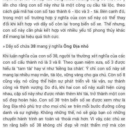
iến cho rằng con số này như là một công cụ cầu tài lộc, theo
cách giải mã hai con số tạo thành 6 - lộc và 3 - tài. Bên cạnh đó,
trong một số trường hợp ý nghĩa của con số này có thể thay
đổi khi kết hợp với dãy số còn lại trong biển số xe. Thế nhưng,
con số này cần phải kết hợp với nhiều yếu tố phong thủy khác
để mang lại hiệu quả tích cực.
» Dãy số chứa
38
mang ý nghĩa
Ông Địa nhỏ
Khi luận nghĩa của con số 38, người ta thường xét nghĩa của các
con số cấu thành nó là 3 và 8. Theo quan niệm xưa, số 3 được
hiểu là 'tam tài' hay ví như 'kiềng ba chân'. Ý chỉ con số này sẽ
mang lại nhiều may mắn, tài lộc, vững vàng cho gia chủ. Còn số 8
cũng vậy, nó cũng thể hiện sự phát triển về tài vận, sự thành
công và thịnh vượng. Do đó, khi hai con số này xuất hiện cùng
nhau, cặp số này như được nhân thêm khí tài, trở thành một con
số đẹp hoàn hảo. Con số 38 trên biển số xe được xem như là
ông Địa nhỏ phù trợ cho mọi chủ xe trên mỗi bước đường công
danh và sự nghiệp. Không những thế, nó sẽ giúp bạn có những
chuyến hành trình an toàn và thoải mái hơn. Vì vậy, các chủ xe
tin rằng biển số 38 không chỉ đẹp về mặt thẩm mỹ mà còn