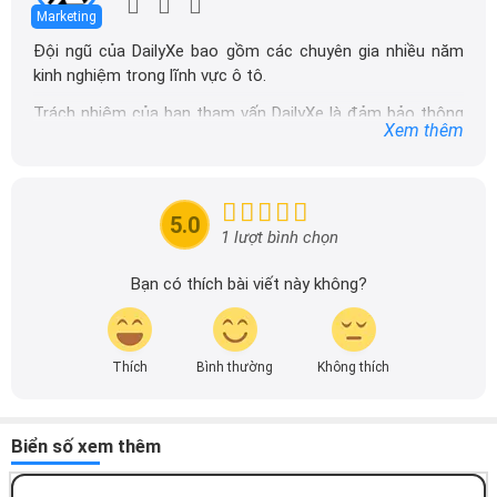
Marketing
Đội ngũ của DailyXe bao gồm các chuyên gia nhiều năm
kinh nghiệm trong lĩnh vực ô tô.
Trách nhiệm của ban tham vấn DailyXe là đảm bảo thông
Xem thêm
tin chính xác được đăng tải trên dailyxe.com.vn, thường
xuyên cập nhật thông tin mới về xe ô tô, thông tin khuyến
mãi của các hãng xe để người đọc có thể tiếp cận thông
tin nhanh chóng và dễ dàng hơn.
5.0
1 lượt bình chọn
Bạn có thích bài viết này không?
Thích
Bình thường
Không thích
Biển số xem thêm