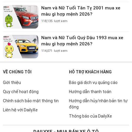
Nam và Nữ Tuổi Tân Tỵ 2001 mua xe
màu gì hợp mệnh 2026?
118,135
lượt xem
Nam và Nữ Tuổi Quý Dậu 1993 mua xe
màu gì hợp mệnh 2026?
114,071
lượt xem
VỀ CHÚNG TÔI
HỖ TRỢ KHÁCH HÀNG
Giới thiệu
Báo giá dịch vụ quảng cáo
Quy chế hoạt động
Hướng dẫn thanh toán
Chính sách bảo mật thông tin
Hướng dẫn hủy/nhận bản tin tự
động
Liên hệ với DailyXe
Thông báo của DailyXe
DAILYXE - MUA BÁN XE Ô TÔ