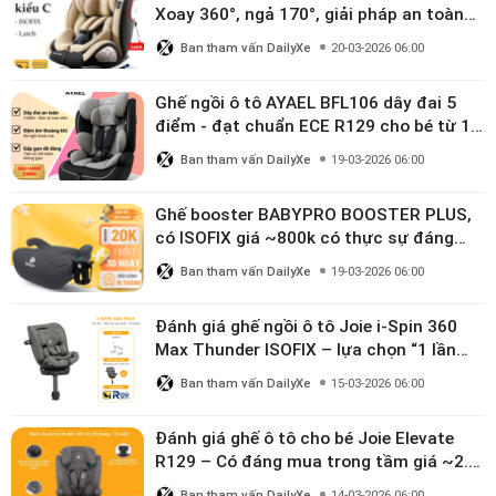
Xoay 360°, ngả 170°, giải pháp an toàn
linh hoạt cho bé 0–10 tuổi
Ban tham vấn DailyXe
20-03-2026 06:00
Ghế ngồi ô tô AYAEL BFL106 dây đai 5
điểm - đạt chuẩn ECE R129 cho bé từ 1–
10 tuổi
Ban tham vấn DailyXe
19-03-2026 06:00
Ghế booster BABYPRO BOOSTER PLUS,
có ISOFIX giá ~800k có thực sự đáng
mua?
Ban tham vấn DailyXe
19-03-2026 06:00
Đánh giá ghế ngồi ô tô Joie i-Spin 360
Max Thunder ISOFIX – lựa chọn “1 lần
dùng đến 12 năm” có đáng giá gần 9
Ban tham vấn DailyXe
15-03-2026 06:00
triệu?
Đánh giá ghế ô tô cho bé Joie Elevate
R129 – Có đáng mua trong tầm giá ~2.8
triệu?
Ban tham vấn DailyXe
14-03-2026 06:00