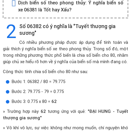
Dịch biển số theo phong thủy:
Ý nghĩa biển số
xe 06381 là Tốt hay Xấu?
2
Số 06382 có ý nghĩa là "Tuyết thượng gia
sương"
Có nhiều phương pháp được áp dụng để tính toán và
giải thích ý nghĩa biển số xe theo phong thủy. Trong số đó, một
trong những phương thức phổ biến là chia số biển cho 80, nhằm
giúp chủ xe hiểu rõ hơn về ý nghĩa của biển số mà mình đang có.
Công thức tính chia số biển cho 80 như sau:
Bước 1: 06382 / 80 = 79.775
Bước 2: 79.775 - 79 = 0.775
Bước 3: 0.775 x 80 =
62
» Trường hợp này
62
tương ứng với quẻ:
"ĐẠI HUNG - Tuyết
thượng gia sương"
» Vô khí vô lực, sự việc không như mong muốn, chí nguyện khó