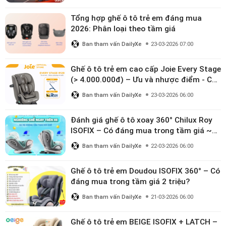
Tổng hợp ghế ô tô trẻ em đáng mua
2026: Phân loại theo tầm giá
Ban tham vấn DailyXe
23-03-2026 07:00
Ghế ô tô trẻ em cao cấp Joie Every Stage
(> 4.000.000đ) – Ưu và nhược điểm - Có
đáng đầu tư cho bé từ 0–12 tuổi?
Ban tham vấn DailyXe
23-03-2026 06:00
Đánh giá ghế ô tô xoay 360° Chilux Roy
ISOFIX – Có đáng mua trong tầm giá ~3
triệu
Ban tham vấn DailyXe
22-03-2026 06:00
Ghế ô tô trẻ em Doudou ISOFIX 360° – Có
đáng mua trong tầm giá 2 triệu?
Ban tham vấn DailyXe
21-03-2026 06:00
Ghế ô tô trẻ em BEIGE ISOFIX + LATCH –