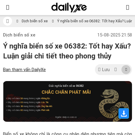
Dịch biển số xe
Ý nghĩa biển số xe 06382: Tốt hay Xấu? Luận gi
Dịch biển số xe
15-08-2025 21:58
Ý nghĩa biển số xe 06382: Tốt hay Xấu?
Luận giải chi tiết theo phong thủy
Ban tham vấn DailyXe
Lưu
Giải nghĩa biển số xe
06382
CHẮC CHẮN PHÁT MÃI
» Dãy số chứa
06
mang thêm ý nghĩa
Không lộc
.
» Dãy số chứa
63
mang thêm ý nghĩa
Lộc Tài
.
» Dãy số chứa
38
mang thêm ý nghĩa
Ông Địa nhỏ
.
» Dãy số chứa
82
mang thêm ý nghĩa
Phát mãi
.
Nguồn: dailyxe.com.vn
Biển số xe không chỉ là công cụ nhận diện phương tiện mà còn