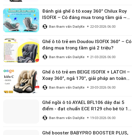
Đánh giá ghế ô tô xoay 360° Chilux Roy
ISOFIX – Có đáng mua trong tầm giá ~3
triệu
Ban tham vấn DailyXe
22-03-2026 06:00
Ghế ô tô trẻ em Doudou ISOFIX 360° – Có
đáng mua trong tầm giá 2 triệu?
Ban tham vấn DailyXe
21-03-2026 06:00
Ghế ô tô trẻ em BEIGE ISOFIX + LATCH –
Xoay 360°, ngả 170°, giải pháp an toàn
linh hoạt cho bé 0–10 tuổi
Ban tham vấn DailyXe
20-03-2026 06:00
Ghế ngồi ô tô AYAEL BFL106 dây đai 5
điểm - đạt chuẩn ECE R129 cho bé từ 1–
10 tuổi
Ban tham vấn DailyXe
19-03-2026 06:00
Ghế booster BABYPRO BOOSTER PLUS,