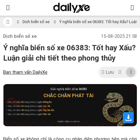
Dịch biển số xe
Ý nghĩa biển số xe 06383: Tốt hay Xấu? Luận gi
Dịch biển số xe
15-08-2025 21:58
Ý nghĩa biển số xe 06383: Tốt hay Xấu?
Luận giải chi tiết theo phong thủy
Ban tham vấn DailyXe
Lưu
Giải nghĩa biển số xe
06383
CHẮC CHẮN PHÁT TÀI
» Dãy số chứa
06
mang thêm ý nghĩa
Không lộc
.
» Dãy số chứa
63
mang thêm ý nghĩa
Lộc Tài
.
» Dãy số chứa
38
mang thêm ý nghĩa
Ông Địa nhỏ
.
» Dãy số chứa
83
mang thêm ý nghĩa
Phát tài
.
Nguồn: dailyxe.com.vn
Biển số xe không chỉ là công cụ nhận diện phương tiện mà còn