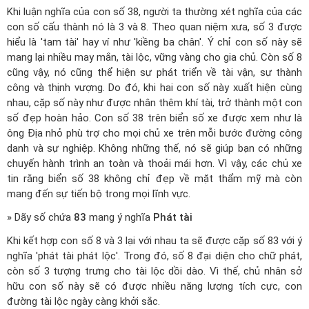
Khi luận nghĩa của con số 38, người ta thường xét nghĩa của các
con số cấu thành nó là 3 và 8. Theo quan niệm xưa, số 3 được
hiểu là 'tam tài' hay ví như 'kiềng ba chân'. Ý chỉ con số này sẽ
mang lại nhiều may mắn, tài lộc, vững vàng cho gia chủ. Còn số 8
cũng vậy, nó cũng thể hiện sự phát triển về tài vận, sự thành
công và thịnh vượng. Do đó, khi hai con số này xuất hiện cùng
nhau, cặp số này như được nhân thêm khí tài, trở thành một con
số đẹp hoàn hảo. Con số 38 trên biển số xe được xem như là
ông Địa nhỏ phù trợ cho mọi chủ xe trên mỗi bước đường công
danh và sự nghiệp. Không những thế, nó sẽ giúp bạn có những
chuyến hành trình an toàn và thoải mái hơn. Vì vậy, các chủ xe
tin rằng biển số 38 không chỉ đẹp về mặt thẩm mỹ mà còn
mang đến sự tiến bộ trong mọi lĩnh vực.
» Dãy số chứa
83
mang ý nghĩa
Phát tài
Khi kết hợp con số 8 và 3 lại với nhau ta sẽ được cặp số 83 với ý
nghĩa 'phát tài phát lộc'. Trong đó, số 8 đại diện cho chữ phát,
còn số 3 tượng trưng cho tài lộc dồi dào. Vì thế, chủ nhân sở
hữu con số này sẽ có được nhiều năng lượng tích cực, con
đường tài lộc ngày càng khởi sắc.