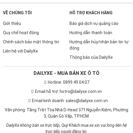
VỀ CHÚNG TÔI
HỖ TRỢ KHÁCH HÀNG
Giới thiệu
Báo giá dịch vụ quảng cáo
Quy chế hoạt động
Hướng dẫn thanh toán
Chính sách bảo mật thông tin
Hướng dẫn hủy/nhận bản tin tự
động
Liên hệ với DailyXe
Thông báo của DailyXe
DAILYXE - MUA BÁN XE Ô TÔ
Hotline: 0899.49.04.07
Email hỗ trợ: hotro@dailyxe.com.vn
Email kinh doanh: sales@dailyxe.com.vn
Văn phòng: Tầng Trệt Tòa Nhà D-Head 371 Nguyễn Kiệm, Phường
3, Quận Gò Vấp, TP.HCM.
DailyXe không bán xe trực tiếp, Quý Khách mua xe xin vui lòng liên hệ
trực tiếp người đăng tin.