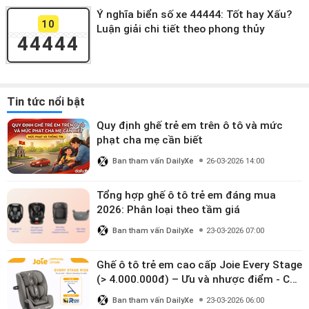
Ý nghĩa biển số xe 44444: Tốt hay Xấu?
10
Luận giải chi tiết theo phong thủy
44444
Tin tức nổi bật
Quy định ghế trẻ em trên ô tô và mức
phạt cha mẹ cần biết
Ban tham vấn DailyXe
26-03-2026 14:00
Tổng hợp ghế ô tô trẻ em đáng mua
2026: Phân loại theo tầm giá
Ban tham vấn DailyXe
23-03-2026 07:00
Ghế ô tô trẻ em cao cấp Joie Every Stage
(> 4.000.000đ) – Ưu và nhược điểm - Có
đáng đầu tư cho bé từ 0–12 tuổi?
Ban tham vấn DailyXe
23-03-2026 06:00