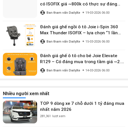
có ISOFIX giá ~800k có thực sự đáng
mua?
Ban tham vấn DailyXe
19-03-2026 06:00
Đánh giá ghế ngồi ô tô Joie i-Spin 360
Max Thunder ISOFIX – lựa chọn “1 lần
dùng đến 12 năm” có đáng giá gần 9
Ban tham vấn DailyXe
15-03-2026 06:00
triệu?
Đánh giá ghế ô tô cho bé Joie Elevate
R129 – Có đáng mua trong tầm giá ~2.8
triệu?
Ban tham vấn DailyXe
14-03-2026 06:00
Nhiều người xem nhất
TOP 9 dòng xe 7 chỗ dưới 1 tỷ đáng mua
nhất năm 2026
281,361
lượt xem