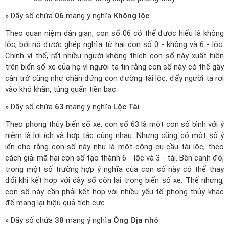
» Dãy số chứa
06
mang ý nghĩa
Không lộc
Theo quan niệm dân gian, con số 06 có thể được hiểu là không
lộc, bởi nó được ghép nghĩa từ hai con số 0 - không và 6 - lộc.
Chính vì thế, rất nhiều người không thích con số này xuất hiện
trên biển số xe của họ vì người ta tin rằng con số này có thể gây
cản trở cũng như chặn đứng con đường tài lộc, đẩy người ta rơi
vào khó khăn, túng quấn tiền bạc.
» Dãy số chứa
63
mang ý nghĩa
Lộc Tài
Theo phong thủy biển số xe, con số 63 là một con số bình với ý
niệm là lợi ích và hợp tác cùng nhau. Nhưng cũng có một số ý
iến cho rằng con số này như là một công cụ cầu tài lộc, theo
cách giải mã hai con số tạo thành 6 - lộc và 3 - tài. Bên cạnh đó,
trong một số trường hợp ý nghĩa của con số này có thể thay
đổi khi kết hợp với dãy số còn lại trong biển số xe. Thế nhưng,
con số này cần phải kết hợp với nhiều yếu tố phong thủy khác
để mang lại hiệu quả tích cực.
» Dãy số chứa
38
mang ý nghĩa
Ông Địa nhỏ