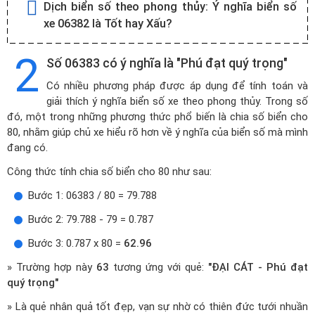
Dịch biển số theo phong thủy:
Ý nghĩa biển số
xe 06382 là Tốt hay Xấu?
2
Số 06383 có ý nghĩa là "Phú đạt quý trọng"
Có nhiều phương pháp được áp dụng để tính toán và
giải thích ý nghĩa biển số xe theo phong thủy. Trong số
đó, một trong những phương thức phổ biến là chia số biển cho
80, nhằm giúp chủ xe hiểu rõ hơn về ý nghĩa của biển số mà mình
đang có.
Công thức tính chia số biển cho 80 như sau:
Bước 1: 06383 / 80 = 79.788
Bước 2: 79.788 - 79 = 0.787
Bước 3: 0.787 x 80 =
62.96
» Trường hợp này
63
tương ứng với quẻ:
"ĐẠI CÁT - Phú đạt
quý trọng"
» Là quẻ nhân quả tốt đẹp, vạn sự nhờ có thiên đức tưới nhuần