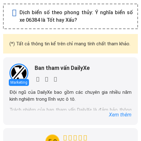
Dịch biển số theo phong thủy:
Ý nghĩa biển số
xe 06384 là Tốt hay Xấu?
(*) Tất cả thông tin kể trên chỉ mang tính chất tham khảo.
Ban tham vấn DailyXe
Marketing
Đội ngũ của DailyXe bao gồm các chuyên gia nhiều năm
kinh nghiệm trong lĩnh vực ô tô.
Trách nhiệm của ban tham vấn DailyXe là đảm bảo thông
Xem thêm
tin chính xác được đăng tải trên dailyxe.com.vn, thường
xuyên cập nhật thông tin mới về xe ô tô, thông tin khuyến
mãi của các hãng xe để người đọc có thể tiếp cận thông
tin nhanh chóng và dễ dàng hơn.