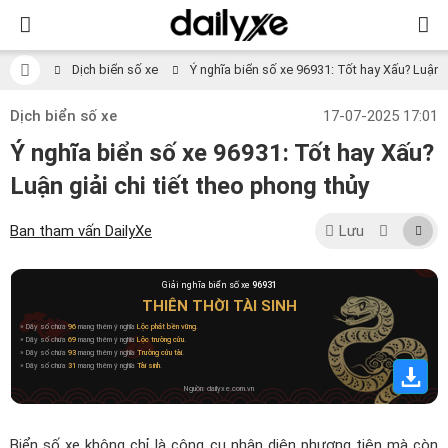
Dịch biển số xe
Ý nghĩa biển số xe 96931: Tốt hay Xấu? Luận gi
Dịch biển số xe
17-07-2025 17:01
Ý nghĩa biển số xe 96931: Tốt hay Xấu?
Luận giải chi tiết theo phong thủy
Ban tham vấn DailyXe
Lưu
Giải nghĩa biển số xe
96931
THIÊN THỜI TÀI SINH
» Dãy số chứa
96
mang thêm ý nghĩa
Lộc phát bền vững
.
» Dãy số chứa
69
mang thêm ý nghĩa
Lộc trường cửu
.
» Dãy số chứa
93
mang thêm ý nghĩa
Trường cửu tài
.
» Dãy số chứa
31
mang thêm ý nghĩa
Tài sinh
.
Nguồn: dailyxe.com.vn
Biển số xe không chỉ là công cụ nhận diện phương tiện mà còn