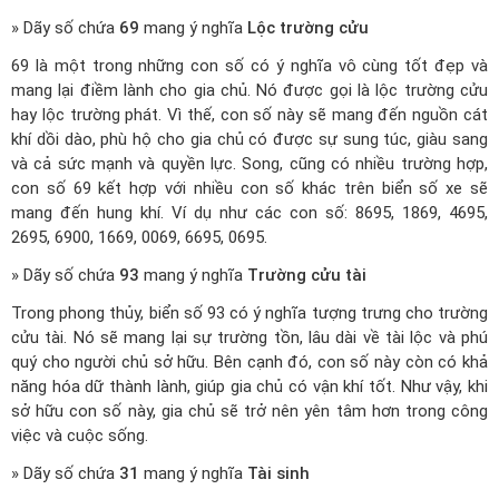
» Dãy số chứa
69
mang ý nghĩa
Lộc trường cửu
69 là một trong những con số có ý nghĩa vô cùng tốt đẹp và
mang lại điềm lành cho gia chủ. Nó được gọi là lộc trường cửu
hay lộc trường phát. Vì thế, con số này sẽ mang đến nguồn cát
khí dồi dào, phù hộ cho gia chủ có được sự sung túc, giàu sang
và cả sức mạnh và quyền lực. Song, cũng có nhiều trường hợp,
con số 69 kết hợp với nhiều con số khác trên biển số xe sẽ
mang đến hung khí. Ví dụ như các con số: 8695, 1869, 4695,
2695, 6900, 1669, 0069, 6695, 0695.
» Dãy số chứa
93
mang ý nghĩa
Trường cửu tài
Trong phong thủy, biển số 93 có ý nghĩa tượng trưng cho trường
cửu tài. Nó sẽ mang lại sự trường tồn, lâu dài về tài lộc và phú
quý cho người chủ sở hữu. Bên cạnh đó, con số này còn có khả
năng hóa dữ thành lành, giúp gia chủ có vận khí tốt. Như vậy, khi
sở hữu con số này, gia chủ sẽ trở nên yên tâm hơn trong công
việc và cuộc sống.
» Dãy số chứa
31
mang ý nghĩa
Tài sinh