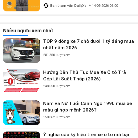
triệu?
Ban tham vấn DailyXe
14-03-2026 06:00
Nhiều người xem nhất
TOP 9 dòng xe 7 chỗ dưới 1 tỷ đáng mua
nhất năm 2026
281,350
lượt xem
Hướng Dẫn Thủ Tục Mua Xe Ô tô Trả
Góp Lãi Suất Thấp (2026)
248,050
lượt xem
Nam và Nữ Tuổi Canh Ngọ 1990 mua xe
màu gì hợp mệnh 2026?
158,862
lượt xem
Ý nghĩa các ký hiệu trên xe ô tô mà bạn