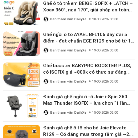
Ghế ô tô trẻ em BEIGE ISOFIX + LATCH –
Xoay 360°, ngả 170°, giải pháp an toàn
linh hoạt cho bé 0–10 tuổi
Ban tham vấn DailyXe
20-03-2026 06:00
Ghế ngồi ô tô AYAEL BFL106 dây đai 5
điểm - đạt chuẩn ECE R129 cho bé từ 1–
10 tuổi
Ban tham vấn DailyXe
19-03-2026 06:00
Ghế booster BABYPRO BOOSTER PLUS,
có ISOFIX giá ~800k có thực sự đáng
mua?
Ban tham vấn DailyXe
19-03-2026 06:00
Đánh giá ghế ngồi ô tô Joie i-Spin 360
Max Thunder ISOFIX – lựa chọn “1 lần
dùng đến 12 năm” có đáng giá gần 9
Ban tham vấn DailyXe
15-03-2026 06:00
triệu?
Đánh giá ghế ô tô cho bé Joie Elevate
R129 – Có đáng mua trong tầm giá ~2.8