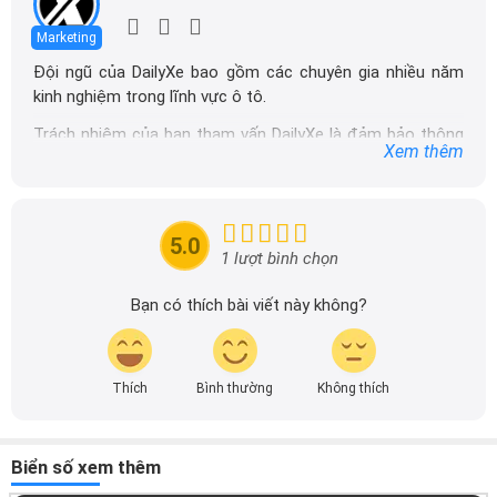
Marketing
Đội ngũ của DailyXe bao gồm các chuyên gia nhiều năm
kinh nghiệm trong lĩnh vực ô tô.
Trách nhiệm của ban tham vấn DailyXe là đảm bảo thông
Xem thêm
tin chính xác được đăng tải trên dailyxe.com.vn, thường
xuyên cập nhật thông tin mới về xe ô tô, thông tin khuyến
mãi của các hãng xe để người đọc có thể tiếp cận thông
tin nhanh chóng và dễ dàng hơn.
5.0
1 lượt bình chọn
Bạn có thích bài viết này không?
Thích
Bình thường
Không thích
Biển số xem thêm