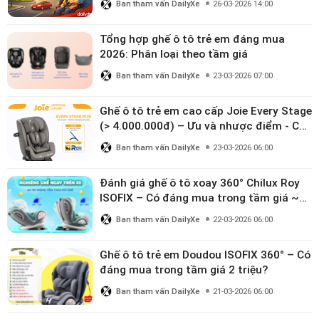
Ban tham vấn DailyXe
26-03-2026 14:00
Tổng hợp ghế ô tô trẻ em đáng mua
2026: Phân loại theo tầm giá
Ban tham vấn DailyXe
23-03-2026 07:00
Ghế ô tô trẻ em cao cấp Joie Every Stage
(> 4.000.000đ) – Ưu và nhược điểm - Có
đáng đầu tư cho bé từ 0–12 tuổi?
Ban tham vấn DailyXe
23-03-2026 06:00
Đánh giá ghế ô tô xoay 360° Chilux Roy
ISOFIX – Có đáng mua trong tầm giá ~3
triệu
Ban tham vấn DailyXe
22-03-2026 06:00
Ghế ô tô trẻ em Doudou ISOFIX 360° – Có
đáng mua trong tầm giá 2 triệu?
Ban tham vấn DailyXe
21-03-2026 06:00