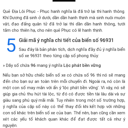
Quẻ Địa Lôi Phục - Phục hanh nghĩa là đã trở lại thì hanh thông.
Khí Dương đã sinh ở dưới, dần dần hanh thịnh mà sinh nuôi muôn
vật; đạo đấng quân tử đã trở lại thì dần dần hanh thông, tưới
tắm cho thiên hạ, cho nên quẻ Phục có lẽ hanh thịnh.
5
Giải mã ý nghĩa chi tiết của biển số 96931
Sau đây là bản phân tích, dịch nghĩa đầy đủ ý nghĩa biển
số xe 96931 theo từng cặp số phong thủy:
» Dãy số chứa
96
mang ý nghĩa
Lộc phát bền vững
Nếu bạn sở hữu chiếc biển số xe có chứa số 96 thì nó sẽ mang
đến cho bạn sự an toàn trên mỗi chuyến đi. Ngoài ra, nó còn là
một con số may mắn với ẩn ý 'lộc phát bền vững'. Vì vậy, nó sẽ
giúp gia chủ thu hút tài lộc, từ đó có được tiền tài lâu dài và sự
giàu sang phú quý mãi mãi. Tuy nhiên trong một số trường hợp,
ý nghĩa của cặp số này có thể thay đổi khi kết hợp với những
con số khác trên biển số xe của bạn. Thế nên, bạn cũng cần xem
xét các yếu tố khách quan khác để đạt được tất cả như ý
nguyện.