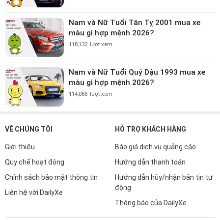
Nam và Nữ Tuổi Tân Tỵ 2001 mua xe
màu gì hợp mệnh 2026?
118,132
lượt xem
Nam và Nữ Tuổi Quý Dậu 1993 mua xe
màu gì hợp mệnh 2026?
114,066
lượt xem
VỀ CHÚNG TÔI
HỖ TRỢ KHÁCH HÀNG
Giới thiệu
Báo giá dịch vụ quảng cáo
Quy chế hoạt động
Hướng dẫn thanh toán
Chính sách bảo mật thông tin
Hướng dẫn hủy/nhận bản tin tự
động
Liên hệ với DailyXe
Thông báo của DailyXe