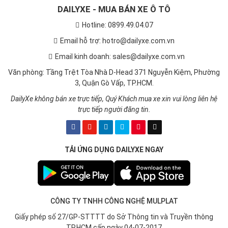
DAILYXE - MUA BÁN XE Ô TÔ
Hotline: 0899.49.04.07
Email hỗ trợ: hotro@dailyxe.com.vn
Email kinh doanh: sales@dailyxe.com.vn
Văn phòng: Tầng Trệt Tòa Nhà D-Head 371 Nguyễn Kiệm, Phường
3, Quận Gò Vấp, TP.HCM.
DailyXe không bán xe trực tiếp, Quý Khách mua xe xin vui lòng liên hệ
trực tiếp người đăng tin.
TẢI ỨNG DỤNG DAILYXE NGAY
CÔNG TY TNHH CÔNG NGHỆ MULPLAT
Giấy phép số 27/GP-STTTT do Sở Thông tin và Truyền thông
TP.HCM cấp ngày 04-07-2017