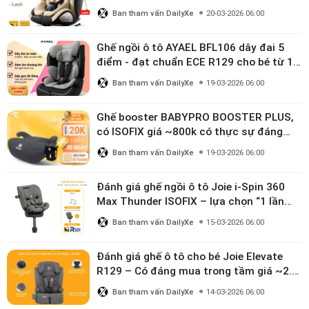
linh hoạt cho bé 0–10 tuổi
Ban tham vấn DailyXe
20-03-2026 06:00
Ghế ngồi ô tô AYAEL BFL106 dây đai 5
điểm - đạt chuẩn ECE R129 cho bé từ 1–
10 tuổi
Ban tham vấn DailyXe
19-03-2026 06:00
Ghế booster BABYPRO BOOSTER PLUS,
có ISOFIX giá ~800k có thực sự đáng
mua?
Ban tham vấn DailyXe
19-03-2026 06:00
Đánh giá ghế ngồi ô tô Joie i-Spin 360
Max Thunder ISOFIX – lựa chọn “1 lần
dùng đến 12 năm” có đáng giá gần 9
Ban tham vấn DailyXe
15-03-2026 06:00
triệu?
Đánh giá ghế ô tô cho bé Joie Elevate
R129 – Có đáng mua trong tầm giá ~2.8
triệu?
Ban tham vấn DailyXe
14-03-2026 06:00