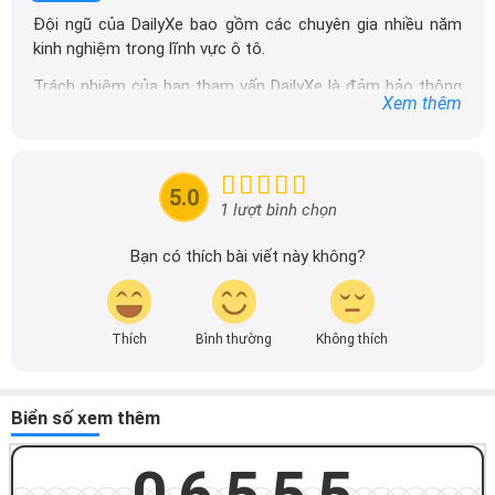
Đội ngũ của DailyXe bao gồm các chuyên gia nhiều năm
kinh nghiệm trong lĩnh vực ô tô.
Trách nhiệm của ban tham vấn DailyXe là đảm bảo thông
Xem thêm
tin chính xác được đăng tải trên dailyxe.com.vn, thường
xuyên cập nhật thông tin mới về xe ô tô, thông tin khuyến
mãi của các hãng xe để người đọc có thể tiếp cận thông
tin nhanh chóng và dễ dàng hơn.
5.0
1 lượt bình chọn
Bạn có thích bài viết này không?
Thích
Bình thường
Không thích
Biển số xem thêm