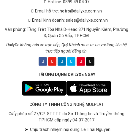
Hotline: 0899.49.04.07
Email hỗ trợ: hotro@dailyxe.com.vn
Email kinh doanh: sales@dailyxe.com.vn
Văn phòng: Tầng Trệt Tòa Nhà D-Head 371 Nguyễn Kiệm, Phường
3, Quận Gò Vấp, TP.HCM.
DailyXe không bán xe trực tiếp, Quý Khách mua xe xin vui lòng liên hệ
trực tiếp người đăng tin.
TẢI ỨNG DỤNG DAILYXE NGAY
CÔNG TY TNHH CÔNG NGHỆ MULPLAT
Giấy phép số 27/GP-STTTT do Sở Thông tin và Truyền thông
TP.HCM cấp ngày 04-07-2017
➤
Chịu trách nhiệm nội dung: Lê Thái Nguyên