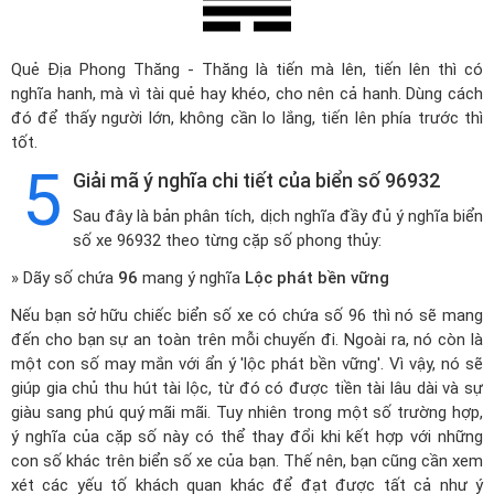
Quẻ Địa Phong Thăng - Thăng là tiến mà lên, tiến lên thì có
nghĩa hanh, mà vì tài quẻ hay khéo, cho nên cả hanh. Dùng cách
đó để thấy người lớn, không cần lo lắng, tiến lên phía trước thì
tốt.
5
Giải mã ý nghĩa chi tiết của biển số 96932
Sau đây là bản phân tích, dịch nghĩa đầy đủ ý nghĩa biển
số xe 96932 theo từng cặp số phong thủy:
» Dãy số chứa
96
mang ý nghĩa
Lộc phát bền vững
Nếu bạn sở hữu chiếc biển số xe có chứa số 96 thì nó sẽ mang
đến cho bạn sự an toàn trên mỗi chuyến đi. Ngoài ra, nó còn là
một con số may mắn với ẩn ý 'lộc phát bền vững'. Vì vậy, nó sẽ
giúp gia chủ thu hút tài lộc, từ đó có được tiền tài lâu dài và sự
giàu sang phú quý mãi mãi. Tuy nhiên trong một số trường hợp,
ý nghĩa của cặp số này có thể thay đổi khi kết hợp với những
con số khác trên biển số xe của bạn. Thế nên, bạn cũng cần xem
xét các yếu tố khách quan khác để đạt được tất cả như ý