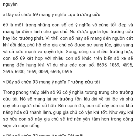
nguyện.
» Dãy số chứa
69
mang ý nghĩa
Lộc trường cửu
69 là một trong những con số có ý nghĩa vô cùng tốt đẹp và
mang lại điềm lành cho gia chủ. Nó được gọi là lộc trường cửu
hay lộc trường phát. Vì thế, con số này sẽ mang đến nguồn cát
khí dồi dào, phù hộ cho gia chủ có được sự sung túc, giàu sang
và cả sức mạnh và quyền lực. Song, cũng có nhiều trường hợp,
con số 69 kết hợp với nhiều con số khác trên biển số xe sẽ
mang đến hung khí. Ví dụ như các con số: 8695, 1869, 4695,
2695, 6900, 1669, 0069, 6695, 0695.
» Dãy số chứa
93
mang ý nghĩa
Trường cửu tài
Trong phong thủy, biển số 93 có ý nghĩa tượng trưng cho trường
cửu tài. Nó sẽ mang lại sự trường tồn, lâu dài về tài lộc và phú
quý cho người chủ sở hữu. Bên cạnh đó, con số này còn có khả
năng hóa dữ thành lành, giúp gia chủ có vận khí tốt. Như vậy, khi
sở hữu con số này, gia chủ sẽ trở nên yên tâm hơn trong công
việc và cuộc sống.