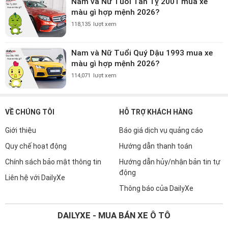
Nam và Nữ Tuổi Tân Tỵ 2001 mua xe
màu gì hợp mệnh 2026?
118,135
lượt xem
Nam và Nữ Tuổi Quý Dậu 1993 mua xe
màu gì hợp mệnh 2026?
114,071
lượt xem
VỀ CHÚNG TÔI
HỖ TRỢ KHÁCH HÀNG
Giới thiệu
Báo giá dịch vụ quảng cáo
Quy chế hoạt động
Hướng dẫn thanh toán
Chính sách bảo mật thông tin
Hướng dẫn hủy/nhận bản tin tự
động
Liên hệ với DailyXe
Thông báo của DailyXe
DAILYXE - MUA BÁN XE Ô TÔ