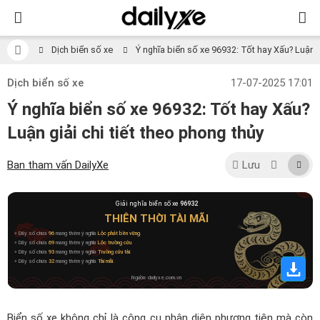
Dịch biển số xe
Ý nghĩa biển số xe 96932: Tốt hay Xấu? Luận gi
Dịch biển số xe
17-07-2025 17:01
Ý nghĩa biển số xe 96932: Tốt hay Xấu?
Luận giải chi tiết theo phong thủy
Ban tham vấn DailyXe
Lưu
Giải nghĩa biển số xe
96932
THIÊN THỜI TÀI MÃI
» Dãy số chứa
96
mang thêm ý nghĩa
Lộc phát bền vững
.
» Dãy số chứa
69
mang thêm ý nghĩa
Lộc trường cửu
.
» Dãy số chứa
93
mang thêm ý nghĩa
Trường cửu tài
.
» Dãy số chứa
32
mang thêm ý nghĩa
Tài mãi
.
Nguồn: dailyxe.com.vn
Biển số xe không chỉ là công cụ nhận diện phương tiện mà còn