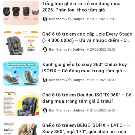
Tổng hợp ghế ô tô trẻ em đáng mua
2026: Phân loại theo tầm giá
Ban tham vấn DailyXe
23-03-2026 07:00
Ghế ô tô trẻ em cao cấp Joie Every Stage
(> 4.000.000đ) – Ưu và nhược điểm - Có
đáng đầu tư cho bé từ 0–12 tuổi?
Ban tham vấn DailyXe
23-03-2026 06:00
Đánh giá ghế ô tô xoay 360° Chilux Roy
ISOFIX – Có đáng mua trong tầm giá ~3
triệu
Ban tham vấn DailyXe
22-03-2026 06:00
Ghế ô tô trẻ em Doudou ISOFIX 360° – Có
đáng mua trong tầm giá 2 triệu?
Ban tham vấn DailyXe
21-03-2026 06:00
Ghế ô tô trẻ em BEIGE ISOFIX + LATCH –
Xoay 360°, ngả 170°, giải pháp an toàn