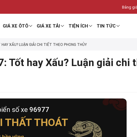
Bảng giá
GIÁ XE ÔTÔ
GIÁ XE TẢI
TIỆN ÍCH
TIN TỨC
T HAY XẤU? LUẬN GIẢI CHI TIẾT THEO PHONG THỦY
: Tốt hay Xấu? Luận giải chi 
biển số xe
96977
I THẤT THOÁT
t bền vững
.