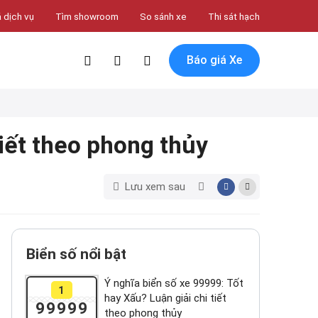
 dịch vụ
Tìm showroom
So sánh xe
Thi sát hạch
Báo giá Xe
tiết theo phong thủy
Lưu xem sau
Biển số nổi bật
Ý nghĩa biển số xe 99999: Tốt
1
hay Xấu? Luận giải chi tiết
99999
theo phong thủy