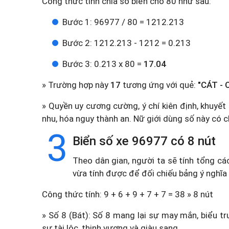
Công thức tính chia số biển cho 80 như sau:
Bước 1: 96977 / 80 = 1212.213
Bước 2: 1212.213 - 1212 = 0.213
Bước 3: 0.213 x 80 =
17.04
» Trường hợp này
17
tương ứng với quẻ:
"CÁT - 
» Quyền uy cương cường, ý chí kiên định, khuyế
nhu, hóa nguy thành an. Nữ giới dùng số này có ch
3
Biển số xe 96977 có 8 nút
Theo dân gian, người ta sẽ tính tổng cá
vừa tính được để đối chiếu bảng ý nghĩa
Công thức tính: 9 + 6 + 9 + 7 + 7 = 38 » 8 nút
» Số 8 (Bát): Số 8 mang lại sự may mắn, biểu tr
sự tài lộc, thịnh vượng và giàu sang.