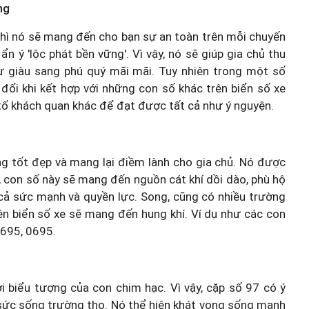
ng
thì nó sẽ mang đến cho bạn sự an toàn trên mỗi chuyến
n ý 'lộc phát bền vững'. Vì vậy, nó sẽ giúp gia chủ thu
 sự giàu sang phú quý mãi mãi. Tuy nhiên trong một số
 đổi khi kết hợp với những con số khác trên biển số xe
tố khách quan khác để đạt được tất cả như ý nguyện.
ng tốt đẹp và mang lại điềm lành cho gia chủ. Nó được
ế, con số này sẽ mang đến nguồn cát khí dồi dào, phù hộ
 cả sức mạnh và quyền lực. Song, cũng có nhiều trường
rên biển số xe sẽ mang đến hung khí. Ví dụ như các con
6695, 0695.
i biểu tượng của con chim hạc. Vì vậy, cặp số 97 có ý
 sức sống trường thọ. Nó thể hiện khát vọng sống mạnh