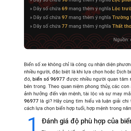
» Dãy số chứa
69
mang thêm ý nghĩa
Lộc trư
» Dãy số chứa
97
mang thêm ý nghĩa
Trường 
» Dãy số chứa
77
mang thêm ý nghĩa
Thất th
Nguồn: 
Biển số xe không chỉ là công cụ nhận diện phươ
nhiều người, đặc biệt là khi lựa chọn hoặc
Dịch b
đó,
biển số 96977
được nhiều người quan tâm n
bên trong. Theo quan niệm phong thủy, các con 
ảnh hưởng đến vận mệnh, tài lộc và sự may mắ
96977
là gì? Hãy cùng tìm hiểu và luận giải chi
cách lựa chọn biển hợp tuổi, hợp mệnh trong n
1
Đánh giá độ phù hợp của biể