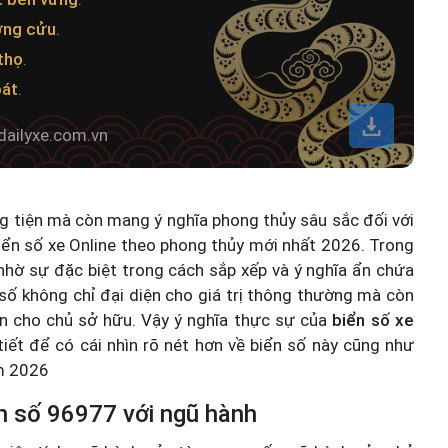
ờng cửu
.
thọ
.
oát
.
dailyxe.com.vn
ng tiện mà còn mang ý nghĩa phong thủy sâu sắc đối với
iển số xe Online theo phong thủy mới nhất 2026
. Trong
hờ sự đặc biệt trong cách sắp xếp và ý nghĩa ẩn chứa
số không chỉ đại diện cho giá trị thông thường mà còn
n cho chủ sở hữu. Vậy ý nghĩa thực sự của
biển số xe
 tiết để có cái nhìn rõ nét hơn về biển số này cũng như
ăm 2026
n số 96977 với ngũ hành