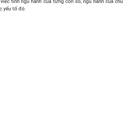
việc tính ngũ hành của từng con số, ngũ hành của chủ
c yếu tố đó.