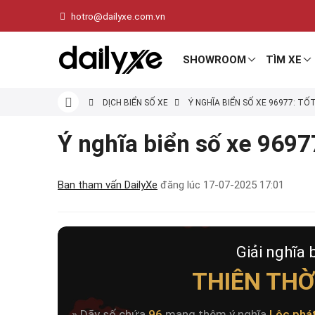
hotro@dailyxe.com.vn
SHOWROOM
TÌM XE
DỊCH BIỂN SỐ XE
Ý NGHĨA BIỂN SỐ XE 96977: TỐ
Ý nghĩa biển số xe 96977
Ban tham vấn DailyXe
đăng lúc
17-07-2025 17:01
Giải nghĩa 
THIÊN THỜ
» Dãy số chứa
96
mang thêm ý nghĩa
Lộc phá