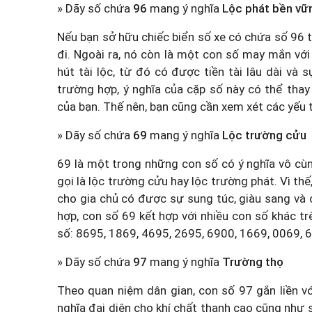
» Dãy số chứa
96
mang ý nghĩa
Lộc phát bền vữ
Nếu bạn sở hữu chiếc biển số xe có chứa số 96 
đi. Ngoài ra, nó còn là một con số may mắn với ẩ
hút tài lộc, từ đó có được tiền tài lâu dài và
trường hợp, ý nghĩa của cặp số này có thể thay
của bạn. Thế nên, bạn cũng cần xem xét các yếu 
» Dãy số chứa
69
mang ý nghĩa
Lộc trường cửu
69 là một trong những con số có ý nghĩa vô cù
gọi là lộc trường cửu hay lộc trường phát. Vì th
cho gia chủ có được sự sung túc, giàu sang và
hợp, con số 69 kết hợp với nhiều con số khác t
số: 8695, 1869, 4695, 2695, 6900, 1669, 0069, 
» Dãy số chứa
97
mang ý nghĩa
Trường thọ
Theo quan niệm dân gian, con số 97 gắn liền vớ
nghĩa đại diện cho khí chất thanh cao cũng như