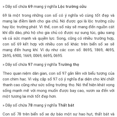
» Dãy số chứa
69
mang ý nghĩa
Lộc trường cửu
69 là một trong những con số có ý nghĩa vô cùng tốt đẹp và
mang lại điềm lành cho gia chủ. Nó được gọi là lộc trường cửu
hay lộc trường phát. Vì thế, con số này sẽ mang đến nguồn cát
khí dồi dào, phù hộ cho gia chủ có được sự sung túc, giàu sang
và cả sức mạnh và quyền lực. Song, cũng có nhiều trường hợp,
con số 69 kết hợp với nhiều con số khác trên biển số xe sẽ
mang đến hung khí. Ví dụ như các con số: 8695, 1869, 4695,
2695, 6900, 1669, 0069, 6695, 0695.
» Dãy số chứa
97
mang ý nghĩa
Trường thọ
Theo quan niệm dân gian, con số 97 gắn liền với biểu tượng của
con chim hạc. Vì vậy, cặp số 97 có ý nghĩa đại diện cho khí chất
thanh cao cũng như sức sống trường thọ. Nó thể hiện khát vọng
sống mạnh mẽ với mong muốn được bay cao, vươn xa đến với
một tương lai mới tốt đẹp hơn.
» Dãy số chứa
78
mang ý nghĩa
Thất bát
Con số 78 trên biển số xe dự báo một sự hao hụt, thất bát và