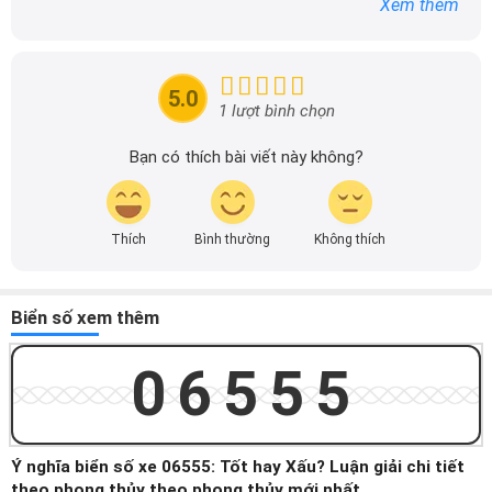
Xem thêm
tin chính xác được đăng tải trên dailyxe.com.vn, thường
xuyên cập nhật thông tin mới về xe ô tô, thông tin khuyến
mãi của các hãng xe để người đọc có thể tiếp cận thông
tin nhanh chóng và dễ dàng hơn.
5.0
1 lượt bình chọn
Bạn có thích bài viết này không?
Thích
Bình thường
Không thích
Biển số xem thêm
06555
Ý nghĩa biển số xe 06555: Tốt hay Xấu? Luận giải chi tiết
theo phong thủy theo phong thủy mới nhất