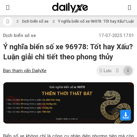
Dịch biển số xe
Ý nghĩa biển số xe 96978: Tốt hay Xấu? Luận gi
Dịch biển số xe
17-07-2025 17:01
Ý nghĩa biển số xe 96978: Tốt hay Xấu?
Luận giải chi tiết theo phong thủy
Ban tham vấn DailyXe
Lưu
Giải nghĩa biển số xe
96978
THIÊN THỜI THẤT BÁT
» Dãy số chứa
96
mang thêm ý nghĩa
Lộc phát bền vững
.
» Dãy số chứa
69
mang thêm ý nghĩa
Lộc trường cửu
.
» Dãy số chứa
97
mang thêm ý nghĩa
Trường thọ
.
» Dãy số chứa
78
mang thêm ý nghĩa
Thất bát
.
Nguồn: dailyxe.com.vn
Biển số xe không chỉ là công cụ nhận diện phương tiện mà còn