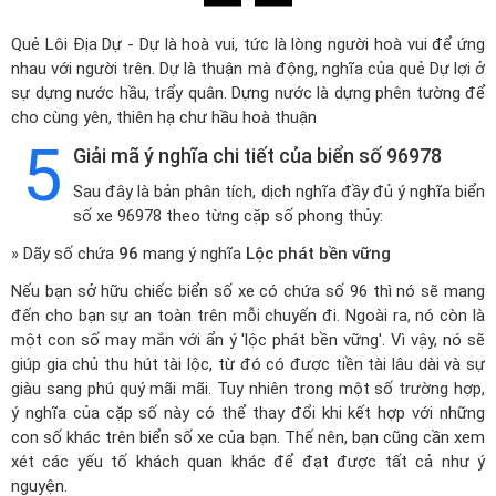
Quẻ Lôi Địa Dự - Dự là hoà vui, tức là lòng người hoà vui để ứng
nhau với người trên. Dự là thuận mà động, nghĩa của quẻ Dự lợi ở
sự dựng nước hầu, trẩy quân. Dựng nước là dựng phên tường để
cho cùng yên, thiên hạ chư hầu hoà thuận
5
Giải mã ý nghĩa chi tiết của biển số 96978
Sau đây là bản phân tích, dịch nghĩa đầy đủ ý nghĩa biển
số xe 96978 theo từng cặp số phong thủy:
» Dãy số chứa
96
mang ý nghĩa
Lộc phát bền vững
Nếu bạn sở hữu chiếc biển số xe có chứa số 96 thì nó sẽ mang
đến cho bạn sự an toàn trên mỗi chuyến đi. Ngoài ra, nó còn là
một con số may mắn với ẩn ý 'lộc phát bền vững'. Vì vậy, nó sẽ
giúp gia chủ thu hút tài lộc, từ đó có được tiền tài lâu dài và sự
giàu sang phú quý mãi mãi. Tuy nhiên trong một số trường hợp,
ý nghĩa của cặp số này có thể thay đổi khi kết hợp với những
con số khác trên biển số xe của bạn. Thế nên, bạn cũng cần xem
xét các yếu tố khách quan khác để đạt được tất cả như ý
nguyện.