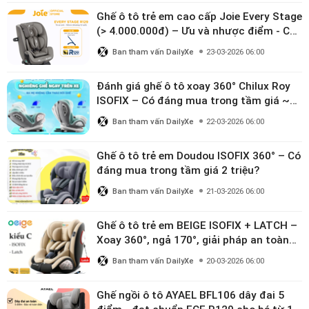
Ghế ô tô trẻ em cao cấp Joie Every Stage
(> 4.000.000đ) – Ưu và nhược điểm - Có
đáng đầu tư cho bé từ 0–12 tuổi?
Ban tham vấn DailyXe
23-03-2026 06:00
Đánh giá ghế ô tô xoay 360° Chilux Roy
ISOFIX – Có đáng mua trong tầm giá ~3
triệu
Ban tham vấn DailyXe
22-03-2026 06:00
Ghế ô tô trẻ em Doudou ISOFIX 360° – Có
đáng mua trong tầm giá 2 triệu?
Ban tham vấn DailyXe
21-03-2026 06:00
Ghế ô tô trẻ em BEIGE ISOFIX + LATCH –
Xoay 360°, ngả 170°, giải pháp an toàn
linh hoạt cho bé 0–10 tuổi
Ban tham vấn DailyXe
20-03-2026 06:00
Ghế ngồi ô tô AYAEL BFL106 dây đai 5