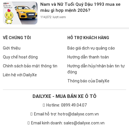
Nam và Nữ Tuổi Quý Dậu 1993 mua xe
màu gì hợp mệnh 2026?
114,072
lượt xem
VỀ CHÚNG TÔI
HỖ TRỢ KHÁCH HÀNG
Giới thiệu
Báo giá dịch vụ quảng cáo
Quy chế hoạt động
Hướng dẫn thanh toán
Chính sách bảo mật thông tin
Hướng dẫn hủy/nhận bản tin tự
động
Liên hệ với DailyXe
Thông báo của DailyXe
DAILYXE - MUA BÁN XE Ô TÔ
Hotline: 0899.49.04.07
Email hỗ trợ: hotro@dailyxe.com.vn
Email kinh doanh: sales@dailyxe.com.vn