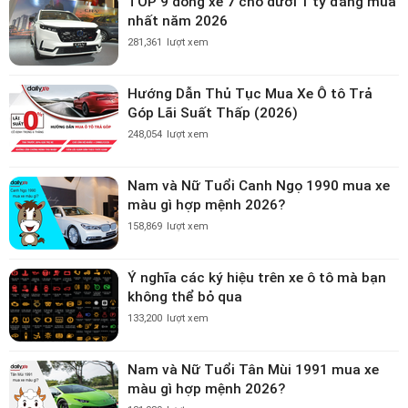
TOP 9 dòng xe 7 chỗ dưới 1 tỷ đáng mua
nhất năm 2026
281,361
lượt xem
Hướng Dẫn Thủ Tục Mua Xe Ô tô Trả
Góp Lãi Suất Thấp (2026)
248,054
lượt xem
Nam và Nữ Tuổi Canh Ngọ 1990 mua xe
màu gì hợp mệnh 2026?
158,869
lượt xem
Ý nghĩa các ký hiệu trên xe ô tô mà bạn
không thể bỏ qua
133,200
lượt xem
Nam và Nữ Tuổi Tân Mùi 1991 mua xe
màu gì hợp mệnh 2026?