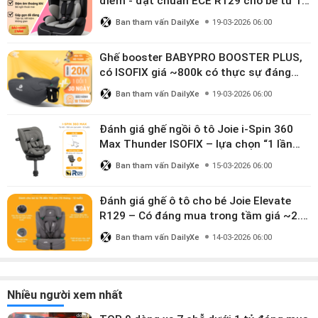
điểm - đạt chuẩn ECE R129 cho bé từ 1–
10 tuổi
Ban tham vấn DailyXe
19-03-2026 06:00
Ghế booster BABYPRO BOOSTER PLUS,
có ISOFIX giá ~800k có thực sự đáng
mua?
Ban tham vấn DailyXe
19-03-2026 06:00
Đánh giá ghế ngồi ô tô Joie i-Spin 360
Max Thunder ISOFIX – lựa chọn “1 lần
dùng đến 12 năm” có đáng giá gần 9
Ban tham vấn DailyXe
15-03-2026 06:00
triệu?
Đánh giá ghế ô tô cho bé Joie Elevate
R129 – Có đáng mua trong tầm giá ~2.8
triệu?
Ban tham vấn DailyXe
14-03-2026 06:00
Nhiều người xem nhất