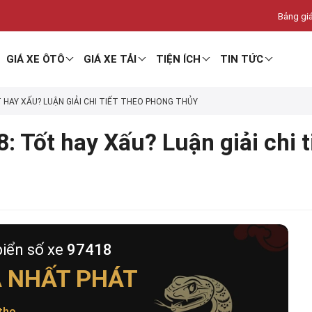
Bảng giá
GIÁ XE ÔTÔ
GIÁ XE TẢI
TIỆN ÍCH
TIN TỨC
T HAY XẤU? LUẬN GIẢI CHI TIẾT THEO PHONG THỦY
: Tốt hay Xấu? Luận giải chi 
biển số xe
97418
 NHẤT PHÁT
thọ
.