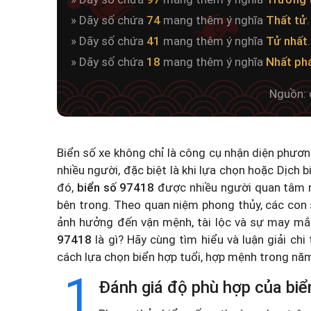
» Dãy số chứa
74
mang thêm ý nghĩa
Thất tử
.
» Dãy số chứa
41
mang thêm ý nghĩa
Tử nhất
.
» Dãy số chứa
18
mang thêm ý nghĩa
Nhất ph
Nguồn: 
Biển số xe không chỉ là công cụ nhận diện phươ
nhiều người, đặc biệt là khi lựa chọn hoặc
Dịch b
đó,
biển số 97418
được nhiều người quan tâm n
bên trong. Theo quan niệm phong thủy, các con 
ảnh hưởng đến vận mệnh, tài lộc và sự may mắ
97418
là gì? Hãy cùng tìm hiểu và luận giải chi
cách lựa chọn biển hợp tuổi, hợp mệnh trong n
1
Đánh giá độ phù hợp của biể