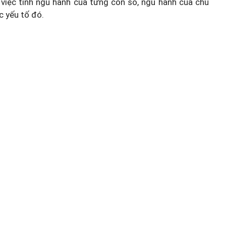
việc tính ngũ hành của từng con số, ngũ hành của chủ
c yếu tố đó.