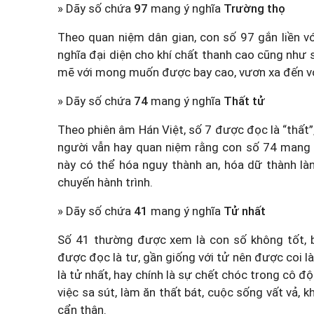
» Dãy số chứa
97
mang ý nghĩa
Trường thọ
Theo quan niệm dân gian, con số 97 gắn liền vớ
nghĩa đại diện cho khí chất thanh cao cũng như
mẽ với mong muốn được bay cao, vươn xa đến vớ
» Dãy số chứa
74
mang ý nghĩa
Thất tử
Theo phiên âm Hán Việt, số 7 được đọc là “thất”,
người vẫn hay quan niệm rằng con số 74 mang ý
này có thể hóa nguy thành an, hóa dữ thành là
chuyến hành trình.
» Dãy số chứa
41
mang ý nghĩa
Tử nhất
Số 41 thường được xem là con số không tốt, b
được đọc là tư, gần giống với tử nên được coi là
là tử nhất, hay chính là sự chết chóc trong cô đ
việc sa sút, làm ăn thất bát, cuộc sống vất vả, 
cẩn thận.