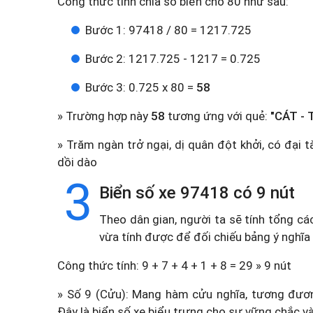
Công thức tính chia số biển cho 80 như sau:
Bước 1: 97418 / 80 = 1217.725
Bước 2: 1217.725 - 1217 = 0.725
Bước 3: 0.725 x 80 =
58
» Trường hợp này
58
tương ứng với quẻ:
"CÁT - 
» Trăm ngàn trở ngại, dị quân đột khởi, có đại t
dồi dào
3
Biển số xe 97418 có 9 nút
Theo dân gian, người ta sẽ tính tổng cá
vừa tính được để đối chiếu bảng ý nghĩa
Công thức tính: 9 + 7 + 4 + 1 + 8 = 29 » 9 nút
» Số 9 (Cửu): Mang hàm cửu nghĩa, tương đương
Đây là biển số xe biểu trưng cho sự vững chắc và