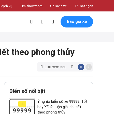
 dịch vụ
Tìm showroom
So sánh xe
Thi sát hạch
Báo giá Xe
tiết theo phong thủy
Lưu xem sau
Biển số nổi bật
Ý nghĩa biển số xe 99999: Tốt
1
hay Xấu? Luận giải chi tiết
99999
theo phong thủy