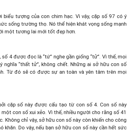
i biểu tượng của con chim hạc. Vì vậy, cặp số 97 có ý
 sức sống trường thọ. Nó thể hiện khát vọng sống mạnh
i một tương lai mới tốt đẹp hơn.
 số 4 được đọc là “tứ” nghe gần giống “tử”. Vì thế, mọi
 nghĩa “thất tử”, không chết. Những ai sở hữu con số
nh. Từ đó sẽ có được sự an toàn và yên tâm trên mọi
ởi cặp số này được cấu tạo từ con số 4. Con số này
 một con số xui xẻo. Vì thế, nhiều người cho rằng số 41
ộc. Không chỉ vậy, sở hữu con số này còn khiến cho công
khó khăn. Do vậy, nếu bạn sở hữu con số này cần hết sức