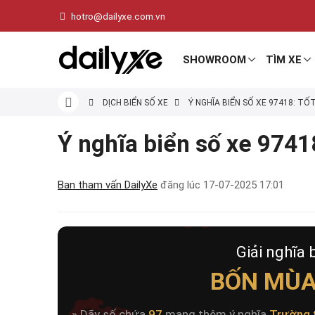
hotro@dailyxe.com.vn
SHOWROOM
TÌM XE
DỊCH BIỂN SỐ XE
Ý NGHĨA BIỂN SỐ XE 97418: TỐ
Ý nghĩa biển số xe 97418
Ban tham vấn DailyXe
đăng lúc
17-07-2025 17:01
Giải nghĩa 
BỐN MÙA
» Dãy số chứa
97
mang thêm ý nghĩa
Trường 