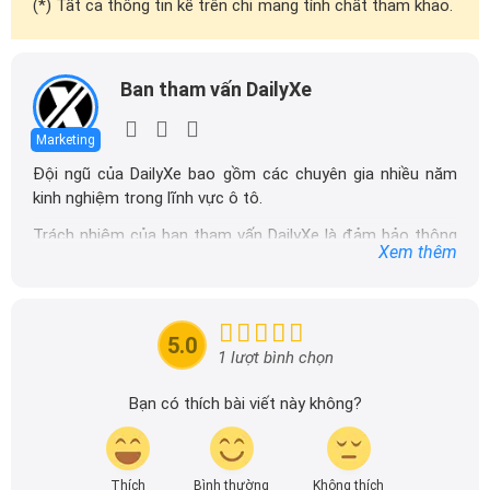
(*) Tất cả thông tin kể trên chỉ mang tính chất tham khảo.
Ban tham vấn DailyXe
Marketing
Đội ngũ của DailyXe bao gồm các chuyên gia nhiều năm
kinh nghiệm trong lĩnh vực ô tô.
Trách nhiệm của ban tham vấn DailyXe là đảm bảo thông
Xem thêm
tin chính xác được đăng tải trên dailyxe.com.vn, thường
xuyên cập nhật thông tin mới về xe ô tô, thông tin khuyến
mãi của các hãng xe để người đọc có thể tiếp cận thông
tin nhanh chóng và dễ dàng hơn.
5.0
1 lượt bình chọn
Bạn có thích bài viết này không?
Thích
Bình thường
Không thích