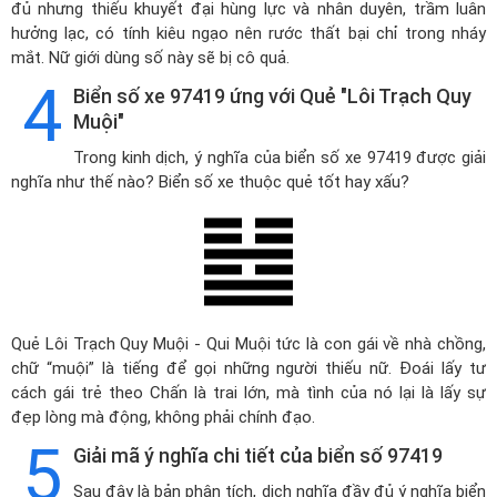
đủ nhưng thiếu khuyết đại hùng lực và nhân duyên, trầm luân
hưởng lạc, có tính kiêu ngạo nên rước thất bại chỉ trong nháy
mắt. Nữ giới dùng số này sẽ bị cô quả.
4
Biển số xe 97419 ứng với Quẻ "Lôi Trạch Quy
Muội"
Trong kinh dịch, ý nghĩa của biển số xe 97419 được giải
nghĩa như thế nào? Biển số xe thuộc quẻ tốt hay xấu?
Quẻ Lôi Trạch Quy Muội - Qui Muội tức là con gái về nhà chồng,
chữ “muội” là tiếng để gọi những người thiếu nữ. Đoái lấy tư
cách gái trẻ theo Chấn là trai lớn, mà tình của nó lại là lấy sự
đẹp lòng mà động, không phải chính đạo.
5
Giải mã ý nghĩa chi tiết của biển số 97419
Sau đây là bản phân tích, dịch nghĩa đầy đủ ý nghĩa biển