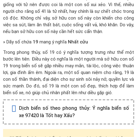
giống với tử nên được coi là một con số xui xẻo. Vì thế, nhiều
người cho rằng số 41 là tử nhất, hay chính là sự chết chóc trong
cô độc. Không chỉ vậy, sở hữu con số này còn khiến cho công
việc sa sút, làm ăn thất bát, cuộc sống vất vả, khó khăn. Do vậy,
nếu bạn sở hữu con số này cần hết sức cẩn thận.
» Dãy số chứa
19
mang ý nghĩa
Nhất cửu
Trong phong thủy, số 19 có ý nghĩa tượng trưng như thể một
bước lên tiên. Điều này có nghĩa là một người mà sở hữu con số
19 trong biển số sẽ gặp nhiều may mắn, tài lộc, công việc thuận
lợi, gia đình ấm êm. Ngoài ra, một số quan niệm cho rằng, 19 là
con số thần thánh, đại diện cho sự sinh sôi nảy nở, quyền lực và
sức mạnh. Do đó, số 19 là một con số đẹp, thích hợp để làm
biển số xe, nó giúp chủ nhân phất lên như diều gặp gió.
Dịch biển số theo phong thủy:
Ý nghĩa biển số
xe 97420 là Tốt hay Xấu?