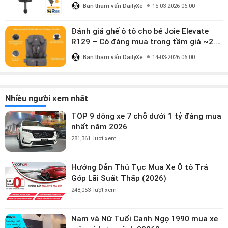
dùng đến 12 năm” có đáng giá gần 9
Ban tham vấn DailyXe
15-03-2026 06:00
triệu?
Đánh giá ghế ô tô cho bé Joie Elevate
R129 – Có đáng mua trong tầm giá ~2.8
triệu?
Ban tham vấn DailyXe
14-03-2026 06:00
Nhiều người xem nhất
TOP 9 dòng xe 7 chỗ dưới 1 tỷ đáng mua
nhất năm 2026
281,361
lượt xem
Hướng Dẫn Thủ Tục Mua Xe Ô tô Trả
Góp Lãi Suất Thấp (2026)
248,053
lượt xem
Nam và Nữ Tuổi Canh Ngọ 1990 mua xe