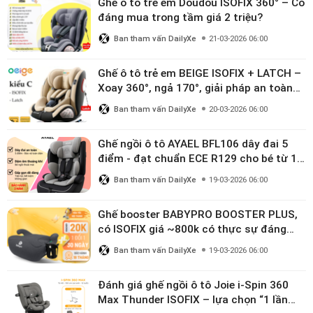
Ghế ô tô trẻ em Doudou ISOFIX 360° – Có
đáng mua trong tầm giá 2 triệu?
Ban tham vấn DailyXe
21-03-2026 06:00
Ghế ô tô trẻ em BEIGE ISOFIX + LATCH –
Xoay 360°, ngả 170°, giải pháp an toàn
linh hoạt cho bé 0–10 tuổi
Ban tham vấn DailyXe
20-03-2026 06:00
Ghế ngồi ô tô AYAEL BFL106 dây đai 5
điểm - đạt chuẩn ECE R129 cho bé từ 1–
10 tuổi
Ban tham vấn DailyXe
19-03-2026 06:00
Ghế booster BABYPRO BOOSTER PLUS,
có ISOFIX giá ~800k có thực sự đáng
mua?
Ban tham vấn DailyXe
19-03-2026 06:00
Đánh giá ghế ngồi ô tô Joie i-Spin 360
Max Thunder ISOFIX – lựa chọn “1 lần