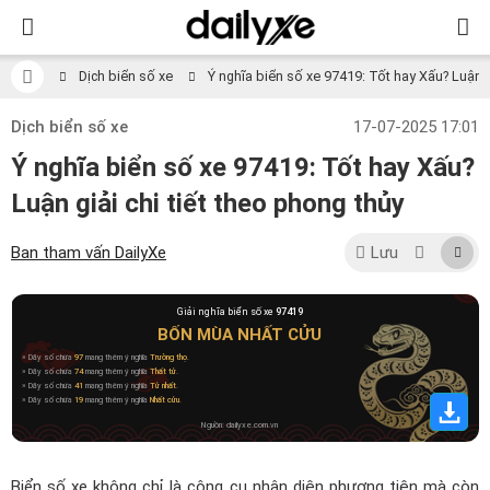
Dịch biển số xe
Ý nghĩa biển số xe 97419: Tốt hay Xấu? Luận gi
Dịch biển số xe
17-07-2025 17:01
Ý nghĩa biển số xe 97419: Tốt hay Xấu?
Luận giải chi tiết theo phong thủy
Ban tham vấn DailyXe
Lưu
Giải nghĩa biển số xe
97419
BỐN MÙA NHẤT CỬU
» Dãy số chứa
97
mang thêm ý nghĩa
Trường thọ
.
» Dãy số chứa
74
mang thêm ý nghĩa
Thất tử
.
» Dãy số chứa
41
mang thêm ý nghĩa
Tử nhất
.
» Dãy số chứa
19
mang thêm ý nghĩa
Nhất cửu
.
Nguồn: dailyxe.com.vn
Biển số xe không chỉ là công cụ nhận diện phương tiện mà còn