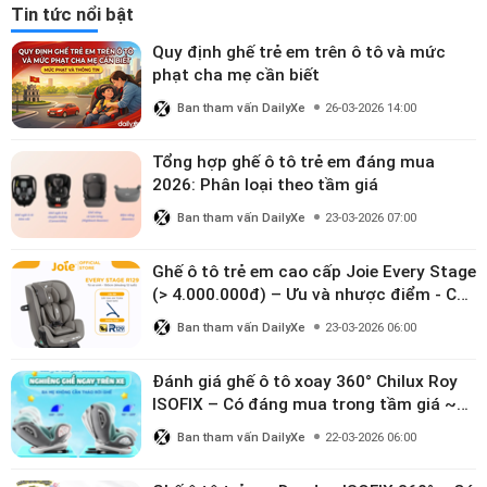
Tin tức nổi bật
Quy định ghế trẻ em trên ô tô và mức
phạt cha mẹ cần biết
Ban tham vấn DailyXe
26-03-2026 14:00
Tổng hợp ghế ô tô trẻ em đáng mua
2026: Phân loại theo tầm giá
Ban tham vấn DailyXe
23-03-2026 07:00
Ghế ô tô trẻ em cao cấp Joie Every Stage
(> 4.000.000đ) – Ưu và nhược điểm - Có
đáng đầu tư cho bé từ 0–12 tuổi?
Ban tham vấn DailyXe
23-03-2026 06:00
Đánh giá ghế ô tô xoay 360° Chilux Roy
ISOFIX – Có đáng mua trong tầm giá ~3
triệu
Ban tham vấn DailyXe
22-03-2026 06:00