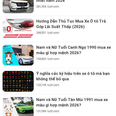
nhất năm 2026
281,354
lượt xem
Hướng Dẫn Thủ Tục Mua Xe Ô tô Trả
Góp Lãi Suất Thấp (2026)
248,051
lượt xem
Nam và Nữ Tuổi Canh Ngọ 1990 mua xe
màu gì hợp mệnh 2026?
158,865
lượt xem
Ý nghĩa các ký hiệu trên xe ô tô mà bạn
không thể bỏ qua
133,194
lượt xem
Nam và Nữ Tuổi Tân Mùi 1991 mua xe
màu gì hợp mệnh 2026?
131,084
lượt xem