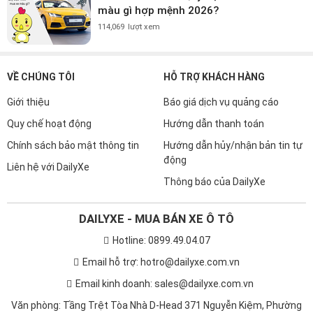
màu gì hợp mệnh 2026?
114,069
lượt xem
VỀ CHÚNG TÔI
HỖ TRỢ KHÁCH HÀNG
Giới thiệu
Báo giá dịch vụ quảng cáo
Quy chế hoạt động
Hướng dẫn thanh toán
Chính sách bảo mật thông tin
Hướng dẫn hủy/nhận bản tin tự
động
Liên hệ với DailyXe
Thông báo của DailyXe
DAILYXE - MUA BÁN XE Ô TÔ
Hotline: 0899.49.04.07
Email hỗ trợ: hotro@dailyxe.com.vn
Email kinh doanh: sales@dailyxe.com.vn
Văn phòng: Tầng Trệt Tòa Nhà D-Head 371 Nguyễn Kiệm, Phường