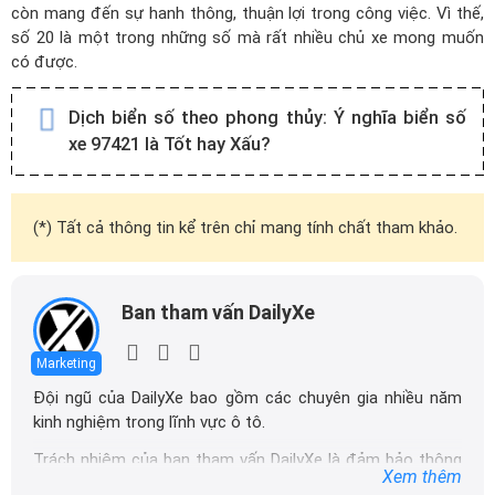
còn mang đến sự hanh thông, thuận lợi trong công việc. Vì thế,
số 20 là một trong những số mà rất nhiều chủ xe mong muốn
có được.
Dịch biển số theo phong thủy:
Ý nghĩa biển số
xe 97421 là Tốt hay Xấu?
(*) Tất cả thông tin kể trên chỉ mang tính chất tham khảo.
Ban tham vấn DailyXe
Marketing
Đội ngũ của DailyXe bao gồm các chuyên gia nhiều năm
kinh nghiệm trong lĩnh vực ô tô.
Trách nhiệm của ban tham vấn DailyXe là đảm bảo thông
Xem thêm
tin chính xác được đăng tải trên dailyxe.com.vn, thường