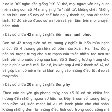
đọc là “tứ” nghe gần giống “tử”. Vì thế, mọi người vẫn hay quan
niệm rằng con số 74 mang ý nghĩa “thất tử”, không chết. Những
ai sở hữu con số này có thể hóa nguy thành an, hóa dữ thành
lành. Từ đó sẽ có được sự an toàn và yên tâm trên mọi chuyến
hành trình.
» Dãy số chứa
42
mang ý nghĩa
Bốn mùa hạnh phúc
Con số 42 trong biển số xe mang ý nghĩa là 'bốn mùa hạnh
phúc'. Số 4 thường gắn liền với bốn mùa Xuân, Hạ, Thu, Đông
nên nó tượng trưng cho sức mạnh của thiên nhiên, tạo nên sự
bình yên cho cuộc sống của bạn. Số 2 thường tượng trưng cho
hạn h phúc và mãi mãi. Do đó, khi kết hợp 4 với 2 thành số 42, nó
sẽ giúp bạn có niềm tin và khát vọng vào những điều tốt đẹp và
may mắn.
» Dãy số chứa
20
mang ý nghĩa
Song hỷ
Theo các chuyên gia phong thủy, con số 20 có rất nhiều ảnh
hưởng đến những người sở hữu nó. Đây là con số tượng trưng
cho niềm vui, luôn mang lại vui vẻ, hạnh phúc cho chủ nhân.
Không những đem lại những điều tích cực trong cuộc sống mà