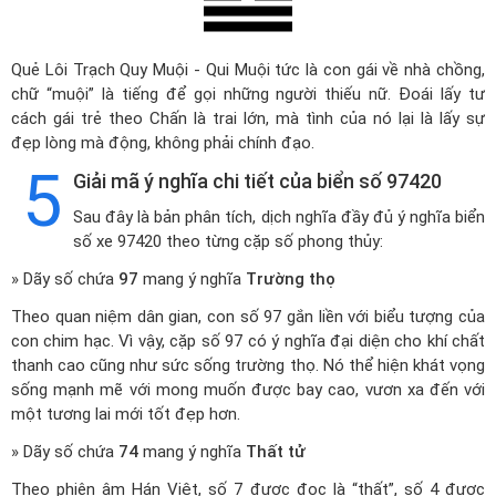
Quẻ Lôi Trạch Quy Muội - Qui Muội tức là con gái về nhà chồng,
chữ “muội” là tiếng để gọi những người thiếu nữ. Đoái lấy tư
cách gái trẻ theo Chấn là trai lớn, mà tình của nó lại là lấy sự
đẹp lòng mà động, không phải chính đạo.
5
Giải mã ý nghĩa chi tiết của biển số 97420
Sau đây là bản phân tích, dịch nghĩa đầy đủ ý nghĩa biển
số xe 97420 theo từng cặp số phong thủy:
» Dãy số chứa
97
mang ý nghĩa
Trường thọ
Theo quan niệm dân gian, con số 97 gắn liền với biểu tượng của
con chim hạc. Vì vậy, cặp số 97 có ý nghĩa đại diện cho khí chất
thanh cao cũng như sức sống trường thọ. Nó thể hiện khát vọng
sống mạnh mẽ với mong muốn được bay cao, vươn xa đến với
một tương lai mới tốt đẹp hơn.
» Dãy số chứa
74
mang ý nghĩa
Thất tử
Theo phiên âm Hán Việt, số 7 được đọc là “thất”, số 4 được