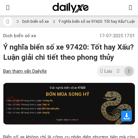
Dịch biển số xe
Ý nghĩa biển số xe 97420: Tốt hay Xấu? Luận gi
Dịch biển số xe
17-07-2025 17:01
Ý nghĩa biển số xe 97420: Tốt hay Xấu?
Luận giải chi tiết theo phong thủy
Ban tham vấn DailyXe
Lưu
Giải nghĩa biển số xe
97420
BỐN MÙA SONG HỶ
» Dãy số chứa
97
mang thêm ý nghĩa
Trường thọ
.
» Dãy số chứa
74
mang thêm ý nghĩa
Thất tử
.
» Dãy số chứa
42
mang thêm ý nghĩa
Bốn mùa hạnh phúc
.
» Dãy số chứa
20
mang thêm ý nghĩa
Song hỷ
.
Nguồn: dailyxe.com.vn
Biển số xe không chỉ là công cụ nhận diện phương tiện mà còn