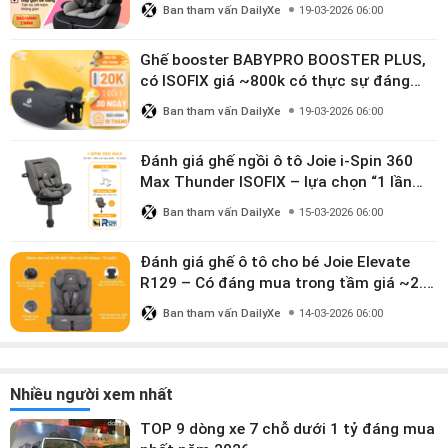
10 tuổi
Ban tham vấn DailyXe
19-03-2026 06:00
Ghế booster BABYPRO BOOSTER PLUS,
có ISOFIX giá ~800k có thực sự đáng
mua?
Ban tham vấn DailyXe
19-03-2026 06:00
Đánh giá ghế ngồi ô tô Joie i-Spin 360
Max Thunder ISOFIX – lựa chọn “1 lần
dùng đến 12 năm” có đáng giá gần 9
Ban tham vấn DailyXe
15-03-2026 06:00
triệu?
Đánh giá ghế ô tô cho bé Joie Elevate
R129 – Có đáng mua trong tầm giá ~2.8
triệu?
Ban tham vấn DailyXe
14-03-2026 06:00
Nhiều người xem nhất
TOP 9 dòng xe 7 chỗ dưới 1 tỷ đáng mua