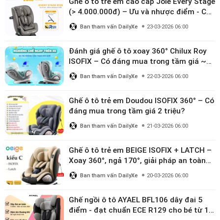
Ghế ô tô trẻ em cao cấp Joie Every Stage
(> 4.000.000đ) – Ưu và nhược điểm - Có
đáng đầu tư cho bé từ 0–12 tuổi?
Ban tham vấn DailyXe
23-03-2026 06:00
Đánh giá ghế ô tô xoay 360° Chilux Roy
ISOFIX – Có đáng mua trong tầm giá ~3
triệu
Ban tham vấn DailyXe
22-03-2026 06:00
Ghế ô tô trẻ em Doudou ISOFIX 360° – Có
đáng mua trong tầm giá 2 triệu?
Ban tham vấn DailyXe
21-03-2026 06:00
Ghế ô tô trẻ em BEIGE ISOFIX + LATCH –
Xoay 360°, ngả 170°, giải pháp an toàn
linh hoạt cho bé 0–10 tuổi
Ban tham vấn DailyXe
20-03-2026 06:00
Ghế ngồi ô tô AYAEL BFL106 dây đai 5
điểm - đạt chuẩn ECE R129 cho bé từ 1–