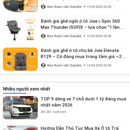
mua?
Ban tham vấn DailyXe
19-03-2026 06:00
Đánh giá ghế ngồi ô tô Joie i-Spin 360
Max Thunder ISOFIX – lựa chọn “1 lần
dùng đến 12 năm” có đáng giá gần 9
Ban tham vấn DailyXe
15-03-2026 06:00
triệu?
Đánh giá ghế ô tô cho bé Joie Elevate
R129 – Có đáng mua trong tầm giá ~2.8
triệu?
Ban tham vấn DailyXe
14-03-2026 06:00
Nhiều người xem nhất
TOP 9 dòng xe 7 chỗ dưới 1 tỷ đáng mua
nhất năm 2026
281,361
lượt xem
Hướng Dẫn Thủ Tục Mua Xe Ô tô Trả