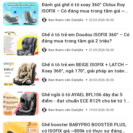
Đánh giá ghế ô tô xoay 360° Chilux Roy
ISOFIX – Có đáng mua trong tầm giá ~3
triệu
Ban tham vấn DailyXe
22-03-2026 06:00
Ghế ô tô trẻ em Doudou ISOFIX 360° – Có
đáng mua trong tầm giá 2 triệu?
Ban tham vấn DailyXe
21-03-2026 06:00
Ghế ô tô trẻ em BEIGE ISOFIX + LATCH –
Xoay 360°, ngả 170°, giải pháp an toàn
linh hoạt cho bé 0–10 tuổi
Ban tham vấn DailyXe
20-03-2026 06:00
Ghế ngồi ô tô AYAEL BFL106 dây đai 5
điểm - đạt chuẩn ECE R129 cho bé từ 1–
10 tuổi
Ban tham vấn DailyXe
19-03-2026 06:00
Ghế booster BABYPRO BOOSTER PLUS,
có ISOFIX giá ~800k có thực sự đáng