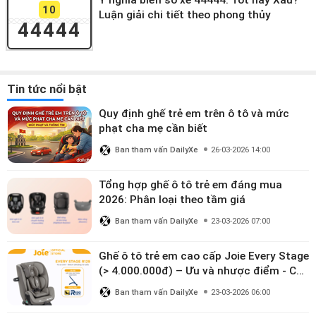
Ý nghĩa biển số xe 44444: Tốt hay Xấu?
10
Luận giải chi tiết theo phong thủy
44444
Tin tức nổi bật
Quy định ghế trẻ em trên ô tô và mức
phạt cha mẹ cần biết
Ban tham vấn DailyXe
26-03-2026 14:00
Tổng hợp ghế ô tô trẻ em đáng mua
2026: Phân loại theo tầm giá
Ban tham vấn DailyXe
23-03-2026 07:00
Ghế ô tô trẻ em cao cấp Joie Every Stage
(> 4.000.000đ) – Ưu và nhược điểm - Có
đáng đầu tư cho bé từ 0–12 tuổi?
Ban tham vấn DailyXe
23-03-2026 06:00