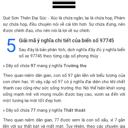
Quẻ Sơn Thiên Đại Súc - Xúc là chứa ngăn, lại là chứa họp, Phàm
sự chứa họp, đều chuyên nói về cái lớn hơn. Sự chứa đựng, nên
được chính đạo, cho nên nói là lợi về sự chính.
5
Giải mã ý nghĩa chi tiết của biển số 97745
Sau đây là bản phân tích, dịch nghĩa đầy đủ ý nghĩa biển
số xe 97745 theo từng cặp số phong thủy:
» Dãy số chứa
97
mang ý nghĩa
Trường thọ
Theo quan niệm dân gian, con số 97 gắn liền với biểu tượng của
con chim hạc. Vì vậy, cặp số 97 có ý nghĩa đại diện cho khí chất
thanh cao cũng như sức sống trường thọ. Nó thể hiện khát vọng
sống mạnh mẽ với mong muốn được bay cao, vươn xa đến với
một tương lai mới tốt đẹp hơn.
» Dãy số chứa
77
mang ý nghĩa
Thất thoát
Theo quan niệm dân gian, 77 được xem là con số xấu, vì 7 gắn
liền với sự thất bát và mất mát. Tuy nhiên, theo các chuyên gia