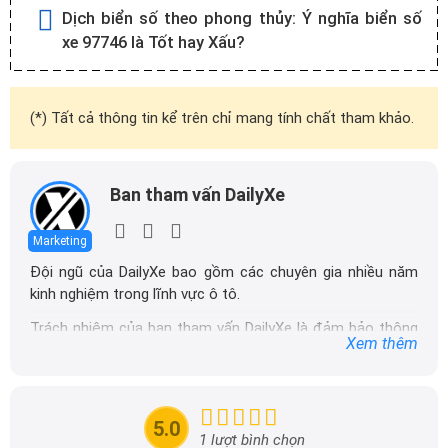
Dịch biển số theo phong thủy:
Ý nghĩa biển số
xe 97746 là Tốt hay Xấu?
(*) Tất cả thông tin kể trên chỉ mang tính chất tham khảo.
Ban tham vấn DailyXe
Marketing
Đội ngũ của DailyXe bao gồm các chuyên gia nhiều năm
kinh nghiệm trong lĩnh vực ô tô.
Trách nhiệm của ban tham vấn DailyXe là đảm bảo thông
Xem thêm
tin chính xác được đăng tải trên dailyxe.com.vn, thường
xuyên cập nhật thông tin mới về xe ô tô, thông tin khuyến
mãi của các hãng xe để người đọc có thể tiếp cận thông
tin nhanh chóng và dễ dàng hơn.
5.0
1 lượt bình chọn