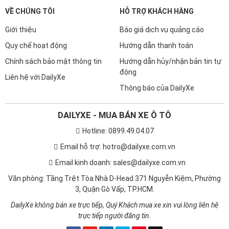
VỀ CHÚNG TÔI
HỖ TRỢ KHÁCH HÀNG
Giới thiệu
Báo giá dịch vụ quảng cáo
Quy chế hoạt động
Hướng dẫn thanh toán
Chính sách bảo mật thông tin
Hướng dẫn hủy/nhận bản tin tự
động
Liên hệ với DailyXe
Thông báo của DailyXe
DAILYXE - MUA BÁN XE Ô TÔ
Hotline: 0899.49.04.07
Email hỗ trợ: hotro@dailyxe.com.vn
Email kinh doanh: sales@dailyxe.com.vn
Văn phòng: Tầng Trệt Tòa Nhà D-Head 371 Nguyễn Kiệm, Phường
3, Quận Gò Vấp, TP.HCM.
DailyXe không bán xe trực tiếp, Quý Khách mua xe xin vui lòng liên hệ
trực tiếp người đăng tin.