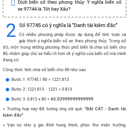
Dịch biển số theo phong thủy:
Ý nghĩa biển số
xe 97744 là Tốt hay Xấu?
2
Số 97745 có ý nghĩa là "Danh tài kiêm đắc"
Có nhiều phương pháp được áp dụng để tính toán và
giải thích ý nghĩa biển số xe theo phong thủy. Trong số
đó, một trong những phương thức phổ biến là chia số biển cho
80, nhằm giúp chủ xe hiểu rõ hơn về ý nghĩa của biển số mà mình
đang có.
Công thức tính chia số biển cho 80 như sau:
Bước 1: 97745 / 80 = 1221.813
Bước 2: 1221.813 - 1221 = 0.813
Bước 3: 0.813 x 80 =
65.03999999999999
» Trường hợp này
65
tương ứng với quẻ:
"ĐẠI CÁT - Danh tài
kiêm đắc"
» Vạn sự như ý, gia đình hưng thịnh, phúc thọ miên trường,