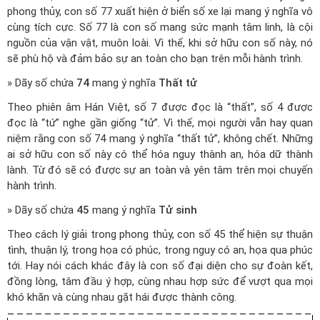
phong thủy, con số 77 xuất hiện ở biển số xe lại mang ý nghĩa vô
cùng tích cực. Số 77 là con số mang sức mạnh tâm linh, là cội
nguồn của vận vật, muôn loài. Vì thế, khi sở hữu con số này, nó
sẽ phù hộ và đảm bảo sự an toàn cho bạn trên mỗi hành trình.
» Dãy số chứa
74
mang ý nghĩa
Thất tử
Theo phiên âm Hán Việt, số 7 được đọc là “thất”, số 4 được
đọc là “tứ” nghe gần giống “tử”. Vì thế, mọi người vẫn hay quan
niệm rằng con số 74 mang ý nghĩa “thất tử”, không chết. Những
ai sở hữu con số này có thể hóa nguy thành an, hóa dữ thành
lành. Từ đó sẽ có được sự an toàn và yên tâm trên mọi chuyến
hành trình.
» Dãy số chứa
45
mang ý nghĩa
Tử sinh
Theo cách lý giải trong phong thủy, con số 45 thể hiện sự thuận
tình, thuận lý, trong họa có phúc, trong nguy có an, họa qua phúc
tới. Hay nói cách khác đây là con số đại diện cho sự đoàn kết,
đồng lòng, tâm đầu ý hợp, cùng nhau hợp sức để vượt qua mọi
khó khăn và cùng nhau gặt hái được thành công.