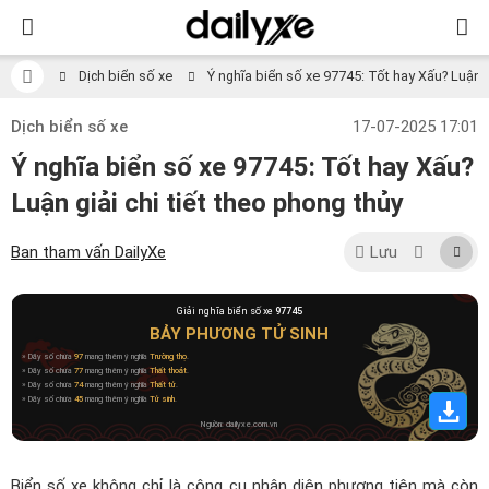
Dịch biển số xe
Ý nghĩa biển số xe 97745: Tốt hay Xấu? Luận gi
Dịch biển số xe
17-07-2025 17:01
Ý nghĩa biển số xe 97745: Tốt hay Xấu?
Luận giải chi tiết theo phong thủy
Ban tham vấn DailyXe
Lưu
Giải nghĩa biển số xe
97745
BẢY PHƯƠNG TỬ SINH
» Dãy số chứa
97
mang thêm ý nghĩa
Trường thọ
.
» Dãy số chứa
77
mang thêm ý nghĩa
Thất thoát
.
» Dãy số chứa
74
mang thêm ý nghĩa
Thất tử
.
» Dãy số chứa
45
mang thêm ý nghĩa
Tử sinh
.
Nguồn: dailyxe.com.vn
Biển số xe không chỉ là công cụ nhận diện phương tiện mà còn