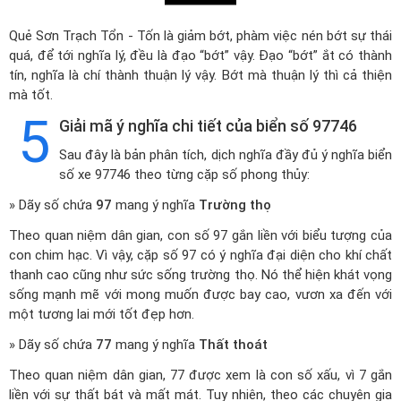
Quẻ Sơn Trạch Tổn - Tốn là giảm bớt, phàm việc nén bớt sự thái
quá, để tới nghĩa lý, đều là đạo “bớt” vậy. Đạo “bớt” ắt có thành
tín, nghĩa là chí thành thuận lý vậy. Bớt mà thuận lý thì cả thiện
mà tốt.
5
Giải mã ý nghĩa chi tiết của biển số 97746
Sau đây là bản phân tích, dịch nghĩa đầy đủ ý nghĩa biển
số xe 97746 theo từng cặp số phong thủy:
» Dãy số chứa
97
mang ý nghĩa
Trường thọ
Theo quan niệm dân gian, con số 97 gắn liền với biểu tượng của
con chim hạc. Vì vậy, cặp số 97 có ý nghĩa đại diện cho khí chất
thanh cao cũng như sức sống trường thọ. Nó thể hiện khát vọng
sống mạnh mẽ với mong muốn được bay cao, vươn xa đến với
một tương lai mới tốt đẹp hơn.
» Dãy số chứa
77
mang ý nghĩa
Thất thoát
Theo quan niệm dân gian, 77 được xem là con số xấu, vì 7 gắn
liền với sự thất bát và mất mát. Tuy nhiên, theo các chuyên gia