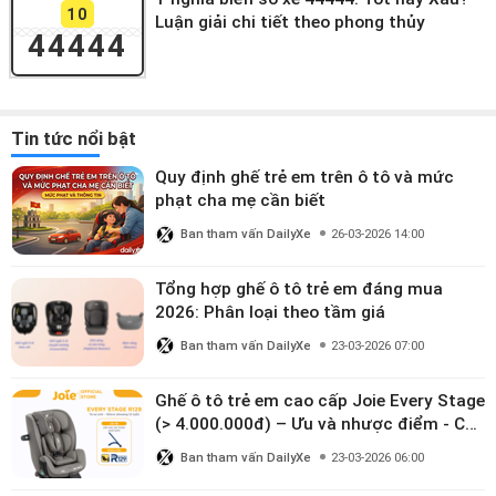
10
Luận giải chi tiết theo phong thủy
44444
Tin tức nổi bật
Quy định ghế trẻ em trên ô tô và mức
phạt cha mẹ cần biết
Ban tham vấn DailyXe
26-03-2026 14:00
Tổng hợp ghế ô tô trẻ em đáng mua
2026: Phân loại theo tầm giá
Ban tham vấn DailyXe
23-03-2026 07:00
Ghế ô tô trẻ em cao cấp Joie Every Stage
(> 4.000.000đ) – Ưu và nhược điểm - Có
đáng đầu tư cho bé từ 0–12 tuổi?
Ban tham vấn DailyXe
23-03-2026 06:00