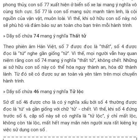
phong thủy, con số 77 xuất hiện ở biển số xe lại mang ý nghĩa vô
cùng tích cực. Số 77 là con số mang sức mạnh tâm linh, là cội
nguồn của vận vật, muôn loài. Vì thế, khi sở hữu con số này, nó
sẽ phù hộ và đảm bảo sự an toàn cho bạn trên mỗi hành trình.
» Dãy số chứa
74
mang ý nghĩa
Thất tử
Theo phiên âm Hán Việt, số 7 được đọc là “thất”, số 4 được
đọc là “tứ” nghe gần giống “tử”. Vì thế, mọi người vẫn hay quan
niệm rằng con số 74 mang ý nghĩa “thất tử”, không chết. Những
ai sở hữu con số này có thể hóa nguy thành an, hóa dữ thành
lành. Từ đó sẽ có được sự an toàn và yên tâm trên mọi chuyến
hành trình.
» Dãy số chứa
46
mang ý nghĩa
Tử lộc
Sở dĩ số 46 được cho là có ý nghĩa xấu bởi số 4 thường được
đọc là 'tứ' và gần giống với chữ 'tử' - chết. Vì thế, khi số 4 đứng
trước số 6, cặp số này sẽ có nghĩa là “tử lộc”, ý chỉ mất lộc,
không còn tài lộc, mất hết may mắn nên người xưa rất kiêng kỵ
việc sử dụng con số .