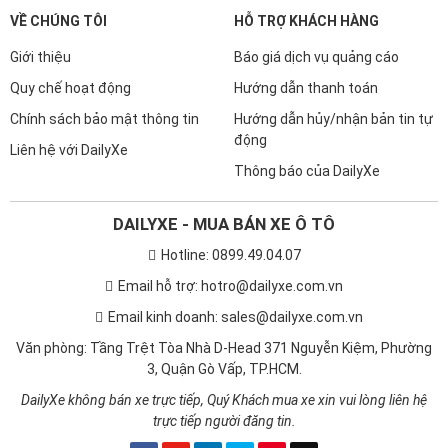
VỀ CHÚNG TÔI
HỖ TRỢ KHÁCH HÀNG
Giới thiệu
Báo giá dịch vụ quảng cáo
Quy chế hoạt động
Hướng dẫn thanh toán
Chính sách bảo mật thông tin
Hướng dẫn hủy/nhận bản tin tự
động
Liên hệ với DailyXe
Thông báo của DailyXe
DAILYXE - MUA BÁN XE Ô TÔ
Hotline: 0899.49.04.07
Email hỗ trợ: hotro@dailyxe.com.vn
Email kinh doanh: sales@dailyxe.com.vn
Văn phòng: Tầng Trệt Tòa Nhà D-Head 371 Nguyễn Kiệm, Phường
3, Quận Gò Vấp, TP.HCM.
DailyXe không bán xe trực tiếp, Quý Khách mua xe xin vui lòng liên hệ
trực tiếp người đăng tin.