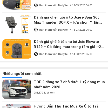
mua?
Ban tham vấn DailyXe
19-03-2026 06:00
Đánh giá ghế ngồi ô tô Joie i-Spin 360
Max Thunder ISOFIX – lựa chọn “1 lần
dùng đến 12 năm” có đáng giá gần 9
Ban tham vấn DailyXe
15-03-2026 06:00
triệu?
Đánh giá ghế ô tô cho bé Joie Elevate
R129 – Có đáng mua trong tầm giá ~2.8
triệu?
Ban tham vấn DailyXe
14-03-2026 06:00
Nhiều người xem nhất
TOP 9 dòng xe 7 chỗ dưới 1 tỷ đáng mua
nhất năm 2026
281,370
lượt xem
Hướng Dẫn Thủ Tục Mua Xe Ô tô Trả