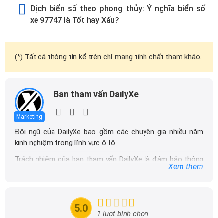
Dịch biển số theo phong thủy:
Ý nghĩa biển số
xe 97747 là Tốt hay Xấu?
(*) Tất cả thông tin kể trên chỉ mang tính chất tham khảo.
Ban tham vấn DailyXe
Marketing
Đội ngũ của DailyXe bao gồm các chuyên gia nhiều năm
kinh nghiệm trong lĩnh vực ô tô.
Trách nhiệm của ban tham vấn DailyXe là đảm bảo thông
Xem thêm
tin chính xác được đăng tải trên dailyxe.com.vn, thường
xuyên cập nhật thông tin mới về xe ô tô, thông tin khuyến
mãi của các hãng xe để người đọc có thể tiếp cận thông
tin nhanh chóng và dễ dàng hơn.
5.0
1 lượt bình chọn