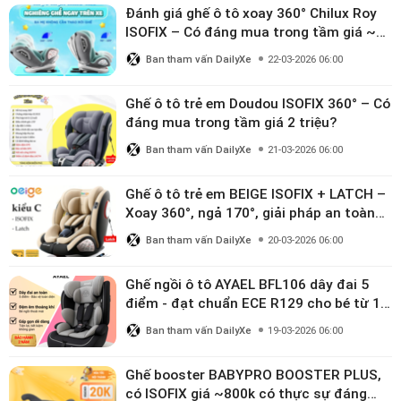
Đánh giá ghế ô tô xoay 360° Chilux Roy
ISOFIX – Có đáng mua trong tầm giá ~3
triệu
Ban tham vấn DailyXe
22-03-2026 06:00
Ghế ô tô trẻ em Doudou ISOFIX 360° – Có
đáng mua trong tầm giá 2 triệu?
Ban tham vấn DailyXe
21-03-2026 06:00
Ghế ô tô trẻ em BEIGE ISOFIX + LATCH –
Xoay 360°, ngả 170°, giải pháp an toàn
linh hoạt cho bé 0–10 tuổi
Ban tham vấn DailyXe
20-03-2026 06:00
Ghế ngồi ô tô AYAEL BFL106 dây đai 5
điểm - đạt chuẩn ECE R129 cho bé từ 1–
10 tuổi
Ban tham vấn DailyXe
19-03-2026 06:00
Ghế booster BABYPRO BOOSTER PLUS,
có ISOFIX giá ~800k có thực sự đáng