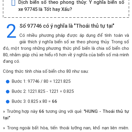
Dịch biển số theo phong thủy:
Ý nghĩa biển số
xe 97745 là Tốt hay Xấu?
2
Số 97746 có ý nghĩa là "Thoái thủ tự tại"
Có nhiều phương pháp được áp dụng để tính toán và
giải thích ý nghĩa biển số xe theo phong thủy. Trong số
đó, một trong những phương thức phổ biến là chia số biển cho
80, nhằm giúp chủ xe hiểu rõ hơn về ý nghĩa của biển số mà mình
đang có.
Công thức tính chia số biển cho 80 như sau:
Bước 1: 97746 / 80 = 1221.825
Bước 2: 1221.825 - 1221 = 0.825
Bước 3: 0.825 x 80 =
66
» Trường hợp này
66
tương ứng với quẻ:
"HUNG - Thoái thủ tự
tại"
» Trong ngoài bất hòa, tiến thoái lưỡng nan, khổ nạn liên miên.