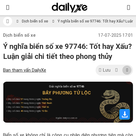
Dịch biển số xe
Ý nghĩa biển số xe 97746: Tốt hay Xấu? Luận gi
Dịch biển số xe
17-07-2025 17:01
Ý nghĩa biển số xe 97746: Tốt hay Xấu?
Luận giải chi tiết theo phong thủy
Ban tham vấn DailyXe
Lưu
Giải nghĩa biển số xe
97746
BẢY PHƯƠNG TỬ LỘC
» Dãy số chứa
97
mang thêm ý nghĩa
Trường thọ
.
» Dãy số chứa
77
mang thêm ý nghĩa
Thất thoát
.
» Dãy số chứa
74
mang thêm ý nghĩa
Thất tử
.
» Dãy số chứa
46
mang thêm ý nghĩa
Tử lộc
.
Nguồn: dailyxe.com.vn
Biển số xe không chỉ là công cụ nhận diện phương tiện mà còn