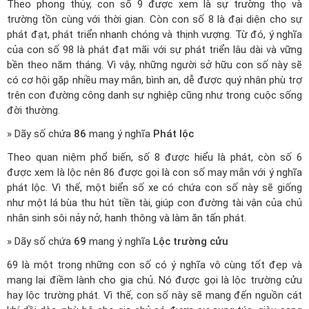
Theo phong thủy, con số 9 được xem là sự trường thọ và
trường tồn cùng với thời gian. Còn con số 8 là đại diện cho sự
phát đạt, phát triển nhanh chóng và thịnh vượng. Từ đó, ý nghĩa
của con số 98 là phát đạt mãi với sự phát triển lâu dài và vững
bền theo năm tháng. Vì vậy, những người sở hữu con số này sẽ
có cơ hội gặp nhiều may mắn, bình an, dễ được quý nhân phù trợ
trên con đường công danh sự nghiệp cũng như trong cuộc sống
đời thường.
» Dãy số chứa
86
mang ý nghĩa
Phát lộc
Theo quan niệm phổ biến, số 8 được hiểu là phát, còn số 6
được xem là lộc nên 86 được gọi là con số may mắn với ý nghĩa
phát lộc. Vì thế, một biển số xe có chứa con số này sẽ giống
như một lá bùa thu hút tiền tài, giúp con đường tài vận của chủ
nhân sinh sôi nảy nở, hanh thông và làm ăn tấn phát.
» Dãy số chứa
69
mang ý nghĩa
Lộc trường cửu
69 là một trong những con số có ý nghĩa vô cùng tốt đẹp và
mang lại điềm lành cho gia chủ. Nó được gọi là lộc trường cửu
hay lộc trường phát. Vì thế, con số này sẽ mang đến nguồn cát