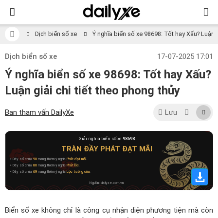
Dịch biển số xe
Ý nghĩa biển số xe 98698: Tốt hay Xấu? Luận gi
Dịch biển số xe
17-07-2025 17:01
Ý nghĩa biển số xe 98698: Tốt hay Xấu?
Luận giải chi tiết theo phong thủy
Ban tham vấn DailyXe
Lưu
Giải nghĩa biển số xe
98698
TRÀN ĐẦY PHÁT ĐẠT MÃI
» Dãy số chứa
98
mang thêm ý nghĩa
Phát đạt mãi
.
» Dãy số chứa
86
mang thêm ý nghĩa
Phát lộc
.
» Dãy số chứa
69
mang thêm ý nghĩa
Lộc trường cửu
.
Nguồn: dailyxe.com.vn
Biển số xe không chỉ là công cụ nhận diện phương tiện mà còn