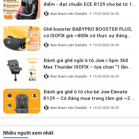
điểm - đạt chuẩn ECE R129 cho bé từ 1–
10 tuổi
Ban tham vấn DailyXe
19-03-2026 06:00
Ghế booster BABYPRO BOOSTER PLUS,
có ISOFIX giá ~800k có thực sự đáng
mua?
Ban tham vấn DailyXe
19-03-2026 06:00
Đánh giá ghế ngồi ô tô Joie i-Spin 360
Max Thunder ISOFIX – lựa chọn “1 lần
dùng đến 12 năm” có đáng giá gần 9
Ban tham vấn DailyXe
15-03-2026 06:00
triệu?
Đánh giá ghế ô tô cho bé Joie Elevate
R129 – Có đáng mua trong tầm giá ~2.8
triệu?
Ban tham vấn DailyXe
14-03-2026 06:00
Nhiều người xem nhất