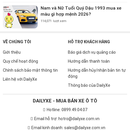
Nam và Nữ Tuổi Quý Dậu 1993 mua xe
màu gì hợp mệnh 2026?
114,071
lượt xem
VỀ CHÚNG TÔI
HỖ TRỢ KHÁCH HÀNG
Giới thiệu
Báo giá dịch vụ quảng cáo
Quy chế hoạt động
Hướng dẫn thanh toán
Chính sách bảo mật thông tin
Hướng dẫn hủy/nhận bản tin tự
động
Liên hệ với DailyXe
Thông báo của DailyXe
DAILYXE - MUA BÁN XE Ô TÔ
Hotline: 0899.49.04.07
Email hỗ trợ: hotro@dailyxe.com.vn
Email kinh doanh: sales@dailyxe.com.vn