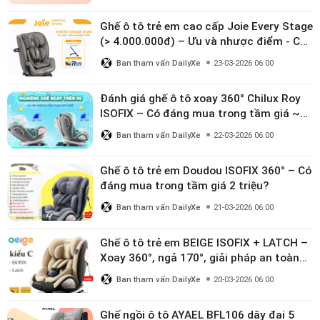
Ghế ô tô trẻ em cao cấp Joie Every Stage
(> 4.000.000đ) – Ưu và nhược điểm - Có
đáng đầu tư cho bé từ 0–12 tuổi?
Ban tham vấn DailyXe
23-03-2026 06:00
Đánh giá ghế ô tô xoay 360° Chilux Roy
ISOFIX – Có đáng mua trong tầm giá ~3
triệu
Ban tham vấn DailyXe
22-03-2026 06:00
Ghế ô tô trẻ em Doudou ISOFIX 360° – Có
đáng mua trong tầm giá 2 triệu?
Ban tham vấn DailyXe
21-03-2026 06:00
Ghế ô tô trẻ em BEIGE ISOFIX + LATCH –
Xoay 360°, ngả 170°, giải pháp an toàn
linh hoạt cho bé 0–10 tuổi
Ban tham vấn DailyXe
20-03-2026 06:00
Ghế ngồi ô tô AYAEL BFL106 dây đai 5