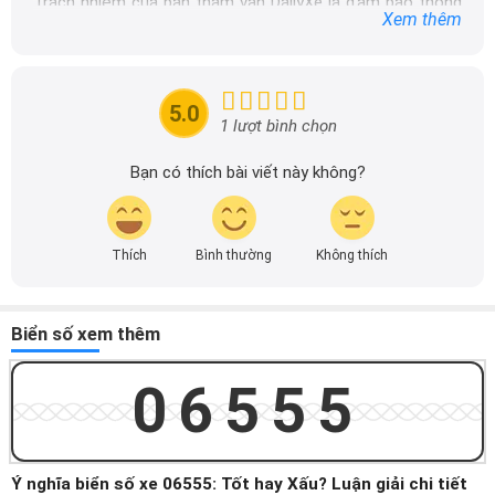
Trách nhiệm của ban tham vấn DailyXe là đảm bảo thông
Xem thêm
tin chính xác được đăng tải trên dailyxe.com.vn, thường
xuyên cập nhật thông tin mới về xe ô tô, thông tin khuyến
mãi của các hãng xe để người đọc có thể tiếp cận thông
tin nhanh chóng và dễ dàng hơn.
5.0
1 lượt bình chọn
Bạn có thích bài viết này không?
Thích
Bình thường
Không thích
Biển số xem thêm
06555
Ý nghĩa biển số xe 06555: Tốt hay Xấu? Luận giải chi tiết