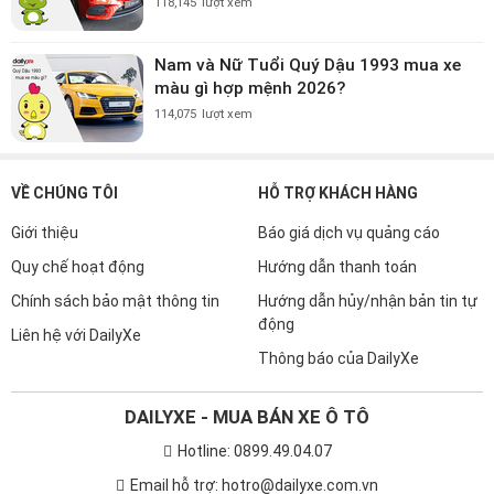
118,145
lượt xem
Nam và Nữ Tuổi Quý Dậu 1993 mua xe
màu gì hợp mệnh 2026?
114,075
lượt xem
VỀ CHÚNG TÔI
HỖ TRỢ KHÁCH HÀNG
Giới thiệu
Báo giá dịch vụ quảng cáo
Quy chế hoạt động
Hướng dẫn thanh toán
Chính sách bảo mật thông tin
Hướng dẫn hủy/nhận bản tin tự
động
Liên hệ với DailyXe
Thông báo của DailyXe
DAILYXE - MUA BÁN XE Ô TÔ
Hotline: 0899.49.04.07
Email hỗ trợ: hotro@dailyxe.com.vn