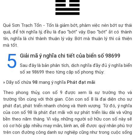
Quẻ Sơn Trạch Tổn - Tốn là giảm bớt, phàm việc nén bớt sự thái
quá, để tới nghĩa lý, đều là đạo “bớt” vậy. Đạo “bớt” ắt có thành
tín, nghĩa là chí thành thuận lý vậy. Bớt mà thuận lý thì cả thiện
mà tốt.
5
Giải mã ý nghĩa chi tiết của biển số 98699
Sau đây là bản phân tích, dịch nghĩa đầy đủ ý nghĩa biển
số xe 98699 theo từng cặp số phong thủy:
» Dãy số chứa
98
mang ý nghĩa
Phát đạt mãi
Theo phong thủy, con số 9 được xem là sự trường thọ và
trường tồn cùng với thời gian. Còn con số 8 là đại diện cho sự
phát đạt, phát triển nhanh chóng và thịnh vượng. Từ đó, ý nghĩa
của con số 98 là phát đạt mãi với sự phát triển lâu dài và vững
bền theo năm tháng. Vì vậy, những người sở hữu con số này sẽ
có cơ hội gặp nhiều may mắn, bình an, dễ được quý nhân phù trợ
trên con đường công danh sự nghiệp cũng như trong cuộc sống