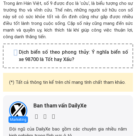
Trong âm Hán Việt, số 9 được đọc là 'cửu', là biểu tượng cho sự
trường thọ và vĩnh cửu. Thế nên, những người sở hữu con số
này sẽ có sức khỏe tốt và ổn định cũng như gặp được nhiều
điều tốt lành trong cuộc sống. Cặp số này cũng mang đến sức
mạnh và quyền uy, kích thích tài khí giúp công việc thuận lợi,
công danh thăng tiến.
Dịch biển số theo phong thủy:
Ý nghĩa biển số
xe 98700 là Tốt hay Xấu?
(*) Tất cả thông tin kể trên chỉ mang tính chất tham khảo.
Ban tham vấn DailyXe
Marketing
Đội ngũ của DailyXe bao gồm các chuyên gia nhiều năm
kinh nghiệm trong lĩnh vực ô tô.