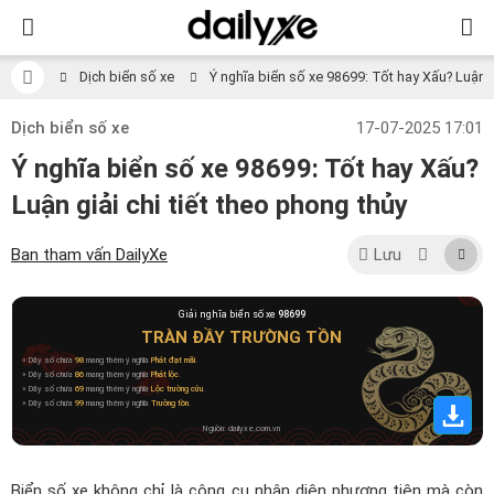
Dịch biển số xe
Ý nghĩa biển số xe 98699: Tốt hay Xấu? Luận gi
Dịch biển số xe
17-07-2025 17:01
Ý nghĩa biển số xe 98699: Tốt hay Xấu?
Luận giải chi tiết theo phong thủy
Ban tham vấn DailyXe
Lưu
Giải nghĩa biển số xe
98699
TRÀN ĐẦY TRƯỜNG TỒN
» Dãy số chứa
98
mang thêm ý nghĩa
Phát đạt mãi
.
» Dãy số chứa
86
mang thêm ý nghĩa
Phát lộc
.
» Dãy số chứa
69
mang thêm ý nghĩa
Lộc trường cửu
.
» Dãy số chứa
99
mang thêm ý nghĩa
Trường tồn
.
Nguồn: dailyxe.com.vn
Biển số xe không chỉ là công cụ nhận diện phương tiện mà còn