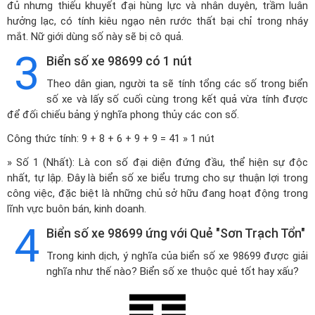
đủ nhưng thiếu khuyết đại hùng lực và nhân duyên, trầm luân
hưởng lạc, có tính kiêu ngạo nên rước thất bại chỉ trong nháy
mắt. Nữ giới dùng số này sẽ bị cô quả.
3
Biển số xe 98699 có 1 nút
Theo dân gian, người ta sẽ tính tổng các số trong biển
số xe và lấy số cuối cùng trong kết quả vừa tính được
để đối chiếu bảng ý nghĩa phong thủy các con số.
Công thức tính: 9 + 8 + 6 + 9 + 9 = 41 » 1 nút
» Số 1 (Nhất): Là con số đại diện đứng đầu, thể hiện sự độc
nhất, tự lập. Đây là biển số xe biểu trưng cho sự thuận lợi trong
công việc, đặc biệt là những chủ sở hữu đang hoạt động trong
lĩnh vực buôn bán, kinh doanh.
4
Biển số xe 98699 ứng với Quẻ "Sơn Trạch Tổn"
Trong kinh dịch, ý nghĩa của biển số xe 98699 được giải
nghĩa như thế nào? Biển số xe thuộc quẻ tốt hay xấu?