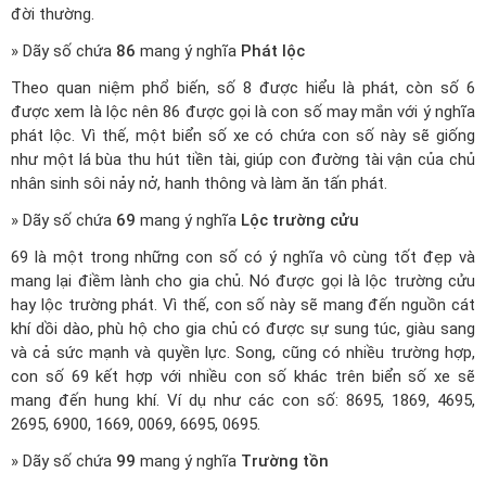
đời thường.
» Dãy số chứa
86
mang ý nghĩa
Phát lộc
Theo quan niệm phổ biến, số 8 được hiểu là phát, còn số 6
được xem là lộc nên 86 được gọi là con số may mắn với ý nghĩa
phát lộc. Vì thế, một biển số xe có chứa con số này sẽ giống
như một lá bùa thu hút tiền tài, giúp con đường tài vận của chủ
nhân sinh sôi nảy nở, hanh thông và làm ăn tấn phát.
» Dãy số chứa
69
mang ý nghĩa
Lộc trường cửu
69 là một trong những con số có ý nghĩa vô cùng tốt đẹp và
mang lại điềm lành cho gia chủ. Nó được gọi là lộc trường cửu
hay lộc trường phát. Vì thế, con số này sẽ mang đến nguồn cát
khí dồi dào, phù hộ cho gia chủ có được sự sung túc, giàu sang
và cả sức mạnh và quyền lực. Song, cũng có nhiều trường hợp,
con số 69 kết hợp với nhiều con số khác trên biển số xe sẽ
mang đến hung khí. Ví dụ như các con số: 8695, 1869, 4695,
2695, 6900, 1669, 0069, 6695, 0695.
» Dãy số chứa
99
mang ý nghĩa
Trường tồn