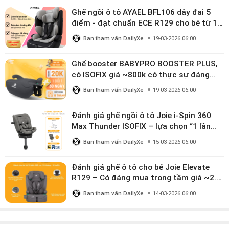
Ghế ngồi ô tô AYAEL BFL106 dây đai 5
điểm - đạt chuẩn ECE R129 cho bé từ 1–
10 tuổi
Ban tham vấn DailyXe
19-03-2026 06:00
Ghế booster BABYPRO BOOSTER PLUS,
có ISOFIX giá ~800k có thực sự đáng
mua?
Ban tham vấn DailyXe
19-03-2026 06:00
Đánh giá ghế ngồi ô tô Joie i-Spin 360
Max Thunder ISOFIX – lựa chọn “1 lần
dùng đến 12 năm” có đáng giá gần 9
Ban tham vấn DailyXe
15-03-2026 06:00
triệu?
Đánh giá ghế ô tô cho bé Joie Elevate
R129 – Có đáng mua trong tầm giá ~2.8
triệu?
Ban tham vấn DailyXe
14-03-2026 06:00