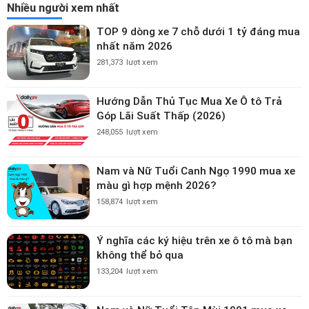
Nhiều người xem nhất
TOP 9 dòng xe 7 chỗ dưới 1 tỷ đáng mua
nhất năm 2026
281,373
lượt xem
Hướng Dẫn Thủ Tục Mua Xe Ô tô Trả
Góp Lãi Suất Thấp (2026)
248,055
lượt xem
Nam và Nữ Tuổi Canh Ngọ 1990 mua xe
màu gì hợp mệnh 2026?
158,874
lượt xem
Ý nghĩa các ký hiệu trên xe ô tô mà bạn
không thể bỏ qua
133,204
lượt xem