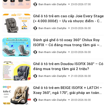
Ban tham vấn DailyXe
23-03-2026 07:00
Ghế ô tô trẻ em cao cấp Joie Every Stage
(> 4.000.000đ) – Ưu và nhược điểm - Có
đáng đầu tư cho bé từ 0–12 tuổi?
Ban tham vấn DailyXe
23-03-2026 06:00
Đánh giá ghế ô tô xoay 360° Chilux Roy
ISOFIX – Có đáng mua trong tầm giá ~3
triệu
Ban tham vấn DailyXe
22-03-2026 06:00
Ghế ô tô trẻ em Doudou ISOFIX 360° – Có
đáng mua trong tầm giá 2 triệu?
Ban tham vấn DailyXe
21-03-2026 06:00
Ghế ô tô trẻ em BEIGE ISOFIX + LATCH –
Xoay 360°, ngả 170°, giải pháp an toàn
linh hoạt cho bé 0–10 tuổi
Ban tham vấn DailyXe
20-03-2026 06:00